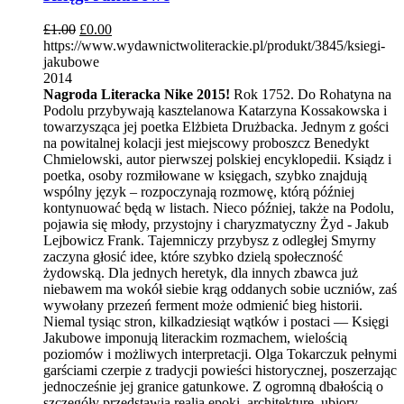
£
1.00
£
0.00
https://www.wydawnictwoliterackie.pl/produkt/3845/ksiegi-
jakubowe
2014
Nagroda Literacka Nike 2015!
Rok 1752. Do Rohatyna na
Podolu przybywają kasztelanowa Katarzyna Kossakowska i
towarzysząca jej poetka Elżbieta Drużbacka. Jednym z gości
na powitalnej kolacji jest miejscowy proboszcz Benedykt
Chmielowski, autor pierwszej polskiej encyklopedii. Ksiądz i
poetka, osoby rozmiłowane w księgach, szybko znajdują
wspólny język – rozpoczynają rozmowę, którą później
kontynuować będą w listach. Nieco później, także na Podolu,
pojawia się młody, przystojny i charyzmatyczny Żyd - Jakub
Lejbowicz Frank. Tajemniczy przybysz z odległej Smyrny
zaczyna głosić idee, które szybko dzielą społeczność
żydowską. Dla jednych heretyk, dla innych zbawca już
niebawem ma wokół siebie krąg oddanych sobie uczniów, zaś
wywołany przezeń ferment może odmienić bieg historii.
Niemal tysiąc stron, kilkadziesiąt wątków i postaci — Księgi
Jakubowe imponują literackim rozmachem, wielością
poziomów i możliwych interpretacji. Olga Tokarczuk pełnymi
garściami czerpie z tradycji powieści historycznej, poszerzając
jednocześnie jej granice gatunkowe. Z ogromną dbałością o
szczegóły przedstawia realia epoki, architekturę, ubiory,