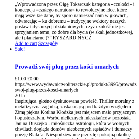
„Wprowadzona przez Olgę Tokarczuk kategoria «czułości» i
koncepcja «czułego narratora» to rewolucyjne idee, które
mają wszelkie dane, by sporo namieszać nam w głowach,
odwracając – ku dobremu – tradycyjne wektory naszych
postaw i dyspozycji działaniowych: czyż czułość nie jest
sprzyjaniem temu, co dobre dla bycia (w skali jednostkowej,
ale i planetarnej)?” RYSZARD NYCZ
Add to cart
Szczegóły
Sale!
Prowadź swój pług przez kości umarłych
£
1.00
£
0.00
https://www.wydawnictwoliterackie.pl/produkt/3995/prowadz-
swoj-plug-przez-kosci-umarlych
2015
Inspirująca, głośno dyskutowana powieść. Thriller moralny z
metafizyczną zagadką, zaskakującą pod każdym względem.
Zimą piękna Kotlina Kłodzka jest miejscem mało przyjaznym
i opustoszałym. Wsród nielicznych mieszkańców pozostała
Janina Duszejko - miłośniczka astrologii, która w wolnych
chwilach dogląda domów nieobecnych sąsiadów i tłumaczy
poezję Blake'a. Niespodziewanie przez tę spokojną okolicę