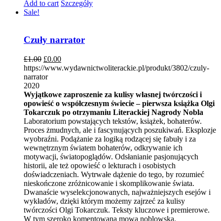
Add to cart
Szczegóły
Sale!
Czuły narrator
£
1.00
£
0.00
https://www.wydawnictwoliterackie.pl/produkt/3802/czuly-
narrator
2020
Wyjątkowe zaproszenie za kulisy własnej twórczości i
opowieść o współczesnym świecie – pierwsza książka Olgi
Tokarczuk po otrzymaniu Literackiej Nagrody Nobla
Laboratorium powstających tekstów, książek, bohaterów.
Proces żmudnych, ale i fascynujących poszukiwań. Eksplozje
wyobraźni. Podążanie za logiką rodzącej się fabuły i za
wewnętrznym światem bohaterów, odkrywanie ich
motywacji, światopoglądów. Odsłanianie pasjonujących
historii, ale też opowieść o lekturach i osobistych
doświadczeniach. Wytrwałe dążenie do tego, by rozumieć
nieskończone zróżnicowanie i skomplikowanie świata.
Dwanaście wyselekcjonowanych, najważniejszych esejów i
wykładów, dzięki którym możemy zajrzeć za kulisy
twórczości Olgi Tokarczuk. Teksty kluczowe i premierowe.
W tym szeroko komentowana mowa noblowska.