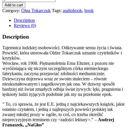
quantity
Add to cart
Category:
Olga Tokarczuk
Tags:
audiobook
,
book
Description
Reviews (0)
Description
Tajemnica ludzkiej osobowości. Odkrywanie sensu życia i świata.
Powieść, która utorowała Oldze Tokarczuk uznanie czytelników i
krytyków.
Wrocław, rok 1908. Piętnastoletnia Erna Eltzner, z pozoru nie
wyróżniająca się niczym szczególnym córka niemieckiego
fabrykanta, zaczyna przejawiać zdolności mediumicznie.
Dziewczyna dojrzewa wraz ze swoim stuleciem – równie
nieukształtowanym i zagadkowym jak ona. W dziwny sposób
bardziej niż świat zmarłych odbija świat żywych: lęki, pragnienia i
tęsknoty ludzi żyjących podobnie jak my na przełomie epok.
” To, co sprawia, że jest E.E. jedną z najciekawszych książek, jakie
ostatnio czytałem, i jedną z najlepszych powieści polskiej tak
zwanej młodej prozy w ogóle, to coś, co trzeba określić
nieprecyzyjnym terminem czy <radości lektury>.” –
Andrzej
Franaszek, „NaGłos”