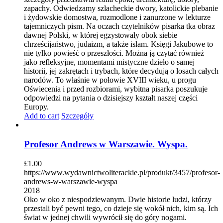
zapachy. Odwiedzamy szlacheckie dwory, katolickie plebanie
i żydowskie domostwa, rozmodlone i zanurzone w lekturze
tajemniczych pism. Na oczach czytelników pisarka tka obraz
dawnej Polski, w której egzystowały obok siebie
chrześcijaństwo, judaizm, a także islam. Księgi Jakubowe to
nie tylko powieść o przeszłości. Można ją czytać również
jako refleksyjne, momentami mistyczne dzieło o samej
historii, jej zakrętach i trybach, które decydują o losach całych
narodów. To właśnie w połowie XVIII wieku, u progu
Oświecenia i przed rozbiorami, wybitna pisarka poszukuje
odpowiedzi na pytania o dzisiejszy kształt naszej części
Europy.
Add to cart
Szczegóły
Profesor Andrews w Warszawie. Wyspa.
£
1.00
https://www.wydawnictwoliterackie.pl/produkt/3457/profesor-
andrews-w-warszawie-wyspa
2018
Oko w oko z niespodziewanym. Dwie historie ludzi, którzy
przestali być pewni tego, co dzieje się wokół nich, kim są. Ich
świat w jednej chwili wywrócił się do góry nogami.