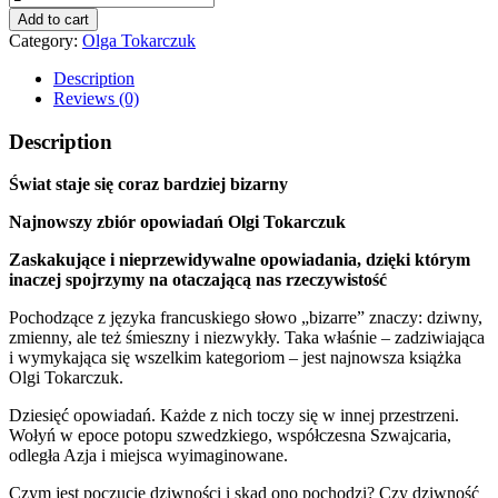
Bizarne
Add to cart
quantity
Category:
Olga Tokarczuk
Description
Reviews (0)
Description
Świat staje się coraz bardziej bizarny
Najnowszy zbiór opowiadań Olgi Tokarczuk
Zaskakujące i nieprzewidywalne opowiadania, dzięki którym
inaczej spojrzymy na otaczającą nas rzeczywistość
Pochodzące z języka francuskiego słowo „bizarre” znaczy: dziwny,
zmienny, ale też śmieszny i niezwykły. Taka właśnie – zadziwiająca
i wymykająca się wszelkim kategoriom – jest najnowsza książka
Olgi Tokarczuk.
Dziesięć opowiadań. Każde z nich toczy się w innej przestrzeni.
Wołyń w epoce potopu szwedzkiego, współczesna Szwajcaria,
odległa Azja i miejsca wyimaginowane.
Czym jest poczucie dziwności i skąd ono pochodzi? Czy dziwność