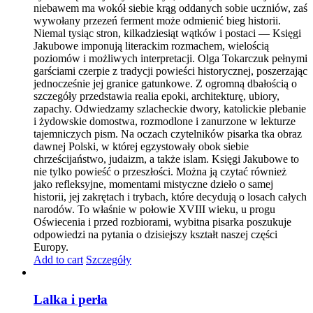
niebawem ma wokół siebie krąg oddanych sobie uczniów, zaś
wywołany przezeń ferment może odmienić bieg historii.
Niemal tysiąc stron, kilkadziesiąt wątków i postaci — Księgi
Jakubowe imponują literackim rozmachem, wielością
poziomów i możliwych interpretacji. Olga Tokarczuk pełnymi
garściami czerpie z tradycji powieści historycznej, poszerzając
jednocześnie jej granice gatunkowe. Z ogromną dbałością o
szczegóły przedstawia realia epoki, architekturę, ubiory,
zapachy. Odwiedzamy szlacheckie dwory, katolickie plebanie
i żydowskie domostwa, rozmodlone i zanurzone w lekturze
tajemniczych pism. Na oczach czytelników pisarka tka obraz
dawnej Polski, w której egzystowały obok siebie
chrześcijaństwo, judaizm, a także islam. Księgi Jakubowe to
nie tylko powieść o przeszłości. Można ją czytać również
jako refleksyjne, momentami mistyczne dzieło o samej
historii, jej zakrętach i trybach, które decydują o losach całych
narodów. To właśnie w połowie XVIII wieku, u progu
Oświecenia i przed rozbiorami, wybitna pisarka poszukuje
odpowiedzi na pytania o dzisiejszy kształt naszej części
Europy.
Add to cart
Szczegóły
Lalka i perła