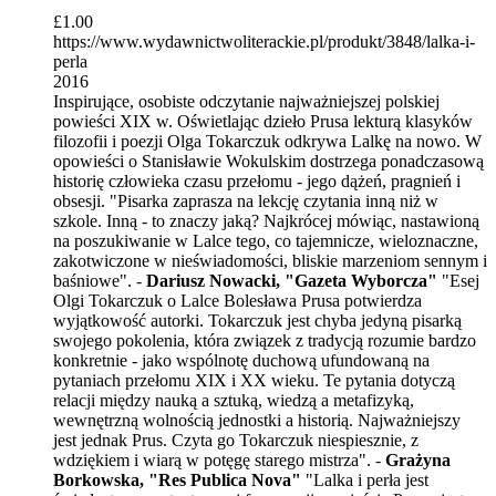
£
1.00
https://www.wydawnictwoliterackie.pl/produkt/3848/lalka-i-
perla
2016
Inspirujące, osobiste odczytanie najważniejszej polskiej
powieści XIX w. Oświetlając dzieło Prusa lekturą klasyków
filozofii i poezji Olga Tokarczuk odkrywa Lalkę na nowo. W
opowieści o Stanisławie Wokulskim dostrzega ponadczasową
historię człowieka czasu przełomu - jego dążeń, pragnień i
obsesji. "Pisarka zaprasza na lekcję czytania inną niż w
szkole. Inną - to znaczy jaką? Najkrócej mówiąc, nastawioną
na poszukiwanie w Lalce tego, co tajemnicze, wieloznaczne,
zakotwiczone w nieświadomości, bliskie marzeniom sennym i
baśniowe". -
Dariusz Nowacki, "Gazeta Wyborcza"
"Esej
Olgi Tokarczuk o Lalce Bolesława Prusa potwierdza
wyjątkowość autorki. Tokarczuk jest chyba jedyną pisarką
swojego pokolenia, która związek z tradycją rozumie bardzo
konkretnie - jako wspólnotę duchową ufundowaną na
pytaniach przełomu XIX i XX wieku. Te pytania dotyczą
relacji między nauką a sztuką, wiedzą a metafizyką,
wewnętrzną wolnością jednostki a historią. Najważniejszy
jest jednak Prus. Czyta go Tokarczuk niespiesznie, z
wdziękiem i wiarą w potęgę starego mistrza". -
Grażyna
Borkowska, "Res Publica Nova"
"Lalka i perła jest