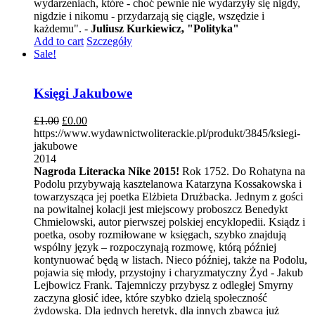
wydarzeniach, które - choć pewnie nie wydarzyły się nigdy,
nigdzie i nikomu - przydarzają się ciągle, wszędzie i
każdemu". -
Juliusz Kurkiewicz, "Polityka"
Add to cart
Szczegóły
Sale!
Księgi Jakubowe
£
1.00
£
0.00
https://www.wydawnictwoliterackie.pl/produkt/3845/ksiegi-
jakubowe
2014
Nagroda Literacka Nike 2015!
Rok 1752. Do Rohatyna na
Podolu przybywają kasztelanowa Katarzyna Kossakowska i
towarzysząca jej poetka Elżbieta Drużbacka. Jednym z gości
na powitalnej kolacji jest miejscowy proboszcz Benedykt
Chmielowski, autor pierwszej polskiej encyklopedii. Ksiądz i
poetka, osoby rozmiłowane w księgach, szybko znajdują
wspólny język – rozpoczynają rozmowę, którą później
kontynuować będą w listach. Nieco później, także na Podolu,
pojawia się młody, przystojny i charyzmatyczny Żyd - Jakub
Lejbowicz Frank. Tajemniczy przybysz z odległej Smyrny
zaczyna głosić idee, które szybko dzielą społeczność
żydowską. Dla jednych heretyk, dla innych zbawca już