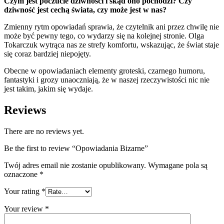
Czym jest poczucie dziwności i skąd ono pochodzi? Czy
dziwność jest cechą świata, czy może jest w nas?
Zmienny rytm opowiadań sprawia, że czytelnik ani przez chwilę nie
może być pewny tego, co wydarzy się na kolejnej stronie. Olga
Tokarczuk wytrąca nas ze strefy komfortu, wskazując, że świat staje
się coraz bardziej niepojęty.
Obecne w opowiadaniach elementy groteski, czarnego humoru,
fantastyki i grozy unaoczniają, że w naszej rzeczywistości nic nie
jest takim, jakim się wydaje.
Reviews
There are no reviews yet.
Be the first to review “Opowiadania Bizarne”
Twój adres email nie zostanie opublikowany.
Wymagane pola są
oznaczone
*
Your rating
*
Your review
*