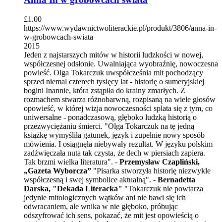
£
1.00
https://www.wydawnictwoliterackie.pl/produkt/3806/anna-in-
w-grobowcach-swiata
2015
Jeden z najstarszych mitów w historii ludzkości w nowej,
współczesnej odsłonie. Uwalniająca wyobraźnię, nowoczesna
powieść. Olga Tokarczuk uwspółcześnia mit pochodzący
sprzed niemal czterech tysięcy lat - historię o sumeryjskiej
bogini Inannie, która zstąpiła do krainy zmarłych. Z
rozmachem stwarza różnobarwną, rozpisaną na wiele głosów
opowieść, w której wizja nowoczesności splata się z tym, co
uniwersalne - ponadczasową, głęboko ludzką historią o
przezwyciężaniu śmierci. "Olga Tokarczuk na tę jedną
książkę wymyśliła gatunek, język i zupełnie nowy sposób
mówienia. I osiągnęła niebywały rezultat. W języku polskim
zadźwięczała nuta tak czysta, że dech w piersiach zapiera.
Tak brzmi wielka literatura". -
Przemysław Czapliński,
„Gazeta Wyborcza”
"Pisarka stworzyła historię niezwykle
współczesną i swej symbolice aktualną". -
Bernadetta
Darska, "Dekada Literacka"
"Tokarczuk nie powtarza
jedynie mitologicznych wątków ani nie bawi się ich
odwracaniem, ale wnika w nie głęboko, próbując
odszyfrować ich sens, pokazać, że mit jest opowieścią o