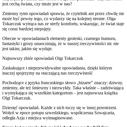
jest cechą świata, czy może jest w nas?
Zmienny rytm opowiadań sprawia, że czytelnik ani przez chwilę nie
może być pewny tego, co wydarzy się na kolejnej stronie. Olga
Tokarczuk wytrąca nas ze strefy komfortu, wskazując, że świat staje
się coraz bardziej niepojęty.
Obecne w opowiadaniach elementy groteski, czarnego humoru,
fantastyki i grozy unaoczniają, że w naszej rzeczywistości nic nie
jest takim, jakim się wydaje.
Najnowszy zbiór opowiadań Olgi Tokarczuk
Zaskakujące i nieprzewidywalne opowiadania, dzięki którym
inaczej spojrzymy na otaczającą nas rzeczywistość
Pochodzące z języka francuskiego słowo „bizarre” znaczy: dziwny,
zmienny, ale też śmieszny i niezwykły. Taka właśnie – zadziwiająca
i wymykająca się wszelkim kategoriom – jest najnowsza książka
Olgi Tokarczuk.
Dziesięć opowiadań. Każde z nich toczy się w innej przestrzeni.
Wołyń w epoce potopu szwedzkiego, współczesna Szwajcaria,
odległa Azja i miejsca wyimaginowane.