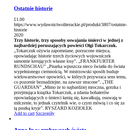
Ostatnie historie
£
1.00
https://www.wydawnictwoliterackie.pl/produkt/3807/ostatnie-
historie
2020
Trzy historie, trzy sposoby oswajania śmierci w jednej z
najbardziej poruszających powieści Olgi Tokarczuk.
„Tokarczuk ożywia zapomniane, porzucone miejsca,
opowiadając historie trzech życiowych wojowniczek
samotnie kreujących własne losy”. „FRANKFURTER
RUNDSCHAU” „Pisarka wpuszcza nieco światła do świata
wypełnionego ciemnością. W mistrzowski sposób buduje
wielowarstwowe opowieści, w których przywraca sens temu,
co pozornie beznadziejne, na zawsze stracone”. „THE
GUARDIAN” „Mimo że to najbardziej mroczna, gorzka i
przejmująca książka Tokarczuk, a zdania bohaterów
opowiadających o śmierci łamią się, kawałkują, osuwają w
milczenie, to jednak czytelnik wie, o czym mówią i co się za
tą pustką kryje”. RYSZARD KOZIOŁEK
Add to cart
Szczegóły
Anna In w grobowcach świata