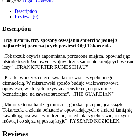
Category:
Olga Tokarczuk
Description
Reviews (0)
Description
Trzy historie, trzy sposoby oswajania śmierci w jednej z
najbardziej poruszających powieści Olgi Tokarczuk.
„Tokarczuk ożywia zapomniane, porzucone miejsca, opowiadając
historie trzech życiowych wojowniczek samotnie kreujących własne
losy”. „FRANKFURTER RUNDSCHAU”
„Pisarka wpuszcza nieco światła do świata wypełnionego
ciemnością. W mistrzowski sposób buduje wielowarstwowe
opowieści, w których przywraca sens temu, co pozornie
beznadziejne, na zawsze stracone”. „THE GUARDIAN”
„Mimo że to najbardziej mroczna, gorzka i przejmująca książka
Tokarczuk, a zdania bohaterów opowiadających o śmierci łamią się,
kawałkują, osuwają w milczenie, to jednak czytelnik wie, o czym
mówią i co się za tą pustką kryje”. RYSZARD KOZIOŁEK
Reviews