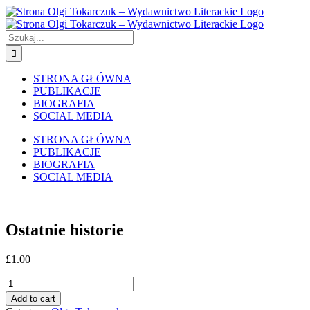
Skip
to
content
Szukaj
STRONA GŁÓWNA
PUBLIKACJE
BIOGRAFIA
SOCIAL MEDIA
STRONA GŁÓWNA
PUBLIKACJE
BIOGRAFIA
SOCIAL MEDIA
Ostatnie historie
£
1.00
Ostatnie
historie
Add to cart
quantity