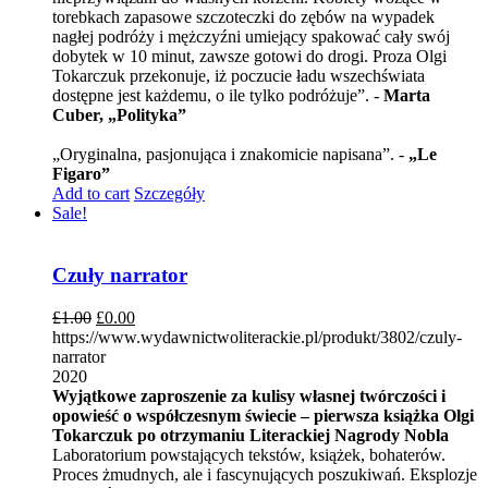
torebkach zapasowe szczoteczki do zębów na wypadek
nagłej podróży i mężczyźni umiejący spakować cały swój
dobytek w 10 minut, zawsze gotowi do drogi. Proza Olgi
Tokarczuk przekonuje, iż poczucie ładu wszechświata
dostępne jest każdemu, o ile tylko podróżuje”. -
Marta
Cuber, „Polityka”
„Oryginalna, pasjonująca i znakomicie napisana”. -
„Le
Figaro”
Add to cart
Szczegóły
Sale!
Czuły narrator
£
1.00
£
0.00
https://www.wydawnictwoliterackie.pl/produkt/3802/czuly-
narrator
2020
Wyjątkowe zaproszenie za kulisy własnej twórczości i
opowieść o współczesnym świecie – pierwsza książka Olgi
Tokarczuk po otrzymaniu Literackiej Nagrody Nobla
Laboratorium powstających tekstów, książek, bohaterów.
Proces żmudnych, ale i fascynujących poszukiwań. Eksplozje