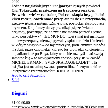
2020
Jedna z najgłośniejszych i najpoczytniejszych powieści
Olgi Tokarczuk, przełożona na trzydzieści języków.
Prawiek – wieś w centralnej Polsce – skupia losy pokoleń
kilku rodzin, codzienność przeplata tu się z niezwykłością,
rzeczywistość z mitem.
„Zmysłowa, poetycka, eksplodująca
liryzmem. Krajobrazy duszy przenikają się ze światem
przyrody, pokazując, że na życie nie można patrzeć z jednej
tylko perspektywy”. „EL MUNDO” „Jej świat jest magiczny,
to niewyczerpany, nierozplątywalny splot narodzin i śmierci,
w którym wszystko – od tajemniczych, podziemnych ruchów
grzybni, przez człowieka, którego los prowadzi ku cierpieniu
i upadkowi, aż po Boga, który w niebie rozmyśla nad swoją
samotnością – w niewyjaśniony sposób łączy się w całość”.
MICHEL EKMAN, „SVENSKA DAGBLADET” „Ta
książka jest metaforą świata, sporem filozoficznym o różne
interpretacje rzeczywistości”. KINGA DUNIN
Add to cart
Szczegóły
Sale!
Bieguni
£
1.00
£
0.00
https://www.wydawnictwoliterackie.pl/produkt/2833/bieguni