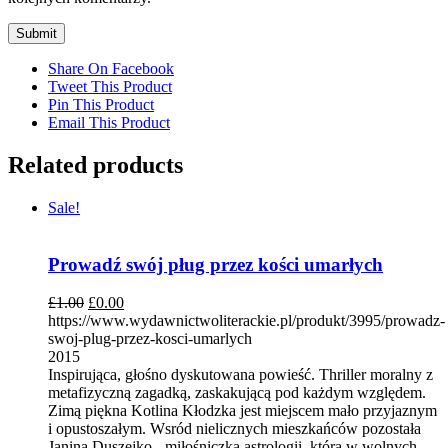
Share On Facebook
Tweet This Product
Pin This Product
Email This Product
Related products
Sale!
Prowadź swój pług przez kości umarłych
£
1.00
£
0.00
https://www.wydawnictwoliterackie.pl/produkt/3995/prowadz-
swoj-plug-przez-kosci-umarlych
2015
Inspirująca, głośno dyskutowana powieść. Thriller moralny z
metafizyczną zagadką, zaskakującą pod każdym względem.
Zimą piękna Kotlina Kłodzka jest miejscem mało przyjaznym
i opustoszałym. Wsród nielicznych mieszkańców pozostała
Janina Duszejko - miłośniczka astrologii, która w wolnych