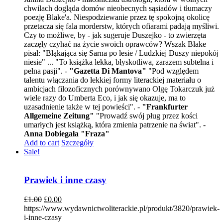
chwilach dogląda domów nieobecnych sąsiadów i tłumaczy
poezję Blake'a. Niespodziewanie przez tę spokojną okolicę
przetacza się fala morderstw, których ofiarami padają myśliwi.
Czy to możliwe, by - jak sugeruje Duszejko - to zwierzęta
zaczęły czyhać na życie swoich oprawców? Wszak Blake
pisał: "Błąkająca się Sarna po lesie / Ludzkiej Duszy niepokój
niesie" ... "To książka lekka, błyskotliwa, zarazem subtelna i
pełna pasji". -
"Gazetta Di Mantova"
"Pod względem
talentu włączania do lekkiej formy literackiej materiału o
ambicjach filozoficznych porównywano Olgę Tokarczuk już
wiele razy do Umberta Eco, i jak się okazuje, ma to
uzasadnienie także w tej powieści". -
"Frankfurter
Allgemeine Zeitung"
"Prowadź swój pług przez kości
umarłych jest książką, która zmienia patrzenie na świat". -
Anna Dobiegała "Fraza"
Add to cart
Szczegóły
Sale!
Prawiek i inne czasy
£
1.00
£
0.00
https://www.wydawnictwoliterackie.pl/produkt/3820/prawiek-
i-inne-czasy