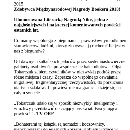
2015
Zdobywca Międzynarodowej Nagrody Bookera 2018!
Uhonorowana Literacką Nagrodą Nike, jedna z
najgłośniejszych i najszerzej komentowanych powieści
ostatnich lat.
Co mamy wspólnego z biegunami – prawosławnym odłamem
starowierców, ludźmi, którzy zło oswajają ruchem? Ile jest w
nas z biegunów?
Od dawnych sułtańskich pałaców przez siedemnastowieczne
gabinety osobliwości po współczesne hale odlotów – Olga
Tokarczuk zabiera czytelników w niezwykłą podróż przez
różne miejsca i czasy. Zaprasza do wspólnego oswajania
migotliwej, fragmentarycznej rzeczywistości, do porzucania
utartych szlaków. Ta powieść nie ma granic – dzieje się na
całym świecie.
„Tokarczuk udało się w sposób niezwykły, inteligentny i
wrażliwy przedstawić otaczający nas świat. Fascynująca
powieść!” -
TV ORF
„Bohaterami tej książki są nomadzi i koczownicy,
nieprzywiązani do własnych korzeni. Kobiety wożące w