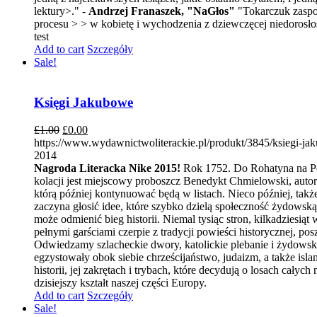
lektury>." -
Andrzej Franaszek, "NaGłos"
"Tokarczuk zaspok
procesu > > w kobietę i wychodzenia z dziewczęcej niedorosło
test
Add to cart
Szczegóły
Sale!
Księgi Jakubowe
£
1.00
£
0.00
https://www.wydawnictwoliterackie.pl/produkt/3845/ksiegi-j
2014
Nagroda Literacka Nike 2015!
Rok 1752. Do Rohatyna na Pod
kolacji jest miejscowy proboszcz Benedykt Chmielowski, autor
którą później kontynuować będą w listach. Nieco później, tak
zaczyna głosić idee, które szybko dzielą społeczność żydows
może odmienić bieg historii. Niemal tysiąc stron, kilkadzies
pełnymi garściami czerpie z tradycji powieści historycznej, pos
Odwiedzamy szlacheckie dwory, katolickie plebanie i żydowski
egzystowały obok siebie chrześcijaństwo, judaizm, a także isl
historii, jej zakrętach i trybach, które decydują o losach ca
dzisiejszy kształt naszej części Europy.
Add to cart
Szczegóły
Sale!