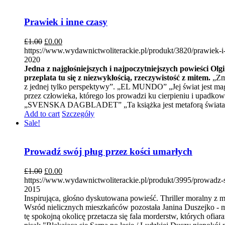
Prawiek i inne czasy
£
1.00
£
0.00
https://www.wydawnictwoliterackie.pl/produkt/3820/prawiek-i
2020
Jedna z najgłośniejszych i najpoczytniejszych powieści Olg
przeplata tu się z niezwykłością, rzeczywistość z mitem.
„Zmy
z jednej tylko perspektywy”. „EL MUNDO” „Jej świat jest mag
przez człowieka, którego los prowadzi ku cierpieniu i upadk
„SVENSKA DAGBLADET” „Ta książka jest metaforą świata, s
Add to cart
Szczegóły
Sale!
Prowadź swój pług przez kości umarłych
£
1.00
£
0.00
https://www.wydawnictwoliterackie.pl/produkt/3995/prowadz-
2015
Inspirująca, głośno dyskutowana powieść. Thriller moralny z
Wsród nielicznych mieszkańców pozostała Janina Duszejko - m
tę spokojną okolicę przetacza się fala morderstw, których ofi