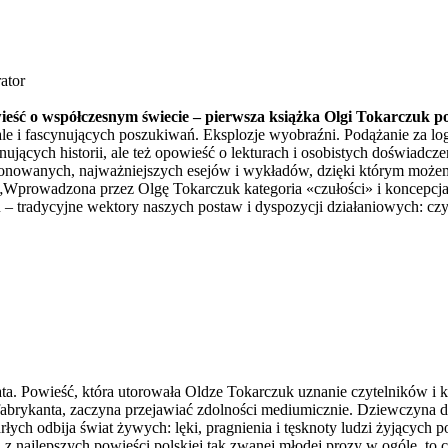
ator
wieść o współczesnym świecie – pierwsza książka Olgi Tokarczuk 
le i fascynujących poszukiwań. Eksplozje wyobraźni. Podążanie za lo
ujących historii, ale też opowieść o lekturach i osobistych doświadcz
onowanych, najważniejszych esejów i wykładów, dzięki którym możemy 
owadzona przez Olgę Tokarczuk kategoria «czułości» i koncepcja «cz
tradycyjne wektory naszych postaw i dyspozycji działaniowych: czyż c
ta. Powieść, która utorowała Oldze Tokarczuk uznanie czytelników i kr
fabrykanta, zaczyna przejawiać zdolności mediumicznie. Dziewczyna d
ch odbija świat żywych: lęki, pragnienia i tęsknoty ludzi żyjących po
ną z najlepszych powieści polskiej tak zwanej młodej prozy w ogóle, to