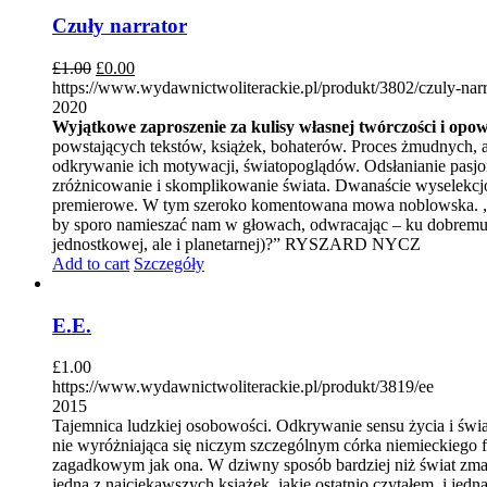
Czuły narrator
£
1.00
£
0.00
https://www.wydawnictwoliterackie.pl/produkt/3802/czuly-narr
2020
Wyjątkowe zaproszenie za kulisy własnej twórczości i opo
powstających tekstów, książek, bohaterów. Proces żmudnych, a
odkrywanie ich motywacji, światopoglądów. Odsłanianie pasjon
zróżnicowanie i skomplikowanie świata. Dwanaście wyselekcj
premierowe. W tym szeroko komentowana mowa noblowska. „Wpr
by sporo namieszać nam w głowach, odwracając – ku dobremu – 
jednostkowej, ale i planetarnej)?” RYSZARD NYCZ
Add to cart
Szczegóły
E.E.
£
1.00
https://www.wydawnictwoliterackie.pl/produkt/3819/ee
2015
Tajemnica ludzkiej osobowości. Odkrywanie sensu życia i świa
nie wyróżniająca się niczym szczególnym córka niemieckiego 
zagadkowym jak ona. W dziwny sposób bardziej niż świat zmarły
jedną z najciekawszych książek, jakie ostatnio czytałem, i jed