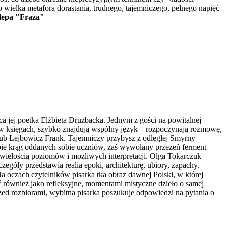
o wielka metafora dorastania, trudnego, tajemniczego, pełnego napięć
epa "Fraza"
jej poetka Elżbieta Drużbacka. Jednym z gości na powitalnej
e w księgach, szybko znajdują wspólny język – rozpoczynają rozmowę,
akub Lejbowicz Frank. Tajemniczy przybysz z odległej Smyrny
ebie krąg oddanych sobie uczniów, zaś wywołany przezeń ferment
 wielością poziomów i możliwych interpretacji. Olga Tokarczuk
zegóły przedstawia realia epoki, architekturę, ubiory, zapachy.
 oczach czytelników pisarka tka obraz dawnej Polski, w której
ać również jako refleksyjne, momentami mistyczne dzieło o samej
rzed rozbiorami, wybitna pisarka poszukuje odpowiedzi na pytania o