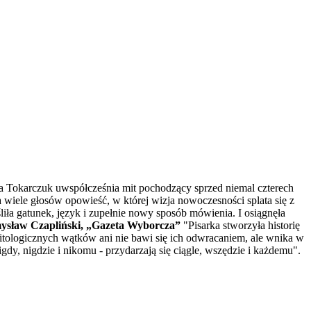
ga Tokarczuk uwspółcześnia mit pochodzący sprzed niemal czterech
na wiele głosów opowieść, w której wizja nowoczesności splata się z
iła gatunek, język i zupełnie nowy sposób mówienia. I osiągnęła
ysław Czapliński, „Gazeta Wyborcza”
"Pisarka stworzyła historię
tologicznych wątków ani nie bawi się ich odwracaniem, ale wnika w
gdy, nigdzie i nikomu - przydarzają się ciągle, wszędzie i każdemu".