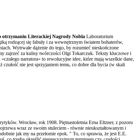
po otrzymaniu Literackiej Nagrody Nobla
Laboratorium
giką rodzącej się fabuły i za wewnętrznym światem bohaterów,
eniach. Wytrwałe dążenie do tego, by rozumieć nieskończone
zajrzeć za kulisy twórczości Olgi Tokarczuk. Teksty kluczowe i
ułego narratora» to rewolucyjne idee, które mają wszelkie dane,
zułość nie jest sprzyjaniem temu, co dobre dla bycia (w skali
ytyków. Wrocław, rok 1908. Piętnastoletnia Erna Eltzner, z pozoru
ojrzewa wraz ze swoim stuleciem - równie nieukształtowanym i
dobnie jak my na przełomie epok. " To, co sprawia, że jest E.E.
 coś, co trzeba określić nieprecyzyjnym terminem czy <radości