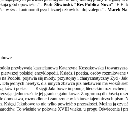
aja głód opowieści." -
Piotr Śliwiński, "Res Publica Nova"
"E.E. t
ści w świat autonomii psychicznej człowieka dojrzałego." -
Marek Nal
akubowe
olu przybywają kasztelanowa Katarzyna Kossakowska i towarzysząca 
 pierwszej polskiej encyklopedii. Ksiądz i poetka, osoby rozmiłowan
że na Podolu, pojawia się młody, przystojny i charyzmatyczny Żyd - J
ką. Dla jednych heretyk, dla innych zbawca już niebawem ma wokół si
iąt wątków i postaci — Księgi Jakubowe imponują literackim rozmachem,
zerzając jednocześnie jej granice gatunkowe. Z ogromną dbałością o szc
e domostwa, rozmodlone i zanurzone w lekturze tajemniczych pism. Na
am. Księgi Jakubowe to nie tylko powieść o przeszłości. Można ją czyt
łych narodów. To właśnie w połowie XVIII wieku, u progu Oświecenia i p