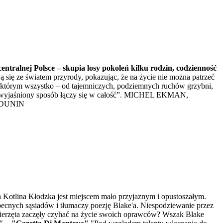
entralnej Polsce – skupia losy pokoleń kilku rodzin, codzienność
 się ze światem przyrody, pokazując, że na życie nie można patrzeć
 w którym wszystko – od tajemniczych, podziemnych ruchów grzybni,
 niewyjaśniony sposób łączy się w całość”. MICHEL EKMAN,
A DUNIN
 Kotlina Kłodzka jest miejscem mało przyjaznym i opustoszałym.
ecnych sąsiadów i tłumaczy poezję Blake'a. Niespodziewanie przez
 zwierzęta zaczęły czyhać na życie swoich oprawców? Wszak Blake