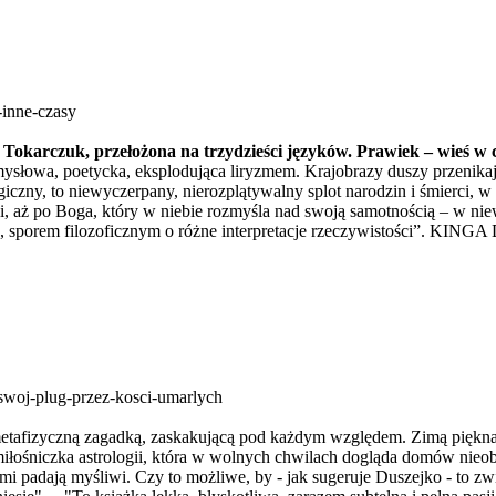
-inne-czasy
i Tokarczuk, przełożona na trzydzieści języków. Prawiek – wieś w c
słowa, poetycka, eksplodująca liryzmem. Krajobrazy duszy przenikają
iczny, to niewyczerpany, nierozplątywalny splot narodzin i śmierci,
owi, aż po Boga, który w niebie rozmyśla nad swoją samotnością – w
porem filozoficznym o różne interpretacje rzeczywistości”. KING
swoj-plug-przez-kosci-umarlych
 metafizyczną zagadką, zaskakującą pod każdym względem. Zimą piękna
iłośniczka astrologii, która w wolnych chwilach dogląda domów nieob
arami padają myśliwi. Czy to możliwe, by - jak sugeruje Duszejko - to