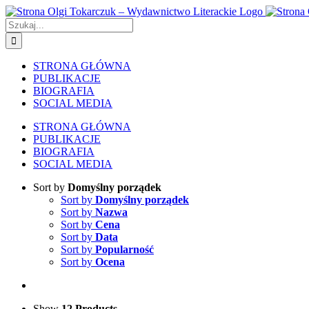
Skip
to
Szukaj
content
STRONA GŁÓWNA
PUBLIKACJE
BIOGRAFIA
SOCIAL MEDIA
STRONA GŁÓWNA
PUBLIKACJE
BIOGRAFIA
SOCIAL MEDIA
Sort by
Domyślny porządek
Sort by
Domyślny porządek
Sort by
Nazwa
Sort by
Cena
Sort by
Data
Sort by
Popularność
Sort by
Ocena
Show
12 Products