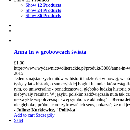
Show
12 Products
Show
24 Products
Show
36 Products
Anna In w grobowcach świata
£
1.00
https://www.wydawnictwoliterackie.pl/produkt/3806/anna-in-
2015
Jeden z najstarszych mitów w historii ludzkości w nowej, ws
tysięcy lat - historię o sumeryjskiej bogini Inannie, która zs
tym, co uniwersalne - ponadczasową, głęboko ludzką historią o
niebywały rezultat. W języku polskim zadźwięczała nuta tak czys
niezwykle współczesną i swej symbolice aktualną". -
Bernadet
nie głęboko, próbując odszyfrować ich sens, pokazać, że mit je
-
Juliusz Kurkiewicz, "Polityka"
Add to cart
Szczegóły
Sale!