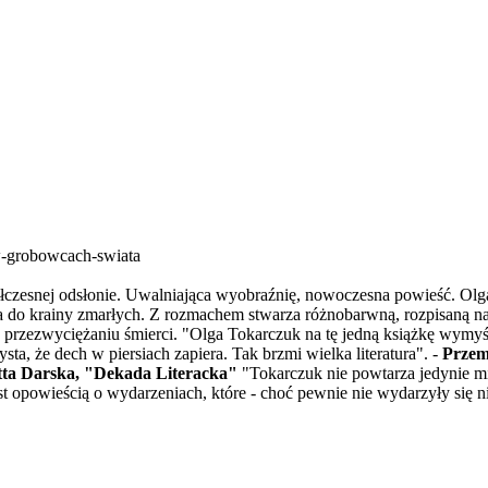
w-grobowcach-swiata
półczesnej odsłonie. Uwalniająca wyobraźnię, nowoczesna powieść. Ol
tąpiła do krainy zmarłych. Z rozmachem stwarza różnobarwną, rozpisaną 
 przezwyciężaniu śmierci. "Olga Tokarczuk na tę jedną książkę wymyśl
ta, że dech w piersiach zapiera. Tak brzmi wielka literatura". -
Przem
ta Darska, "Dekada Literacka"
"Tokarczuk nie powtarza jedynie mi
st opowieścią o wydarzeniach, które - choć pewnie nie wydarzyły się ni