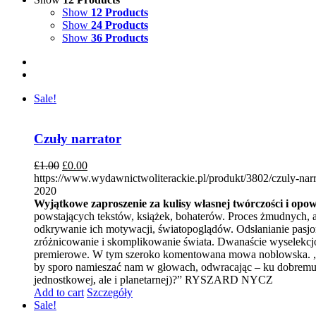
Show
12 Products
Show
24 Products
Show
36 Products
Sale!
Czuły narrator
£
1.00
£
0.00
https://www.wydawnictwoliterackie.pl/produkt/3802/czuly-narr
2020
Wyjątkowe zaproszenie za kulisy własnej twórczości i opo
powstających tekstów, książek, bohaterów. Proces żmudnych, a
odkrywanie ich motywacji, światopoglądów. Odsłanianie pasjon
zróżnicowanie i skomplikowanie świata. Dwanaście wyselekcj
premierowe. W tym szeroko komentowana mowa noblowska. „Wpr
by sporo namieszać nam w głowach, odwracając – ku dobremu – 
jednostkowej, ale i planetarnej)?” RYSZARD NYCZ
Add to cart
Szczegóły
Sale!