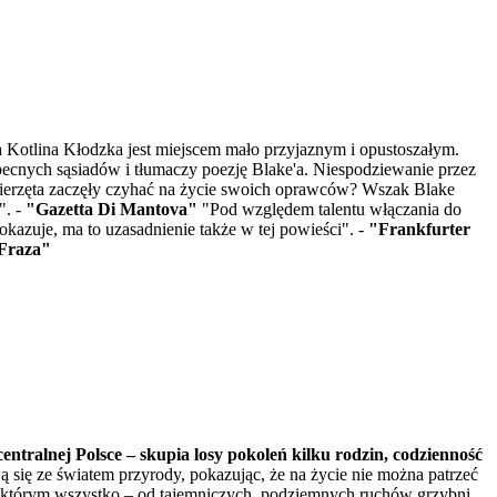
 Kotlina Kłodzka jest miejscem mało przyjaznym i opustoszałym.
ecnych sąsiadów i tłumaczy poezję Blake'a. Niespodziewanie przez
 zwierzęta zaczęły czyhać na życie swoich oprawców? Wszak Blake
". -
"Gazetta Di Mantova"
"Pod względem talentu włączania do
okazuje, ma to uzasadnienie także w tej powieści". -
"Frankfurter
Fraza"
entralnej Polsce – skupia losy pokoleń kilku rodzin, codzienność
 się ze światem przyrody, pokazując, że na życie nie można patrzeć
 w którym wszystko – od tajemniczych, podziemnych ruchów grzybni,