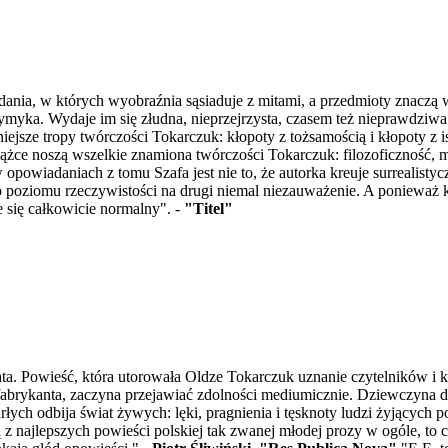
ia, w których wyobraźnia sąsiaduje z mitami, a przedmioty znaczą więc
wymyka. Wydaje im się złudna, nieprzejrzysta, czasem też nieprawdziwa
ejsze tropy twórczości Tokarczuk: kłopoty z tożsamością i kłopoty z 
żce noszą wszelkie znamiona twórczości Tokarczuk: filozoficzność, m
owiadaniach z tomu Szafa jest nie to, że autorka kreuje surrealistyczn
go poziomu rzeczywistości na drugi niemal niezauważenie. A ponieważ
 się całkowicie normalny". -
"Titel"
ta. Powieść, która utorowała Oldze Tokarczuk uznanie czytelników i kr
fabrykanta, zaczyna przejawiać zdolności mediumicznie. Dziewczyna d
ch odbija świat żywych: lęki, pragnienia i tęsknoty ludzi żyjących po
ną z najlepszych powieści polskiej tak zwanej młodej prozy w ogóle, to