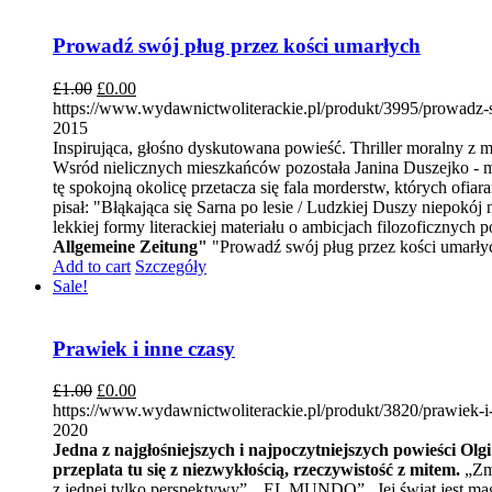
Prowadź swój pług przez kości umarłych
£
1.00
£
0.00
https://www.wydawnictwoliterackie.pl/produkt/3995/prowadz-
2015
Inspirująca, głośno dyskutowana powieść. Thriller moralny z
Wsród nielicznych mieszkańców pozostała Janina Duszejko - m
tę spokojną okolicę przetacza się fala morderstw, których ofi
pisał: "Błąkająca się Sarna po lesie / Ludzkiej Duszy niepokój n
lekkiej formy literackiej materiału o ambicjach filozoficznych
Allgemeine Zeitung"
"Prowadź swój pług przez kości umarłych 
Add to cart
Szczegóły
Sale!
Prawiek i inne czasy
£
1.00
£
0.00
https://www.wydawnictwoliterackie.pl/produkt/3820/prawiek-i
2020
Jedna z najgłośniejszych i najpoczytniejszych powieści Olg
przeplata tu się z niezwykłością, rzeczywistość z mitem.
„Zmy
z jednej tylko perspektywy”. „EL MUNDO” „Jej świat jest mag