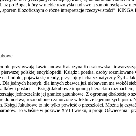
owi, aż po Boga, który w niebie rozmyśla nad swoją samotnością – w
porem filozoficznym o różne interpretacje rzeczywistości”. KING
akubowe
olu przybywają kasztelanowa Katarzyna Kossakowska i towarzysząca 
 pierwszej polskiej encyklopedii. Ksiądz i poetka, osoby rozmiłowan
że na Podolu, pojawia się młody, przystojny i charyzmatyczny Żyd - J
ką. Dla jednych heretyk, dla innych zbawca już niebawem ma wokół si
iąt wątków i postaci — Księgi Jakubowe imponują literackim rozmachem,
zerzając jednocześnie jej granice gatunkowe. Z ogromną dbałością o szc
e domostwa, rozmodlone i zanurzone w lekturze tajemniczych pism. Na
am. Księgi Jakubowe to nie tylko powieść o przeszłości. Można ją czyt
łych narodów. To właśnie w połowie XVIII wieku, u progu Oświecenia i p