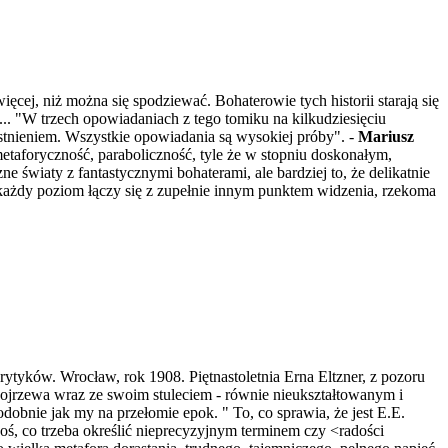
ej, niż można się spodziewać. Bohaterowie tych historii starają się
... "W trzech opowiadaniach z tego tomiku na kilkudziesięciu
istnieniem. Wszystkie opowiadania są wysokiej próby". -
Mariusz
etaforyczność, paraboliczność, tyle że w stopniu doskonałym,
e światy z fantastycznymi bohaterami, ale bardziej to, że delikatnie
 każdy poziom łączy się z zupełnie innym punktem widzenia, rzekoma
ytyków. Wrocław, rok 1908. Piętnastoletnia Erna Eltzner, z pozoru
ojrzewa wraz ze swoim stuleciem - równie nieukształtowanym i
dobnie jak my na przełomie epok. " To, co sprawia, że jest E.E.
 coś, co trzeba określić nieprecyzyjnym terminem czy <radości