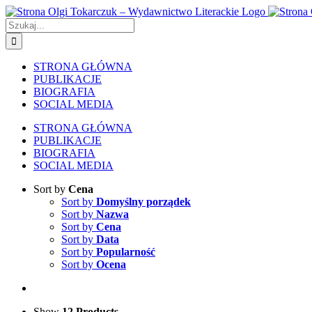
Skip
to
Szukaj
content
STRONA GŁÓWNA
PUBLIKACJE
BIOGRAFIA
SOCIAL MEDIA
STRONA GŁÓWNA
PUBLIKACJE
BIOGRAFIA
SOCIAL MEDIA
Sort by
Cena
Sort by
Domyślny porządek
Sort by
Nazwa
Sort by
Cena
Sort by
Data
Sort by
Popularność
Sort by
Ocena
Show
12 Products