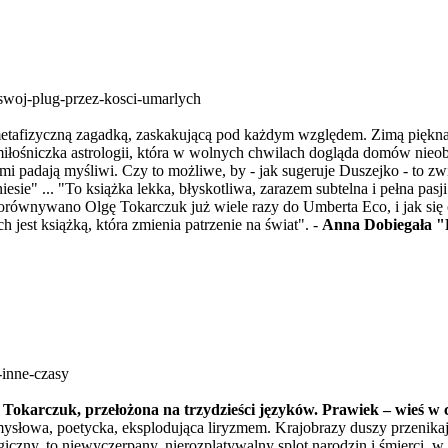
swoj-plug-przez-kosci-umarlych
 metafizyczną zagadką, zaskakującą pod każdym względem. Zimą piękna
iłośniczka astrologii, która w wolnych chwilach dogląda domów nieob
arami padają myśliwi. Czy to możliwe, by - jak sugeruje Duszejko - to
iesie" ... "To książka lekka, błyskotliwa, zarazem subtelna i pełna pasji
 porównywano Olgę Tokarczuk już wiele razy do Umberta Eco, i jak się 
jest książką, która zmienia patrzenie na świat". -
Anna Dobiegała "
-inne-czasy
i Tokarczuk, przełożona na trzydzieści języków. Prawiek – wieś w c
słowa, poetycka, eksplodująca liryzmem. Krajobrazy duszy przenikają
iczny, to niewyczerpany, nierozplątywalny splot narodzin i śmierci,