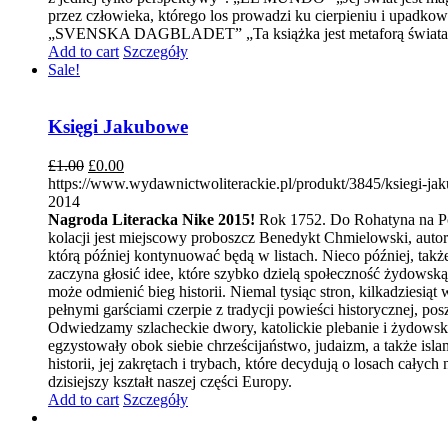
przez człowieka, którego los prowadzi ku cierpieniu i upadk
„SVENSKA DAGBLADET” „Ta książka jest metaforą świata, s
Add to cart
Szczegóły
Sale!
Księgi Jakubowe
£
1.00
£
0.00
https://www.wydawnictwoliterackie.pl/produkt/3845/ksiegi-j
2014
Nagroda Literacka Nike 2015!
Rok 1752. Do Rohatyna na Pod
kolacji jest miejscowy proboszcz Benedykt Chmielowski, autor
którą później kontynuować będą w listach. Nieco później, tak
zaczyna głosić idee, które szybko dzielą społeczność żydows
może odmienić bieg historii. Niemal tysiąc stron, kilkadzies
pełnymi garściami czerpie z tradycji powieści historycznej, pos
Odwiedzamy szlacheckie dwory, katolickie plebanie i żydowski
egzystowały obok siebie chrześcijaństwo, judaizm, a także isl
historii, jej zakrętach i trybach, które decydują o losach ca
dzisiejszy kształt naszej części Europy.
Add to cart
Szczegóły