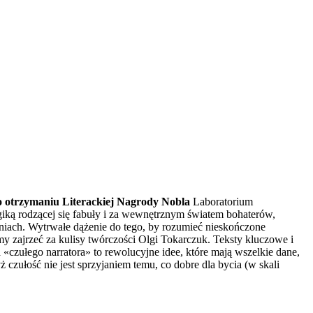
po otrzymaniu Literackiej Nagrody Nobla
Laboratorium
giką rodzącej się fabuły i za wewnętrznym światem bohaterów,
eniach. Wytrwałe dążenie do tego, by rozumieć nieskończone
zajrzeć za kulisy twórczości Olgi Tokarczuk. Teksty kluczowe i
ułego narratora» to rewolucyjne idee, które mają wszelkie dane,
zułość nie jest sprzyjaniem temu, co dobre dla bycia (w skali