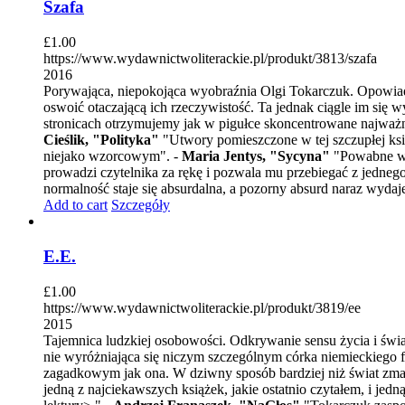
Szafa
£
1.00
https://www.wydawnictwoliterackie.pl/produkt/3813/szafa
2016
Porywająca, niepokojąca wyobraźnia Olgi Tokarczuk. Opowiadan
oswoić otaczającą ich rzeczywistość. Ta jednak ciągle im się 
stronicach otrzymujemy jak w pigułce skoncentrowane najważni
Cieślik, "Polityka"
"Utwory pomieszczone w tej szczupłej ksią
niejako wzorcowym". -
Maria Jentys, "Sycyna"
"Powabne w op
prowadzi czytelnika za rękę i pozwala mu przebiegać z jedne
normalność staje się absurdalna, a pozorny absurd naraz wydaje
Add to cart
Szczegóły
E.E.
£
1.00
https://www.wydawnictwoliterackie.pl/produkt/3819/ee
2015
Tajemnica ludzkiej osobowości. Odkrywanie sensu życia i świa
nie wyróżniająca się niczym szczególnym córka niemieckiego 
zagadkowym jak ona. W dziwny sposób bardziej niż świat zmarły
jedną z najciekawszych książek, jakie ostatnio czytałem, i jed