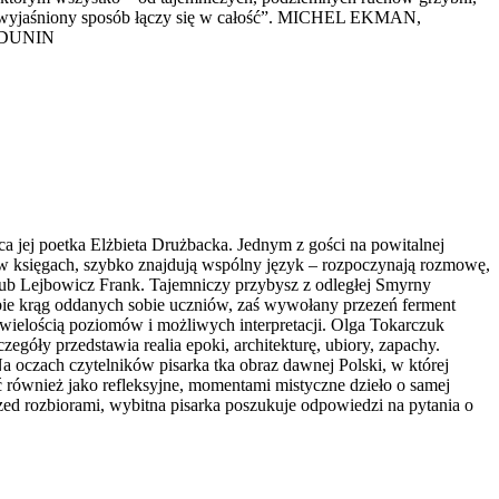
 niewyjaśniony sposób łączy się w całość”. MICHEL EKMAN,
A DUNIN
jej poetka Elżbieta Drużbacka. Jednym z gości na powitalnej
e w księgach, szybko znajdują wspólny język – rozpoczynają rozmowę,
akub Lejbowicz Frank. Tajemniczy przybysz z odległej Smyrny
ebie krąg oddanych sobie uczniów, zaś wywołany przezeń ferment
 wielością poziomów i możliwych interpretacji. Olga Tokarczuk
zegóły przedstawia realia epoki, architekturę, ubiory, zapachy.
 oczach czytelników pisarka tka obraz dawnej Polski, w której
ać również jako refleksyjne, momentami mistyczne dzieło o samej
rzed rozbiorami, wybitna pisarka poszukuje odpowiedzi na pytania o