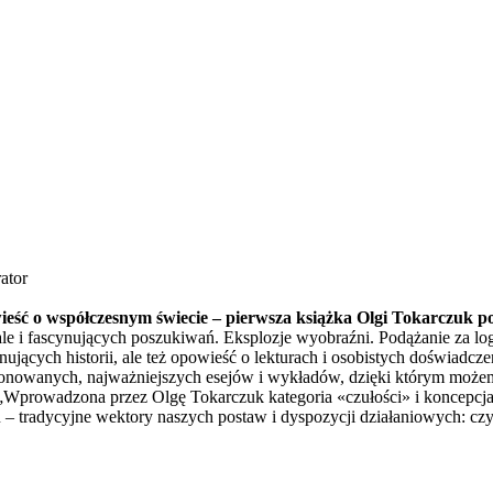
ator
wieść o współczesnym świecie – pierwsza książka Olgi Tokarczuk 
le i fascynujących poszukiwań. Eksplozje wyobraźni. Podążanie za lo
ujących historii, ale też opowieść o lekturach i osobistych doświadcz
onowanych, najważniejszych esejów i wykładów, dzięki którym możemy 
owadzona przez Olgę Tokarczuk kategoria «czułości» i koncepcja «cz
tradycyjne wektory naszych postaw i dyspozycji działaniowych: czyż c