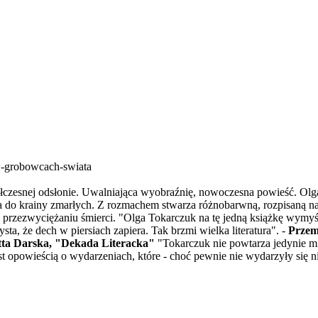
w-grobowcach-swiata
półczesnej odsłonie. Uwalniająca wyobraźnię, nowoczesna powieść. Ol
tąpiła do krainy zmarłych. Z rozmachem stwarza różnobarwną, rozpisaną 
 przezwyciężaniu śmierci. "Olga Tokarczuk na tę jedną książkę wymyśl
ta, że dech w piersiach zapiera. Tak brzmi wielka literatura". -
Przem
ta Darska, "Dekada Literacka"
"Tokarczuk nie powtarza jedynie mi
st opowieścią o wydarzeniach, które - choć pewnie nie wydarzyły się ni