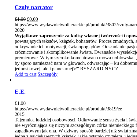
Czuły narrator
£
1.00
£
0.00
https://www.wydawnictwoliterackie.pl/produkt/3802/czuly-narr
2020
Wyjątkowe zaproszenie za kulisy własnej twórczości i opo
powstających tekstów, książek, bohaterów. Proces żmudnych, a
odkrywanie ich motywacji, światopoglądów. Odsłanianie pasjon
zróżnicowanie i skomplikowanie świata. Dwanaście wyselekcj
premierowe. W tym szeroko komentowana mowa noblowska. „Wpr
by sporo namieszać nam w głowach, odwracając – ku dobremu – 
jednostkowej, ale i planetarnej)?” RYSZARD NYCZ
Add to cart
Szczegóły
E.E.
£
1.00
https://www.wydawnictwoliterackie.pl/produkt/3819/ee
2015
Tajemnica ludzkiej osobowości. Odkrywanie sensu życia i świa
nie wyróżniająca się niczym szczególnym córka niemieckiego 
zagadkowym jak ona. W dziwny sposób bardziej niż świat zmarły
jedną z najciekawszych książek, jakie ostatnio czytałem, i jed