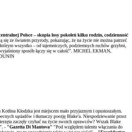
entralnej Polsce – skupia losy pokoleń kilku rodzin, codzienność
 się ze światem przyrody, pokazując, że na życie nie można patrzeć
 w którym wszystko – od tajemniczych, podziemnych ruchów grzybni,
 niewyjaśniony sposób łączy się w całość”. MICHEL EKMAN,
A DUNIN
 Kotlina Kłodzka jest miejscem mało przyjaznym i opustoszałym.
ecnych sąsiadów i tłumaczy poezję Blake'a. Niespodziewanie przez
 zwierzęta zaczęły czyhać na życie swoich oprawców? Wszak Blake
". -
"Gazetta Di Mantova"
"Pod względem talentu włączania do