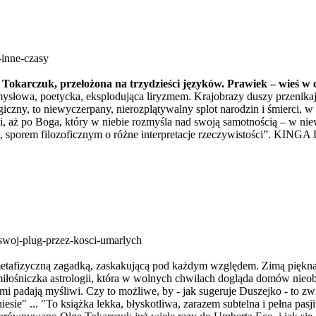
-inne-czasy
i Tokarczuk, przełożona na trzydzieści języków. Prawiek – wieś w c
słowa, poetycka, eksplodująca liryzmem. Krajobrazy duszy przenikają
iczny, to niewyczerpany, nierozplątywalny splot narodzin i śmierci,
owi, aż po Boga, który w niebie rozmyśla nad swoją samotnością – w
porem filozoficznym o różne interpretacje rzeczywistości”. KING
swoj-plug-przez-kosci-umarlych
 metafizyczną zagadką, zaskakującą pod każdym względem. Zimą piękna
iłośniczka astrologii, która w wolnych chwilach dogląda domów nieob
arami padają myśliwi. Czy to możliwe, by - jak sugeruje Duszejko - to
iesie" ... "To książka lekka, błyskotliwa, zarazem subtelna i pełna pasji