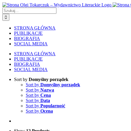
Skip
to
Szukaj
content
STRONA GŁÓWNA
PUBLIKACJE
BIOGRAFIA
SOCIAL MEDIA
STRONA GŁÓWNA
PUBLIKACJE
BIOGRAFIA
SOCIAL MEDIA
Sort by
Domyślny porządek
Sort by
Domyślny porządek
Sort by
Nazwa
Sort by
Cena
Sort by
Data
Sort by
Popularność
Sort by
Ocena
Show
12 Products