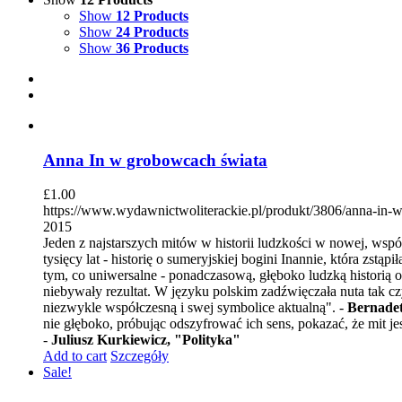
Show
12 Products
Show
24 Products
Show
36 Products
Anna In w grobowcach świata
£
1.00
https://www.wydawnictwoliterackie.pl/produkt/3806/anna-in-
2015
Jeden z najstarszych mitów w historii ludzkości w nowej, ws
tysięcy lat - historię o sumeryjskiej bogini Inannie, która zs
tym, co uniwersalne - ponadczasową, głęboko ludzką historią o
niebywały rezultat. W języku polskim zadźwięczała nuta tak czys
niezwykle współczesną i swej symbolice aktualną". -
Bernadet
nie głęboko, próbując odszyfrować ich sens, pokazać, że mit je
-
Juliusz Kurkiewicz, "Polityka"
Add to cart
Szczegóły
Sale!