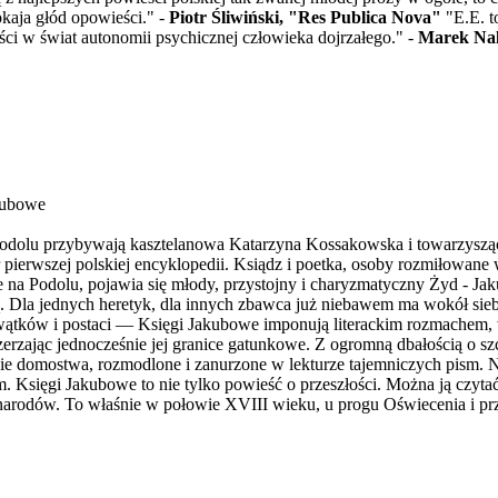
aja głód opowieści." -
Piotr Śliwiński, "Res Publica Nova"
"E.E. t
ści w świat autonomii psychicznej człowieka dojrzałego." -
Marek Nal
akubowe
olu przybywają kasztelanowa Katarzyna Kossakowska i towarzysząca 
 pierwszej polskiej encyklopedii. Ksiądz i poetka, osoby rozmiłowan
że na Podolu, pojawia się młody, przystojny i charyzmatyczny Żyd - J
ką. Dla jednych heretyk, dla innych zbawca już niebawem ma wokół si
iąt wątków i postaci — Księgi Jakubowe imponują literackim rozmachem,
zerzając jednocześnie jej granice gatunkowe. Z ogromną dbałością o szc
e domostwa, rozmodlone i zanurzone w lekturze tajemniczych pism. Na
am. Księgi Jakubowe to nie tylko powieść o przeszłości. Można ją czyt
łych narodów. To właśnie w połowie XVIII wieku, u progu Oświecenia i p