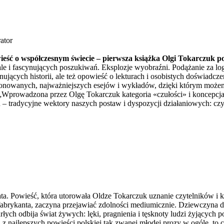
ator
wieść o współczesnym świecie – pierwsza książka Olgi Tokarczuk 
le i fascynujących poszukiwań. Eksplozje wyobraźni. Podążanie za lo
ujących historii, ale też opowieść o lekturach i osobistych doświadcz
onowanych, najważniejszych esejów i wykładów, dzięki którym możemy 
owadzona przez Olgę Tokarczuk kategoria «czułości» i koncepcja «cz
tradycyjne wektory naszych postaw i dyspozycji działaniowych: czyż c
ta. Powieść, która utorowała Oldze Tokarczuk uznanie czytelników i kr
fabrykanta, zaczyna przejawiać zdolności mediumicznie. Dziewczyna d
ch odbija świat żywych: lęki, pragnienia i tęsknoty ludzi żyjących po
ną z najlepszych powieści polskiej tak zwanej młodej prozy w ogóle, to