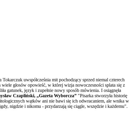
ga Tokarczuk uwspółcześnia mit pochodzący sprzed niemal czterech
na wiele głosów opowieść, w której wizja nowoczesności splata się z
iła gatunek, język i zupełnie nowy sposób mówienia. I osiągnęła
ysław Czapliński, „Gazeta Wyborcza”
"Pisarka stworzyła historię
tologicznych wątków ani nie bawi się ich odwracaniem, ale wnika w
gdy, nigdzie i nikomu - przydarzają się ciągle, wszędzie i każdemu".