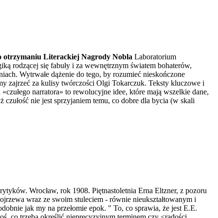
po otrzymaniu Literackiej Nagrody Nobla
Laboratorium
giką rodzącej się fabuły i za wewnętrznym światem bohaterów,
eniach. Wytrwałe dążenie do tego, by rozumieć nieskończone
zajrzeć za kulisy twórczości Olgi Tokarczuk. Teksty kluczowe i
ułego narratora» to rewolucyjne idee, które mają wszelkie dane,
zułość nie jest sprzyjaniem temu, co dobre dla bycia (w skali
ytyków. Wrocław, rok 1908. Piętnastoletnia Erna Eltzner, z pozoru
ojrzewa wraz ze swoim stuleciem - równie nieukształtowanym i
dobnie jak my na przełomie epok. " To, co sprawia, że jest E.E.
 coś, co trzeba określić nieprecyzyjnym terminem czy <radości