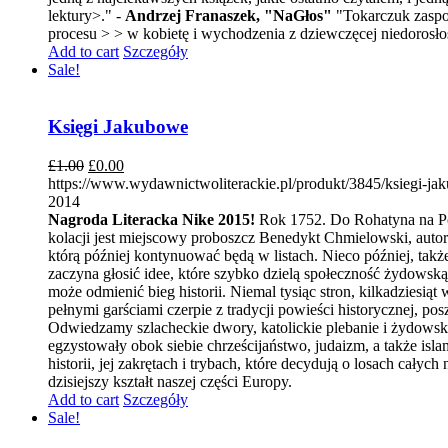
lektury>." -
Andrzej Franaszek, "NaGłos"
"Tokarczuk zaspok
procesu > > w kobietę i wychodzenia z dziewczęcej niedorosło
Add to cart
Szczegóły
Sale!
Księgi Jakubowe
£
1.00
£
0.00
https://www.wydawnictwoliterackie.pl/produkt/3845/ksiegi-j
2014
Nagroda Literacka Nike 2015!
Rok 1752. Do Rohatyna na Pod
kolacji jest miejscowy proboszcz Benedykt Chmielowski, autor
którą później kontynuować będą w listach. Nieco później, tak
zaczyna głosić idee, które szybko dzielą społeczność żydows
może odmienić bieg historii. Niemal tysiąc stron, kilkadzies
pełnymi garściami czerpie z tradycji powieści historycznej, pos
Odwiedzamy szlacheckie dwory, katolickie plebanie i żydowski
egzystowały obok siebie chrześcijaństwo, judaizm, a także isl
historii, jej zakrętach i trybach, które decydują o losach ca
dzisiejszy kształt naszej części Europy.
Add to cart
Szczegóły
Sale!