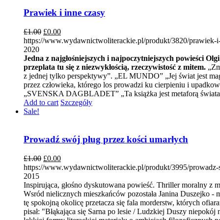
Prawiek i inne czasy
£
1.00
£
0.00
https://www.wydawnictwoliterackie.pl/produkt/3820/prawiek-i
2020
Jedna z najgłośniejszych i najpoczytniejszych powieści Olg
przeplata tu się z niezwykłością, rzeczywistość z mitem.
„Zmy
z jednej tylko perspektywy”. „EL MUNDO” „Jej świat jest mag
przez człowieka, którego los prowadzi ku cierpieniu i upadk
„SVENSKA DAGBLADET” „Ta książka jest metaforą świata, s
Add to cart
Szczegóły
Sale!
Prowadź swój pług przez kości umarłych
£
1.00
£
0.00
https://www.wydawnictwoliterackie.pl/produkt/3995/prowadz-
2015
Inspirująca, głośno dyskutowana powieść. Thriller moralny z
Wsród nielicznych mieszkańców pozostała Janina Duszejko - m
tę spokojną okolicę przetacza się fala morderstw, których ofi
pisał: "Błąkająca się Sarna po lesie / Ludzkiej Duszy niepokój n