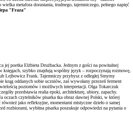
o wielka metafora dorastania, trudnego, tajemniczego, pełnego napięć
epa "Fraza"
jej poetka Elżbieta Drużbacka. Jednym z gości na powitalnej
e w księgach, szybko znajdują wspólny język – rozpoczynają rozmowę,
akub Lejbowicz Frank. Tajemniczy przybysz z odległej Smyrny
ebie krąg oddanych sobie uczniów, zaś wywołany przezeń ferment
 wielością poziomów i możliwych interpretacji. Olga Tokarczuk
zegóły przedstawia realia epoki, architekturę, ubiory, zapachy.
 oczach czytelników pisarka tka obraz dawnej Polski, w której
ać również jako refleksyjne, momentami mistyczne dzieło o samej
rzed rozbiorami, wybitna pisarka poszukuje odpowiedzi na pytania o