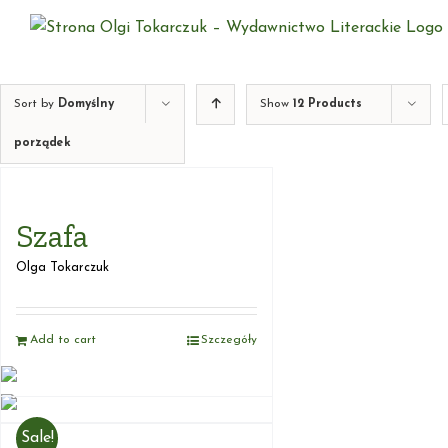
Skip
to
content
Sort by
Domyślny
Show
12 Products
porządek
Szafa
Olga Tokarczuk
Add to cart
Szczegóły
Sale!