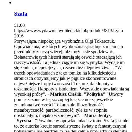
Szafa
£
1.00
https://www.wydawnictwoliterackie.pl/produkt/3813/szafa
2016
Porywająca, niepokojąca wyobraźnia Olgi Tokarczuk.
Opowiadania, w których wyobraźnia sąsiaduje z mitami, a
przedmioty znaczą więcej, niż można się spodziewać.
Bohaterowie tych historii starają się oswoić otaczającą ich
rzeczywistość. Ta jednak ciągle im się wymyka. Wydaje im
się złudna, nieprzejrzysta, czasem też nieprawdziwa... "W
trzech opowiadaniach z tego tomiku na kilkudziesięciu
stronicach otrzymujemy jak w pigułce skoncentrowane
najważniejsze tropy twórczości Tokarczuk: kłopoty z
tożsamością i kłopoty z istnieniem. Wszystkie opowiadania są
wysokiej próby". -
Mariusz Cieślik, "Polityka"
"Utwory
pomieszczone w tej szczupłej książce noszą wszelkie
znamiona twórczości Tokarczuk: filozoficzność,
metaforyczność, paraboliczność, tyle że w stopniu
doskonałym, niejako wzorcowym". -
Maria Jentys,
"Sycyna"
"Powabne w opowiadaniach z tomu Szafa jest nie
to, że autorka kreuje surrealistyczne światy z fantastycznymi
bohaterami, ale bardziej to, że delikatnie prowadzi czytelnika