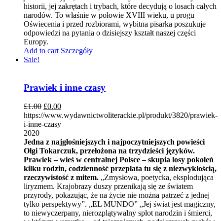
historii, jej zakrętach i trybach, które decydują o losach całych
narodów. To właśnie w połowie XVIII wieku, u progu
Oświecenia i przed rozbiorami, wybitna pisarka poszukuje
odpowiedzi na pytania o dzisiejszy kształt naszej części
Europy.
Add to cart
Szczegóły
Sale!
Prawiek i inne czasy
£
1.00
£
0.00
https://www.wydawnictwoliterackie.pl/produkt/3820/prawiek-
i-inne-czasy
2020
Jedna z najgłośniejszych i najpoczytniejszych powieści
Olgi Tokarczuk, przełożona na trzydzieści języków.
Prawiek – wieś w centralnej Polsce – skupia losy pokoleń
kilku rodzin, codzienność przeplata tu się z niezwykłością,
rzeczywistość z mitem.
„Zmysłowa, poetycka, eksplodująca
liryzmem. Krajobrazy duszy przenikają się ze światem
przyrody, pokazując, że na życie nie można patrzeć z jednej
tylko perspektywy”. „EL MUNDO” „Jej świat jest magiczny,
to niewyczerpany, nierozplątywalny splot narodzin i śmierci,