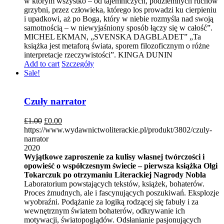
w którym wszystko – od tajemniczych, podziemnych ruchów
grzybni, przez człowieka, którego los prowadzi ku cierpieniu
i upadkowi, aż po Boga, który w niebie rozmyśla nad swoją
samotnością – w niewyjaśniony sposób łączy się w całość”.
MICHEL EKMAN, „SVENSKA DAGBLADET” „Ta
książka jest metaforą świata, sporem filozoficznym o różne
interpretacje rzeczywistości”. KINGA DUNIN
Add to cart
Szczegóły
Sale!
Czuły narrator
£
1.00
£
0.00
https://www.wydawnictwoliterackie.pl/produkt/3802/czuly-
narrator
2020
Wyjątkowe zaproszenie za kulisy własnej twórczości i
opowieść o współczesnym świecie – pierwsza książka Olgi
Tokarczuk po otrzymaniu Literackiej Nagrody Nobla
Laboratorium powstających tekstów, książek, bohaterów.
Proces żmudnych, ale i fascynujących poszukiwań. Eksplozje
wyobraźni. Podążanie za logiką rodzącej się fabuły i za
wewnętrznym światem bohaterów, odkrywanie ich
motywacji, światopoglądów. Odsłanianie pasjonujących