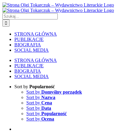
Skip
to
content
Szukaj
STRONA GŁÓWNA
PUBLIKACJE
BIOGRAFIA
SOCIAL MEDIA
STRONA GŁÓWNA
PUBLIKACJE
BIOGRAFIA
SOCIAL MEDIA
Sort by
Popularność
Sort by
Domyślny porządek
Sort by
Nazwa
Sort by
Cena
Sort by
Data
Sort by
Popularność
Sort by
Ocena