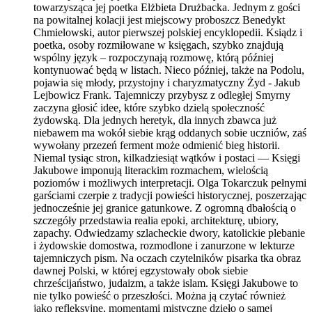
towarzysząca jej poetka Elżbieta Drużbacka. Jednym z gości
na powitalnej kolacji jest miejscowy proboszcz Benedykt
Chmielowski, autor pierwszej polskiej encyklopedii. Ksiądz i
poetka, osoby rozmiłowane w księgach, szybko znajdują
wspólny język – rozpoczynają rozmowę, którą później
kontynuować będą w listach. Nieco później, także na Podolu,
pojawia się młody, przystojny i charyzmatyczny Żyd - Jakub
Lejbowicz Frank. Tajemniczy przybysz z odległej Smyrny
zaczyna głosić idee, które szybko dzielą społeczność
żydowską. Dla jednych heretyk, dla innych zbawca już
niebawem ma wokół siebie krąg oddanych sobie uczniów, zaś
wywołany przezeń ferment może odmienić bieg historii.
Niemal tysiąc stron, kilkadziesiąt wątków i postaci — Księgi
Jakubowe imponują literackim rozmachem, wielością
poziomów i możliwych interpretacji. Olga Tokarczuk pełnymi
garściami czerpie z tradycji powieści historycznej, poszerzając
jednocześnie jej granice gatunkowe. Z ogromną dbałością o
szczegóły przedstawia realia epoki, architekturę, ubiory,
zapachy. Odwiedzamy szlacheckie dwory, katolickie plebanie
i żydowskie domostwa, rozmodlone i zanurzone w lekturze
tajemniczych pism. Na oczach czytelników pisarka tka obraz
dawnej Polski, w której egzystowały obok siebie
chrześcijaństwo, judaizm, a także islam. Księgi Jakubowe to
nie tylko powieść o przeszłości. Można ją czytać również
jako refleksyjne, momentami mistyczne dzieło o samej