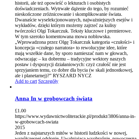
historii, ale też opowieść o lekturach i osobistych
doświadczeniach. Wytrwałe dążenie do tego, by rozumieć
nieskończone zróżnicowanie i skomplikowanie świata.
Dwanaście wyselekcjonowanych, najważniejszych esejów i
wykładów, dzięki którym możemy zajrzeć za kulisy
twórczości Olgi Tokarczuk. Teksty kluczowe i premierowe.
W tym szeroko komentowana mowa noblowska.
„Wprowadzona przez Olgę Tokarczuk kategoria «czułości» i
koncepcja «czułego narratora» to rewolucyjne idee, które
mają wszelkie dane, by sporo namieszać nam w głowach,
odwracając – ku dobremu – tradycyjne wektory naszych
postaw i dyspozycji działaniowych: czyż czułość nie jest
sprzyjaniem temu, co dobre dla bycia (w skali jednostkowej,
ale i planetarnej)?” RYSZARD NYCZ
Add to cart
Szczegóły
Anna In w grobowcach świata
£
1.00
https://www.wydawnictwoliterackie.pl/produkt/3806/anna-in-
w-grobowcach-swiata
2015
Jeden z najstarszych mitów w historii ludzkości w nowej,
współczesnej odsłonie. Uwalniająca wyobraźnię, nowoczesna