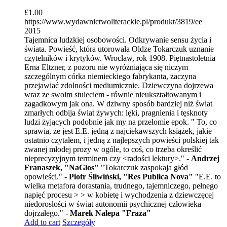
£
1.00
https://www.wydawnictwoliterackie.pl/produkt/3819/ee
2015
Tajemnica ludzkiej osobowości. Odkrywanie sensu życia i
świata. Powieść, która utorowała Oldze Tokarczuk uznanie
czytelników i krytyków. Wrocław, rok 1908. Piętnastoletnia
Erna Eltzner, z pozoru nie wyróżniająca się niczym
szczególnym córka niemieckiego fabrykanta, zaczyna
przejawiać zdolności mediumicznie. Dziewczyna dojrzewa
wraz ze swoim stuleciem - równie nieukształtowanym i
zagadkowym jak ona. W dziwny sposób bardziej niż świat
zmarłych odbija świat żywych: lęki, pragnienia i tęsknoty
ludzi żyjących podobnie jak my na przełomie epok. " To, co
sprawia, że jest E.E. jedną z najciekawszych książek, jakie
ostatnio czytałem, i jedną z najlepszych powieści polskiej tak
zwanej młodej prozy w ogóle, to coś, co trzeba określić
nieprecyzyjnym terminem czy <radości lektury>." -
Andrzej
Franaszek, "NaGłos"
"Tokarczuk zaspokaja głód
opowieści." -
Piotr Śliwiński, "Res Publica Nova"
"E.E. to
wielka metafora dorastania, trudnego, tajemniczego, pełnego
napięć procesu > > w kobietę i wychodzenia z dziewczęcej
niedorosłości w świat autonomii psychicznej człowieka
dojrzałego." -
Marek Nalepa "Fraza"
Add to cart
Szczegóły