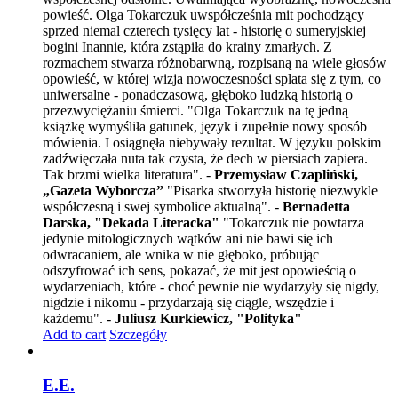
powieść. Olga Tokarczuk uwspółcześnia mit pochodzący
sprzed niemal czterech tysięcy lat - historię o sumeryjskiej
bogini Inannie, która zstąpiła do krainy zmarłych. Z
rozmachem stwarza różnobarwną, rozpisaną na wiele głosów
opowieść, w której wizja nowoczesności splata się z tym, co
uniwersalne - ponadczasową, głęboko ludzką historią o
przezwyciężaniu śmierci. "Olga Tokarczuk na tę jedną
książkę wymyśliła gatunek, język i zupełnie nowy sposób
mówienia. I osiągnęła niebywały rezultat. W języku polskim
zadźwięczała nuta tak czysta, że dech w piersiach zapiera.
Tak brzmi wielka literatura". -
Przemysław Czapliński,
„Gazeta Wyborcza”
"Pisarka stworzyła historię niezwykle
współczesną i swej symbolice aktualną". -
Bernadetta
Darska, "Dekada Literacka"
"Tokarczuk nie powtarza
jedynie mitologicznych wątków ani nie bawi się ich
odwracaniem, ale wnika w nie głęboko, próbując
odszyfrować ich sens, pokazać, że mit jest opowieścią o
wydarzeniach, które - choć pewnie nie wydarzyły się nigdy,
nigdzie i nikomu - przydarzają się ciągle, wszędzie i
każdemu". -
Juliusz Kurkiewicz, "Polityka"
Add to cart
Szczegóły
E.E.