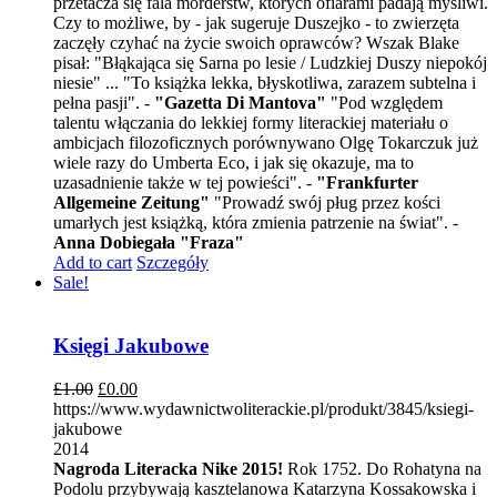
przetacza się fala morderstw, których ofiarami padają myśliwi.
Czy to możliwe, by - jak sugeruje Duszejko - to zwierzęta
zaczęły czyhać na życie swoich oprawców? Wszak Blake
pisał: "Błąkająca się Sarna po lesie / Ludzkiej Duszy niepokój
niesie" ... "To książka lekka, błyskotliwa, zarazem subtelna i
pełna pasji". -
"Gazetta Di Mantova"
"Pod względem
talentu włączania do lekkiej formy literackiej materiału o
ambicjach filozoficznych porównywano Olgę Tokarczuk już
wiele razy do Umberta Eco, i jak się okazuje, ma to
uzasadnienie także w tej powieści". -
"Frankfurter
Allgemeine Zeitung"
"Prowadź swój pług przez kości
umarłych jest książką, która zmienia patrzenie na świat". -
Anna Dobiegała "Fraza"
Add to cart
Szczegóły
Sale!
Księgi Jakubowe
£
1.00
£
0.00
https://www.wydawnictwoliterackie.pl/produkt/3845/ksiegi-
jakubowe
2014
Nagroda Literacka Nike 2015!
Rok 1752. Do Rohatyna na
Podolu przybywają kasztelanowa Katarzyna Kossakowska i