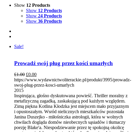
Show
12 Products
Show
12 Products
Show
24 Products
Show
36 Products
Sale!
Prowadź swój pług przez kości umarłych
£
1.00
£
0.00
https://www.wydawnictwoliterackie.pl/produkt/3995/prowadz-
swoj-plug-przez-kosci-umarlych
2015
Inspirująca, głośno dyskutowana powieść. Thriller moralny z
metafizyczną zagadką, zaskakującą pod każdym względem.
Zimą piękna Kotlina Kłodzka jest miejscem mało przyjaznym
i opustoszałym. Wsród nielicznych mieszkańców pozostała
Janina Duszejko - miłośniczka astrologii, która w wolnych
chwilach dogląda domów nieobecnych sąsiadów i tłumaczy
poezję Blake'a. Niespodziewanie przez tę spokojną okolicę