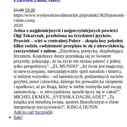
£
1.00
£
0.00
https://www.wydawnictwoliterackie.pl/produkt/3820/prawiek-
i-inne-czasy
2020
Jedna z najgłośniejszych i najpoczytniejszych powieści
Olgi Tokarczuk, przełożona na trzydzieści języków.
Prawiek – wieś w centralnej Polsce – skupia losy pokoleń
kilku rodzin, codzienność przeplata tu się z niezwykłością,
rzeczywistość z mitem.
„Zmysłowa, poetycka, eksplodująca
liryzmem. Krajobrazy duszy przenikają się ze światem
przyrody, pokazując, że na życie nie można patrzeć z jednej
tylko perspektywy”. „EL MUNDO” „Jej świat jest magiczny,
to niewyczerpany, nierozplątywalny splot narodzin i śmierci,
w którym wszystko – od tajemniczych, podziemnych ruchów
grzybni, przez człowieka, którego los prowadzi ku cierpieniu
i upadkowi, aż po Boga, który w niebie rozmyśla nad swoją
samotnością – w niewyjaśniony sposób łączy się w całość”.
MICHEL EKMAN, „SVENSKA DAGBLADET” „Ta
książka jest metaforą świata, sporem filozoficznym o różne
interpretacje rzeczywistości”. KINGA DUNIN
Add to cart
Szczegóły
Sale!