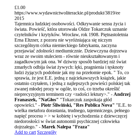
£
1.00
https://www.wydawnictwoliterackie.pl/produkt/3819/ee
2015
Tajemnica ludzkiej osobowości. Odkrywanie sensu życia i
świata. Powieść, która utorowała Oldze Tokarczuk uznanie
czytelników i krytyków. Wrocław, rok 1908. Piętnastoletnia
Erna Eltzner, z pozoru nie wyróżniająca się niczym
szczególnym córka niemieckiego fabrykanta, zaczyna
przejawiać zdolności mediumicznie. Dziewczyna dojrzewa
wraz ze swoim stuleciem - równie nieukształtowanym i
zagadkowym jak ona. W dziwny sposób bardziej niż świat
zmarłych odbija świat żywych: lęki, pragnienia i tęsknoty
ludzi żyjących podobnie jak my na przełomie epok. " To, co
sprawia, że jest E.E. jedną z najciekawszych książek, jakie
ostatnio czytałem, i jedną z najlepszych powieści polskiej tak
zwanej młodej prozy w ogóle, to coś, co trzeba określić
nieprecyzyjnym terminem czy <radości lektury>." -
Andrzej
Franaszek, "NaGłos"
"Tokarczuk zaspokaja głód
opowieści." -
Piotr Śliwiński, "Res Publica Nova"
"E.E. to
wielka metafora dorastania, trudnego, tajemniczego, pełnego
napięć procesu > > w kobietę i wychodzenia z dziewczęcej
niedorosłości w świat autonomii psychicznej człowieka
dojrzałego." -
Marek Nalepa "Fraza"
Add to cart
Szczegóły