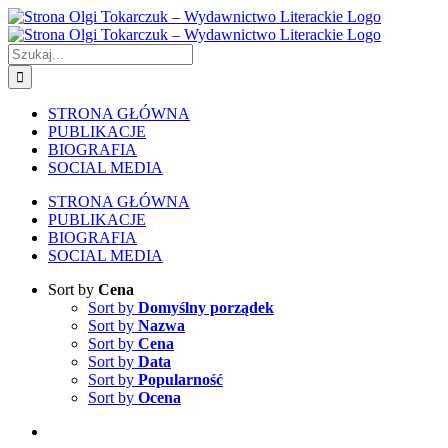
Skip
to
content
Szukaj
STRONA GŁÓWNA
PUBLIKACJE
BIOGRAFIA
SOCIAL MEDIA
STRONA GŁÓWNA
PUBLIKACJE
BIOGRAFIA
SOCIAL MEDIA
Sort by
Cena
Sort by
Domyślny porządek
Sort by
Nazwa
Sort by
Cena
Sort by
Data
Sort by
Popularność
Sort by
Ocena