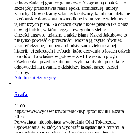
jednocześnie jej granice gatunkowe. Z ogromną dbałością o
szczegóły przedstawia realia epoki, architekturę, ubiory,
zapachy. Odwiedzamy szlacheckie dwory, katolickie plebanie
i żydowskie domostwa, rozmodlone i zanurzone w lekturze
tajemniczych pism. Na oczach czytelników pisarka tka obraz
dawnej Polski, w której egzystowały obok siebie
chrześcijaństwo, judaizm, a także islam. Księgi Jakubowe to
nie tylko powieść o przeszłości. Można ją czytać również
jako refleksyjne, momentami mistyczne dzieło o samej
historii, jej zakrętach i trybach, które decydują o losach całych
narodów. To właśnie w połowie XVIII wieku, u progu
Oświecenia i przed rozbiorami, wybitna pisarka poszukuje
odpowiedzi na pytania o dzisiejszy kształt naszej części
Europy.
Add to cart
Szczegóły
Szafa
£
1.00
https://www.wydawnictwoliterackie.pl/produkt/3813/szafa
2016
Porywająca, niepokojąca wyobraźnia Olgi Tokarczuk.
Opowiadania, w których wyobraźnia sąsiaduje z mitami, a
przedmioty znaczą więcej, niż można się spodziewać.