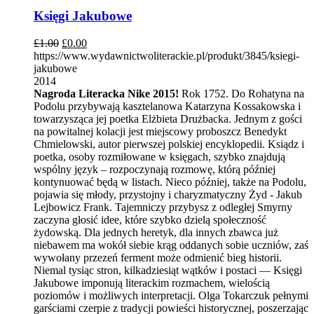
Księgi Jakubowe
£
1.00
£
0.00
https://www.wydawnictwoliterackie.pl/produkt/3845/ksiegi-
jakubowe
2014
Nagroda Literacka Nike 2015!
Rok 1752. Do Rohatyna na
Podolu przybywają kasztelanowa Katarzyna Kossakowska i
towarzysząca jej poetka Elżbieta Drużbacka. Jednym z gości
na powitalnej kolacji jest miejscowy proboszcz Benedykt
Chmielowski, autor pierwszej polskiej encyklopedii. Ksiądz i
poetka, osoby rozmiłowane w księgach, szybko znajdują
wspólny język – rozpoczynają rozmowę, którą później
kontynuować będą w listach. Nieco później, także na Podolu,
pojawia się młody, przystojny i charyzmatyczny Żyd - Jakub
Lejbowicz Frank. Tajemniczy przybysz z odległej Smyrny
zaczyna głosić idee, które szybko dzielą społeczność
żydowską. Dla jednych heretyk, dla innych zbawca już
niebawem ma wokół siebie krąg oddanych sobie uczniów, zaś
wywołany przezeń ferment może odmienić bieg historii.
Niemal tysiąc stron, kilkadziesiąt wątków i postaci — Księgi
Jakubowe imponują literackim rozmachem, wielością
poziomów i możliwych interpretacji. Olga Tokarczuk pełnymi
garściami czerpie z tradycji powieści historycznej, poszerzając