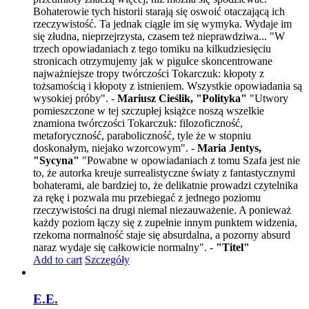
Bohaterowie tych historii starają się oswoić otaczającą ich
rzeczywistość. Ta jednak ciągle im się wymyka. Wydaje im
się złudna, nieprzejrzysta, czasem też nieprawdziwa... "W
trzech opowiadaniach z tego tomiku na kilkudziesięciu
stronicach otrzymujemy jak w pigułce skoncentrowane
najważniejsze tropy twórczości Tokarczuk: kłopoty z
tożsamością i kłopoty z istnieniem. Wszystkie opowiadania są
wysokiej próby". -
Mariusz Cieślik, "Polityka"
"Utwory
pomieszczone w tej szczupłej książce noszą wszelkie
znamiona twórczości Tokarczuk: filozoficzność,
metaforyczność, paraboliczność, tyle że w stopniu
doskonałym, niejako wzorcowym". -
Maria Jentys,
"Sycyna"
"Powabne w opowiadaniach z tomu Szafa jest nie
to, że autorka kreuje surrealistyczne światy z fantastycznymi
bohaterami, ale bardziej to, że delikatnie prowadzi czytelnika
za rękę i pozwala mu przebiegać z jednego poziomu
rzeczywistości na drugi niemal niezauważenie. A ponieważ
każdy poziom łączy się z zupełnie innym punktem widzenia,
rzekoma normalność staje się absurdalna, a pozorny absurd
naraz wydaje się całkowicie normalny". -
"Titel"
Add to cart
Szczegóły
E.E.