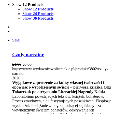
Show
12 Products
Show
12 Products
Show
24 Products
Show
36 Products
Sale!
Czuły narrator
£
1.00
£
0.00
https://www.wydawnictwoliterackie.pl/produkt/3802/czuly-
narrator
2020
Wyjątkowe zaproszenie za kulisy własnej twórczości i
opowieść o współczesnym świecie – pierwsza książka Olgi
Tokarczuk po otrzymaniu Literackiej Nagrody Nobla
Laboratorium powstających tekstów, książek, bohaterów.
Proces żmudnych, ale i fascynujących poszukiwań. Eksplozje
wyobraźni. Podążanie za logiką rodzącej się fabuły i za
wewnętrznym światem bohaterów, odkrywanie ich