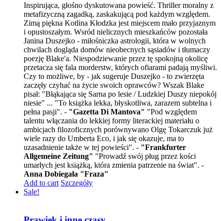
Inspirująca, głośno dyskutowana powieść. Thriller moralny z
metafizyczną zagadką, zaskakującą pod każdym względem.
Zimą piękna Kotlina Kłodzka jest miejscem mało przyjaznym
i opustoszałym. Wsród nielicznych mieszkańców pozostała
Janina Duszejko - miłośniczka astrologii, która w wolnych
chwilach dogląda domów nieobecnych sąsiadów i tłumaczy
poezję Blake'a. Niespodziewanie przez tę spokojną okolicę
przetacza się fala morderstw, których ofiarami padają myśliwi.
Czy to możliwe, by - jak sugeruje Duszejko - to zwierzęta
zaczęły czyhać na życie swoich oprawców? Wszak Blake
pisał: "Błąkająca się Sarna po lesie / Ludzkiej Duszy niepokój
niesie" ... "To książka lekka, błyskotliwa, zarazem subtelna i
pełna pasji". -
"Gazetta Di Mantova"
"Pod względem
talentu włączania do lekkiej formy literackiej materiału o
ambicjach filozoficznych porównywano Olgę Tokarczuk już
wiele razy do Umberta Eco, i jak się okazuje, ma to
uzasadnienie także w tej powieści". -
"Frankfurter
Allgemeine Zeitung"
"Prowadź swój pług przez kości
umarłych jest książką, która zmienia patrzenie na świat". -
Anna Dobiegała "Fraza"
Add to cart
Szczegóły
Sale!
Prawiek i inne czasy