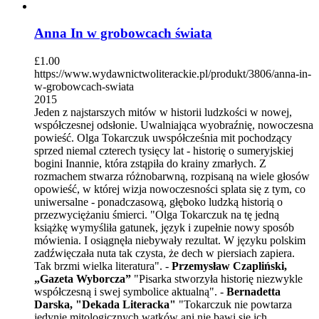
Anna In w grobowcach świata
£
1.00
https://www.wydawnictwoliterackie.pl/produkt/3806/anna-in-
w-grobowcach-swiata
2015
Jeden z najstarszych mitów w historii ludzkości w nowej,
współczesnej odsłonie. Uwalniająca wyobraźnię, nowoczesna
powieść. Olga Tokarczuk uwspółcześnia mit pochodzący
sprzed niemal czterech tysięcy lat - historię o sumeryjskiej
bogini Inannie, która zstąpiła do krainy zmarłych. Z
rozmachem stwarza różnobarwną, rozpisaną na wiele głosów
opowieść, w której wizja nowoczesności splata się z tym, co
uniwersalne - ponadczasową, głęboko ludzką historią o
przezwyciężaniu śmierci. "Olga Tokarczuk na tę jedną
książkę wymyśliła gatunek, język i zupełnie nowy sposób
mówienia. I osiągnęła niebywały rezultat. W języku polskim
zadźwięczała nuta tak czysta, że dech w piersiach zapiera.
Tak brzmi wielka literatura". -
Przemysław Czapliński,
„Gazeta Wyborcza”
"Pisarka stworzyła historię niezwykle
współczesną i swej symbolice aktualną". -
Bernadetta
Darska, "Dekada Literacka"
"Tokarczuk nie powtarza
jedynie mitologicznych wątków ani nie bawi się ich