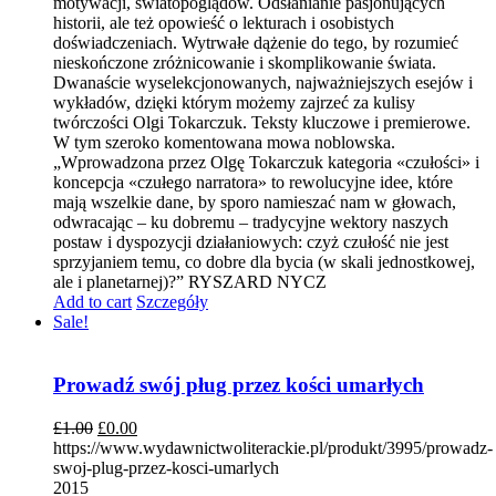
motywacji, światopoglądów. Odsłanianie pasjonujących
historii, ale też opowieść o lekturach i osobistych
doświadczeniach. Wytrwałe dążenie do tego, by rozumieć
nieskończone zróżnicowanie i skomplikowanie świata.
Dwanaście wyselekcjonowanych, najważniejszych esejów i
wykładów, dzięki którym możemy zajrzeć za kulisy
twórczości Olgi Tokarczuk. Teksty kluczowe i premierowe.
W tym szeroko komentowana mowa noblowska.
„Wprowadzona przez Olgę Tokarczuk kategoria «czułości» i
koncepcja «czułego narratora» to rewolucyjne idee, które
mają wszelkie dane, by sporo namieszać nam w głowach,
odwracając – ku dobremu – tradycyjne wektory naszych
postaw i dyspozycji działaniowych: czyż czułość nie jest
sprzyjaniem temu, co dobre dla bycia (w skali jednostkowej,
ale i planetarnej)?” RYSZARD NYCZ
Add to cart
Szczegóły
Sale!
Prowadź swój pług przez kości umarłych
£
1.00
£
0.00
https://www.wydawnictwoliterackie.pl/produkt/3995/prowadz-
swoj-plug-przez-kosci-umarlych
2015