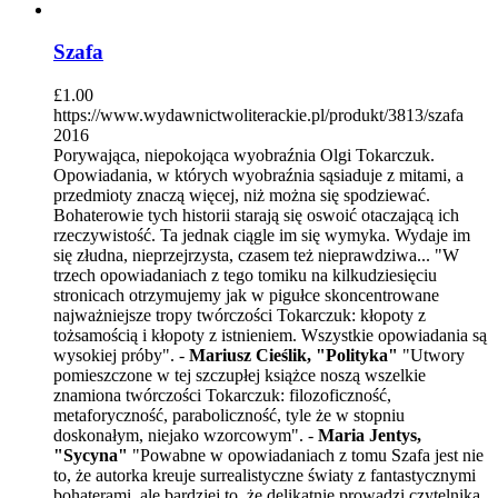
Szafa
£
1.00
https://www.wydawnictwoliterackie.pl/produkt/3813/szafa
2016
Porywająca, niepokojąca wyobraźnia Olgi Tokarczuk.
Opowiadania, w których wyobraźnia sąsiaduje z mitami, a
przedmioty znaczą więcej, niż można się spodziewać.
Bohaterowie tych historii starają się oswoić otaczającą ich
rzeczywistość. Ta jednak ciągle im się wymyka. Wydaje im
się złudna, nieprzejrzysta, czasem też nieprawdziwa... "W
trzech opowiadaniach z tego tomiku na kilkudziesięciu
stronicach otrzymujemy jak w pigułce skoncentrowane
najważniejsze tropy twórczości Tokarczuk: kłopoty z
tożsamością i kłopoty z istnieniem. Wszystkie opowiadania są
wysokiej próby". -
Mariusz Cieślik, "Polityka"
"Utwory
pomieszczone w tej szczupłej książce noszą wszelkie
znamiona twórczości Tokarczuk: filozoficzność,
metaforyczność, paraboliczność, tyle że w stopniu
doskonałym, niejako wzorcowym". -
Maria Jentys,
"Sycyna"
"Powabne w opowiadaniach z tomu Szafa jest nie
to, że autorka kreuje surrealistyczne światy z fantastycznymi
bohaterami, ale bardziej to, że delikatnie prowadzi czytelnika