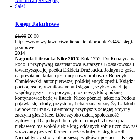
Add to cart
Szczegóły
Sale!
Księgi Jakubowe
£
1.00
£
0.00
https://www.wydawnictwoliterackie.pl/produkt/3845/ksiegi-
jakubowe
2014
Nagroda Literacka Nike 2015!
Rok 1752. Do Rohatyna na
Podolu przybywają kasztelanowa Katarzyna Kossakowska i
towarzysząca jej poetka Elżbieta Drużbacka. Jednym z gości
na powitalnej kolacji jest miejscowy proboszcz Benedykt
Chmielowski, autor pierwszej polskiej encyklopedii. Ksiądz i
poetka, osoby rozmiłowane w księgach, szybko znajdują
wspólny język – rozpoczynają rozmowę, którą później
kontynuować będą w listach. Nieco później, także na Podolu,
pojawia się młody, przystojny i charyzmatyczny Żyd - Jakub
Lejbowicz Frank. Tajemniczy przybysz z odległej Smyrny
zaczyna głosić idee, które szybko dzielą społeczność
żydowską. Dla jednych heretyk, dla innych zbawca już
niebawem ma wokół siebie krąg oddanych sobie uczniów, zaś
wywołany przezeń ferment może odmienić bieg historii.
Niemal tysiąc stron, kilkadziesiąt wątków i postaci — Księgi