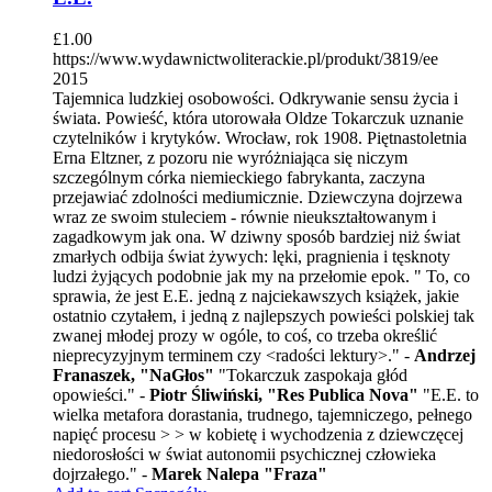
£
1.00
https://www.wydawnictwoliterackie.pl/produkt/3819/ee
2015
Tajemnica ludzkiej osobowości. Odkrywanie sensu życia i
świata. Powieść, która utorowała Oldze Tokarczuk uznanie
czytelników i krytyków. Wrocław, rok 1908. Piętnastoletnia
Erna Eltzner, z pozoru nie wyróżniająca się niczym
szczególnym córka niemieckiego fabrykanta, zaczyna
przejawiać zdolności mediumicznie. Dziewczyna dojrzewa
wraz ze swoim stuleciem - równie nieukształtowanym i
zagadkowym jak ona. W dziwny sposób bardziej niż świat
zmarłych odbija świat żywych: lęki, pragnienia i tęsknoty
ludzi żyjących podobnie jak my na przełomie epok. " To, co
sprawia, że jest E.E. jedną z najciekawszych książek, jakie
ostatnio czytałem, i jedną z najlepszych powieści polskiej tak
zwanej młodej prozy w ogóle, to coś, co trzeba określić
nieprecyzyjnym terminem czy <radości lektury>." -
Andrzej
Franaszek, "NaGłos"
"Tokarczuk zaspokaja głód
opowieści." -
Piotr Śliwiński, "Res Publica Nova"
"E.E. to
wielka metafora dorastania, trudnego, tajemniczego, pełnego
napięć procesu > > w kobietę i wychodzenia z dziewczęcej
niedorosłości w świat autonomii psychicznej człowieka
dojrzałego." -
Marek Nalepa "Fraza"