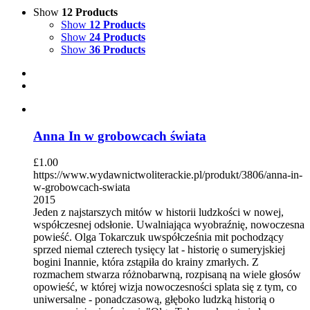
Show
12 Products
Show
12 Products
Show
24 Products
Show
36 Products
Anna In w grobowcach świata
£
1.00
https://www.wydawnictwoliterackie.pl/produkt/3806/anna-in-
w-grobowcach-swiata
2015
Jeden z najstarszych mitów w historii ludzkości w nowej,
współczesnej odsłonie. Uwalniająca wyobraźnię, nowoczesna
powieść. Olga Tokarczuk uwspółcześnia mit pochodzący
sprzed niemal czterech tysięcy lat - historię o sumeryjskiej
bogini Inannie, która zstąpiła do krainy zmarłych. Z
rozmachem stwarza różnobarwną, rozpisaną na wiele głosów
opowieść, w której wizja nowoczesności splata się z tym, co
uniwersalne - ponadczasową, głęboko ludzką historią o