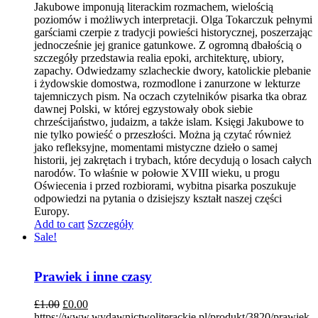
Jakubowe imponują literackim rozmachem, wielością
poziomów i możliwych interpretacji. Olga Tokarczuk pełnymi
garściami czerpie z tradycji powieści historycznej, poszerzając
jednocześnie jej granice gatunkowe. Z ogromną dbałością o
szczegóły przedstawia realia epoki, architekturę, ubiory,
zapachy. Odwiedzamy szlacheckie dwory, katolickie plebanie
i żydowskie domostwa, rozmodlone i zanurzone w lekturze
tajemniczych pism. Na oczach czytelników pisarka tka obraz
dawnej Polski, w której egzystowały obok siebie
chrześcijaństwo, judaizm, a także islam. Księgi Jakubowe to
nie tylko powieść o przeszłości. Można ją czytać również
jako refleksyjne, momentami mistyczne dzieło o samej
historii, jej zakrętach i trybach, które decydują o losach całych
narodów. To właśnie w połowie XVIII wieku, u progu
Oświecenia i przed rozbiorami, wybitna pisarka poszukuje
odpowiedzi na pytania o dzisiejszy kształt naszej części
Europy.
Add to cart
Szczegóły
Sale!
Prawiek i inne czasy
£
1.00
£
0.00
https://www.wydawnictwoliterackie.pl/produkt/3820/prawiek-