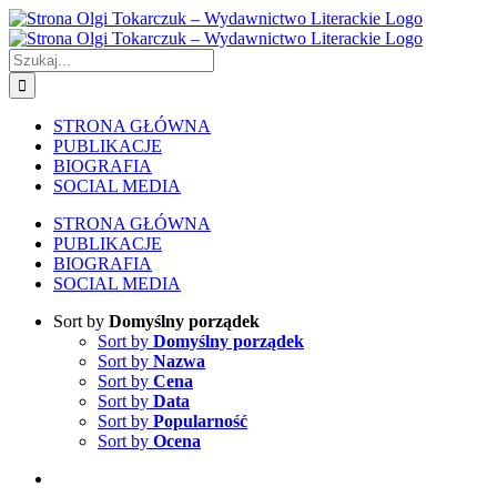
Skip
to
content
Szukaj
STRONA GŁÓWNA
PUBLIKACJE
BIOGRAFIA
SOCIAL MEDIA
STRONA GŁÓWNA
PUBLIKACJE
BIOGRAFIA
SOCIAL MEDIA
Sort by
Domyślny porządek
Sort by
Domyślny porządek
Sort by
Nazwa
Sort by
Cena
Sort by
Data
Sort by
Popularność
Sort by
Ocena