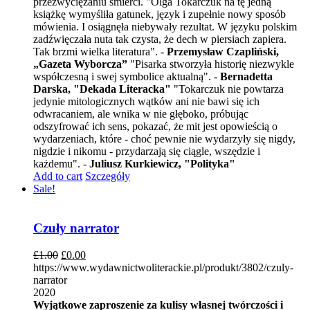
przezwyciężaniu śmierci. "Olga Tokarczuk na tę jedną
książkę wymyśliła gatunek, język i zupełnie nowy sposób
mówienia. I osiągnęła niebywały rezultat. W języku polskim
zadźwięczała nuta tak czysta, że dech w piersiach zapiera.
Tak brzmi wielka literatura". -
Przemysław Czapliński,
„Gazeta Wyborcza”
"Pisarka stworzyła historię niezwykle
współczesną i swej symbolice aktualną". -
Bernadetta
Darska, "Dekada Literacka"
"Tokarczuk nie powtarza
jedynie mitologicznych wątków ani nie bawi się ich
odwracaniem, ale wnika w nie głęboko, próbując
odszyfrować ich sens, pokazać, że mit jest opowieścią o
wydarzeniach, które - choć pewnie nie wydarzyły się nigdy,
nigdzie i nikomu - przydarzają się ciągle, wszędzie i
każdemu". -
Juliusz Kurkiewicz, "Polityka"
Add to cart
Szczegóły
Sale!
Czuły narrator
£
1.00
£
0.00
https://www.wydawnictwoliterackie.pl/produkt/3802/czuly-
narrator
2020
Wyjątkowe zaproszenie za kulisy własnej twórczości i