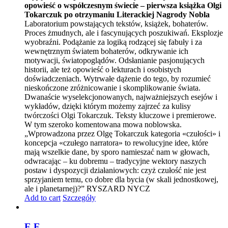
opowieść o współczesnym świecie – pierwsza książka Olgi
Tokarczuk po otrzymaniu Literackiej Nagrody Nobla
Laboratorium powstających tekstów, książek, bohaterów.
Proces żmudnych, ale i fascynujących poszukiwań. Eksplozje
wyobraźni. Podążanie za logiką rodzącej się fabuły i za
wewnętrznym światem bohaterów, odkrywanie ich
motywacji, światopoglądów. Odsłanianie pasjonujących
historii, ale też opowieść o lekturach i osobistych
doświadczeniach. Wytrwałe dążenie do tego, by rozumieć
nieskończone zróżnicowanie i skomplikowanie świata.
Dwanaście wyselekcjonowanych, najważniejszych esejów i
wykładów, dzięki którym możemy zajrzeć za kulisy
twórczości Olgi Tokarczuk. Teksty kluczowe i premierowe.
W tym szeroko komentowana mowa noblowska.
„Wprowadzona przez Olgę Tokarczuk kategoria «czułości» i
koncepcja «czułego narratora» to rewolucyjne idee, które
mają wszelkie dane, by sporo namieszać nam w głowach,
odwracając – ku dobremu – tradycyjne wektory naszych
postaw i dyspozycji działaniowych: czyż czułość nie jest
sprzyjaniem temu, co dobre dla bycia (w skali jednostkowej,
ale i planetarnej)?” RYSZARD NYCZ
Add to cart
Szczegóły
E.E.