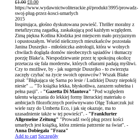
£
1.00
£
0.00
https://www.wydawnictwoliterackie.pl/produkt/3995/prowadz-
swoj-plug-przez-kosci-umarlych
2015
Inspirująca, głośno dyskutowana powieść. Thriller moralny z
metafizyczną zagadką, zaskakującą pod każdym względem.
Zimą piękna Kotlina Kłodzka jest miejscem mało przyjaznym
i opustoszałym. Wsród nielicznych mieszkańców pozostała
Janina Duszejko - miłośniczka astrologii, która w wolnych
chwilach dogląda domów nieobecnych sąsiadów i tłumaczy
poezję Blake'a. Niespodziewanie przez tę spokojną okolicę
przetacza się fala morderstw, których ofiarami padają myśliwi.
Czy to możliwe, by - jak sugeruje Duszejko - to zwierzęta
zaczęły czyhać na życie swoich oprawców? Wszak Blake
pisał: "Błąkająca się Sarna po lesie / Ludzkiej Duszy niepokój
niesie" ... "To książka lekka, błyskotliwa, zarazem subtelna i
pełna pasji". -
"Gazetta Di Mantova"
"Pod względem
talentu włączania do lekkiej formy literackiej materiału o
ambicjach filozoficznych porównywano Olgę Tokarczuk już
wiele razy do Umberta Eco, i jak się okazuje, ma to
uzasadnienie także w tej powieści". -
"Frankfurter
Allgemeine Zeitung"
"Prowadź swój pług przez kości
umarłych jest książką, która zmienia patrzenie na świat". -
Anna Dobiegała "Fraza"
Add to cart
Szczegóły