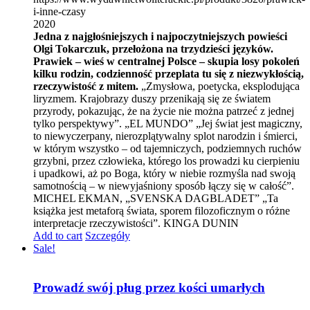
i-inne-czasy
2020
Jedna z najgłośniejszych i najpoczytniejszych powieści
Olgi Tokarczuk, przełożona na trzydzieści języków.
Prawiek – wieś w centralnej Polsce – skupia losy pokoleń
kilku rodzin, codzienność przeplata tu się z niezwykłością,
rzeczywistość z mitem.
„Zmysłowa, poetycka, eksplodująca
liryzmem. Krajobrazy duszy przenikają się ze światem
przyrody, pokazując, że na życie nie można patrzeć z jednej
tylko perspektywy”. „EL MUNDO” „Jej świat jest magiczny,
to niewyczerpany, nierozplątywalny splot narodzin i śmierci,
w którym wszystko – od tajemniczych, podziemnych ruchów
grzybni, przez człowieka, którego los prowadzi ku cierpieniu
i upadkowi, aż po Boga, który w niebie rozmyśla nad swoją
samotnością – w niewyjaśniony sposób łączy się w całość”.
MICHEL EKMAN, „SVENSKA DAGBLADET” „Ta
książka jest metaforą świata, sporem filozoficznym o różne
interpretacje rzeczywistości”. KINGA DUNIN
Add to cart
Szczegóły
Sale!
Prowadź swój pług przez kości umarłych