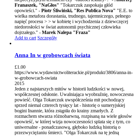
Franaszek, "NaGłos"
"Tokarczuk zaspokaja głód
opowieści." -
Piotr Śliwiński, "Res Publica Nova"
"E.E. to
wielka metafora dorastania, trudnego, tajemniczego, pełnego
napięć procesu > > w kobietę i wychodzenia z dziewczęcej
niedorosłości w świat autonomii psychicznej człowieka
dojrzałego." -
Marek Nalepa "Fraza"
Add to cart
Szczegóły
Anna In w grobowcach świata
£
1.00
https://www.wydawnictwoliterackie.pl/produkt/3806/anna-in-
w-grobowcach-swiata
2015
Jeden z najstarszych mitów w historii ludzkości w nowej,
współczesnej odsłonie. Uwalniająca wyobraźnię, nowoczesna
powieść. Olga Tokarczuk uwspółcześnia mit pochodzący
sprzed niemal czterech tysięcy lat - historię o sumeryjskiej
bogini Inannie, która zstąpiła do krainy zmarłych. Z
rozmachem stwarza różnobarwną, rozpisaną na wiele głosów
opowieść, w której wizja nowoczesności splata się z tym, co
uniwersalne - ponadczasową, głęboko ludzką historią o
przezwyciężaniu śmierci. "Olga Tokarczuk na tę jedną