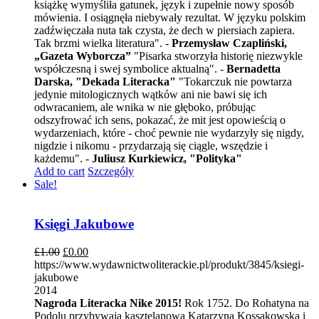
książkę wymyśliła gatunek, język i zupełnie nowy sposób
mówienia. I osiągnęła niebywały rezultat. W języku polskim
zadźwięczała nuta tak czysta, że dech w piersiach zapiera.
Tak brzmi wielka literatura". -
Przemysław Czapliński,
„Gazeta Wyborcza”
"Pisarka stworzyła historię niezwykle
współczesną i swej symbolice aktualną". -
Bernadetta
Darska, "Dekada Literacka"
"Tokarczuk nie powtarza
jedynie mitologicznych wątków ani nie bawi się ich
odwracaniem, ale wnika w nie głęboko, próbując
odszyfrować ich sens, pokazać, że mit jest opowieścią o
wydarzeniach, które - choć pewnie nie wydarzyły się nigdy,
nigdzie i nikomu - przydarzają się ciągle, wszędzie i
każdemu". -
Juliusz Kurkiewicz, "Polityka"
Add to cart
Szczegóły
Sale!
Księgi Jakubowe
£
1.00
£
0.00
https://www.wydawnictwoliterackie.pl/produkt/3845/ksiegi-
jakubowe
2014
Nagroda Literacka Nike 2015!
Rok 1752. Do Rohatyna na
Podolu przybywają kasztelanowa Katarzyna Kossakowska i