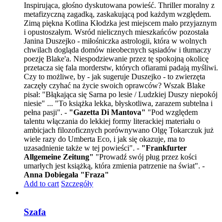
Inspirująca, głośno dyskutowana powieść. Thriller moralny z
metafizyczną zagadką, zaskakującą pod każdym względem.
Zimą piękna Kotlina Kłodzka jest miejscem mało przyjaznym
i opustoszałym. Wsród nielicznych mieszkańców pozostała
Janina Duszejko - miłośniczka astrologii, która w wolnych
chwilach dogląda domów nieobecnych sąsiadów i tłumaczy
poezję Blake'a. Niespodziewanie przez tę spokojną okolicę
przetacza się fala morderstw, których ofiarami padają myśliwi.
Czy to możliwe, by - jak sugeruje Duszejko - to zwierzęta
zaczęły czyhać na życie swoich oprawców? Wszak Blake
pisał: "Błąkająca się Sarna po lesie / Ludzkiej Duszy niepokój
niesie" ... "To książka lekka, błyskotliwa, zarazem subtelna i
pełna pasji". -
"Gazetta Di Mantova"
"Pod względem
talentu włączania do lekkiej formy literackiej materiału o
ambicjach filozoficznych porównywano Olgę Tokarczuk już
wiele razy do Umberta Eco, i jak się okazuje, ma to
uzasadnienie także w tej powieści". -
"Frankfurter
Allgemeine Zeitung"
"Prowadź swój pług przez kości
umarłych jest książką, która zmienia patrzenie na świat". -
Anna Dobiegała "Fraza"
Add to cart
Szczegóły
Szafa