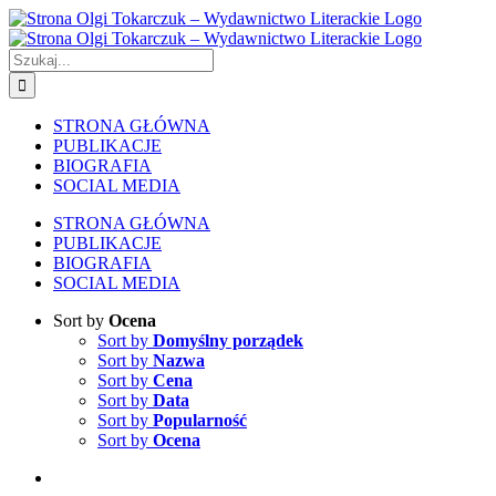
Skip
to
content
Szukaj
STRONA GŁÓWNA
PUBLIKACJE
BIOGRAFIA
SOCIAL MEDIA
STRONA GŁÓWNA
PUBLIKACJE
BIOGRAFIA
SOCIAL MEDIA
Sort by
Ocena
Sort by
Domyślny porządek
Sort by
Nazwa
Sort by
Cena
Sort by
Data
Sort by
Popularność
Sort by
Ocena