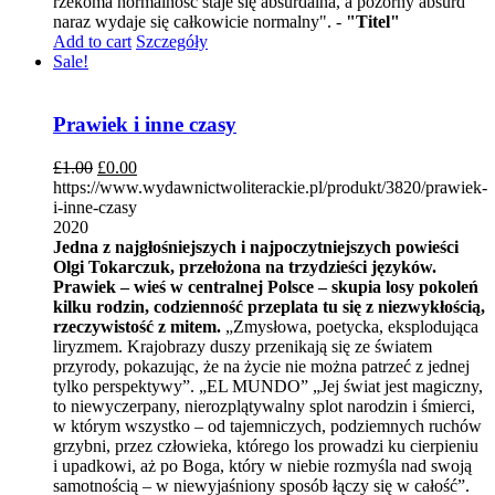
rzekoma normalność staje się absurdalna, a pozorny absurd
naraz wydaje się całkowicie normalny". -
"Titel"
Add to cart
Szczegóły
Sale!
Prawiek i inne czasy
£
1.00
£
0.00
https://www.wydawnictwoliterackie.pl/produkt/3820/prawiek-
i-inne-czasy
2020
Jedna z najgłośniejszych i najpoczytniejszych powieści
Olgi Tokarczuk, przełożona na trzydzieści języków.
Prawiek – wieś w centralnej Polsce – skupia losy pokoleń
kilku rodzin, codzienność przeplata tu się z niezwykłością,
rzeczywistość z mitem.
„Zmysłowa, poetycka, eksplodująca
liryzmem. Krajobrazy duszy przenikają się ze światem
przyrody, pokazując, że na życie nie można patrzeć z jednej
tylko perspektywy”. „EL MUNDO” „Jej świat jest magiczny,
to niewyczerpany, nierozplątywalny splot narodzin i śmierci,
w którym wszystko – od tajemniczych, podziemnych ruchów
grzybni, przez człowieka, którego los prowadzi ku cierpieniu
i upadkowi, aż po Boga, który w niebie rozmyśla nad swoją
samotnością – w niewyjaśniony sposób łączy się w całość”.