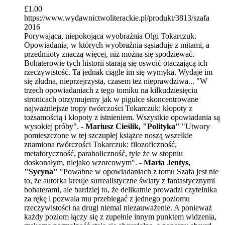
£
1.00
https://www.wydawnictwoliterackie.pl/produkt/3813/szafa
2016
Porywająca, niepokojąca wyobraźnia Olgi Tokarczuk.
Opowiadania, w których wyobraźnia sąsiaduje z mitami, a
przedmioty znaczą więcej, niż można się spodziewać.
Bohaterowie tych historii starają się oswoić otaczającą ich
rzeczywistość. Ta jednak ciągle im się wymyka. Wydaje im
się złudna, nieprzejrzysta, czasem też nieprawdziwa... "W
trzech opowiadaniach z tego tomiku na kilkudziesięciu
stronicach otrzymujemy jak w pigułce skoncentrowane
najważniejsze tropy twórczości Tokarczuk: kłopoty z
tożsamością i kłopoty z istnieniem. Wszystkie opowiadania są
wysokiej próby". -
Mariusz Cieślik, "Polityka"
"Utwory
pomieszczone w tej szczupłej książce noszą wszelkie
znamiona twórczości Tokarczuk: filozoficzność,
metaforyczność, paraboliczność, tyle że w stopniu
doskonałym, niejako wzorcowym". -
Maria Jentys,
"Sycyna"
"Powabne w opowiadaniach z tomu Szafa jest nie
to, że autorka kreuje surrealistyczne światy z fantastycznymi
bohaterami, ale bardziej to, że delikatnie prowadzi czytelnika
za rękę i pozwala mu przebiegać z jednego poziomu
rzeczywistości na drugi niemal niezauważenie. A ponieważ
każdy poziom łączy się z zupełnie innym punktem widzenia,