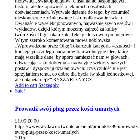
motywacji, światopoglądów. Odsłanianie pasjonujących
historii, ale też opowieść o lekturach i osobistych
doświadczeniach. Wytrwałe dążenie do tego, by rozumieć
nieskończone zróżnicowanie i skomplikowanie świata.
Dwanaście wyselekcjonowanych, najważniejszych esejów i
wykładów, dzięki którym możemy zajrzeć za kulisy
twórczości Olgi Tokarczuk. Teksty kluczowe i premierowe.
W tym szeroko komentowana mowa noblowska.
„Wprowadzona przez Olgę Tokarczuk kategoria «czułości» i
koncepcja «czułego narratora» to rewolucyjne idee, które
mają wszelkie dane, by sporo namieszać nam w głowach,
odwracając – ku dobremu – tradycyjne wektory naszych
postaw i dyspozycji działaniowych: czyż czułość nie jest
sprzyjaniem temu, co dobre dla bycia (w skali jednostkowej,
ale i planetarnej)?” RYSZARD NYCZ
Add to cart
Szczegóły
Sale!
Prowadź swój pług przez kości umarłych
£
1.00
£
0.00
https://www.wydawnictwoliterackie.pl/produkt/3995/prowadz-
swoj-plug-przez-kosci-umarlych
2015