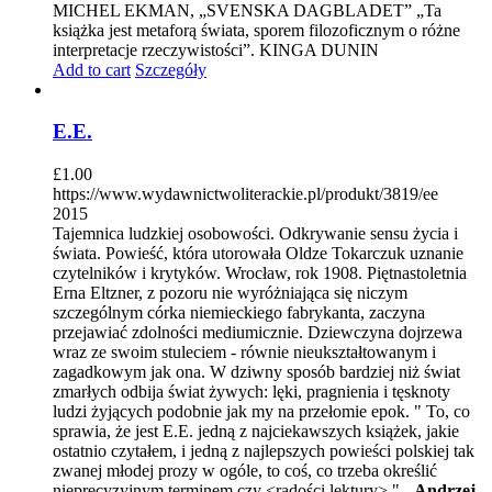
MICHEL EKMAN, „SVENSKA DAGBLADET” „Ta
książka jest metaforą świata, sporem filozoficznym o różne
interpretacje rzeczywistości”. KINGA DUNIN
Add to cart
Szczegóły
E.E.
£
1.00
https://www.wydawnictwoliterackie.pl/produkt/3819/ee
2015
Tajemnica ludzkiej osobowości. Odkrywanie sensu życia i
świata. Powieść, która utorowała Oldze Tokarczuk uznanie
czytelników i krytyków. Wrocław, rok 1908. Piętnastoletnia
Erna Eltzner, z pozoru nie wyróżniająca się niczym
szczególnym córka niemieckiego fabrykanta, zaczyna
przejawiać zdolności mediumicznie. Dziewczyna dojrzewa
wraz ze swoim stuleciem - równie nieukształtowanym i
zagadkowym jak ona. W dziwny sposób bardziej niż świat
zmarłych odbija świat żywych: lęki, pragnienia i tęsknoty
ludzi żyjących podobnie jak my na przełomie epok. " To, co
sprawia, że jest E.E. jedną z najciekawszych książek, jakie
ostatnio czytałem, i jedną z najlepszych powieści polskiej tak
zwanej młodej prozy w ogóle, to coś, co trzeba określić
nieprecyzyjnym terminem czy <radości lektury>." -
Andrzej