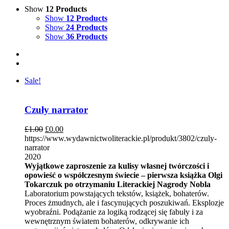
Show
12 Products
Show
12 Products
Show
24 Products
Show
36 Products
Sale!
Czuły narrator
£
1.00
£
0.00
https://www.wydawnictwoliterackie.pl/produkt/3802/czuly-
narrator
2020
Wyjątkowe zaproszenie za kulisy własnej twórczości i
opowieść o współczesnym świecie – pierwsza książka Olgi
Tokarczuk po otrzymaniu Literackiej Nagrody Nobla
Laboratorium powstających tekstów, książek, bohaterów.
Proces żmudnych, ale i fascynujących poszukiwań. Eksplozje
wyobraźni. Podążanie za logiką rodzącej się fabuły i za
wewnętrznym światem bohaterów, odkrywanie ich