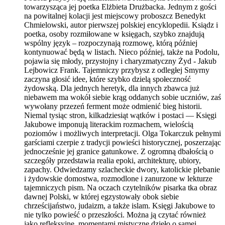
towarzysząca jej poetka Elżbieta Drużbacka. Jednym z gości
na powitalnej kolacji jest miejscowy proboszcz Benedykt
Chmielowski, autor pierwszej polskiej encyklopedii. Ksiądz i
poetka, osoby rozmiłowane w księgach, szybko znajdują
wspólny język – rozpoczynają rozmowę, którą później
kontynuować będą w listach. Nieco później, także na Podolu,
pojawia się młody, przystojny i charyzmatyczny Żyd - Jakub
Lejbowicz Frank. Tajemniczy przybysz z odległej Smyrny
zaczyna głosić idee, które szybko dzielą społeczność
żydowską. Dla jednych heretyk, dla innych zbawca już
niebawem ma wokół siebie krąg oddanych sobie uczniów, zaś
wywołany przezeń ferment może odmienić bieg historii.
Niemal tysiąc stron, kilkadziesiąt wątków i postaci — Księgi
Jakubowe imponują literackim rozmachem, wielością
poziomów i możliwych interpretacji. Olga Tokarczuk pełnymi
garściami czerpie z tradycji powieści historycznej, poszerzając
jednocześnie jej granice gatunkowe. Z ogromną dbałością o
szczegóły przedstawia realia epoki, architekturę, ubiory,
zapachy. Odwiedzamy szlacheckie dwory, katolickie plebanie
i żydowskie domostwa, rozmodlone i zanurzone w lekturze
tajemniczych pism. Na oczach czytelników pisarka tka obraz
dawnej Polski, w której egzystowały obok siebie
chrześcijaństwo, judaizm, a także islam. Księgi Jakubowe to
nie tylko powieść o przeszłości. Można ją czytać również
jako refleksyjne, momentami mistyczne dzieło o samej