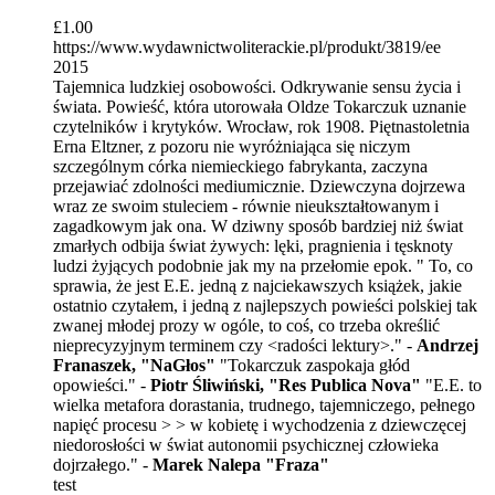
£
1.00
https://www.wydawnictwoliterackie.pl/produkt/3819/ee
2015
Tajemnica ludzkiej osobowości. Odkrywanie sensu życia i
świata. Powieść, która utorowała Oldze Tokarczuk uznanie
czytelników i krytyków. Wrocław, rok 1908. Piętnastoletnia
Erna Eltzner, z pozoru nie wyróżniająca się niczym
szczególnym córka niemieckiego fabrykanta, zaczyna
przejawiać zdolności mediumicznie. Dziewczyna dojrzewa
wraz ze swoim stuleciem - równie nieukształtowanym i
zagadkowym jak ona. W dziwny sposób bardziej niż świat
zmarłych odbija świat żywych: lęki, pragnienia i tęsknoty
ludzi żyjących podobnie jak my na przełomie epok. " To, co
sprawia, że jest E.E. jedną z najciekawszych książek, jakie
ostatnio czytałem, i jedną z najlepszych powieści polskiej tak
zwanej młodej prozy w ogóle, to coś, co trzeba określić
nieprecyzyjnym terminem czy <radości lektury>." -
Andrzej
Franaszek, "NaGłos"
"Tokarczuk zaspokaja głód
opowieści." -
Piotr Śliwiński, "Res Publica Nova"
"E.E. to
wielka metafora dorastania, trudnego, tajemniczego, pełnego
napięć procesu > > w kobietę i wychodzenia z dziewczęcej
niedorosłości w świat autonomii psychicznej człowieka
dojrzałego." -
Marek Nalepa "Fraza"
test