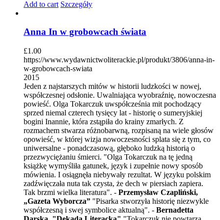
Add to cart
Szczegóły
Anna In w grobowcach świata
£
1.00
https://www.wydawnictwoliterackie.pl/produkt/3806/anna-in-
w-grobowcach-swiata
2015
Jeden z najstarszych mitów w historii ludzkości w nowej,
współczesnej odsłonie. Uwalniająca wyobraźnię, nowoczesna
powieść. Olga Tokarczuk uwspółcześnia mit pochodzący
sprzed niemal czterech tysięcy lat - historię o sumeryjskiej
bogini Inannie, która zstąpiła do krainy zmarłych. Z
rozmachem stwarza różnobarwną, rozpisaną na wiele głosów
opowieść, w której wizja nowoczesności splata się z tym, co
uniwersalne - ponadczasową, głęboko ludzką historią o
przezwyciężaniu śmierci. "Olga Tokarczuk na tę jedną
książkę wymyśliła gatunek, język i zupełnie nowy sposób
mówienia. I osiągnęła niebywały rezultat. W języku polskim
zadźwięczała nuta tak czysta, że dech w piersiach zapiera.
Tak brzmi wielka literatura". -
Przemysław Czapliński,
„Gazeta Wyborcza”
"Pisarka stworzyła historię niezwykle
współczesną i swej symbolice aktualną". -
Bernadetta
Darska, "Dekada Literacka"
"Tokarczuk nie powtarza