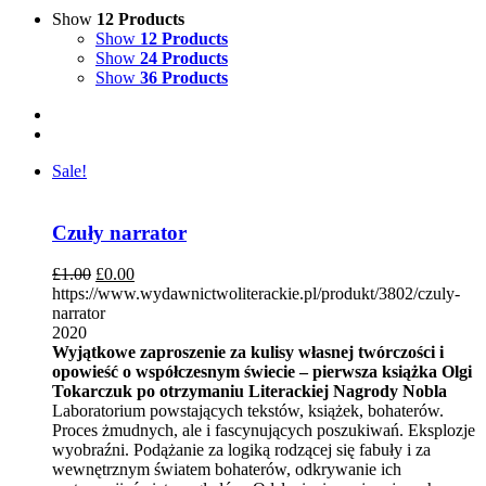
Show
12 Products
Show
12 Products
Show
24 Products
Show
36 Products
Sale!
Czuły narrator
£
1.00
£
0.00
https://www.wydawnictwoliterackie.pl/produkt/3802/czuly-
narrator
2020
Wyjątkowe zaproszenie za kulisy własnej twórczości i
opowieść o współczesnym świecie – pierwsza książka Olgi
Tokarczuk po otrzymaniu Literackiej Nagrody Nobla
Laboratorium powstających tekstów, książek, bohaterów.
Proces żmudnych, ale i fascynujących poszukiwań. Eksplozje
wyobraźni. Podążanie za logiką rodzącej się fabuły i za
wewnętrznym światem bohaterów, odkrywanie ich