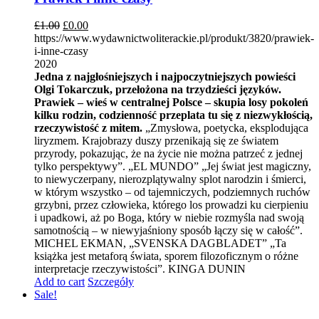
£
1.00
£
0.00
https://www.wydawnictwoliterackie.pl/produkt/3820/prawiek-
i-inne-czasy
2020
Jedna z najgłośniejszych i najpoczytniejszych powieści
Olgi Tokarczuk, przełożona na trzydzieści języków.
Prawiek – wieś w centralnej Polsce – skupia losy pokoleń
kilku rodzin, codzienność przeplata tu się z niezwykłością,
rzeczywistość z mitem.
„Zmysłowa, poetycka, eksplodująca
liryzmem. Krajobrazy duszy przenikają się ze światem
przyrody, pokazując, że na życie nie można patrzeć z jednej
tylko perspektywy”. „EL MUNDO” „Jej świat jest magiczny,
to niewyczerpany, nierozplątywalny splot narodzin i śmierci,
w którym wszystko – od tajemniczych, podziemnych ruchów
grzybni, przez człowieka, którego los prowadzi ku cierpieniu
i upadkowi, aż po Boga, który w niebie rozmyśla nad swoją
samotnością – w niewyjaśniony sposób łączy się w całość”.
MICHEL EKMAN, „SVENSKA DAGBLADET” „Ta
książka jest metaforą świata, sporem filozoficznym o różne
interpretacje rzeczywistości”. KINGA DUNIN
Add to cart
Szczegóły
Sale!