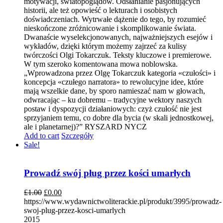
motywacji, światopoglądów. Odsłanianie pasjonujących
historii, ale też opowieść o lekturach i osobistych
doświadczeniach. Wytrwałe dążenie do tego, by rozumieć
nieskończone zróżnicowanie i skomplikowanie świata.
Dwanaście wyselekcjonowanych, najważniejszych esejów i
wykładów, dzięki którym możemy zajrzeć za kulisy
twórczości Olgi Tokarczuk. Teksty kluczowe i premierowe.
W tym szeroko komentowana mowa noblowska.
„Wprowadzona przez Olgę Tokarczuk kategoria «czułości» i
koncepcja «czułego narratora» to rewolucyjne idee, które
mają wszelkie dane, by sporo namieszać nam w głowach,
odwracając – ku dobremu – tradycyjne wektory naszych
postaw i dyspozycji działaniowych: czyż czułość nie jest
sprzyjaniem temu, co dobre dla bycia (w skali jednostkowej,
ale i planetarnej)?” RYSZARD NYCZ
Add to cart
Szczegóły
Sale!
Prowadź swój pług przez kości umarłych
£
1.00
£
0.00
https://www.wydawnictwoliterackie.pl/produkt/3995/prowadz-
swoj-plug-przez-kosci-umarlych
2015