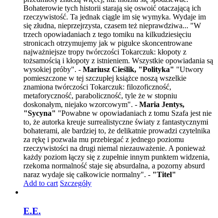
Bohaterowie tych historii starają się oswoić otaczającą ich
rzeczywistość. Ta jednak ciągle im się wymyka. Wydaje im
się złudna, nieprzejrzysta, czasem też nieprawdziwa... "W
trzech opowiadaniach z tego tomiku na kilkudziesięciu
stronicach otrzymujemy jak w pigułce skoncentrowane
najważniejsze tropy twórczości Tokarczuk: kłopoty z
tożsamością i kłopoty z istnieniem. Wszystkie opowiadania są
wysokiej próby". -
Mariusz Cieślik, "Polityka"
"Utwory
pomieszczone w tej szczupłej książce noszą wszelkie
znamiona twórczości Tokarczuk: filozoficzność,
metaforyczność, paraboliczność, tyle że w stopniu
doskonałym, niejako wzorcowym". -
Maria Jentys,
"Sycyna"
"Powabne w opowiadaniach z tomu Szafa jest nie
to, że autorka kreuje surrealistyczne światy z fantastycznymi
bohaterami, ale bardziej to, że delikatnie prowadzi czytelnika
za rękę i pozwala mu przebiegać z jednego poziomu
rzeczywistości na drugi niemal niezauważenie. A ponieważ
każdy poziom łączy się z zupełnie innym punktem widzenia,
rzekoma normalność staje się absurdalna, a pozorny absurd
naraz wydaje się całkowicie normalny". -
"Titel"
Add to cart
Szczegóły
E.E.