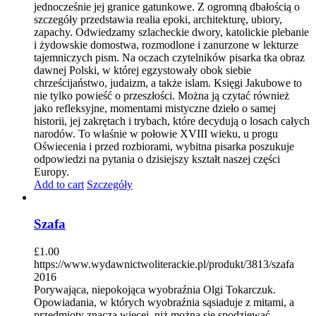
jednocześnie jej granice gatunkowe. Z ogromną dbałością o
szczegóły przedstawia realia epoki, architekturę, ubiory,
zapachy. Odwiedzamy szlacheckie dwory, katolickie plebanie
i żydowskie domostwa, rozmodlone i zanurzone w lekturze
tajemniczych pism. Na oczach czytelników pisarka tka obraz
dawnej Polski, w której egzystowały obok siebie
chrześcijaństwo, judaizm, a także islam. Księgi Jakubowe to
nie tylko powieść o przeszłości. Można ją czytać również
jako refleksyjne, momentami mistyczne dzieło o samej
historii, jej zakrętach i trybach, które decydują o losach całych
narodów. To właśnie w połowie XVIII wieku, u progu
Oświecenia i przed rozbiorami, wybitna pisarka poszukuje
odpowiedzi na pytania o dzisiejszy kształt naszej części
Europy.
Add to cart
Szczegóły
Szafa
£
1.00
https://www.wydawnictwoliterackie.pl/produkt/3813/szafa
2016
Porywająca, niepokojąca wyobraźnia Olgi Tokarczuk.
Opowiadania, w których wyobraźnia sąsiaduje z mitami, a
przedmioty znaczą więcej, niż można się spodziewać.