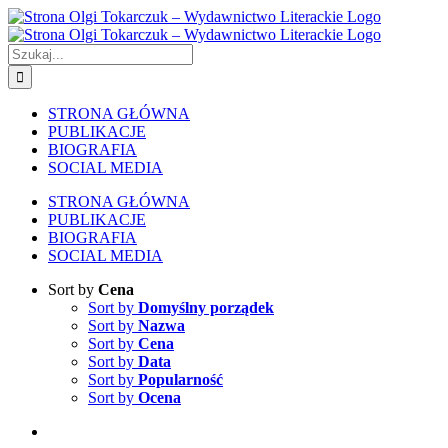
Skip
to
content
Szukaj
STRONA GŁÓWNA
PUBLIKACJE
BIOGRAFIA
SOCIAL MEDIA
STRONA GŁÓWNA
PUBLIKACJE
BIOGRAFIA
SOCIAL MEDIA
Sort by
Cena
Sort by
Domyślny porządek
Sort by
Nazwa
Sort by
Cena
Sort by
Data
Sort by
Popularność
Sort by
Ocena