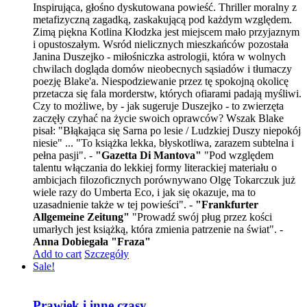
Inspirująca, głośno dyskutowana powieść. Thriller moralny z
metafizyczną zagadką, zaskakującą pod każdym względem.
Zimą piękna Kotlina Kłodzka jest miejscem mało przyjaznym
i opustoszałym. Wsród nielicznych mieszkańców pozostała
Janina Duszejko - miłośniczka astrologii, która w wolnych
chwilach dogląda domów nieobecnych sąsiadów i tłumaczy
poezję Blake'a. Niespodziewanie przez tę spokojną okolicę
przetacza się fala morderstw, których ofiarami padają myśliwi.
Czy to możliwe, by - jak sugeruje Duszejko - to zwierzęta
zaczęły czyhać na życie swoich oprawców? Wszak Blake
pisał: "Błąkająca się Sarna po lesie / Ludzkiej Duszy niepokój
niesie" ... "To książka lekka, błyskotliwa, zarazem subtelna i
pełna pasji". -
"Gazetta Di Mantova"
"Pod względem
talentu włączania do lekkiej formy literackiej materiału o
ambicjach filozoficznych porównywano Olgę Tokarczuk już
wiele razy do Umberta Eco, i jak się okazuje, ma to
uzasadnienie także w tej powieści". -
"Frankfurter
Allgemeine Zeitung"
"Prowadź swój pług przez kości
umarłych jest książką, która zmienia patrzenie na świat". -
Anna Dobiegała "Fraza"
Add to cart
Szczegóły
Sale!
Prawiek i inne czasy