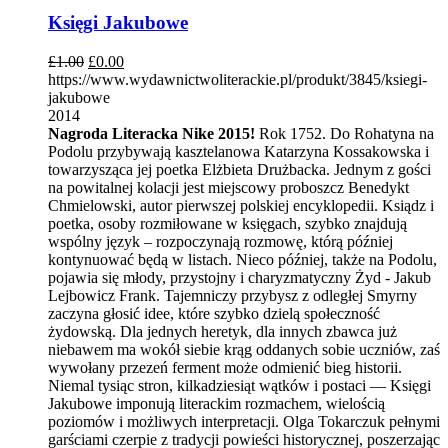
Księgi Jakubowe
£
1.00
£
0.00
https://www.wydawnictwoliterackie.pl/produkt/3845/ksiegi-
jakubowe
2014
Nagroda Literacka Nike 2015!
Rok 1752. Do Rohatyna na
Podolu przybywają kasztelanowa Katarzyna Kossakowska i
towarzysząca jej poetka Elżbieta Drużbacka. Jednym z gości
na powitalnej kolacji jest miejscowy proboszcz Benedykt
Chmielowski, autor pierwszej polskiej encyklopedii. Ksiądz i
poetka, osoby rozmiłowane w księgach, szybko znajdują
wspólny język – rozpoczynają rozmowę, którą później
kontynuować będą w listach. Nieco później, także na Podolu,
pojawia się młody, przystojny i charyzmatyczny Żyd - Jakub
Lejbowicz Frank. Tajemniczy przybysz z odległej Smyrny
zaczyna głosić idee, które szybko dzielą społeczność
żydowską. Dla jednych heretyk, dla innych zbawca już
niebawem ma wokół siebie krąg oddanych sobie uczniów, zaś
wywołany przezeń ferment może odmienić bieg historii.
Niemal tysiąc stron, kilkadziesiąt wątków i postaci — Księgi
Jakubowe imponują literackim rozmachem, wielością
poziomów i możliwych interpretacji. Olga Tokarczuk pełnymi
garściami czerpie z tradycji powieści historycznej, poszerzając