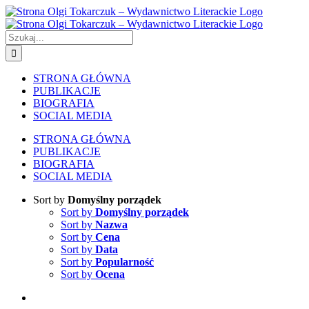
Skip
to
content
Szukaj
STRONA GŁÓWNA
PUBLIKACJE
BIOGRAFIA
SOCIAL MEDIA
STRONA GŁÓWNA
PUBLIKACJE
BIOGRAFIA
SOCIAL MEDIA
Sort by
Domyślny porządek
Sort by
Domyślny porządek
Sort by
Nazwa
Sort by
Cena
Sort by
Data
Sort by
Popularność
Sort by
Ocena