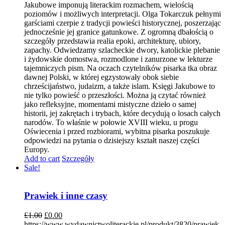
Jakubowe imponują literackim rozmachem, wielością
poziomów i możliwych interpretacji. Olga Tokarczuk pełnymi
garściami czerpie z tradycji powieści historycznej, poszerzając
jednocześnie jej granice gatunkowe. Z ogromną dbałością o
szczegóły przedstawia realia epoki, architekturę, ubiory,
zapachy. Odwiedzamy szlacheckie dwory, katolickie plebanie
i żydowskie domostwa, rozmodlone i zanurzone w lekturze
tajemniczych pism. Na oczach czytelników pisarka tka obraz
dawnej Polski, w której egzystowały obok siebie
chrześcijaństwo, judaizm, a także islam. Księgi Jakubowe to
nie tylko powieść o przeszłości. Można ją czytać również
jako refleksyjne, momentami mistyczne dzieło o samej
historii, jej zakrętach i trybach, które decydują o losach całych
narodów. To właśnie w połowie XVIII wieku, u progu
Oświecenia i przed rozbiorami, wybitna pisarka poszukuje
odpowiedzi na pytania o dzisiejszy kształt naszej części
Europy.
Add to cart
Szczegóły
Sale!
Prawiek i inne czasy
£
1.00
£
0.00
https://www.wydawnictwoliterackie.pl/produkt/3820/prawiek-