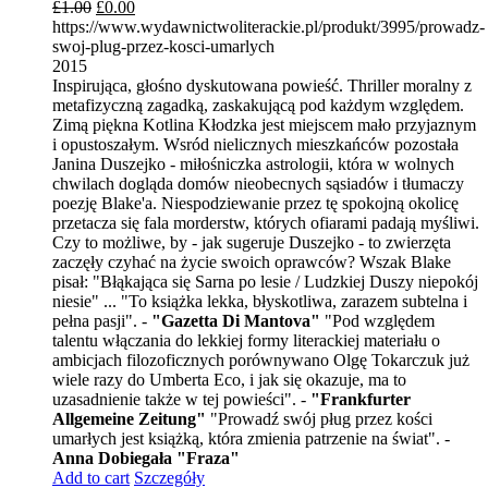
£
1.00
£
0.00
https://www.wydawnictwoliterackie.pl/produkt/3995/prowadz-
swoj-plug-przez-kosci-umarlych
2015
Inspirująca, głośno dyskutowana powieść. Thriller moralny z
metafizyczną zagadką, zaskakującą pod każdym względem.
Zimą piękna Kotlina Kłodzka jest miejscem mało przyjaznym
i opustoszałym. Wsród nielicznych mieszkańców pozostała
Janina Duszejko - miłośniczka astrologii, która w wolnych
chwilach dogląda domów nieobecnych sąsiadów i tłumaczy
poezję Blake'a. Niespodziewanie przez tę spokojną okolicę
przetacza się fala morderstw, których ofiarami padają myśliwi.
Czy to możliwe, by - jak sugeruje Duszejko - to zwierzęta
zaczęły czyhać na życie swoich oprawców? Wszak Blake
pisał: "Błąkająca się Sarna po lesie / Ludzkiej Duszy niepokój
niesie" ... "To książka lekka, błyskotliwa, zarazem subtelna i
pełna pasji". -
"Gazetta Di Mantova"
"Pod względem
talentu włączania do lekkiej formy literackiej materiału o
ambicjach filozoficznych porównywano Olgę Tokarczuk już
wiele razy do Umberta Eco, i jak się okazuje, ma to
uzasadnienie także w tej powieści". -
"Frankfurter
Allgemeine Zeitung"
"Prowadź swój pług przez kości
umarłych jest książką, która zmienia patrzenie na świat". -
Anna Dobiegała "Fraza"
Add to cart
Szczegóły