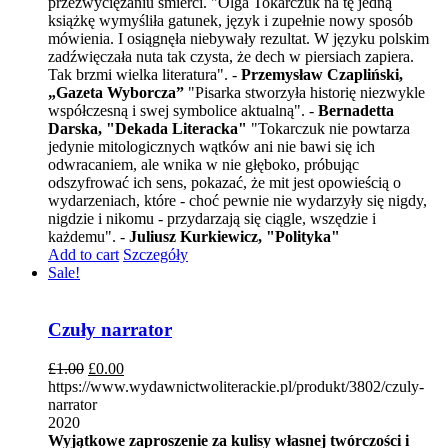
przezwyciężaniu śmierci. "Olga Tokarczuk na tę jedną
książkę wymyśliła gatunek, język i zupełnie nowy sposób
mówienia. I osiągnęła niebywały rezultat. W języku polskim
zadźwięczała nuta tak czysta, że dech w piersiach zapiera.
Tak brzmi wielka literatura". -
Przemysław Czapliński,
„Gazeta Wyborcza”
"Pisarka stworzyła historię niezwykle
współczesną i swej symbolice aktualną". -
Bernadetta
Darska, "Dekada Literacka"
"Tokarczuk nie powtarza
jedynie mitologicznych wątków ani nie bawi się ich
odwracaniem, ale wnika w nie głęboko, próbując
odszyfrować ich sens, pokazać, że mit jest opowieścią o
wydarzeniach, które - choć pewnie nie wydarzyły się nigdy,
nigdzie i nikomu - przydarzają się ciągle, wszędzie i
każdemu". -
Juliusz Kurkiewicz, "Polityka"
Add to cart
Szczegóły
Sale!
Czuły narrator
£
1.00
£
0.00
https://www.wydawnictwoliterackie.pl/produkt/3802/czuly-
narrator
2020
Wyjątkowe zaproszenie za kulisy własnej twórczości i