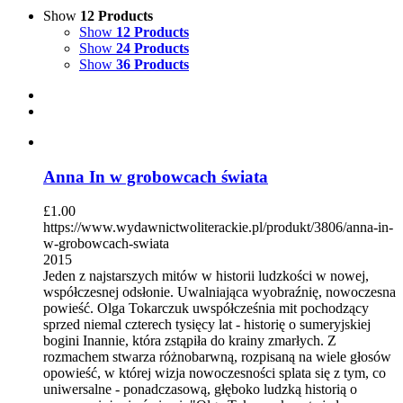
Show
12 Products
Show
12 Products
Show
24 Products
Show
36 Products
Anna In w grobowcach świata
£
1.00
https://www.wydawnictwoliterackie.pl/produkt/3806/anna-in-
w-grobowcach-swiata
2015
Jeden z najstarszych mitów w historii ludzkości w nowej,
współczesnej odsłonie. Uwalniająca wyobraźnię, nowoczesna
powieść. Olga Tokarczuk uwspółcześnia mit pochodzący
sprzed niemal czterech tysięcy lat - historię o sumeryjskiej
bogini Inannie, która zstąpiła do krainy zmarłych. Z
rozmachem stwarza różnobarwną, rozpisaną na wiele głosów
opowieść, w której wizja nowoczesności splata się z tym, co
uniwersalne - ponadczasową, głęboko ludzką historią o