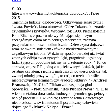
£
1.00
https://www.wydawnictwoliterackie.pl/produkt/3819/ee
2015
Tajemnica ludzkiej osobowości. Odkrywanie sensu życia i
świata. Powieść, która utorowała Oldze Tokarczuk uznanie
czytelników i krytyków. Wrocław, rok 1908. Piętnastoletnia
Erna Eltzner, z pozoru nie wyróżniająca się niczym
szczególnym córka niemieckiego fabrykanta, zaczyna
przejawiać zdolności mediumicznie. Dziewczyna dojrzewa
wraz ze swoim stuleciem - równie nieukształtowanym i
zagadkowym jak ona. W dziwny sposób bardziej niż świat
zmarłych odbija świat żywych: lęki, pragnienia i tęsknoty
ludzi żyjących podobnie jak my na przełomie epok. " To, co
sprawia, że jest E.E. jedną z najciekawszych książek, jakie
ostatnio czytałem, i jedną z najlepszych powieści polskiej tak
zwanej młodej prozy w ogóle, to coś, co trzeba określić
nieprecyzyjnym terminem czy <radości lektury>." -
Andrzej
Franaszek, "NaGłos"
"Tokarczuk zaspokaja głód
opowieści." -
Piotr Śliwiński, "Res Publica Nova"
"E.E. to
wielka metafora dorastania, trudnego, tajemniczego, pełnego
napięć procesu > > w kobietę i wychodzenia z dziewczęcej
niedorosłości w świat autonomii psychicznej człowieka
dojrzałego." -
Marek Nalepa "Fraza"