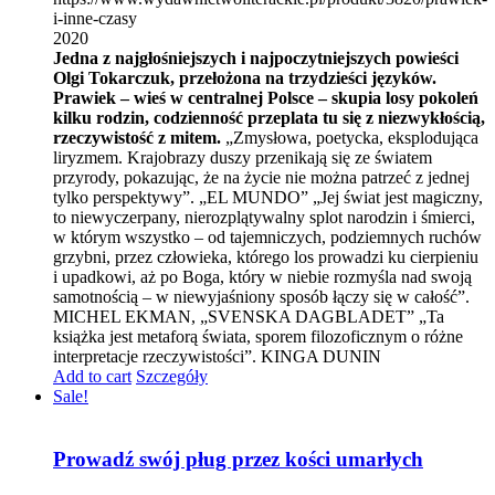
i-inne-czasy
2020
Jedna z najgłośniejszych i najpoczytniejszych powieści
Olgi Tokarczuk, przełożona na trzydzieści języków.
Prawiek – wieś w centralnej Polsce – skupia losy pokoleń
kilku rodzin, codzienność przeplata tu się z niezwykłością,
rzeczywistość z mitem.
„Zmysłowa, poetycka, eksplodująca
liryzmem. Krajobrazy duszy przenikają się ze światem
przyrody, pokazując, że na życie nie można patrzeć z jednej
tylko perspektywy”. „EL MUNDO” „Jej świat jest magiczny,
to niewyczerpany, nierozplątywalny splot narodzin i śmierci,
w którym wszystko – od tajemniczych, podziemnych ruchów
grzybni, przez człowieka, którego los prowadzi ku cierpieniu
i upadkowi, aż po Boga, który w niebie rozmyśla nad swoją
samotnością – w niewyjaśniony sposób łączy się w całość”.
MICHEL EKMAN, „SVENSKA DAGBLADET” „Ta
książka jest metaforą świata, sporem filozoficznym o różne
interpretacje rzeczywistości”. KINGA DUNIN
Add to cart
Szczegóły
Sale!
Prowadź swój pług przez kości umarłych