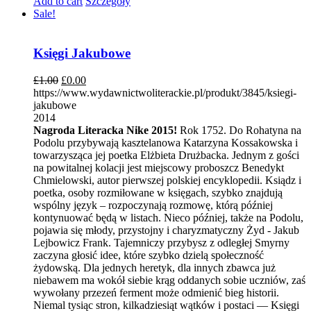
Add to cart
Szczegóły
Sale!
Księgi Jakubowe
£
1.00
£
0.00
https://www.wydawnictwoliterackie.pl/produkt/3845/ksiegi-
jakubowe
2014
Nagroda Literacka Nike 2015!
Rok 1752. Do Rohatyna na
Podolu przybywają kasztelanowa Katarzyna Kossakowska i
towarzysząca jej poetka Elżbieta Drużbacka. Jednym z gości
na powitalnej kolacji jest miejscowy proboszcz Benedykt
Chmielowski, autor pierwszej polskiej encyklopedii. Ksiądz i
poetka, osoby rozmiłowane w księgach, szybko znajdują
wspólny język – rozpoczynają rozmowę, którą później
kontynuować będą w listach. Nieco później, także na Podolu,
pojawia się młody, przystojny i charyzmatyczny Żyd - Jakub
Lejbowicz Frank. Tajemniczy przybysz z odległej Smyrny
zaczyna głosić idee, które szybko dzielą społeczność
żydowską. Dla jednych heretyk, dla innych zbawca już
niebawem ma wokół siebie krąg oddanych sobie uczniów, zaś
wywołany przezeń ferment może odmienić bieg historii.
Niemal tysiąc stron, kilkadziesiąt wątków i postaci — Księgi