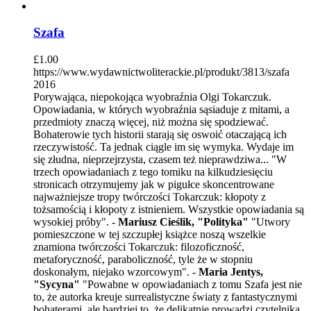
Szafa
£
1.00
https://www.wydawnictwoliterackie.pl/produkt/3813/szafa
2016
Porywająca, niepokojąca wyobraźnia Olgi Tokarczuk.
Opowiadania, w których wyobraźnia sąsiaduje z mitami, a
przedmioty znaczą więcej, niż można się spodziewać.
Bohaterowie tych historii starają się oswoić otaczającą ich
rzeczywistość. Ta jednak ciągle im się wymyka. Wydaje im
się złudna, nieprzejrzysta, czasem też nieprawdziwa... "W
trzech opowiadaniach z tego tomiku na kilkudziesięciu
stronicach otrzymujemy jak w pigułce skoncentrowane
najważniejsze tropy twórczości Tokarczuk: kłopoty z
tożsamością i kłopoty z istnieniem. Wszystkie opowiadania są
wysokiej próby". -
Mariusz Cieślik, "Polityka"
"Utwory
pomieszczone w tej szczupłej książce noszą wszelkie
znamiona twórczości Tokarczuk: filozoficzność,
metaforyczność, paraboliczność, tyle że w stopniu
doskonałym, niejako wzorcowym". -
Maria Jentys,
"Sycyna"
"Powabne w opowiadaniach z tomu Szafa jest nie
to, że autorka kreuje surrealistyczne światy z fantastycznymi
bohaterami, ale bardziej to, że delikatnie prowadzi czytelnika