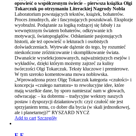
opowieść o współczesnym świecie – pierwsza książka Olgi
Tokarczuk po otrzymaniu Literackiej Nagrody Nobla
Laboratorium powstających tekstów, książek, bohaterów.
Proces żmudnych, ale i fascynujących poszukiwań. Eksplozje
wyobraźni. Podążanie za logiką rodzącej się fabuły i za
wewnętrznym światem bohaterów, odkrywanie ich
motywacji, światopoglądów. Odsłanianie pasjonujących
historii, ale też opowieść o lekturach i osobistych
doświadczeniach. Wytrwałe dążenie do tego, by rozumieć
nieskończone zróżnicowanie i skomplikowanie świata.
Dwanaście wyselekcjonowanych, najważniejszych esejów i
wykładów, dzięki którym możemy zajrzeć za kulisy
twórczości Olgi Tokarczuk. Teksty kluczowe i premierowe.
W tym szeroko komentowana mowa noblowska.
„Wprowadzona przez Olgę Tokarczuk kategoria «czułości» i
koncepcja «czułego narratora» to rewolucyjne idee, które
mają wszelkie dane, by sporo namieszać nam w głowach,
odwracając – ku dobremu – tradycyjne wektory naszych
postaw i dyspozycji działaniowych: czyż czułość nie jest
sprzyjaniem temu, co dobre dla bycia (w skali jednostkowej,
ale i planetarnej)?” RYSZARD NYCZ
Add to cart
Szczegóły
E.E.