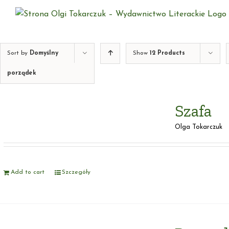
Skip
to
content
Sort by
Domyślny
Show
12 Products
porządek
Szafa
Olga Tokarczuk
Add to cart
Szczegóły