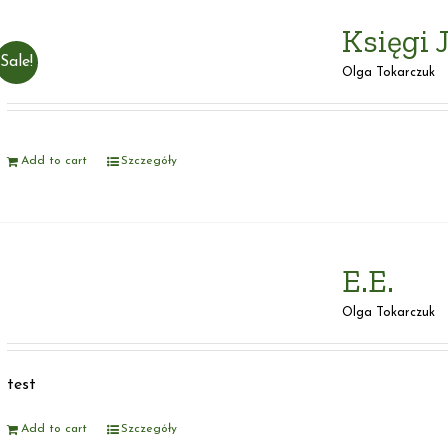
Księgi
Sale!
Olga Tokarczuk
Add to cart
Szczegóły
E.E.
Olga Tokarczuk
test
Add to cart
Szczegóły