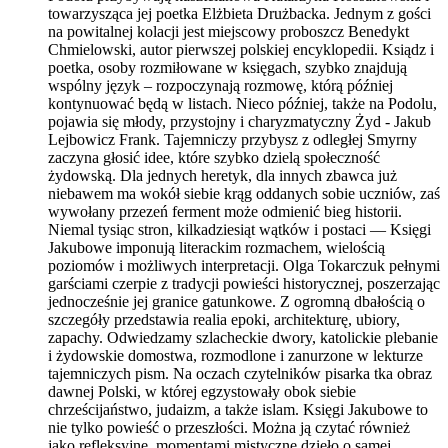
towarzysząca jej poetka Elżbieta Drużbacka. Jednym z gości
na powitalnej kolacji jest miejscowy proboszcz Benedykt
Chmielowski, autor pierwszej polskiej encyklopedii. Ksiądz i
poetka, osoby rozmiłowane w księgach, szybko znajdują
wspólny język – rozpoczynają rozmowę, którą później
kontynuować będą w listach. Nieco później, także na Podolu,
pojawia się młody, przystojny i charyzmatyczny Żyd - Jakub
Lejbowicz Frank. Tajemniczy przybysz z odległej Smyrny
zaczyna głosić idee, które szybko dzielą społeczność
żydowską. Dla jednych heretyk, dla innych zbawca już
niebawem ma wokół siebie krąg oddanych sobie uczniów, zaś
wywołany przezeń ferment może odmienić bieg historii.
Niemal tysiąc stron, kilkadziesiąt wątków i postaci — Księgi
Jakubowe imponują literackim rozmachem, wielością
poziomów i możliwych interpretacji. Olga Tokarczuk pełnymi
garściami czerpie z tradycji powieści historycznej, poszerzając
jednocześnie jej granice gatunkowe. Z ogromną dbałością o
szczegóły przedstawia realia epoki, architekturę, ubiory,
zapachy. Odwiedzamy szlacheckie dwory, katolickie plebanie
i żydowskie domostwa, rozmodlone i zanurzone w lekturze
tajemniczych pism. Na oczach czytelników pisarka tka obraz
dawnej Polski, w której egzystowały obok siebie
chrześcijaństwo, judaizm, a także islam. Księgi Jakubowe to
nie tylko powieść o przeszłości. Można ją czytać również
jako refleksyjne, momentami mistyczne dzieło o samej