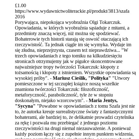
£
1.00
https://www.wydawnictwoliterackie.pl/produkt/3813/szafa
2016
Porywająca, niepokojąca wyobraźnia Olgi Tokarczuk.
Opowiadania, w których wyobraźnia sąsiaduje z mitami, a
przedmioty znaczą więcej, niż można się spodziewać.
Bohaterowie tych historii starają się oswoić otaczającą ich
rzeczywistość. Ta jednak ciągle im się wymyka. Wydaje im
się złudna, nieprzejrzysta, czasem też nieprawdziwa... "W
trzech opowiadaniach z tego tomiku na kilkudziesięciu
stronicach otrzymujemy jak w pigułce skoncentrowane
najważniejsze tropy twórczości Tokarczuk: kłopoty z
tożsamością i kłopoty z istnieniem. Wszystkie opowiadania są
wysokiej próby". -
Mariusz Cieślik, "Polityka"
"Utwory
pomieszczone w tej szczupłej książce noszą wszelkie
znamiona twórczości Tokarczuk: filozoficzność,
metaforyczność, paraboliczność, tyle że w stopniu
doskonałym, niejako wzorcowym". -
Maria Jentys,
"Sycyna"
"Powabne w opowiadaniach z tomu Szafa jest nie
to, że autorka kreuje surrealistyczne światy z fantastycznymi
bohaterami, ale bardziej to, że delikatnie prowadzi czytelnika
za rękę i pozwala mu przebiegać z jednego poziomu
rzeczywistości na drugi niemal niezauważenie. A ponieważ
każdy poziom łączy się z zupełnie innym punktem widzenia,