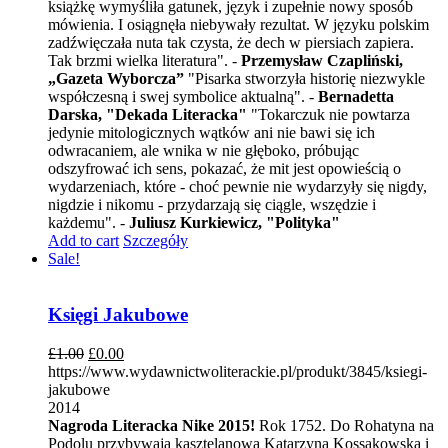
książkę wymyśliła gatunek, język i zupełnie nowy sposób
mówienia. I osiągnęła niebywały rezultat. W języku polskim
zadźwięczała nuta tak czysta, że dech w piersiach zapiera.
Tak brzmi wielka literatura". -
Przemysław Czapliński,
„Gazeta Wyborcza”
"Pisarka stworzyła historię niezwykle
współczesną i swej symbolice aktualną". -
Bernadetta
Darska, "Dekada Literacka"
"Tokarczuk nie powtarza
jedynie mitologicznych wątków ani nie bawi się ich
odwracaniem, ale wnika w nie głęboko, próbując
odszyfrować ich sens, pokazać, że mit jest opowieścią o
wydarzeniach, które - choć pewnie nie wydarzyły się nigdy,
nigdzie i nikomu - przydarzają się ciągle, wszędzie i
każdemu". -
Juliusz Kurkiewicz, "Polityka"
Add to cart
Szczegóły
Sale!
Księgi Jakubowe
£
1.00
£
0.00
https://www.wydawnictwoliterackie.pl/produkt/3845/ksiegi-
jakubowe
2014
Nagroda Literacka Nike 2015!
Rok 1752. Do Rohatyna na
Podolu przybywają kasztelanowa Katarzyna Kossakowska i