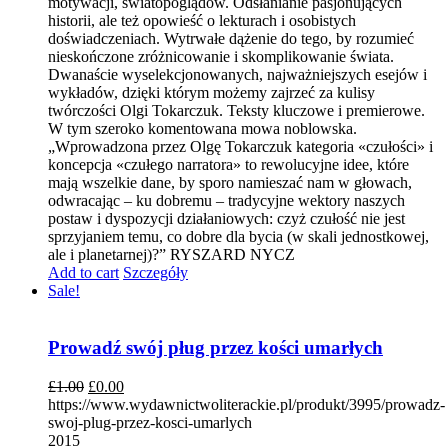
motywacji, światopoglądów. Odsłanianie pasjonujących
historii, ale też opowieść o lekturach i osobistych
doświadczeniach. Wytrwałe dążenie do tego, by rozumieć
nieskończone zróżnicowanie i skomplikowanie świata.
Dwanaście wyselekcjonowanych, najważniejszych esejów i
wykładów, dzięki którym możemy zajrzeć za kulisy
twórczości Olgi Tokarczuk. Teksty kluczowe i premierowe.
W tym szeroko komentowana mowa noblowska.
„Wprowadzona przez Olgę Tokarczuk kategoria «czułości» i
koncepcja «czułego narratora» to rewolucyjne idee, które
mają wszelkie dane, by sporo namieszać nam w głowach,
odwracając – ku dobremu – tradycyjne wektory naszych
postaw i dyspozycji działaniowych: czyż czułość nie jest
sprzyjaniem temu, co dobre dla bycia (w skali jednostkowej,
ale i planetarnej)?” RYSZARD NYCZ
Add to cart
Szczegóły
Sale!
Prowadź swój pług przez kości umarłych
£
1.00
£
0.00
https://www.wydawnictwoliterackie.pl/produkt/3995/prowadz-
swoj-plug-przez-kosci-umarlych
2015