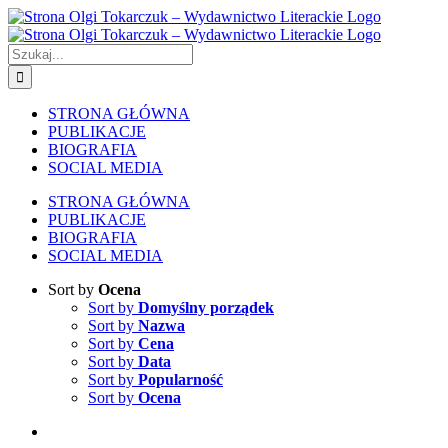
Skip
to
content
Szukaj
STRONA GŁÓWNA
PUBLIKACJE
BIOGRAFIA
SOCIAL MEDIA
STRONA GŁÓWNA
PUBLIKACJE
BIOGRAFIA
SOCIAL MEDIA
Sort by
Ocena
Sort by
Domyślny porządek
Sort by
Nazwa
Sort by
Cena
Sort by
Data
Sort by
Popularność
Sort by
Ocena