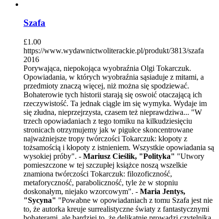
Szafa
£
1.00
https://www.wydawnictwoliterackie.pl/produkt/3813/szafa
2016
Porywająca, niepokojąca wyobraźnia Olgi Tokarczuk.
Opowiadania, w których wyobraźnia sąsiaduje z mitami, a
przedmioty znaczą więcej, niż można się spodziewać.
Bohaterowie tych historii starają się oswoić otaczającą ich
rzeczywistość. Ta jednak ciągle im się wymyka. Wydaje im
się złudna, nieprzejrzysta, czasem też nieprawdziwa... "W
trzech opowiadaniach z tego tomiku na kilkudziesięciu
stronicach otrzymujemy jak w pigułce skoncentrowane
najważniejsze tropy twórczości Tokarczuk: kłopoty z
tożsamością i kłopoty z istnieniem. Wszystkie opowiadania są
wysokiej próby". -
Mariusz Cieślik, "Polityka"
"Utwory
pomieszczone w tej szczupłej książce noszą wszelkie
znamiona twórczości Tokarczuk: filozoficzność,
metaforyczność, paraboliczność, tyle że w stopniu
doskonałym, niejako wzorcowym". -
Maria Jentys,
"Sycyna"
"Powabne w opowiadaniach z tomu Szafa jest nie
to, że autorka kreuje surrealistyczne światy z fantastycznymi
bohaterami, ale bardziej to, że delikatnie prowadzi czytelnika