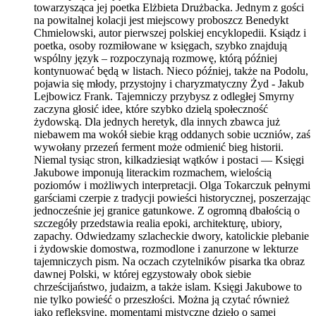
towarzysząca jej poetka Elżbieta Drużbacka. Jednym z gości
na powitalnej kolacji jest miejscowy proboszcz Benedykt
Chmielowski, autor pierwszej polskiej encyklopedii. Ksiądz i
poetka, osoby rozmiłowane w księgach, szybko znajdują
wspólny język – rozpoczynają rozmowę, którą później
kontynuować będą w listach. Nieco później, także na Podolu,
pojawia się młody, przystojny i charyzmatyczny Żyd - Jakub
Lejbowicz Frank. Tajemniczy przybysz z odległej Smyrny
zaczyna głosić idee, które szybko dzielą społeczność
żydowską. Dla jednych heretyk, dla innych zbawca już
niebawem ma wokół siebie krąg oddanych sobie uczniów, zaś
wywołany przezeń ferment może odmienić bieg historii.
Niemal tysiąc stron, kilkadziesiąt wątków i postaci — Księgi
Jakubowe imponują literackim rozmachem, wielością
poziomów i możliwych interpretacji. Olga Tokarczuk pełnymi
garściami czerpie z tradycji powieści historycznej, poszerzając
jednocześnie jej granice gatunkowe. Z ogromną dbałością o
szczegóły przedstawia realia epoki, architekturę, ubiory,
zapachy. Odwiedzamy szlacheckie dwory, katolickie plebanie
i żydowskie domostwa, rozmodlone i zanurzone w lekturze
tajemniczych pism. Na oczach czytelników pisarka tka obraz
dawnej Polski, w której egzystowały obok siebie
chrześcijaństwo, judaizm, a także islam. Księgi Jakubowe to
nie tylko powieść o przeszłości. Można ją czytać również
jako refleksyjne, momentami mistyczne dzieło o samej