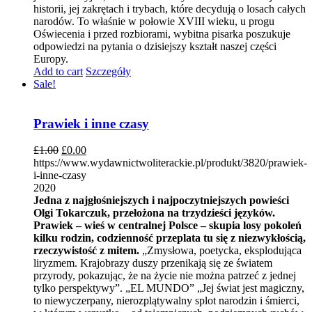
historii, jej zakrętach i trybach, które decydują o losach całych
narodów. To właśnie w połowie XVIII wieku, u progu
Oświecenia i przed rozbiorami, wybitna pisarka poszukuje
odpowiedzi na pytania o dzisiejszy kształt naszej części
Europy.
Add to cart
Szczegóły
Sale!
Prawiek i inne czasy
£
1.00
£
0.00
https://www.wydawnictwoliterackie.pl/produkt/3820/prawiek-
i-inne-czasy
2020
Jedna z najgłośniejszych i najpoczytniejszych powieści
Olgi Tokarczuk, przełożona na trzydzieści języków.
Prawiek – wieś w centralnej Polsce – skupia losy pokoleń
kilku rodzin, codzienność przeplata tu się z niezwykłością,
rzeczywistość z mitem.
„Zmysłowa, poetycka, eksplodująca
liryzmem. Krajobrazy duszy przenikają się ze światem
przyrody, pokazując, że na życie nie można patrzeć z jednej
tylko perspektywy”. „EL MUNDO” „Jej świat jest magiczny,
to niewyczerpany, nierozplątywalny splot narodzin i śmierci,