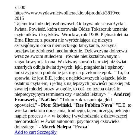
£
1.00
https://www.wydawnictwoliterackie.pl/produkt/3819/ee
2015
Tajemnica ludzkiej osobowości. Odkrywanie sensu życia i
świata. Powieść, która utorowała Oldze Tokarczuk uznanie
czytelników i krytyków. Wrocław, rok 1908. Piętnastoletnia
Erna Eltzner, z pozoru nie wyróżniająca się niczym
szczególnym córka niemieckiego fabrykanta, zaczyna
przejawiać zdolności mediumicznie. Dziewczyna dojrzewa
wraz ze swoim stuleciem - równie nieukształtowanym i
zagadkowym jak ona. W dziwny sposób bardziej niż świat
zmarłych odbija świat żywych: lęki, pragnienia i tęsknoty
ludzi żyjących podobnie jak my na przełomie epok. " To, co
sprawia, że jest E.E. jedną z najciekawszych książek, jakie
ostatnio czytałem, i jedną z najlepszych powieści polskiej tak
zwanej młodej prozy w ogóle, to coś, co trzeba określić
nieprecyzyjnym terminem czy <radości lektury>." -
Andrzej
Franaszek, "NaGłos"
"Tokarczuk zaspokaja głód
opowieści." -
Piotr Śliwiński, "Res Publica Nova"
"E.E. to
wielka metafora dorastania, trudnego, tajemniczego, pełnego
napięć procesu > > w kobietę i wychodzenia z dziewczęcej
niedorosłości w świat autonomii psychicznej człowieka
dojrzałego." -
Marek Nalepa "Fraza"
Add to cart
Szczegóły