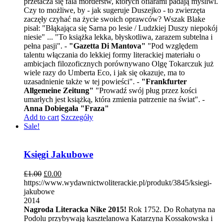
przetacza się fala morderstw, których ofiarami padają myśliwi.
Czy to możliwe, by - jak sugeruje Duszejko - to zwierzęta
zaczęły czyhać na życie swoich oprawców? Wszak Blake
pisał: "Błąkająca się Sarna po lesie / Ludzkiej Duszy niepokój
niesie" ... "To książka lekka, błyskotliwa, zarazem subtelna i
pełna pasji". -
"Gazetta Di Mantova"
"Pod względem
talentu włączania do lekkiej formy literackiej materiału o
ambicjach filozoficznych porównywano Olgę Tokarczuk już
wiele razy do Umberta Eco, i jak się okazuje, ma to
uzasadnienie także w tej powieści". -
"Frankfurter
Allgemeine Zeitung"
"Prowadź swój pług przez kości
umarłych jest książką, która zmienia patrzenie na świat". -
Anna Dobiegała "Fraza"
Add to cart
Szczegóły
Sale!
Księgi Jakubowe
£
1.00
£
0.00
https://www.wydawnictwoliterackie.pl/produkt/3845/ksiegi-
jakubowe
2014
Nagroda Literacka Nike 2015!
Rok 1752. Do Rohatyna na
Podolu przybywają kasztelanowa Katarzyna Kossakowska i