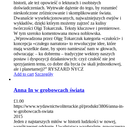
historii, ale też opowieść o lekturach i osobistych
doświadczeniach. Wytrwałe dążenie do tego, by rozumieć
nieskończone zróżnicowanie i skomplikowanie świata.
Dwanaście wyselekcjonowanych, najważniejszych esejów i
wykładów, dzięki którym możemy zajrzeć za kulisy
twórczości Olgi Tokarczuk. Teksty kluczowe i premierowe.
W tym szeroko komentowana mowa noblowska.
„Wprowadzona przez Olgę Tokarczuk kategoria «czułości» i
koncepcja «czułego narratora» to rewolucyjne idee, które
mają wszelkie dane, by sporo namieszać nam w głowach,
odwracając – ku dobremu – tradycyjne wektory naszych
postaw i dyspozycji działaniowych: czyż czułość nie jest
sprzyjaniem temu, co dobre dla bycia (w skali jednostkowej,
ale i planetarnej)?” RYSZARD NYCZ
Add to cart
Szczegóły
Anna In w grobowcach świata
£
1.00
https://www.wydawnictwoliterackie.pl/produkt/3806/anna-in-
w-grobowcach-swiata
2015
Jeden z najstarszych mitów w historii ludzkości w nowej,
współczesnej odsłonie. Uwalniająca wyobraźnię, nowoczesna