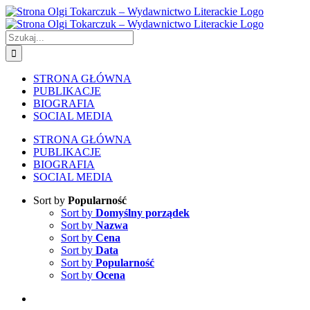
Skip
to
content
Szukaj
STRONA GŁÓWNA
PUBLIKACJE
BIOGRAFIA
SOCIAL MEDIA
STRONA GŁÓWNA
PUBLIKACJE
BIOGRAFIA
SOCIAL MEDIA
Sort by
Popularność
Sort by
Domyślny porządek
Sort by
Nazwa
Sort by
Cena
Sort by
Data
Sort by
Popularność
Sort by
Ocena