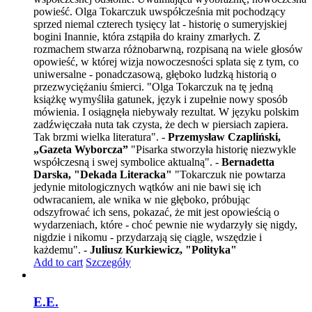
powieść. Olga Tokarczuk uwspółcześnia mit pochodzący
sprzed niemal czterech tysięcy lat - historię o sumeryjskiej
bogini Inannie, która zstąpiła do krainy zmarłych. Z
rozmachem stwarza różnobarwną, rozpisaną na wiele głosów
opowieść, w której wizja nowoczesności splata się z tym, co
uniwersalne - ponadczasową, głęboko ludzką historią o
przezwyciężaniu śmierci. "Olga Tokarczuk na tę jedną
książkę wymyśliła gatunek, język i zupełnie nowy sposób
mówienia. I osiągnęła niebywały rezultat. W języku polskim
zadźwięczała nuta tak czysta, że dech w piersiach zapiera.
Tak brzmi wielka literatura". -
Przemysław Czapliński,
„Gazeta Wyborcza”
"Pisarka stworzyła historię niezwykle
współczesną i swej symbolice aktualną". -
Bernadetta
Darska, "Dekada Literacka"
"Tokarczuk nie powtarza
jedynie mitologicznych wątków ani nie bawi się ich
odwracaniem, ale wnika w nie głęboko, próbując
odszyfrować ich sens, pokazać, że mit jest opowieścią o
wydarzeniach, które - choć pewnie nie wydarzyły się nigdy,
nigdzie i nikomu - przydarzają się ciągle, wszędzie i
każdemu". -
Juliusz Kurkiewicz, "Polityka"
Add to cart
Szczegóły
E.E.