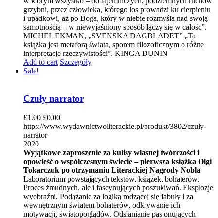
w którym wszystko – od tajemniczych, podziemnych ruchów
grzybni, przez człowieka, którego los prowadzi ku cierpieniu
i upadkowi, aż po Boga, który w niebie rozmyśla nad swoją
samotnością – w niewyjaśniony sposób łączy się w całość”.
MICHEL EKMAN, „SVENSKA DAGBLADET” „Ta
książka jest metaforą świata, sporem filozoficznym o różne
interpretacje rzeczywistości”. KINGA DUNIN
Add to cart
Szczegóły
Sale!
Czuły narrator
£
1.00
£
0.00
https://www.wydawnictwoliterackie.pl/produkt/3802/czuly-
narrator
2020
Wyjątkowe zaproszenie za kulisy własnej twórczości i
opowieść o współczesnym świecie – pierwsza książka Olgi
Tokarczuk po otrzymaniu Literackiej Nagrody Nobla
Laboratorium powstających tekstów, książek, bohaterów.
Proces żmudnych, ale i fascynujących poszukiwań. Eksplozje
wyobraźni. Podążanie za logiką rodzącej się fabuły i za
wewnętrznym światem bohaterów, odkrywanie ich
motywacji, światopoglądów. Odsłanianie pasjonujących