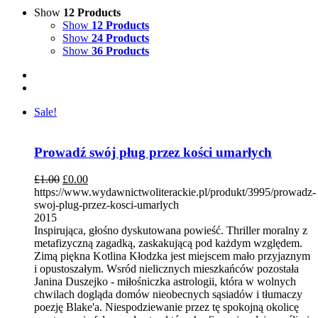
Show
12 Products
Show
12 Products
Show
24 Products
Show
36 Products
Sale!
Prowadź swój pług przez kości umarłych
£
1.00
£
0.00
https://www.wydawnictwoliterackie.pl/produkt/3995/prowadz-
swoj-plug-przez-kosci-umarlych
2015
Inspirująca, głośno dyskutowana powieść. Thriller moralny z
metafizyczną zagadką, zaskakującą pod każdym względem.
Zimą piękna Kotlina Kłodzka jest miejscem mało przyjaznym
i opustoszałym. Wsród nielicznych mieszkańców pozostała
Janina Duszejko - miłośniczka astrologii, która w wolnych
chwilach dogląda domów nieobecnych sąsiadów i tłumaczy
poezję Blake'a. Niespodziewanie przez tę spokojną okolicę