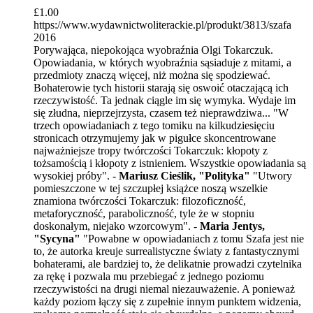
£
1.00
https://www.wydawnictwoliterackie.pl/produkt/3813/szafa
2016
Porywająca, niepokojąca wyobraźnia Olgi Tokarczuk.
Opowiadania, w których wyobraźnia sąsiaduje z mitami, a
przedmioty znaczą więcej, niż można się spodziewać.
Bohaterowie tych historii starają się oswoić otaczającą ich
rzeczywistość. Ta jednak ciągle im się wymyka. Wydaje im
się złudna, nieprzejrzysta, czasem też nieprawdziwa... "W
trzech opowiadaniach z tego tomiku na kilkudziesięciu
stronicach otrzymujemy jak w pigułce skoncentrowane
najważniejsze tropy twórczości Tokarczuk: kłopoty z
tożsamością i kłopoty z istnieniem. Wszystkie opowiadania są
wysokiej próby". -
Mariusz Cieślik, "Polityka"
"Utwory
pomieszczone w tej szczupłej książce noszą wszelkie
znamiona twórczości Tokarczuk: filozoficzność,
metaforyczność, paraboliczność, tyle że w stopniu
doskonałym, niejako wzorcowym". -
Maria Jentys,
"Sycyna"
"Powabne w opowiadaniach z tomu Szafa jest nie
to, że autorka kreuje surrealistyczne światy z fantastycznymi
bohaterami, ale bardziej to, że delikatnie prowadzi czytelnika
za rękę i pozwala mu przebiegać z jednego poziomu
rzeczywistości na drugi niemal niezauważenie. A ponieważ
każdy poziom łączy się z zupełnie innym punktem widzenia,