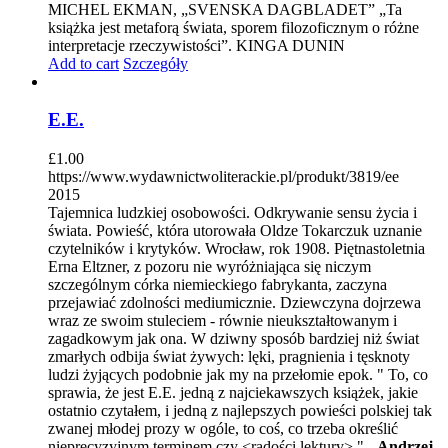
MICHEL EKMAN, „SVENSKA DAGBLADET” „Ta
książka jest metaforą świata, sporem filozoficznym o różne
interpretacje rzeczywistości”. KINGA DUNIN
Add to cart
Szczegóły
E.E.
£
1.00
https://www.wydawnictwoliterackie.pl/produkt/3819/ee
2015
Tajemnica ludzkiej osobowości. Odkrywanie sensu życia i
świata. Powieść, która utorowała Oldze Tokarczuk uznanie
czytelników i krytyków. Wrocław, rok 1908. Piętnastoletnia
Erna Eltzner, z pozoru nie wyróżniająca się niczym
szczególnym córka niemieckiego fabrykanta, zaczyna
przejawiać zdolności mediumicznie. Dziewczyna dojrzewa
wraz ze swoim stuleciem - równie nieukształtowanym i
zagadkowym jak ona. W dziwny sposób bardziej niż świat
zmarłych odbija świat żywych: lęki, pragnienia i tęsknoty
ludzi żyjących podobnie jak my na przełomie epok. " To, co
sprawia, że jest E.E. jedną z najciekawszych książek, jakie
ostatnio czytałem, i jedną z najlepszych powieści polskiej tak
zwanej młodej prozy w ogóle, to coś, co trzeba określić
nieprecyzyjnym terminem czy <radości lektury>." -
Andrzej