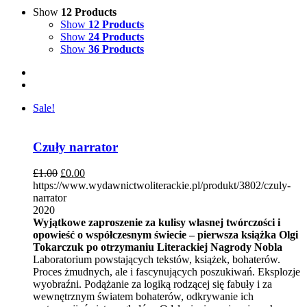
Show
12 Products
Show
12 Products
Show
24 Products
Show
36 Products
Sale!
Czuły narrator
£
1.00
£
0.00
https://www.wydawnictwoliterackie.pl/produkt/3802/czuly-
narrator
2020
Wyjątkowe zaproszenie za kulisy własnej twórczości i
opowieść o współczesnym świecie – pierwsza książka Olgi
Tokarczuk po otrzymaniu Literackiej Nagrody Nobla
Laboratorium powstających tekstów, książek, bohaterów.
Proces żmudnych, ale i fascynujących poszukiwań. Eksplozje
wyobraźni. Podążanie za logiką rodzącej się fabuły i za
wewnętrznym światem bohaterów, odkrywanie ich