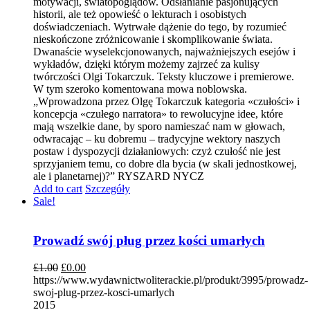
motywacji, światopoglądów. Odsłanianie pasjonujących
historii, ale też opowieść o lekturach i osobistych
doświadczeniach. Wytrwałe dążenie do tego, by rozumieć
nieskończone zróżnicowanie i skomplikowanie świata.
Dwanaście wyselekcjonowanych, najważniejszych esejów i
wykładów, dzięki którym możemy zajrzeć za kulisy
twórczości Olgi Tokarczuk. Teksty kluczowe i premierowe.
W tym szeroko komentowana mowa noblowska.
„Wprowadzona przez Olgę Tokarczuk kategoria «czułości» i
koncepcja «czułego narratora» to rewolucyjne idee, które
mają wszelkie dane, by sporo namieszać nam w głowach,
odwracając – ku dobremu – tradycyjne wektory naszych
postaw i dyspozycji działaniowych: czyż czułość nie jest
sprzyjaniem temu, co dobre dla bycia (w skali jednostkowej,
ale i planetarnej)?” RYSZARD NYCZ
Add to cart
Szczegóły
Sale!
Prowadź swój pług przez kości umarłych
£
1.00
£
0.00
https://www.wydawnictwoliterackie.pl/produkt/3995/prowadz-
swoj-plug-przez-kosci-umarlych
2015