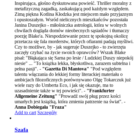
Inspirująca, głośno dyskutowana powieść. Thriller moralny z
metafizyczną zagadką, zaskakującą pod każdym względem.
Zimą piękna Kotlina Kłodzka jest miejscem mało przyjaznym
i opustoszałym. Wsród nielicznych mieszkańców pozostała
Janina Duszejko - miłośniczka astrologii, która w wolnych
chwilach dogląda domów nieobecnych sąsiadów i tłumaczy
poezję Blake'a. Niespodziewanie przez tę spokojną okolicę
przetacza się fala morderstw, których ofiarami padają myśliwi.
Czy to możliwe, by - jak sugeruje Duszejko - to zwierzęta
zaczęły czyhać na życie swoich oprawców? Wszak Blake
pisał: "Błąkająca się Sarna po lesie / Ludzkiej Duszy niepokój
niesie" ... "To książka lekka, błyskotliwa, zarazem subtelna i
pełna pasji". -
"Gazetta Di Mantova"
"Pod względem
talentu włączania do lekkiej formy literackiej materiału o
ambicjach filozoficznych porównywano Olgę Tokarczuk już
wiele razy do Umberta Eco, i jak się okazuje, ma to
uzasadnienie także w tej powieści". -
"Frankfurter
Allgemeine Zeitung"
"Prowadź swój pług przez kości
umarłych jest książką, która zmienia patrzenie na świat". -
Anna Dobiegała "Fraza"
Add to cart
Szczegóły
Szafa