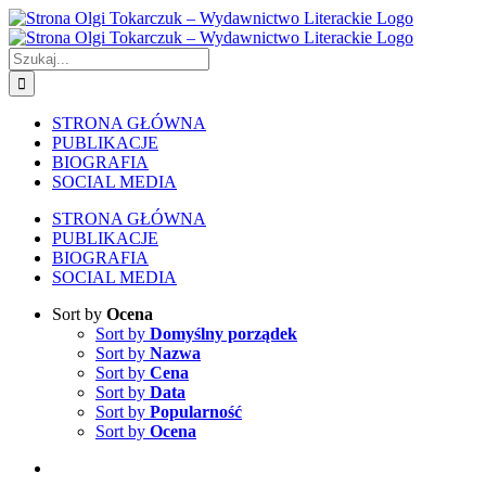
Skip
to
content
Szukaj
STRONA GŁÓWNA
PUBLIKACJE
BIOGRAFIA
SOCIAL MEDIA
STRONA GŁÓWNA
PUBLIKACJE
BIOGRAFIA
SOCIAL MEDIA
Sort by
Ocena
Sort by
Domyślny porządek
Sort by
Nazwa
Sort by
Cena
Sort by
Data
Sort by
Popularność
Sort by
Ocena