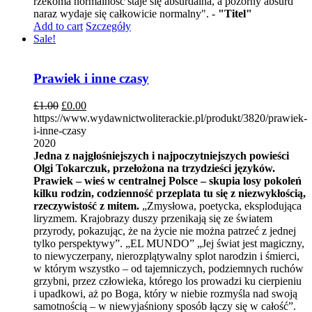
rzekoma normalność staje się absurdalna, a pozorny absurd
naraz wydaje się całkowicie normalny". -
"Titel"
Add to cart
Szczegóły
Sale!
Prawiek i inne czasy
£
1.00
£
0.00
https://www.wydawnictwoliterackie.pl/produkt/3820/prawiek-
i-inne-czasy
2020
Jedna z najgłośniejszych i najpoczytniejszych powieści
Olgi Tokarczuk, przełożona na trzydzieści języków.
Prawiek – wieś w centralnej Polsce – skupia losy pokoleń
kilku rodzin, codzienność przeplata tu się z niezwykłością,
rzeczywistość z mitem.
„Zmysłowa, poetycka, eksplodująca
liryzmem. Krajobrazy duszy przenikają się ze światem
przyrody, pokazując, że na życie nie można patrzeć z jednej
tylko perspektywy”. „EL MUNDO” „Jej świat jest magiczny,
to niewyczerpany, nierozplątywalny splot narodzin i śmierci,
w którym wszystko – od tajemniczych, podziemnych ruchów
grzybni, przez człowieka, którego los prowadzi ku cierpieniu
i upadkowi, aż po Boga, który w niebie rozmyśla nad swoją
samotnością – w niewyjaśniony sposób łączy się w całość”.