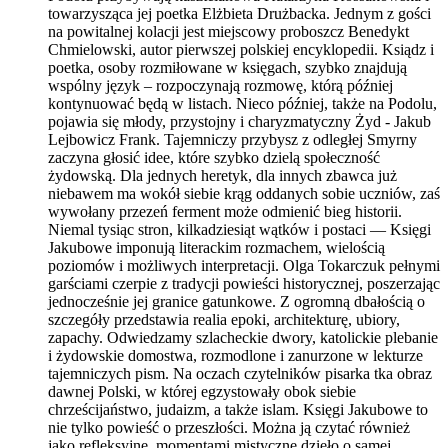
towarzysząca jej poetka Elżbieta Drużbacka. Jednym z gości
na powitalnej kolacji jest miejscowy proboszcz Benedykt
Chmielowski, autor pierwszej polskiej encyklopedii. Ksiądz i
poetka, osoby rozmiłowane w księgach, szybko znajdują
wspólny język – rozpoczynają rozmowę, którą później
kontynuować będą w listach. Nieco później, także na Podolu,
pojawia się młody, przystojny i charyzmatyczny Żyd - Jakub
Lejbowicz Frank. Tajemniczy przybysz z odległej Smyrny
zaczyna głosić idee, które szybko dzielą społeczność
żydowską. Dla jednych heretyk, dla innych zbawca już
niebawem ma wokół siebie krąg oddanych sobie uczniów, zaś
wywołany przezeń ferment może odmienić bieg historii.
Niemal tysiąc stron, kilkadziesiąt wątków i postaci — Księgi
Jakubowe imponują literackim rozmachem, wielością
poziomów i możliwych interpretacji. Olga Tokarczuk pełnymi
garściami czerpie z tradycji powieści historycznej, poszerzając
jednocześnie jej granice gatunkowe. Z ogromną dbałością o
szczegóły przedstawia realia epoki, architekturę, ubiory,
zapachy. Odwiedzamy szlacheckie dwory, katolickie plebanie
i żydowskie domostwa, rozmodlone i zanurzone w lekturze
tajemniczych pism. Na oczach czytelników pisarka tka obraz
dawnej Polski, w której egzystowały obok siebie
chrześcijaństwo, judaizm, a także islam. Księgi Jakubowe to
nie tylko powieść o przeszłości. Można ją czytać również
jako refleksyjne, momentami mistyczne dzieło o samej