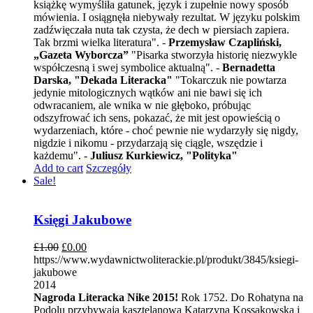
książkę wymyśliła gatunek, język i zupełnie nowy sposób
mówienia. I osiągnęła niebywały rezultat. W języku polskim
zadźwięczała nuta tak czysta, że dech w piersiach zapiera.
Tak brzmi wielka literatura". -
Przemysław Czapliński,
„Gazeta Wyborcza”
"Pisarka stworzyła historię niezwykle
współczesną i swej symbolice aktualną". -
Bernadetta
Darska, "Dekada Literacka"
"Tokarczuk nie powtarza
jedynie mitologicznych wątków ani nie bawi się ich
odwracaniem, ale wnika w nie głęboko, próbując
odszyfrować ich sens, pokazać, że mit jest opowieścią o
wydarzeniach, które - choć pewnie nie wydarzyły się nigdy,
nigdzie i nikomu - przydarzają się ciągle, wszędzie i
każdemu". -
Juliusz Kurkiewicz, "Polityka"
Add to cart
Szczegóły
Sale!
Księgi Jakubowe
£
1.00
£
0.00
https://www.wydawnictwoliterackie.pl/produkt/3845/ksiegi-
jakubowe
2014
Nagroda Literacka Nike 2015!
Rok 1752. Do Rohatyna na
Podolu przybywają kasztelanowa Katarzyna Kossakowska i