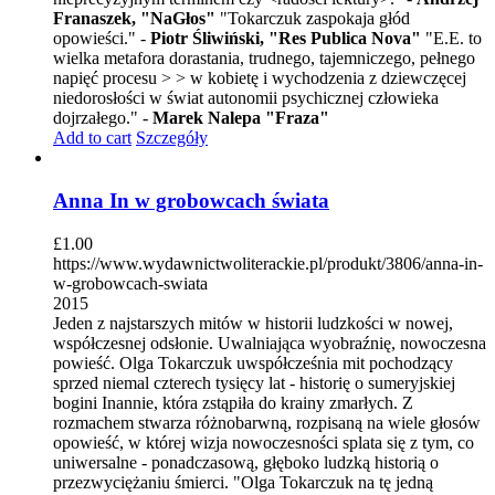
Franaszek, "NaGłos"
"Tokarczuk zaspokaja głód
opowieści." -
Piotr Śliwiński, "Res Publica Nova"
"E.E. to
wielka metafora dorastania, trudnego, tajemniczego, pełnego
napięć procesu > > w kobietę i wychodzenia z dziewczęcej
niedorosłości w świat autonomii psychicznej człowieka
dojrzałego." -
Marek Nalepa "Fraza"
Add to cart
Szczegóły
Anna In w grobowcach świata
£
1.00
https://www.wydawnictwoliterackie.pl/produkt/3806/anna-in-
w-grobowcach-swiata
2015
Jeden z najstarszych mitów w historii ludzkości w nowej,
współczesnej odsłonie. Uwalniająca wyobraźnię, nowoczesna
powieść. Olga Tokarczuk uwspółcześnia mit pochodzący
sprzed niemal czterech tysięcy lat - historię o sumeryjskiej
bogini Inannie, która zstąpiła do krainy zmarłych. Z
rozmachem stwarza różnobarwną, rozpisaną na wiele głosów
opowieść, w której wizja nowoczesności splata się z tym, co
uniwersalne - ponadczasową, głęboko ludzką historią o
przezwyciężaniu śmierci. "Olga Tokarczuk na tę jedną