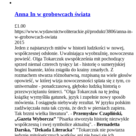
Anna In w grobowcach świata
£
1.00
https://www.wydawnictwoliterackie.pl/produkt/3806/anna-in-
w-grobowcach-swiata
2015
Jeden z najstarszych mitów w historii ludzkości w nowej,
współczesnej odsłonie. Uwalniająca wyobraźnię, nowoczesna
powieść. Olga Tokarczuk uwspółcześnia mit pochodzący
sprzed niemal czterech tysięcy lat - historię o sumeryjskiej
bogini Inannie, która zstąpiła do krainy zmarłych. Z
rozmachem stwarza różnobarwną, rozpisaną na wiele głosów
opowieść, w której wizja nowoczesności splata się z tym, co
uniwersalne - ponadczasową, głęboko ludzką historią o
przezwyciężaniu śmierci. "Olga Tokarczuk na tę jedną
książkę wymyśliła gatunek, język i zupełnie nowy sposób
mówienia. I osiągnęła niebywały rezultat. W języku polskim
zadźwięczała nuta tak czysta, że dech w piersiach zapiera.
Tak brzmi wielka literatura". -
Przemysław Czapliński,
„Gazeta Wyborcza”
"Pisarka stworzyła historię niezwykle
współczesną i swej symbolice aktualną". -
Bernadetta
Darska, "Dekada Literacka"
"Tokarczuk nie powtarza
jedynie mitologicznych wątków ani nie bawi się ich