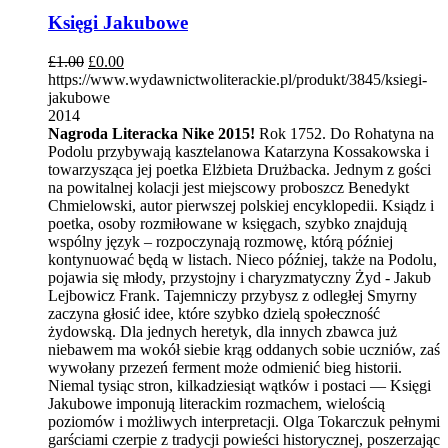
Księgi Jakubowe
£
1.00
£
0.00
https://www.wydawnictwoliterackie.pl/produkt/3845/ksiegi-
jakubowe
2014
Nagroda Literacka Nike 2015!
Rok 1752. Do Rohatyna na
Podolu przybywają kasztelanowa Katarzyna Kossakowska i
towarzysząca jej poetka Elżbieta Drużbacka. Jednym z gości
na powitalnej kolacji jest miejscowy proboszcz Benedykt
Chmielowski, autor pierwszej polskiej encyklopedii. Ksiądz i
poetka, osoby rozmiłowane w księgach, szybko znajdują
wspólny język – rozpoczynają rozmowę, którą później
kontynuować będą w listach. Nieco później, także na Podolu,
pojawia się młody, przystojny i charyzmatyczny Żyd - Jakub
Lejbowicz Frank. Tajemniczy przybysz z odległej Smyrny
zaczyna głosić idee, które szybko dzielą społeczność
żydowską. Dla jednych heretyk, dla innych zbawca już
niebawem ma wokół siebie krąg oddanych sobie uczniów, zaś
wywołany przezeń ferment może odmienić bieg historii.
Niemal tysiąc stron, kilkadziesiąt wątków i postaci — Księgi
Jakubowe imponują literackim rozmachem, wielością
poziomów i możliwych interpretacji. Olga Tokarczuk pełnymi
garściami czerpie z tradycji powieści historycznej, poszerzając