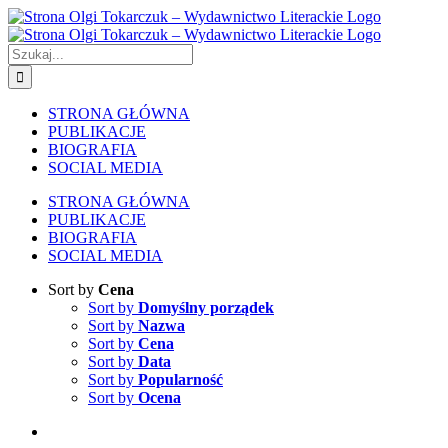
Skip
to
content
Szukaj
STRONA GŁÓWNA
PUBLIKACJE
BIOGRAFIA
SOCIAL MEDIA
STRONA GŁÓWNA
PUBLIKACJE
BIOGRAFIA
SOCIAL MEDIA
Sort by
Cena
Sort by
Domyślny porządek
Sort by
Nazwa
Sort by
Cena
Sort by
Data
Sort by
Popularność
Sort by
Ocena