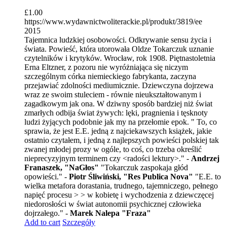
£
1.00
https://www.wydawnictwoliterackie.pl/produkt/3819/ee
2015
Tajemnica ludzkiej osobowości. Odkrywanie sensu życia i
świata. Powieść, która utorowała Oldze Tokarczuk uznanie
czytelników i krytyków. Wrocław, rok 1908. Piętnastoletnia
Erna Eltzner, z pozoru nie wyróżniająca się niczym
szczególnym córka niemieckiego fabrykanta, zaczyna
przejawiać zdolności mediumicznie. Dziewczyna dojrzewa
wraz ze swoim stuleciem - równie nieukształtowanym i
zagadkowym jak ona. W dziwny sposób bardziej niż świat
zmarłych odbija świat żywych: lęki, pragnienia i tęsknoty
ludzi żyjących podobnie jak my na przełomie epok. " To, co
sprawia, że jest E.E. jedną z najciekawszych książek, jakie
ostatnio czytałem, i jedną z najlepszych powieści polskiej tak
zwanej młodej prozy w ogóle, to coś, co trzeba określić
nieprecyzyjnym terminem czy <radości lektury>." -
Andrzej
Franaszek, "NaGłos"
"Tokarczuk zaspokaja głód
opowieści." -
Piotr Śliwiński, "Res Publica Nova"
"E.E. to
wielka metafora dorastania, trudnego, tajemniczego, pełnego
napięć procesu > > w kobietę i wychodzenia z dziewczęcej
niedorosłości w świat autonomii psychicznej człowieka
dojrzałego." -
Marek Nalepa "Fraza"
Add to cart
Szczegóły