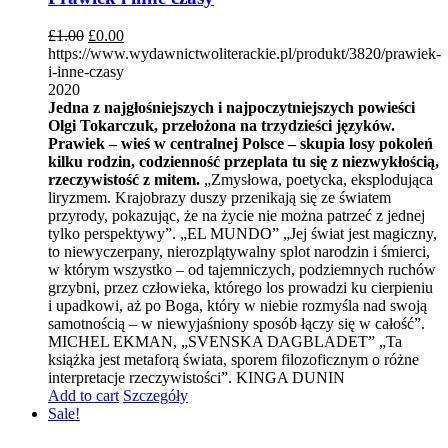
£
1.00
£
0.00
https://www.wydawnictwoliterackie.pl/produkt/3820/prawiek-
i-inne-czasy
2020
Jedna z najgłośniejszych i najpoczytniejszych powieści
Olgi Tokarczuk, przełożona na trzydzieści języków.
Prawiek – wieś w centralnej Polsce – skupia losy pokoleń
kilku rodzin, codzienność przeplata tu się z niezwykłością,
rzeczywistość z mitem.
„Zmysłowa, poetycka, eksplodująca
liryzmem. Krajobrazy duszy przenikają się ze światem
przyrody, pokazując, że na życie nie można patrzeć z jednej
tylko perspektywy”. „EL MUNDO” „Jej świat jest magiczny,
to niewyczerpany, nierozplątywalny splot narodzin i śmierci,
w którym wszystko – od tajemniczych, podziemnych ruchów
grzybni, przez człowieka, którego los prowadzi ku cierpieniu
i upadkowi, aż po Boga, który w niebie rozmyśla nad swoją
samotnością – w niewyjaśniony sposób łączy się w całość”.
MICHEL EKMAN, „SVENSKA DAGBLADET” „Ta
książka jest metaforą świata, sporem filozoficznym o różne
interpretacje rzeczywistości”. KINGA DUNIN
Add to cart
Szczegóły
Sale!