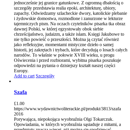
jednocześnie jej granice gatunkowe. Z ogromną dbałością o
szczegóły przedstawia realia epoki, architekturę, ubiory,
zapachy. Odwiedzamy szlacheckie dwory, katolickie plebanie
i żydowskie domostwa, rozmodlone i zanurzone w lekturze
tajemniczych pism. Na oczach czytelników pisarka tka obraz
dawnej Polski, w której egzystowały obok siebie
chrześcijaństwo, judaizm, a także islam. Księgi Jakubowe to
nie tylko powieść o przeszłości. Można ją czytać również
jako refleksyjne, momentami mistyczne dzieło o samej
historii, jej zakrętach i trybach, które decydują o losach całych
narodów. To właśnie w połowie XVIII wieku, u progu
Oświecenia i przed rozbiorami, wybitna pisarka poszukuje
odpowiedzi na pytania o dzisiejszy kształt naszej części
Europy.
Add to cart
Szczegóły
Szafa
£
1.00
https://www.wydawnictwoliterackie.pl/produkt/3813/szafa
2016
Porywająca, niepokojąca wyobraźnia Olgi Tokarczuk.
Opowiadania, w których wyobraźnia sąsiaduje z mitami, a
przedmioty znaczą więcej, niż można się spodziewać.