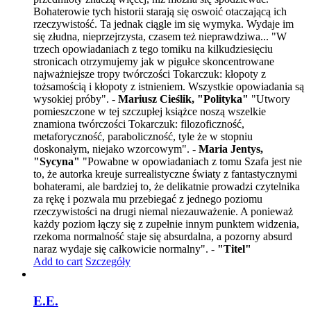
Bohaterowie tych historii starają się oswoić otaczającą ich
rzeczywistość. Ta jednak ciągle im się wymyka. Wydaje im
się złudna, nieprzejrzysta, czasem też nieprawdziwa... "W
trzech opowiadaniach z tego tomiku na kilkudziesięciu
stronicach otrzymujemy jak w pigułce skoncentrowane
najważniejsze tropy twórczości Tokarczuk: kłopoty z
tożsamością i kłopoty z istnieniem. Wszystkie opowiadania są
wysokiej próby". -
Mariusz Cieślik, "Polityka"
"Utwory
pomieszczone w tej szczupłej książce noszą wszelkie
znamiona twórczości Tokarczuk: filozoficzność,
metaforyczność, paraboliczność, tyle że w stopniu
doskonałym, niejako wzorcowym". -
Maria Jentys,
"Sycyna"
"Powabne w opowiadaniach z tomu Szafa jest nie
to, że autorka kreuje surrealistyczne światy z fantastycznymi
bohaterami, ale bardziej to, że delikatnie prowadzi czytelnika
za rękę i pozwala mu przebiegać z jednego poziomu
rzeczywistości na drugi niemal niezauważenie. A ponieważ
każdy poziom łączy się z zupełnie innym punktem widzenia,
rzekoma normalność staje się absurdalna, a pozorny absurd
naraz wydaje się całkowicie normalny". -
"Titel"
Add to cart
Szczegóły
E.E.