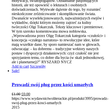
motywacji, światopoglądów. Odsłanianie pasjonujących
historii, ale też opowieść o lekturach i osobistych
doświadczeniach. Wytrwałe dążenie do tego, by rozumieć
nieskończone zróżnicowanie i skomplikowanie świata.
Dwanaście wyselekcjonowanych, najważniejszych esejów i
wykładów, dzięki którym możemy zajrzeć za kulisy
twórczości Olgi Tokarczuk. Teksty kluczowe i premierowe.
W tym szeroko komentowana mowa noblowska.
„Wprowadzona przez Olgę Tokarczuk kategoria «czułości» i
koncepcja «czułego narratora» to rewolucyjne idee, które
mają wszelkie dane, by sporo namieszać nam w głowach,
odwracając – ku dobremu – tradycyjne wektory naszych
postaw i dyspozycji działaniowych: czyż czułość nie jest
sprzyjaniem temu, co dobre dla bycia (w skali jednostkowej,
ale i planetarnej)?” RYSZARD NYCZ
Add to cart
Szczegóły
Sale!
Prowadź swój pług przez kości umarłych
£
1.00
£
0.00
https://www.wydawnictwoliterackie.pl/produkt/3995/prowadz-
swoj-plug-przez-kosci-umarlych
2015