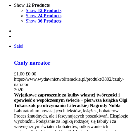
Show
12 Products
Show
12 Products
Show
24 Products
Show
36 Products
Sale!
Czuły narrator
£
1.00
£
0.00
https://www.wydawnictwoliterackie.pl/produkt/3802/czuly-
narrator
2020
Wyjątkowe zaproszenie za kulisy własnej twórczości i
opowieść o współczesnym świecie – pierwsza książka Olgi
Tokarczuk po otrzymaniu Literackiej Nagrody Nobla
Laboratorium powstających tekstów, książek, bohaterów.
Proces żmudnych, ale i fascynujących poszukiwań. Eksplozje
wyobraźni. Podążanie za logiką rodzącej się fabuły i za
wewnętrznym światem bohaterów, odkrywanie ich