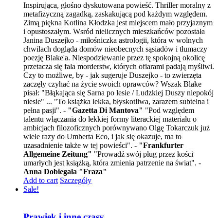
Inspirująca, głośno dyskutowana powieść. Thriller moralny z
metafizyczną zagadką, zaskakującą pod każdym względem.
Zimą piękna Kotlina Kłodzka jest miejscem mało przyjaznym
i opustoszałym. Wsród nielicznych mieszkańców pozostała
Janina Duszejko - miłośniczka astrologii, która w wolnych
chwilach dogląda domów nieobecnych sąsiadów i tłumaczy
poezję Blake'a. Niespodziewanie przez tę spokojną okolicę
przetacza się fala morderstw, których ofiarami padają myśliwi.
Czy to możliwe, by - jak sugeruje Duszejko - to zwierzęta
zaczęły czyhać na życie swoich oprawców? Wszak Blake
pisał: "Błąkająca się Sarna po lesie / Ludzkiej Duszy niepokój
niesie" ... "To książka lekka, błyskotliwa, zarazem subtelna i
pełna pasji". -
"Gazetta Di Mantova"
"Pod względem
talentu włączania do lekkiej formy literackiej materiału o
ambicjach filozoficznych porównywano Olgę Tokarczuk już
wiele razy do Umberta Eco, i jak się okazuje, ma to
uzasadnienie także w tej powieści". -
"Frankfurter
Allgemeine Zeitung"
"Prowadź swój pług przez kości
umarłych jest książką, która zmienia patrzenie na świat". -
Anna Dobiegała "Fraza"
Add to cart
Szczegóły
Sale!
Prawiek i inne czasy