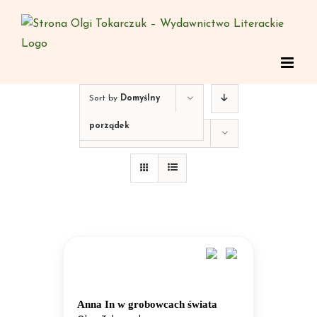
Skip
to
content
Sort by
Domyślny
porządek
Show
12 Products
Anna In w grobowcach świata