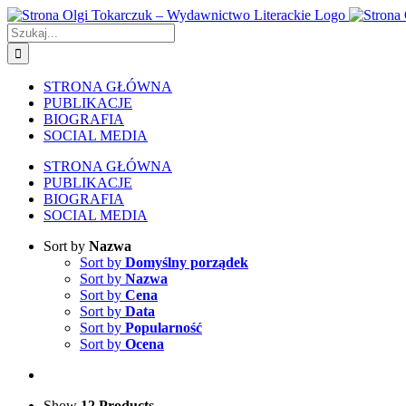
Skip
to
Szukaj
content
STRONA GŁÓWNA
PUBLIKACJE
BIOGRAFIA
SOCIAL MEDIA
STRONA GŁÓWNA
PUBLIKACJE
BIOGRAFIA
SOCIAL MEDIA
Sort by
Nazwa
Sort by
Domyślny porządek
Sort by
Nazwa
Sort by
Cena
Sort by
Data
Sort by
Popularność
Sort by
Ocena
Show
12 Products