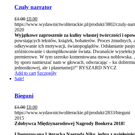
Czuły narrator
£
1.00
£
0.00
https://www.wydawnictwoliterackie.pl/produkt/3802/czuly-narr
2020
Wyjątkowe zaproszenie za kulisy własnej twórczości i opo
powstających tekstów, książek, bohaterów. Proces żmudnych, a
odkrywanie ich motywacji, światopoglądów. Odsłanianie pasjon
zróżnicowanie i skomplikowanie świata. Dwanaście wyselekcj
premierowe. W tym szeroko komentowana mowa noblowska. „Wpr
by sporo namieszać nam w głowach, odwracając – ku dobremu – 
jednostkowej, ale i planetarnej)?” RYSZARD NYCZ
Add to cart
Szczegóły
Sale!
Bieguni
£
1.00
£
0.00
https://www.wydawnictwoliterackie.pl/produkt/2833/bieguni
2015
Zdobywca Międzynarodowej Nagrody Bookera 2018!
Uhonorowana Literacką Nagrodą Nike, jedna z najgłośniejs