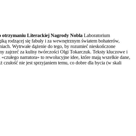
po otrzymaniu Literackiej Nagrody Nobla
Laboratorium
giką rodzącej się fabuły i za wewnętrznym światem bohaterów,
eniach. Wytrwałe dążenie do tego, by rozumieć nieskończone
zajrzeć za kulisy twórczości Olgi Tokarczuk. Teksty kluczowe i
ułego narratora» to rewolucyjne idee, które mają wszelkie dane,
zułość nie jest sprzyjaniem temu, co dobre dla bycia (w skali