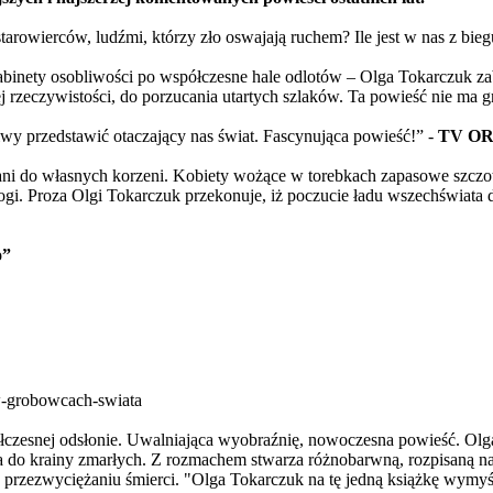
wierców, ludźmi, którzy zło oswajają ruchem? Ile jest w nas z bie
inety osobliwości po współczesne hale odlotów – Olga Tokarczuk zabi
rzeczywistości, do porzucania utartych szlaków. Ta powieść nie ma gra
iwy przedstawić otaczający nas świat. Fascynująca powieść!” -
TV O
zani do własnych korzeni. Kobiety wożące w torebkach zapasowe szcz
i. Proza Olgi Tokarczuk przekonuje, iż poczucie ładu wszechświata do
o”
w-grobowcach-swiata
półczesnej odsłonie. Uwalniająca wyobraźnię, nowoczesna powieść. Ol
tąpiła do krainy zmarłych. Z rozmachem stwarza różnobarwną, rozpisaną 
 przezwyciężaniu śmierci. "Olga Tokarczuk na tę jedną książkę wymyśl