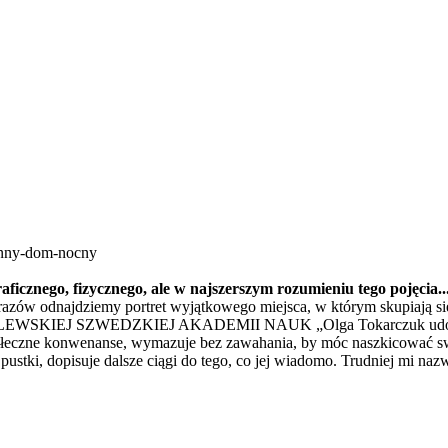
enny-dom-nocny
aficznego, fizycznego, ale w najszerszym rozumieniu tego pojęcia.
azów odnajdziemy portret wyjątkowego miejsca, w którym skupiają się
ZWEDZKIEJ AKADEMII NAUK „Olga Tokarczuk udowadnia, że g
 społeczne konwenanse, wymazuje bez zawahania, by móc naszkicować 
tki, dopisuje dalsze ciągi do tego, co jej wiadomo. Trudniej mi nazw