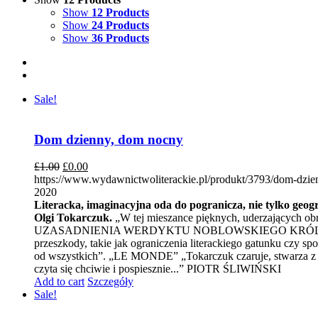
Show
12 Products
Show
24 Products
Show
36 Products
Sale!
Dom dzienny, dom nocny
£
1.00
£
0.00
https://www.wydawnictwoliterackie.pl/produkt/3793/dom-dzi
2020
Literacka, imaginacyjna oda do pogranicza, nie tylko geogr
Olgi Tokarczuk.
„W tej mieszance pięknych, uderzających obr
UZASADNIENIA WERDYKTU NOBLOWSKIEGO KRÓLEWSKIEJ S
przeszkody, takie jak ograniczenia literackiego gatunku czy
od wszystkich”. „LE MONDE” „Tokarczuk czaruje, stwarza z pus
czyta się chciwie i pospiesznie...” PIOTR ŚLIWIŃSKI
Add to cart
Szczegóły
Sale!