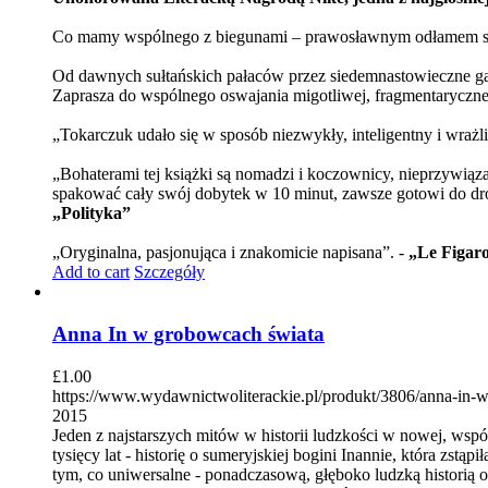
Co mamy wspólnego z biegunami – prawosławnym odłamem staro
Od dawnych sułtańskich pałaców przez siedemnastowieczne gab
Zaprasza do wspólnego oswajania migotliwej, fragmentarycznej 
„Tokarczuk udało się w sposób niezwykły, inteligentny i wrażl
„Bohaterami tej książki są nomadzi i koczownicy, nieprzywią
spakować cały swój dobytek w 10 minut, zawsze gotowi do drog
„Polityka”
„Oryginalna, pasjonująca i znakomicie napisana”. -
„Le Figar
Add to cart
Szczegóły
Anna In w grobowcach świata
£
1.00
https://www.wydawnictwoliterackie.pl/produkt/3806/anna-in-
2015
Jeden z najstarszych mitów w historii ludzkości w nowej, ws
tysięcy lat - historię o sumeryjskiej bogini Inannie, która zs
tym, co uniwersalne - ponadczasową, głęboko ludzką historią o