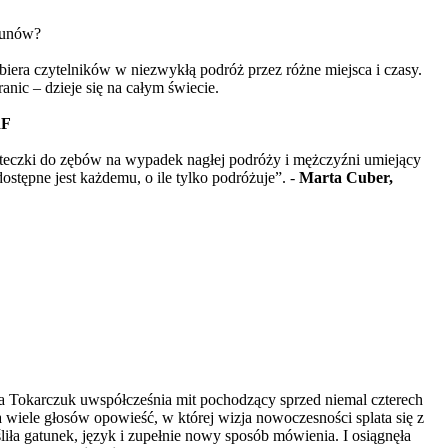
gunów?
era czytelników w niezwykłą podróż przez różne miejsca i czasy.
nic – dzieje się na całym świecie.
RF
oteczki do zębów na wypadek nagłej podróży i mężczyźni umiejący
stępne jest każdemu, o ile tylko podróżuje”. -
Marta Cuber,
ga Tokarczuk uwspółcześnia mit pochodzący sprzed niemal czterech
na wiele głosów opowieść, w której wizja nowoczesności splata się z
iła gatunek, język i zupełnie nowy sposób mówienia. I osiągnęła