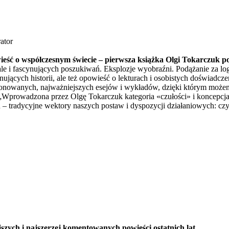
ator
wieść o współczesnym świecie – pierwsza książka Olgi Tokarczuk 
le i fascynujących poszukiwań. Eksplozje wyobraźni. Podążanie za lo
ujących historii, ale też opowieść o lekturach i osobistych doświadcz
onowanych, najważniejszych esejów i wykładów, dzięki którym możemy 
owadzona przez Olgę Tokarczuk kategoria «czułości» i koncepcja «cz
tradycyjne wektory naszych postaw i dyspozycji działaniowych: czyż c
zych i najszerzej komentowanych powieści ostatnich lat.