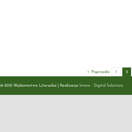
Poprzedni
1
2
56-2021 Wydawnictwo Literackie | Realizacja
Invisio - Digital Solutions