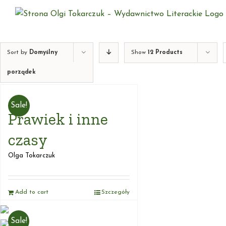
Skip
to
content
Sort by
Domyślny
Show
12 Products
porządek
Sale!
Prawiek i inne
czasy
Olga Tokarczuk
Add to cart
Szczegóły
Sale!