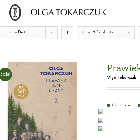
Skip
to
content
Sort by
Data
Show
12 Products
Prawiek
Sale!
Olga Tokarczuk
Add to cart