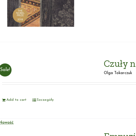
Czuły n
Sale!
Olga Tokarczuk
Add to cart
Szczegóły
Nowość