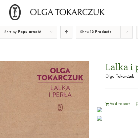
Skip
to
content
Sort by
Popularność
Show
12 Products
Lalka i 
Olga Tokarczuk
Add to cart