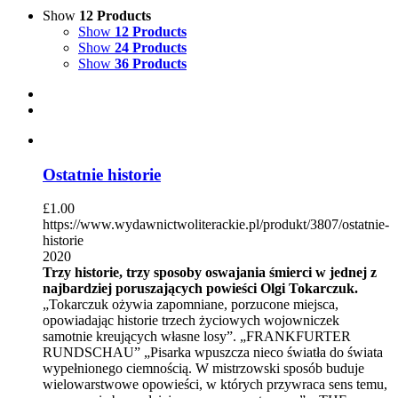
Show
12 Products
Show
12 Products
Show
24 Products
Show
36 Products
Ostatnie historie
£
1.00
https://www.wydawnictwoliterackie.pl/produkt/3807/ostatnie-
historie
2020
Trzy historie, trzy sposoby oswajania śmierci w jednej z
najbardziej poruszających powieści Olgi Tokarczuk.
„Tokarczuk ożywia zapomniane, porzucone miejsca,
opowiadając historie trzech życiowych wojowniczek
samotnie kreujących własne losy”. „FRANKFURTER
RUNDSCHAU” „Pisarka wpuszcza nieco światła do świata
wypełnionego ciemnością. W mistrzowski sposób buduje
wielowarstwowe opowieści, w których przywraca sens temu,