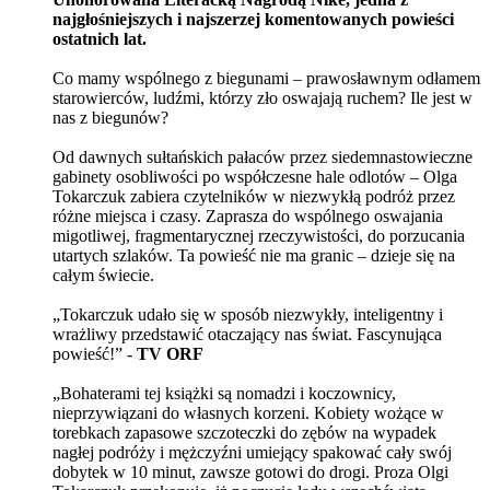
najgłośniejszych i najszerzej komentowanych powieści
ostatnich lat.
Co mamy wspólnego z biegunami – prawosławnym odłamem
starowierców, ludźmi, którzy zło oswajają ruchem? Ile jest w
nas z biegunów?
Od dawnych sułtańskich pałaców przez siedemnastowieczne
gabinety osobliwości po współczesne hale odlotów – Olga
Tokarczuk zabiera czytelników w niezwykłą podróż przez
różne miejsca i czasy. Zaprasza do wspólnego oswajania
migotliwej, fragmentarycznej rzeczywistości, do porzucania
utartych szlaków. Ta powieść nie ma granic – dzieje się na
całym świecie.
„Tokarczuk udało się w sposób niezwykły, inteligentny i
wrażliwy przedstawić otaczający nas świat. Fascynująca
powieść!” -
TV ORF
„Bohaterami tej książki są nomadzi i koczownicy,
nieprzywiązani do własnych korzeni. Kobiety wożące w
torebkach zapasowe szczoteczki do zębów na wypadek
nagłej podróży i mężczyźni umiejący spakować cały swój
dobytek w 10 minut, zawsze gotowi do drogi. Proza Olgi