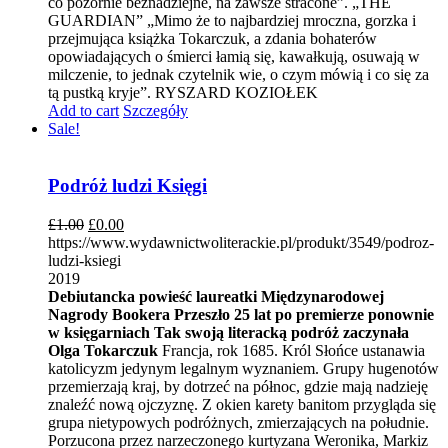
co pozornie beznadziejne, na zawsze stracone”. „THE
GUARDIAN” „Mimo że to najbardziej mroczna, gorzka i
przejmująca książka Tokarczuk, a zdania bohaterów
opowiadających o śmierci łamią się, kawałkują, osuwają w
milczenie, to jednak czytelnik wie, o czym mówią i co się za
tą pustką kryje”. RYSZARD KOZIOŁEK
Add to cart
Szczegóły
Sale!
Podróż ludzi Księgi
£
1.00
£
0.00
https://www.wydawnictwoliterackie.pl/produkt/3549/podroz-
ludzi-ksiegi
2019
Debiutancka powieść laureatki Międzynarodowej
Nagrody Bookera
Przeszło 25 lat po premierze ponownie
w księgarniach
Tak swoją literacką podróż zaczynała
Olga Tokarczuk
Francja, rok 1685. Król Słońce ustanawia
katolicyzm jedynym legalnym wyznaniem. Grupy hugenotów
przemierzają kraj, by dotrzeć na północ, gdzie mają nadzieję
znaleźć nową ojczyznę. Z okien karety banitom przygląda się
grupa nietypowych podróżnych, zmierzających na południe.
Porzucona przez narzeczonego kurtyzana Weronika, Markiz