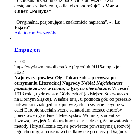
Tokarczuk przekonuje, iż poczucie ładu wszechświata
dostępne jest każdemu, o ile tylko podróżuje”. -
Marta
Cuber, „Polityka”
„Oryginalna, pasjonująca i znakomicie napisana”. -
„Le
Figaro”
Add to cart
Szczegóły
Empuzjon
£
1.00
https://wydawnictwoliterackie.pl/produkt/4115/empuzjon
2022
Najnowsza powieść Olgi Tokarczuk – pierwsza po
otrzymaniu Literackiej Nagrody Nobla!
Najciekawsze
pozostaje zawsze w cieniu, w tym, co niewidoczne.
Wrzesień
1913 roku, uzdrowisko Görbersdorf (dzisiejsze Sokołowsko
na Dolnym Śląsku). Właśnie tutaj, u podnóża gór, od przeszło
pół wieku działa jedno z pierwszych na świecie i słynne w
całej Europie specjalistyczne sanatorium leczące choroby
„piersiowe i gardlane”. Mieczysław Wojnicz, student ze
Lwowa, przyjeżdża do uzdrowiska z nadzieją, że nowatorskie
metody i krystalicznie czyste powietrze powstrzymają rozwój
jego choroby, a może nawet całkowicie go uleczą. Diagnoza