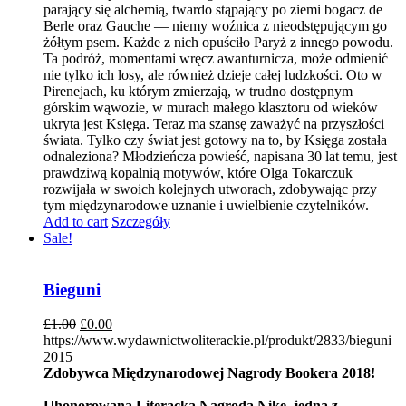
parający się alchemią, twardo stąpający po ziemi bogacz de
Berle oraz Gauche — niemy woźnica z nieodstępującym go
żółtym psem. Każde z nich opuściło Paryż z innego powodu.
Ta podróż, momentami wręcz awanturnicza, może odmienić
nie tylko ich losy, ale również dzieje całej ludzkości. Oto w
Pirenejach, ku którym zmierzają, w trudno dostępnym
górskim wąwozie, w murach małego klasztoru od wieków
ukryta jest Księga. Teraz ma szansę zaważyć na przyszłości
świata. Tylko czy świat jest gotowy na to, by Księga została
odnaleziona? Młodzieńcza powieść, napisana 30 lat temu, jest
prawdziwą kopalnią motywów, które Olga Tokarczuk
rozwijała w swoich kolejnych utworach, zdobywając przy
tym międzynarodowe uznanie i uwielbienie czytelników.
Add to cart
Szczegóły
Sale!
Bieguni
£
1.00
£
0.00
https://www.wydawnictwoliterackie.pl/produkt/2833/bieguni
2015
Zdobywca Międzynarodowej Nagrody Bookera 2018!
Uhonorowana Literacką Nagrodą Nike, jedna z