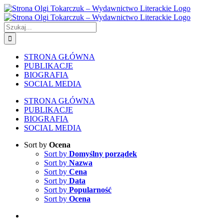
Skip
to
content
Szukaj
STRONA GŁÓWNA
PUBLIKACJE
BIOGRAFIA
SOCIAL MEDIA
STRONA GŁÓWNA
PUBLIKACJE
BIOGRAFIA
SOCIAL MEDIA
Sort by
Ocena
Sort by
Domyślny porządek
Sort by
Nazwa
Sort by
Cena
Sort by
Data
Sort by
Popularność
Sort by
Ocena