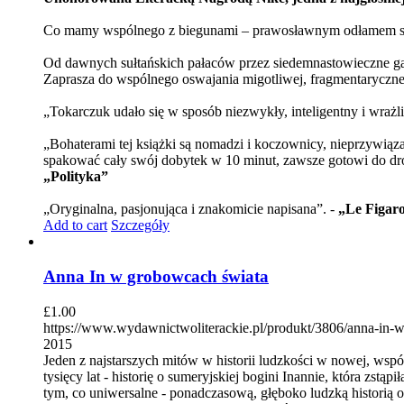
Co mamy wspólnego z biegunami – prawosławnym odłamem staro
Od dawnych sułtańskich pałaców przez siedemnastowieczne gab
Zaprasza do wspólnego oswajania migotliwej, fragmentarycznej 
„Tokarczuk udało się w sposób niezwykły, inteligentny i wrażl
„Bohaterami tej książki są nomadzi i koczownicy, nieprzywią
spakować cały swój dobytek w 10 minut, zawsze gotowi do drog
„Polityka”
„Oryginalna, pasjonująca i znakomicie napisana”. -
„Le Figar
Add to cart
Szczegóły
Anna In w grobowcach świata
£
1.00
https://www.wydawnictwoliterackie.pl/produkt/3806/anna-in-
2015
Jeden z najstarszych mitów w historii ludzkości w nowej, ws
tysięcy lat - historię o sumeryjskiej bogini Inannie, która zs
tym, co uniwersalne - ponadczasową, głęboko ludzką historią o