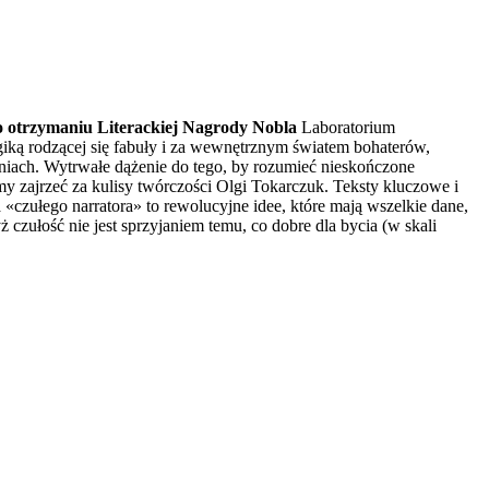
po otrzymaniu Literackiej Nagrody Nobla
Laboratorium
giką rodzącej się fabuły i za wewnętrznym światem bohaterów,
eniach. Wytrwałe dążenie do tego, by rozumieć nieskończone
zajrzeć za kulisy twórczości Olgi Tokarczuk. Teksty kluczowe i
ułego narratora» to rewolucyjne idee, które mają wszelkie dane,
zułość nie jest sprzyjaniem temu, co dobre dla bycia (w skali