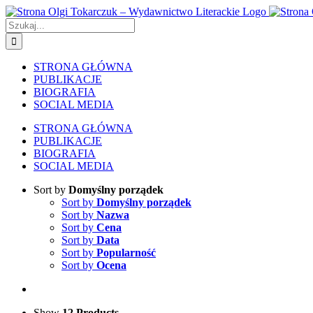
Skip
to
Szukaj
content
STRONA GŁÓWNA
PUBLIKACJE
BIOGRAFIA
SOCIAL MEDIA
STRONA GŁÓWNA
PUBLIKACJE
BIOGRAFIA
SOCIAL MEDIA
Sort by
Domyślny porządek
Sort by
Domyślny porządek
Sort by
Nazwa
Sort by
Cena
Sort by
Data
Sort by
Popularność
Sort by
Ocena
Show
12 Products