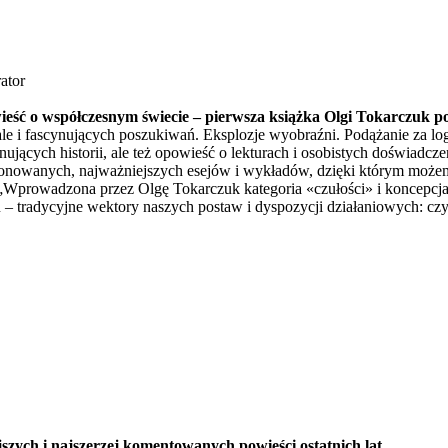
ator
wieść o współczesnym świecie – pierwsza książka Olgi Tokarczuk 
le i fascynujących poszukiwań. Eksplozje wyobraźni. Podążanie za lo
ujących historii, ale też opowieść o lekturach i osobistych doświadcz
onowanych, najważniejszych esejów i wykładów, dzięki którym możemy 
owadzona przez Olgę Tokarczuk kategoria «czułości» i koncepcja «cz
tradycyjne wektory naszych postaw i dyspozycji działaniowych: czyż c
zych i najszerzej komentowanych powieści ostatnich lat.