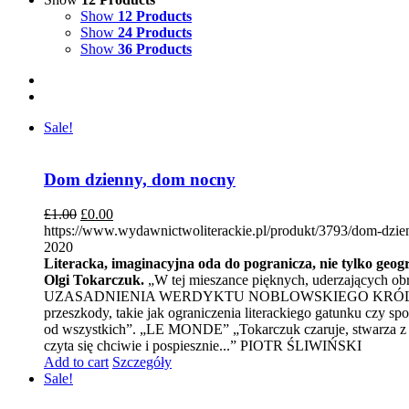
Show
12 Products
Show
24 Products
Show
36 Products
Sale!
Dom dzienny, dom nocny
£
1.00
£
0.00
https://www.wydawnictwoliterackie.pl/produkt/3793/dom-dzi
2020
Literacka, imaginacyjna oda do pogranicza, nie tylko geogr
Olgi Tokarczuk.
„W tej mieszance pięknych, uderzających obr
UZASADNIENIA WERDYKTU NOBLOWSKIEGO KRÓLEWSKIEJ S
przeszkody, takie jak ograniczenia literackiego gatunku czy
od wszystkich”. „LE MONDE” „Tokarczuk czaruje, stwarza z pus
czyta się chciwie i pospiesznie...” PIOTR ŚLIWIŃSKI
Add to cart
Szczegóły
Sale!