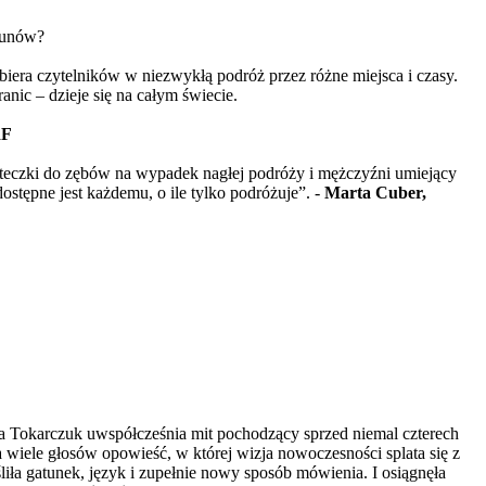
gunów?
era czytelników w niezwykłą podróż przez różne miejsca i czasy.
nic – dzieje się na całym świecie.
RF
oteczki do zębów na wypadek nagłej podróży i mężczyźni umiejący
stępne jest każdemu, o ile tylko podróżuje”. -
Marta Cuber,
ga Tokarczuk uwspółcześnia mit pochodzący sprzed niemal czterech
na wiele głosów opowieść, w której wizja nowoczesności splata się z
iła gatunek, język i zupełnie nowy sposób mówienia. I osiągnęła