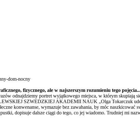
enny-dom-nocny
aficznego, fizycznego, ale w najszerszym rozumieniu tego pojęcia.
azów odnajdziemy portret wyjątkowego miejsca, w którym skupiają się
ZWEDZKIEJ AKADEMII NAUK „Olga Tokarczuk udowadnia, że g
 społeczne konwenanse, wymazuje bez zawahania, by móc naszkicować 
tki, dopisuje dalsze ciągi do tego, co jej wiadomo. Trudniej mi nazw