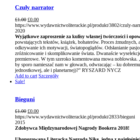
Czuły narrator
£
1.00
£
0.00
https://www.wydawnictwoliterackie.pl/produkt/3802/czuly-narr
2020
Wyjątkowe zaproszenie za kulisy własnej twórczości i opo
powstających tekstów, książek, bohaterów. Proces żmudnych, a
odkrywanie ich motywacji, światopoglądów. Odsłanianie pasjon
zróżnicowanie i skomplikowanie świata. Dwanaście wyselekcj
premierowe. W tym szeroko komentowana mowa noblowska. „Wpr
by sporo namieszać nam w głowach, odwracając – ku dobremu – 
jednostkowej, ale i planetarnej)?” RYSZARD NYCZ
Add to cart
Szczegóły
Sale!
Bieguni
£
1.00
£
0.00
https://www.wydawnictwoliterackie.pl/produkt/2833/bieguni
2015
Zdobywca Międzynarodowej Nagrody Bookera 2018!
Uhonorowana Literacką Nagrodą Nike, jedna z najgłośniejs