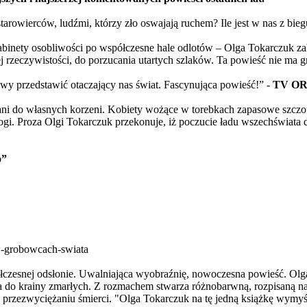
wierców, ludźmi, którzy zło oswajają ruchem? Ile jest w nas z bie
inety osobliwości po współczesne hale odlotów – Olga Tokarczuk zabi
rzeczywistości, do porzucania utartych szlaków. Ta powieść nie ma gra
iwy przedstawić otaczający nas świat. Fascynująca powieść!” -
TV O
zani do własnych korzeni. Kobiety wożące w torebkach zapasowe szcz
i. Proza Olgi Tokarczuk przekonuje, iż poczucie ładu wszechświata do
o”
w-grobowcach-swiata
półczesnej odsłonie. Uwalniająca wyobraźnię, nowoczesna powieść. Ol
tąpiła do krainy zmarłych. Z rozmachem stwarza różnobarwną, rozpisaną 
 przezwyciężaniu śmierci. "Olga Tokarczuk na tę jedną książkę wymyśl