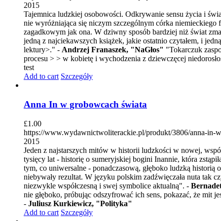
2015
Tajemnica ludzkiej osobowości. Odkrywanie sensu życia i świa
nie wyróżniająca się niczym szczególnym córka niemieckiego 
zagadkowym jak ona. W dziwny sposób bardziej niż świat zmarły
jedną z najciekawszych książek, jakie ostatnio czytałem, i jed
lektury>." -
Andrzej Franaszek, "NaGłos"
"Tokarczuk zaspok
procesu > > w kobietę i wychodzenia z dziewczęcej niedorosło
test
Add to cart
Szczegóły
Anna In w grobowcach świata
£
1.00
https://www.wydawnictwoliterackie.pl/produkt/3806/anna-in-
2015
Jeden z najstarszych mitów w historii ludzkości w nowej, ws
tysięcy lat - historię o sumeryjskiej bogini Inannie, która zs
tym, co uniwersalne - ponadczasową, głęboko ludzką historią o
niebywały rezultat. W języku polskim zadźwięczała nuta tak czys
niezwykle współczesną i swej symbolice aktualną". -
Bernadet
nie głęboko, próbując odszyfrować ich sens, pokazać, że mit je
-
Juliusz Kurkiewicz, "Polityka"
Add to cart
Szczegóły