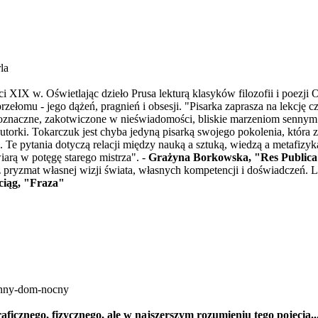
la
eści XIX w. Oświetlając dzieło Prusa lekturą klasyków filozofii i poe
ełomu - jego dążeń, pragnień i obsesji. "Pisarka zaprasza na lekcję cz
loznaczne, zakotwiczone w nieświadomości, bliskie marzeniom sennym
orki. Tokarczuk jest chyba jedyną pisarką swojego pokolenia, która z
pytania dotyczą relacji między nauką a sztuką, wiedzą a metafizyką,
iarą w potęgę starego mistrza". -
Grażyna Borkowska, "Res Public
z pryzmat własnej wizji świata, własnych kompetencji i doświadczeń. La
ciąg, "Fraza"
enny-dom-nocny
aficznego, fizycznego, ale w najszerszym rozumieniu tego pojęcia.