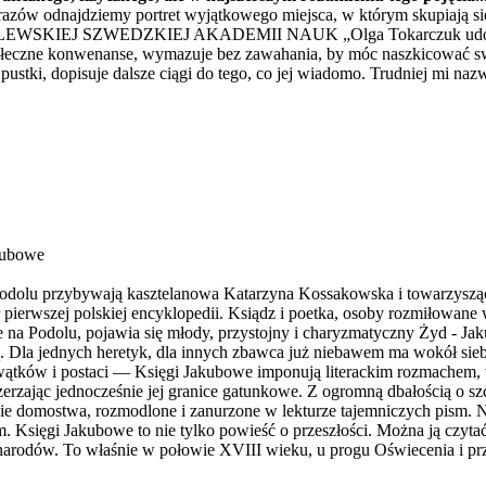
azów odnajdziemy portret wyjątkowego miejsca, w którym skupiają się
ZWEDZKIEJ AKADEMII NAUK „Olga Tokarczuk udowadnia, że g
 społeczne konwenanse, wymazuje bez zawahania, by móc naszkicować 
tki, dopisuje dalsze ciągi do tego, co jej wiadomo. Trudniej mi nazw
akubowe
olu przybywają kasztelanowa Katarzyna Kossakowska i towarzysząca 
 pierwszej polskiej encyklopedii. Ksiądz i poetka, osoby rozmiłowan
że na Podolu, pojawia się młody, przystojny i charyzmatyczny Żyd - J
ką. Dla jednych heretyk, dla innych zbawca już niebawem ma wokół si
iąt wątków i postaci — Księgi Jakubowe imponują literackim rozmachem,
zerzając jednocześnie jej granice gatunkowe. Z ogromną dbałością o szc
e domostwa, rozmodlone i zanurzone w lekturze tajemniczych pism. Na
am. Księgi Jakubowe to nie tylko powieść o przeszłości. Można ją czyt
łych narodów. To właśnie w połowie XVIII wieku, u progu Oświecenia i p