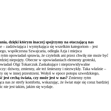
ia, dzięki którym inaczej spojrzymy na otaczającą nas
e – zadziwiająca i wymykająca się wszelkim kategoriom – jest
go, współczesna Szwajcaria, odległa Azja i miejsca
rytm opowiadań sprawia, że czytelnik ani przez chwilę nie może być
bardziej niepojęty. Obecne w opowiadaniach elementy groteski,
 opowiadań Olgi Tokarczuk Zaskakujące i nieprzewidywalne
czy: dziwny, zmienny, ale też śmieszny i niezwykły. Taka właśnie –
zy się w innej przestrzeni. Wołyń w epoce potopu szwedzkiego,
 jest cechą świata, czy może jest w nas?
Zmienny rytm
 nas ze strefy komfortu, wskazując, że świat staje się coraz bardziej
 nie jest takim, jakim się wydaje.