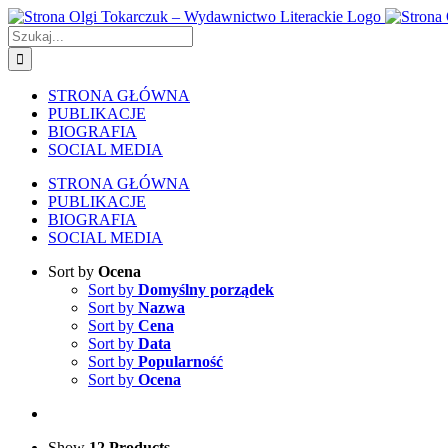
Skip
to
Szukaj
content
STRONA GŁÓWNA
PUBLIKACJE
BIOGRAFIA
SOCIAL MEDIA
STRONA GŁÓWNA
PUBLIKACJE
BIOGRAFIA
SOCIAL MEDIA
Sort by
Ocena
Sort by
Domyślny porządek
Sort by
Nazwa
Sort by
Cena
Sort by
Data
Sort by
Popularność
Sort by
Ocena
Show
12 Products