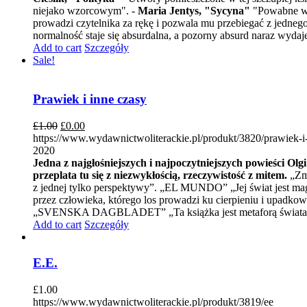
niejako wzorcowym". -
Maria Jentys, "Sycyna"
"Powabne w op
prowadzi czytelnika za rękę i pozwala mu przebiegać z jedne
normalność staje się absurdalna, a pozorny absurd naraz wydaje
Add to cart
Szczegóły
Sale!
Prawiek i inne czasy
£
1.00
£
0.00
https://www.wydawnictwoliterackie.pl/produkt/3820/prawiek-i
2020
Jedna z najgłośniejszych i najpoczytniejszych powieści Olg
przeplata tu się z niezwykłością, rzeczywistość z mitem.
„Zmy
z jednej tylko perspektywy”. „EL MUNDO” „Jej świat jest mag
przez człowieka, którego los prowadzi ku cierpieniu i upadk
„SVENSKA DAGBLADET” „Ta książka jest metaforą świata, s
Add to cart
Szczegóły
E.E.
£
1.00
https://www.wydawnictwoliterackie.pl/produkt/3819/ee