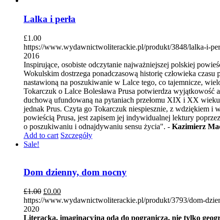
Lalka i perła
£
1.00
https://www.wydawnictwoliterackie.pl/produkt/3848/lalka-i-per
2016
Inspirujące, osobiste odczytanie najważniejszej polskiej powi
Wokulskim dostrzega ponadczasową historię człowieka czasu prz
nastawioną na poszukiwanie w Lalce tego, co tajemnicze, wie
Tokarczuk o Lalce Bolesława Prusa potwierdza wyjątkowość aut
duchową ufundowaną na pytaniach przełomu XIX i XX wieku. Te 
jednak Prus. Czyta go Tokarczuk niespiesznie, z wdziękiem i w
powieścią Prusa, jest zapisem jej indywidualnej lektury poprze
o poszukiwaniu i odnajdywaniu sensu życia". -
Kazimierz Ma
Add to cart
Szczegóły
Sale!
Dom dzienny, dom nocny
£
1.00
£
0.00
https://www.wydawnictwoliterackie.pl/produkt/3793/dom-dzi
2020
Literacka, imaginacyjna oda do pogranicza, nie tylko geogr