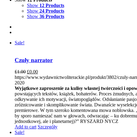
Show
12 Products
Show
24 Products
Show
36 Products
Sale!
Czuły narrator
£
1.00
£
0.00
https://www.wydawnictwoliterackie.pl/produkt/3802/czuly-narr
2020
Wyjątkowe zaproszenie za kulisy własnej twórczości i opo
powstających tekstów, książek, bohaterów. Proces żmudnych, a
odkrywanie ich motywacji, światopoglądów. Odsłanianie pasjon
zróżnicowanie i skomplikowanie świata. Dwanaście wyselekcj
premierowe. W tym szeroko komentowana mowa noblowska. „Wpr
by sporo namieszać nam w głowach, odwracając – ku dobremu – 
jednostkowej, ale i planetarnej)?” RYSZARD NYCZ
Add to cart
Szczegóły
Sale!