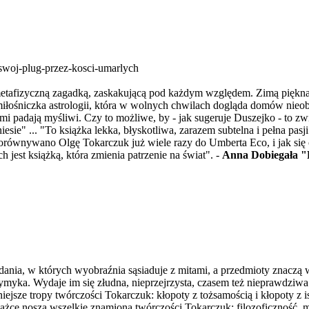
swoj-plug-przez-kosci-umarlych
 metafizyczną zagadką, zaskakującą pod każdym względem. Zimą piękna
iłośniczka astrologii, która w wolnych chwilach dogląda domów nieob
arami padają myśliwi. Czy to możliwe, by - jak sugeruje Duszejko - to
iesie" ... "To książka lekka, błyskotliwa, zarazem subtelna i pełna pasji
 porównywano Olgę Tokarczuk już wiele razy do Umberta Eco, i jak się 
jest książką, która zmienia patrzenie na świat". -
Anna Dobiegała "
ia, w których wyobraźnia sąsiaduje z mitami, a przedmioty znaczą więc
wymyka. Wydaje im się złudna, nieprzejrzysta, czasem też nieprawdziwa
ejsze tropy twórczości Tokarczuk: kłopoty z tożsamością i kłopoty z 
żce noszą wszelkie znamiona twórczości Tokarczuk: filozoficzność, m