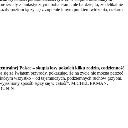
e światy z fantastycznymi bohaterami, ale bardziej to, że delikatnie
 każdy poziom łączy się z zupełnie innym punktem widzenia, rzekoma
entralnej Polsce – skupia losy pokoleń kilku rodzin, codzienność
 się ze światem przyrody, pokazując, że na życie nie można patrzeć
 w którym wszystko – od tajemniczych, podziemnych ruchów grzybni,
 niewyjaśniony sposób łączy się w całość”. MICHEL EKMAN,
A DUNIN