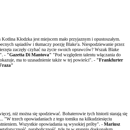
 Kotlina Kłodzka jest miejscem mało przyjaznym i opustoszałym.
ecnych sąsiadów i tłumaczy poezję Blake'a. Niespodziewanie przez
 zwierzęta zaczęły czyhać na życie swoich oprawców? Wszak Blake
". -
"Gazetta Di Mantova"
"Pod względem talentu włączania do
okazuje, ma to uzasadnienie także w tej powieści". -
"Frankfurter
Fraza"
ej, niż można się spodziewać. Bohaterowie tych historii starają się
... "W trzech opowiadaniach z tego tomiku na kilkudziesięciu
istnieniem. Wszystkie opowiadania są wysokiej próby". -
Mariusz
etaforyczność, paraboliczność, tyle że w stopniu doskonałym,