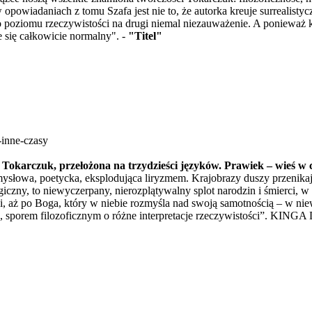
owiadaniach z tomu Szafa jest nie to, że autorka kreuje surrealistyczn
go poziomu rzeczywistości na drugi niemal niezauważenie. A ponieważ
 się całkowicie normalny". -
"Titel"
-inne-czasy
i Tokarczuk, przełożona na trzydzieści języków. Prawiek – wieś w c
słowa, poetycka, eksplodująca liryzmem. Krajobrazy duszy przenikają
iczny, to niewyczerpany, nierozplątywalny splot narodzin i śmierci,
owi, aż po Boga, który w niebie rozmyśla nad swoją samotnością – w
porem filozoficznym o różne interpretacje rzeczywistości”. KING