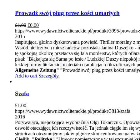
Prowadź swój pług przez kości umarłych
£
1.00
£
0.00
https://www.wydawnictwoliterackie.pl/produkt/3995/prowadz-
2015
Inspirująca, głośno dyskutowana powieść. Thriller moralny z
Wsród nielicznych mieszkańców pozostała Janina Duszejko - m
tę spokojną okolicę przetacza się fala morderstw, których ofi
pisał: "Błąkająca się Sarna po lesie / Ludzkiej Duszy niepokój n
lekkiej formy literackiej materiału o ambicjach filozoficznych
Allgemeine Zeitung"
"Prowadź swój pług przez kości umarłych 
Add to cart
Szczegóły
Szafa
£
1.00
https://www.wydawnictwoliterackie.pl/produkt/3813/szafa
2016
Porywająca, niepokojąca wyobraźnia Olgi Tokarczuk. Opowiadan
oswoić otaczającą ich rzeczywistość. Ta jednak ciągle im się 
stronicach otrzymujemy jak w pigułce skoncentrowane najważni
Cieślik, "Polityka"
"Utwory pomieszczone w tej szczupłej ksią