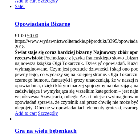
Add to cart
Szczegóły
Sale!
Opowiadania Bizarne
£
1.00
£
0.00
https://www.wydawnictwoliterackie.pl/produkt/3395/opowiada
2018
Świat staje się coraz bardziej bizarny
Najnowszy zbiór opo
rzeczywistość
Pochodzące z języka francuskiego słowo „bizarr
najnowsza książka Olgi Tokarczuk. Dziesięć opowiadań. Każde 
wyimaginowane. Czym jest poczucie dziwności i skąd ono poch
pewny tego, co wydarzy się na kolejnej stronie. Olga Tokarczuk
czarnego humoru, fantastyki i grozy unaoczniają, że w naszej 
opowiadania, dzięki którym inaczej spojrzymy na otaczającą na
zadziwiająca i wymykająca się wszelkim kategoriom – jest naj
współczesna Szwajcaria, odległa Azja i miejsca wyimaginowa
opowiadań sprawia, że czytelnik ani przez chwilę nie może być 
niepojęty. Obecne w opowiadaniach elementy groteski, czarnego 
Add to cart
Szczegóły
Gra na wielu bębenkach