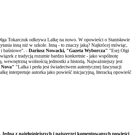
zji Olga Tokarczuk odkrywa Lalkę na nowo. W opowieści o Stanisławie
ytania inną niż w szkole. Inną - to znaczy jaką? Najkrócej mówiąc,
 i baśniowe". -
Dariusz Nowacki, "Gazeta Wyborcza"
"Esej Olgi
wiązek z tradycją rozumie bardzo konkretnie - jako wspólnotę
 wewnętrzną wolnością jednostki a historią. Najważniejszy jest
a Nova"
"Lalka i perła jest świadectwem autentycznej fascynacji
lkę interpretuje autorka jako powieść inicjacyjną, literacką opowieść
.. Jedna z najgłośniejszych i najszerzej komentowanych powieści