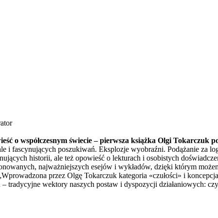
ator
wieść o współczesnym świecie – pierwsza książka Olgi Tokarczuk 
le i fascynujących poszukiwań. Eksplozje wyobraźni. Podążanie za lo
ujących historii, ale też opowieść o lekturach i osobistych doświadcz
onowanych, najważniejszych esejów i wykładów, dzięki którym możemy 
owadzona przez Olgę Tokarczuk kategoria «czułości» i koncepcja «cz
tradycyjne wektory naszych postaw i dyspozycji działaniowych: czyż c