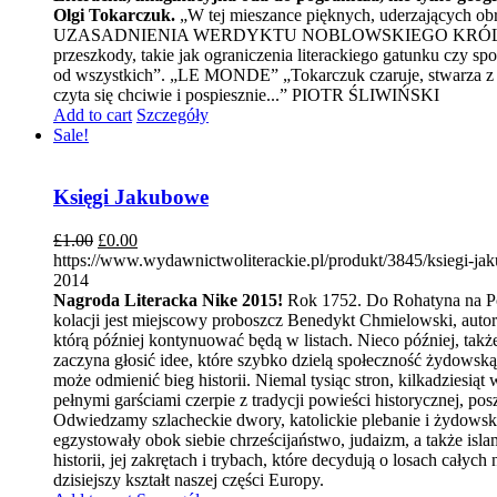
Olgi Tokarczuk.
„W tej mieszance pięknych, uderzających obr
UZASADNIENIA WERDYKTU NOBLOWSKIEGO KRÓLEWSKIEJ S
przeszkody, takie jak ograniczenia literackiego gatunku czy
od wszystkich”. „LE MONDE” „Tokarczuk czaruje, stwarza z pus
czyta się chciwie i pospiesznie...” PIOTR ŚLIWIŃSKI
Add to cart
Szczegóły
Sale!
Księgi Jakubowe
£
1.00
£
0.00
https://www.wydawnictwoliterackie.pl/produkt/3845/ksiegi-j
2014
Nagroda Literacka Nike 2015!
Rok 1752. Do Rohatyna na Pod
kolacji jest miejscowy proboszcz Benedykt Chmielowski, autor
którą później kontynuować będą w listach. Nieco później, tak
zaczyna głosić idee, które szybko dzielą społeczność żydows
może odmienić bieg historii. Niemal tysiąc stron, kilkadzies
pełnymi garściami czerpie z tradycji powieści historycznej, pos
Odwiedzamy szlacheckie dwory, katolickie plebanie i żydowski
egzystowały obok siebie chrześcijaństwo, judaizm, a także isl
historii, jej zakrętach i trybach, które decydują o losach ca
dzisiejszy kształt naszej części Europy.