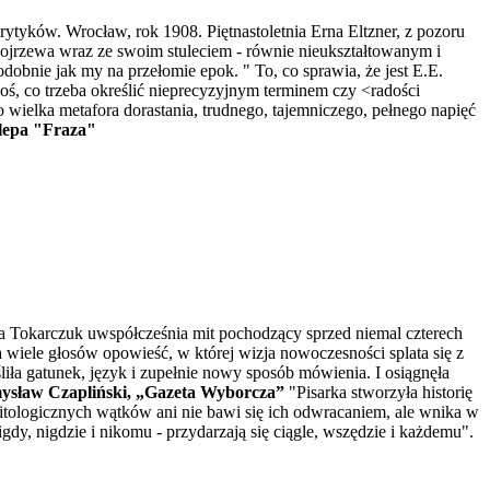
ytyków. Wrocław, rok 1908. Piętnastoletnia Erna Eltzner, z pozoru
ojrzewa wraz ze swoim stuleciem - równie nieukształtowanym i
dobnie jak my na przełomie epok. " To, co sprawia, że jest E.E.
 coś, co trzeba określić nieprecyzyjnym terminem czy <radości
o wielka metafora dorastania, trudnego, tajemniczego, pełnego napięć
epa "Fraza"
ga Tokarczuk uwspółcześnia mit pochodzący sprzed niemal czterech
na wiele głosów opowieść, w której wizja nowoczesności splata się z
iła gatunek, język i zupełnie nowy sposób mówienia. I osiągnęła
ysław Czapliński, „Gazeta Wyborcza”
"Pisarka stworzyła historię
tologicznych wątków ani nie bawi się ich odwracaniem, ale wnika w
gdy, nigdzie i nikomu - przydarzają się ciągle, wszędzie i każdemu".