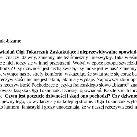
nia-bizarne
wiadań Olgi Tokarczuk
Zaskakujące i nieprzewidywalne opowiadan
e” znaczy: dziwny, zmienny, ale też śmieszny i niezwykły. Taka właśni
z nich toczy się w innej przestrzeni. Wołyń w epoce potopu szwedzkie
odzi? Czy dziwność jest cechą świata, czy może jest w nas? Zmienny 
 wytrąca nas ze strefy komfortu, wskazując, że świat staje się coraz 
rzeczywistości nic nie jest takim, jakim się wydaje. Najnowszy zbiór
s rzeczywistość Pochodzące z języka francuskiego słowo „bizarre” zna
nowsza książka Olgi Tokarczuk. Dziesięć opowiadań. Każde z nich toc
ne.
Czym jest poczucie dziwności i skąd ono pochodzi? Czy dziwność
pewny tego, co wydarzy się na kolejnej stronie. Olga Tokarczuk wytrąca
humoru, fantastyki i grozy unaoczniają, że w naszej rzeczywistości nic