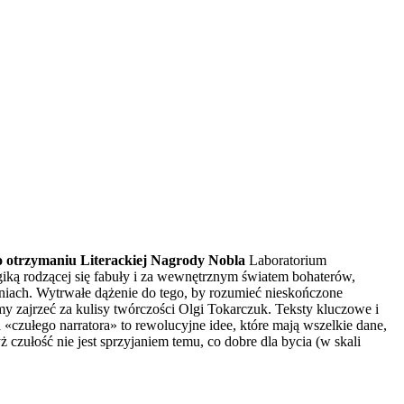
po otrzymaniu Literackiej Nagrody Nobla
Laboratorium
giką rodzącej się fabuły i za wewnętrznym światem bohaterów,
eniach. Wytrwałe dążenie do tego, by rozumieć nieskończone
zajrzeć za kulisy twórczości Olgi Tokarczuk. Teksty kluczowe i
ułego narratora» to rewolucyjne idee, które mają wszelkie dane,
zułość nie jest sprzyjaniem temu, co dobre dla bycia (w skali