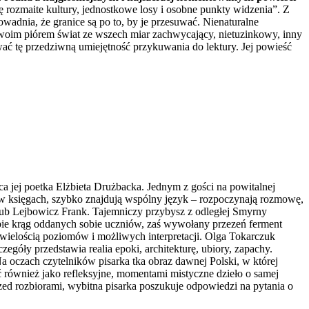
 rozmaite kultury, jednostkowe losy i osobne punkty widzenia”. Z
ranice są po to, by je przesuwać. Nienaturalne
swoim piórem świat ze wszech miar zachwycający, nietuzinkowy, inny
ać tę przedziwną umiejętność przykuwania do lektury. Jej powieść
jej poetka Elżbieta Drużbacka. Jednym z gości na powitalnej
e w księgach, szybko znajdują wspólny język – rozpoczynają rozmowę,
akub Lejbowicz Frank. Tajemniczy przybysz z odległej Smyrny
ebie krąg oddanych sobie uczniów, zaś wywołany przezeń ferment
 wielością poziomów i możliwych interpretacji. Olga Tokarczuk
zegóły przedstawia realia epoki, architekturę, ubiory, zapachy.
 oczach czytelników pisarka tka obraz dawnej Polski, w której
ać również jako refleksyjne, momentami mistyczne dzieło o samej
rzed rozbiorami, wybitna pisarka poszukuje odpowiedzi na pytania o