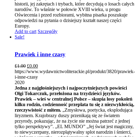
historii, jej zakrętach i trybach, które decydują o losach całych
narodów. To właśnie w połowie XVIII wieku, u progu
Oświecenia i przed rozbiorami, wybitna pisarka poszukuje
odpowiedzi na pytania o dzisiejszy kształt naszej części
Europy.
Add to cart
Szczegóły
Sale!
Prawiek i inne czasy
£
1.00
£
0.00
https://www.wydawnictwoliterackie.pl/produkt/3820/prawiek-
i-inne-czasy
2020
Jedna z najgłośniejszych i najpoczytniejszych powieści
Olgi Tokarczuk, przełożona na trzydzieści języków.
Prawiek – wieś w centralnej Polsce – skupia losy pokoleń
kilku rodzin, codzienność przeplata tu się z niezwykłością,
rzeczywistość z mitem.
„Zmysłowa, poetycka, eksplodująca
liryzmem. Krajobrazy duszy przenikają się ze światem
przyrody, pokazując, że na życie nie można patrzeć z jednej
tylko perspektywy”. „EL MUNDO” „Jej świat jest magiczny,
to niewyczerpany, nierozplątywalny splot narodzin i śmierci,