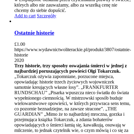
których albo nie zauważamy, albo za wszelką cenę nie
chcemy do siebie dopuścić.
Add to cart
Szczegóły
Ostatnie historie
£
1.00
https://www.wydawnictwoliterackie.pl/produkt/3807/ostatnie-
historie
2020
Trzy historie, trzy sposoby oswajania śmierci w jednej z
najbardziej poruszających powieści Olgi Tokarczuk.
„Tokarczuk ożywia zapomniane, porzucone miejsca,
opowiadając historie trzech życiowych wojowniczek
samotnie kreujących własne losy”. „FRANKFURTER
RUNDSCHAU” „Pisarka wpuszcza nieco światła do świata
wypełnionego ciemnością. W mistrzowski sposób buduje
wielowarstwowe opowieści, w których przywraca sens temu,
co pozornie beznadziejne, na zawsze stracone”. „THE
GUARDIAN” „Mimo że to najbardziej mroczna, gorzka i
przejmująca książka Tokarczuk, a zdania bohaterów
opowiadających o śmierci łamią się, kawałkują, osuwają w
milczenie, to jednak czytelnik wie, o czym mówią i co się za