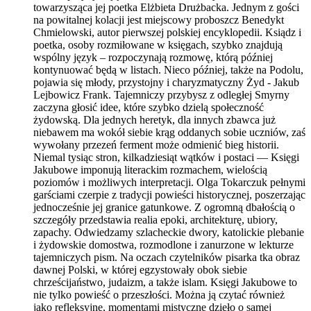
towarzysząca jej poetka Elżbieta Drużbacka. Jednym z gości
na powitalnej kolacji jest miejscowy proboszcz Benedykt
Chmielowski, autor pierwszej polskiej encyklopedii. Ksiądz i
poetka, osoby rozmiłowane w księgach, szybko znajdują
wspólny język – rozpoczynają rozmowę, którą później
kontynuować będą w listach. Nieco później, także na Podolu,
pojawia się młody, przystojny i charyzmatyczny Żyd - Jakub
Lejbowicz Frank. Tajemniczy przybysz z odległej Smyrny
zaczyna głosić idee, które szybko dzielą społeczność
żydowską. Dla jednych heretyk, dla innych zbawca już
niebawem ma wokół siebie krąg oddanych sobie uczniów, zaś
wywołany przezeń ferment może odmienić bieg historii.
Niemal tysiąc stron, kilkadziesiąt wątków i postaci — Księgi
Jakubowe imponują literackim rozmachem, wielością
poziomów i możliwych interpretacji. Olga Tokarczuk pełnymi
garściami czerpie z tradycji powieści historycznej, poszerzając
jednocześnie jej granice gatunkowe. Z ogromną dbałością o
szczegóły przedstawia realia epoki, architekturę, ubiory,
zapachy. Odwiedzamy szlacheckie dwory, katolickie plebanie
i żydowskie domostwa, rozmodlone i zanurzone w lekturze
tajemniczych pism. Na oczach czytelników pisarka tka obraz
dawnej Polski, w której egzystowały obok siebie
chrześcijaństwo, judaizm, a także islam. Księgi Jakubowe to
nie tylko powieść o przeszłości. Można ją czytać również
jako refleksyjne, momentami mistyczne dzieło o samej