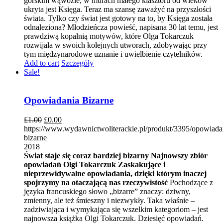
górskim wąwozie, w murach małego klasztoru od wieków
ukryta jest Księga. Teraz ma szansę zaważyć na przyszłości
świata. Tylko czy świat jest gotowy na to, by Księga została
odnaleziona? Młodzieńcza powieść, napisana 30 lat temu, jest
prawdziwą kopalnią motywów, które Olga Tokarczuk
rozwijała w swoich kolejnych utworach, zdobywając przy
tym międzynarodowe uznanie i uwielbienie czytelników.
Add to cart
Szczegóły
Sale!
Opowiadania Bizarne
£
1.00
£
0.00
https://www.wydawnictwoliterackie.pl/produkt/3395/opowiada
bizarne
2018
Świat staje się coraz bardziej bizarny
Najnowszy zbiór
opowiadań Olgi Tokarczuk
Zaskakujące i
nieprzewidywalne opowiadania, dzięki którym inaczej
spojrzymy na otaczającą nas rzeczywistość
Pochodzące z
języka francuskiego słowo „bizarre” znaczy: dziwny,
zmienny, ale też śmieszny i niezwykły. Taka właśnie –
zadziwiająca i wymykająca się wszelkim kategoriom – jest
najnowsza książka Olgi Tokarczuk. Dziesięć opowiadań.