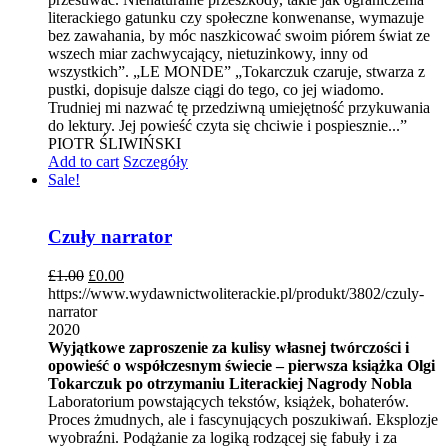
literackiego gatunku czy społeczne konwenanse, wymazuje
bez zawahania, by móc naszkicować swoim piórem świat ze
wszech miar zachwycający, nietuzinkowy, inny od
wszystkich”. „LE MONDE” „Tokarczuk czaruje, stwarza z
pustki, dopisuje dalsze ciągi do tego, co jej wiadomo.
Trudniej mi nazwać tę przedziwną umiejętność przykuwania
do lektury. Jej powieść czyta się chciwie i pospiesznie...”
PIOTR ŚLIWIŃSKI
Add to cart
Szczegóły
Sale!
Czuły narrator
£
1.00
£
0.00
https://www.wydawnictwoliterackie.pl/produkt/3802/czuly-
narrator
2020
Wyjątkowe zaproszenie za kulisy własnej twórczości i
opowieść o współczesnym świecie – pierwsza książka Olgi
Tokarczuk po otrzymaniu Literackiej Nagrody Nobla
Laboratorium powstających tekstów, książek, bohaterów.
Proces żmudnych, ale i fascynujących poszukiwań. Eksplozje
wyobraźni. Podążanie za logiką rodzącej się fabuły i za