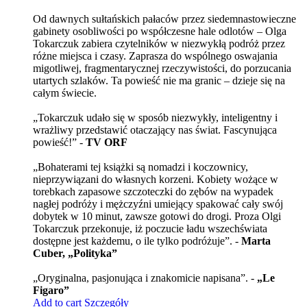
Od dawnych sułtańskich pałaców przez siedemnastowieczne
gabinety osobliwości po współczesne hale odlotów – Olga
Tokarczuk zabiera czytelników w niezwykłą podróż przez
różne miejsca i czasy. Zaprasza do wspólnego oswajania
migotliwej, fragmentarycznej rzeczywistości, do porzucania
utartych szlaków. Ta powieść nie ma granic – dzieje się na
całym świecie.
„Tokarczuk udało się w sposób niezwykły, inteligentny i
wrażliwy przedstawić otaczający nas świat. Fascynująca
powieść!” -
TV ORF
„Bohaterami tej książki są nomadzi i koczownicy,
nieprzywiązani do własnych korzeni. Kobiety wożące w
torebkach zapasowe szczoteczki do zębów na wypadek
nagłej podróży i mężczyźni umiejący spakować cały swój
dobytek w 10 minut, zawsze gotowi do drogi. Proza Olgi
Tokarczuk przekonuje, iż poczucie ładu wszechświata
dostępne jest każdemu, o ile tylko podróżuje”. -
Marta
Cuber, „Polityka”
„Oryginalna, pasjonująca i znakomicie napisana”. -
„Le
Figaro”
Add to cart
Szczegóły