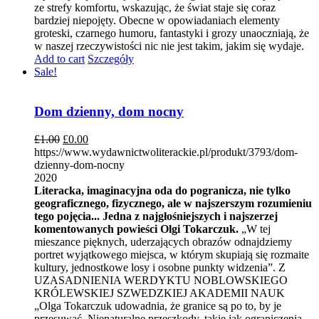
ze strefy komfortu, wskazując, że świat staje się coraz
bardziej niepojęty. Obecne w opowiadaniach elementy
groteski, czarnego humoru, fantastyki i grozy unaoczniają, że
w naszej rzeczywistości nic nie jest takim, jakim się wydaje.
Add to cart
Szczegóły
Sale!
Dom dzienny, dom nocny
£
1.00
£
0.00
https://www.wydawnictwoliterackie.pl/produkt/3793/dom-
dzienny-dom-nocny
2020
Literacka, imaginacyjna oda do pogranicza, nie tylko
geograficznego, fizycznego, ale w najszerszym rozumieniu
tego pojęcia... Jedna z najgłośniejszych i najszerzej
komentowanych powieści Olgi Tokarczuk.
„W tej
mieszance pięknych, uderzających obrazów odnajdziemy
portret wyjątkowego miejsca, w którym skupiają się rozmaite
kultury, jednostkowe losy i osobne punkty widzenia”. Z
UZASADNIENIA WERDYKTU NOBLOWSKIEGO
KRÓLEWSKIEJ SZWEDZKIEJ AKADEMII NAUK
„Olga Tokarczuk udowadnia, że granice są po to, by je
przesuwać. Nienaturalne przeszkody, takie jak ograniczenia