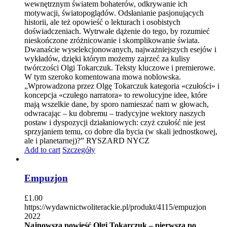
wewnętrznym światem bohaterów, odkrywanie ich
motywacji, światopoglądów. Odsłanianie pasjonujących
historii, ale też opowieść o lekturach i osobistych
doświadczeniach. Wytrwałe dążenie do tego, by rozumieć
nieskończone zróżnicowanie i skomplikowanie świata.
Dwanaście wyselekcjonowanych, najważniejszych esejów i
wykładów, dzięki którym możemy zajrzeć za kulisy
twórczości Olgi Tokarczuk. Teksty kluczowe i premierowe.
W tym szeroko komentowana mowa noblowska.
„Wprowadzona przez Olgę Tokarczuk kategoria «czułości» i
koncepcja «czułego narratora» to rewolucyjne idee, które
mają wszelkie dane, by sporo namieszać nam w głowach,
odwracając – ku dobremu – tradycyjne wektory naszych
postaw i dyspozycji działaniowych: czyż czułość nie jest
sprzyjaniem temu, co dobre dla bycia (w skali jednostkowej,
ale i planetarnej)?” RYSZARD NYCZ
Add to cart
Szczegóły
Empuzjon
£
1.00
https://wydawnictwoliterackie.pl/produkt/4115/empuzjon
2022
Najnowsza powieść Olgi Tokarczuk – pierwsza po