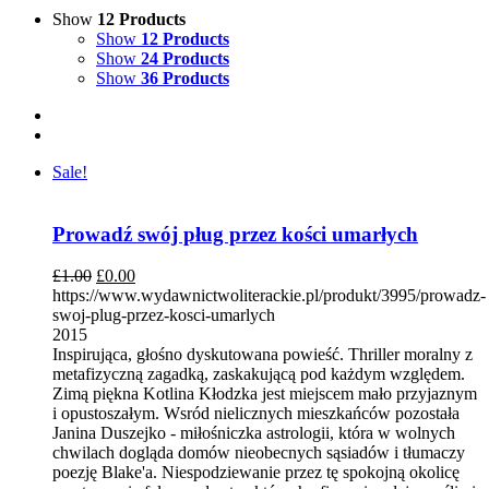
Show
12 Products
Show
12 Products
Show
24 Products
Show
36 Products
Sale!
Prowadź swój pług przez kości umarłych
£
1.00
£
0.00
https://www.wydawnictwoliterackie.pl/produkt/3995/prowadz-
swoj-plug-przez-kosci-umarlych
2015
Inspirująca, głośno dyskutowana powieść. Thriller moralny z
metafizyczną zagadką, zaskakującą pod każdym względem.
Zimą piękna Kotlina Kłodzka jest miejscem mało przyjaznym
i opustoszałym. Wsród nielicznych mieszkańców pozostała
Janina Duszejko - miłośniczka astrologii, która w wolnych
chwilach dogląda domów nieobecnych sąsiadów i tłumaczy
poezję Blake'a. Niespodziewanie przez tę spokojną okolicę