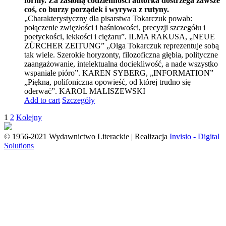
formy. Za zasłoną codzienności autorka dostrzega zawsze
coś, co burzy porządek i wyrywa z rutyny.
„Charakterystyczny dla pisarstwa Tokarczuk powab:
połączenie zwięzłości i baśniowości, precyzji szczegółu i
poetyckości, lekkości i ciężaru”. ILMA RAKUSA, „NEUE
ZÜRCHER ZEITUNG” „Olga Tokarczuk reprezentuje sobą
tak wiele. Szerokie horyzonty, filozoficzna głębia, polityczne
zaangażowanie, intelektualna dociekliwość, a nade wszystko
wspaniałe pióro”. KAREN SYBERG, „INFORMATION”
„Piękna, polifoniczna opowieść, od której trudno się
oderwać”. KAROL MALISZEWSKI
Add to cart
Szczegóły
1
2
Kolejny
© 1956-2021 Wydawnictwo Literackie | Realizacja
Invisio - Digital
Solutions
Go
to
Top