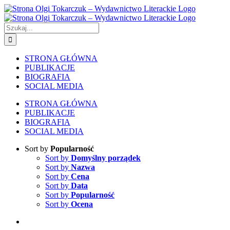
Skip
to
content
Szukaj
STRONA GŁÓWNA
PUBLIKACJE
BIOGRAFIA
SOCIAL MEDIA
STRONA GŁÓWNA
PUBLIKACJE
BIOGRAFIA
SOCIAL MEDIA
Sort by
Popularność
Sort by
Domyślny porządek
Sort by
Nazwa
Sort by
Cena
Sort by
Data
Sort by
Popularność
Sort by
Ocena