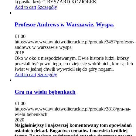
tą pustką kryje”. RYSZARD KOZIOŁEK
Add to cart
Szczegóły
Profesor Andrews w Warszawie. Wyspa.
£
1.00
https://www.wydawnictwoliterackie.pl/produkt/3457/profesor-
andrews-w-warszawie-wyspa
2018
Oko w oko z niespodziewanym. Dwie historie ludzi, którzy
przestali być pewni tego, co dzieje się wokół nich, kim są. Ich
świat w jednej chwili wywrócił się do góry nogami.
Add to cart
Szczegóły
Gra na wielu bębenkach
£
1.00
https://www.wydawnictwoliterackie.pl/produkt/3818/gra-na-
wielu-bebenkach
2020
Najgłośniejszy i najszerzej komentowany tom opowiadań
ostatnich dekad. Bogactwo tematów i maestria krótkiej