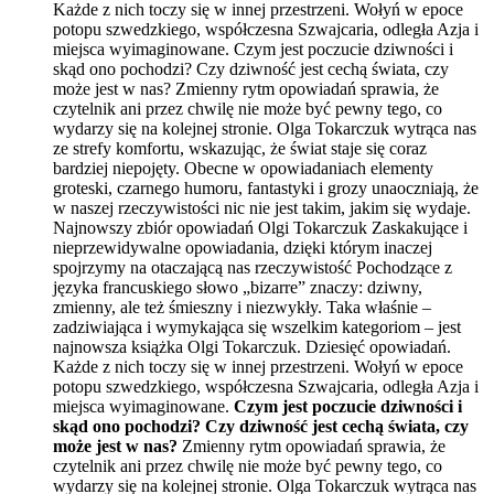
Każde z nich toczy się w innej przestrzeni. Wołyń w epoce
potopu szwedzkiego, współczesna Szwajcaria, odległa Azja i
miejsca wyimaginowane. Czym jest poczucie dziwności i
skąd ono pochodzi? Czy dziwność jest cechą świata, czy
może jest w nas? Zmienny rytm opowiadań sprawia, że
czytelnik ani przez chwilę nie może być pewny tego, co
wydarzy się na kolejnej stronie. Olga Tokarczuk wytrąca nas
ze strefy komfortu, wskazując, że świat staje się coraz
bardziej niepojęty. Obecne w opowiadaniach elementy
groteski, czarnego humoru, fantastyki i grozy unaoczniają, że
w naszej rzeczywistości nic nie jest takim, jakim się wydaje.
Najnowszy zbiór opowiadań Olgi Tokarczuk Zaskakujące i
nieprzewidywalne opowiadania, dzięki którym inaczej
spojrzymy na otaczającą nas rzeczywistość Pochodzące z
języka francuskiego słowo „bizarre” znaczy: dziwny,
zmienny, ale też śmieszny i niezwykły. Taka właśnie –
zadziwiająca i wymykająca się wszelkim kategoriom – jest
najnowsza książka Olgi Tokarczuk. Dziesięć opowiadań.
Każde z nich toczy się w innej przestrzeni. Wołyń w epoce
potopu szwedzkiego, współczesna Szwajcaria, odległa Azja i
miejsca wyimaginowane.
Czym jest poczucie dziwności i
skąd ono pochodzi? Czy dziwność jest cechą świata, czy
może jest w nas?
Zmienny rytm opowiadań sprawia, że
czytelnik ani przez chwilę nie może być pewny tego, co
wydarzy się na kolejnej stronie. Olga Tokarczuk wytrąca nas