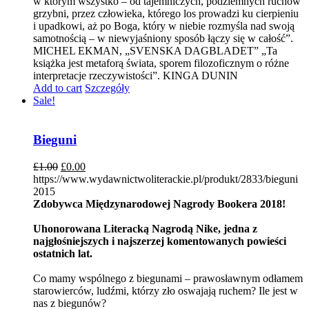
w którym wszystko – od tajemniczych, podziemnych ruchów
grzybni, przez człowieka, którego los prowadzi ku cierpieniu
i upadkowi, aż po Boga, który w niebie rozmyśla nad swoją
samotnością – w niewyjaśniony sposób łączy się w całość”.
MICHEL EKMAN, „SVENSKA DAGBLADET” „Ta
książka jest metaforą świata, sporem filozoficznym o różne
interpretacje rzeczywistości”. KINGA DUNIN
Add to cart
Szczegóły
Sale!
Bieguni
£
1.00
£
0.00
https://www.wydawnictwoliterackie.pl/produkt/2833/bieguni
2015
Zdobywca Międzynarodowej Nagrody Bookera 2018!
Uhonorowana Literacką Nagrodą Nike, jedna z
najgłośniejszych i najszerzej komentowanych powieści
ostatnich lat.
Co mamy wspólnego z biegunami – prawosławnym odłamem
starowierców, ludźmi, którzy zło oswajają ruchem? Ile jest w
nas z biegunów?