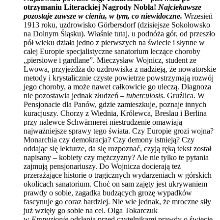
otrzymaniu Literackiej Nagrody Nobla!
Najciekawsze
pozostaje zawsze w cieniu, w tym, co niewidoczne.
Wrzesień
1913 roku, uzdrowisko Görbersdorf (dzisiejsze Sokołowsko
na Dolnym Śląsku). Właśnie tutaj, u podnóża gór, od przeszło
pół wieku działa jedno z pierwszych na świecie i słynne w
całej Europie specjalistyczne sanatorium leczące choroby
„piersiowe i gardlane”. Mieczysław Wojnicz, student ze
Lwowa, przyjeżdża do uzdrowiska z nadzieją, że nowatorskie
metody i krystalicznie czyste powietrze powstrzymają rozwój
jego choroby, a może nawet całkowicie go uleczą. Diagnoza
nie pozostawia jednak złudzeń –
tuberculosis
. Gruźlica. W
Pensjonacie dla Panów, gdzie zamieszkuje, poznaje innych
kuracjuszy. Chorzy z Wiednia, Królewca, Breslau i Berlina
przy nalewce Schwärmerei niestrudzenie omawiają
najważniejsze sprawy tego świata. Czy Europie grozi wojna?
Monarchia czy demokracja? Czy demony istnieją? Czy
oddając się lekturze, da się rozpoznać, czyją ręką tekst został
napisany – kobiety czy mężczyzny? Ale nie tylko te pytania
zajmują pensjonariuszy. Do Wojnicza docierają też
przerażające historie o tragicznych wydarzeniach w górskich
okolicach sanatorium. Choć on sam zajęty jest ukrywaniem
prawdy o sobie, zagadka budzących grozę wypadków
fascynuje go coraz bardziej. Nie wie jednak, że mroczne siły
już wzięły go sobie na cel. Olga Tokarczuk
w
Empuzjonie
odsłania przed czytelnikami prawdy o świecie,