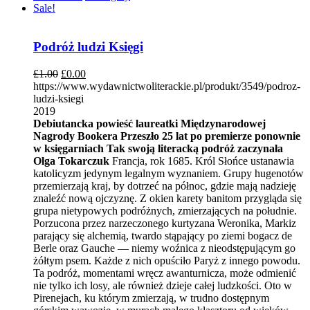
Sale!
Podróż ludzi Księgi
£
1.00
£
0.00
https://www.wydawnictwoliterackie.pl/produkt/3549/podroz-
ludzi-ksiegi
2019
Debiutancka powieść laureatki Międzynarodowej
Nagrody Bookera
Przeszło 25 lat po premierze ponownie
w księgarniach
Tak swoją literacką podróż zaczynała
Olga Tokarczuk
Francja, rok 1685. Król Słońce ustanawia
katolicyzm jedynym legalnym wyznaniem. Grupy hugenotów
przemierzają kraj, by dotrzeć na północ, gdzie mają nadzieję
znaleźć nową ojczyznę. Z okien karety banitom przygląda się
grupa nietypowych podróżnych, zmierzających na południe.
Porzucona przez narzeczonego kurtyzana Weronika, Markiz
parający się alchemią, twardo stąpający po ziemi bogacz de
Berle oraz Gauche — niemy woźnica z nieodstępującym go
żółtym psem. Każde z nich opuściło Paryż z innego powodu.
Ta podróż, momentami wręcz awanturnicza, może odmienić
nie tylko ich losy, ale również dzieje całej ludzkości. Oto w
Pirenejach, ku którym zmierzają, w trudno dostępnym