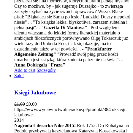
przetacza się fala morderstw, których ofiarami padają myśliwi.
Czy to możliwe, by - jak sugeruje Duszejko - to zwierzęta
zaczęły czyhać na życie swoich oprawców? Wszak Blake
pisał: "Błąkająca się Sarna po lesie / Ludzkiej Duszy niepokój
niesie" ... "To książka lekka, błyskotliwa, zarazem subtelna i
pełna pasji". -
"Gazetta Di Mantova"
"Pod względem
talentu włączania do lekkiej formy literackiej materiału o
ambicjach filozoficznych porównywano Olgę Tokarczuk już
wiele razy do Umberta Eco, i jak się okazuje, ma to
uzasadnienie także w tej powieści". -
"Frankfurter
Allgemeine Zeitung"
"Prowadź swój pług przez kości
umarłych jest książką, która zmienia patrzenie na świat". -
Anna Dobiegała "Fraza"
Add to cart
Szczegóły
Sale!
Księgi Jakubowe
£
1.00
£
0.00
https://www.wydawnictwoliterackie.pl/produkt/3845/ksiegi-
jakubowe
2014
Nagroda Literacka Nike 2015!
Rok 1752. Do Rohatyna na
Podolu przybywają kasztelanowa Katarzyna Kossakowska i