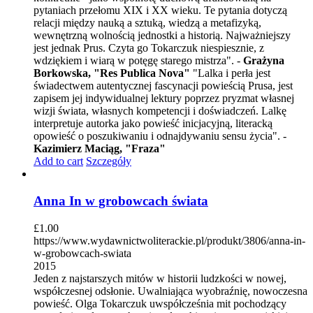
pytaniach przełomu XIX i XX wieku. Te pytania dotyczą
relacji między nauką a sztuką, wiedzą a metafizyką,
wewnętrzną wolnością jednostki a historią. Najważniejszy
jest jednak Prus. Czyta go Tokarczuk niespiesznie, z
wdziękiem i wiarą w potęgę starego mistrza". -
Grażyna
Borkowska, "Res Publica Nova"
"Lalka i perła jest
świadectwem autentycznej fascynacji powieścią Prusa, jest
zapisem jej indywidualnej lektury poprzez pryzmat własnej
wizji świata, własnych kompetencji i doświadczeń. Lalkę
interpretuje autorka jako powieść inicjacyjną, literacką
opowieść o poszukiwaniu i odnajdywaniu sensu życia". -
Kazimierz Maciąg, "Fraza"
Add to cart
Szczegóły
Anna In w grobowcach świata
£
1.00
https://www.wydawnictwoliterackie.pl/produkt/3806/anna-in-
w-grobowcach-swiata
2015
Jeden z najstarszych mitów w historii ludzkości w nowej,
współczesnej odsłonie. Uwalniająca wyobraźnię, nowoczesna
powieść. Olga Tokarczuk uwspółcześnia mit pochodzący