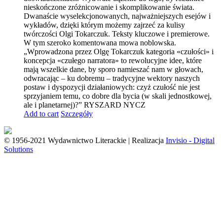
nieskończone zróżnicowanie i skomplikowanie świata.
Dwanaście wyselekcjonowanych, najważniejszych esejów i
wykładów, dzięki którym możemy zajrzeć za kulisy
twórczości Olgi Tokarczuk. Teksty kluczowe i premierowe.
W tym szeroko komentowana mowa noblowska.
„Wprowadzona przez Olgę Tokarczuk kategoria «czułości» i
koncepcja «czułego narratora» to rewolucyjne idee, które
mają wszelkie dane, by sporo namieszać nam w głowach,
odwracając – ku dobremu – tradycyjne wektory naszych
postaw i dyspozycji działaniowych: czyż czułość nie jest
sprzyjaniem temu, co dobre dla bycia (w skali jednostkowej,
ale i planetarnej)?” RYSZARD NYCZ
Add to cart
Szczegóły
© 1956-2021 Wydawnictwo Literackie | Realizacja
Invisio - Digital
Solutions
Go
to
Top