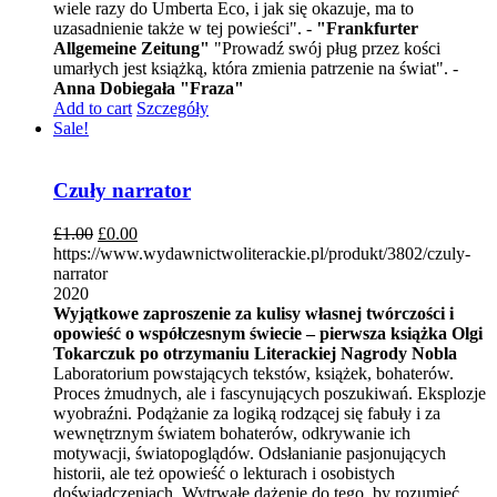
wiele razy do Umberta Eco, i jak się okazuje, ma to
uzasadnienie także w tej powieści". -
"Frankfurter
Allgemeine Zeitung"
"Prowadź swój pług przez kości
umarłych jest książką, która zmienia patrzenie na świat". -
Anna Dobiegała "Fraza"
Add to cart
Szczegóły
Sale!
Czuły narrator
£
1.00
£
0.00
https://www.wydawnictwoliterackie.pl/produkt/3802/czuly-
narrator
2020
Wyjątkowe zaproszenie za kulisy własnej twórczości i
opowieść o współczesnym świecie – pierwsza książka Olgi
Tokarczuk po otrzymaniu Literackiej Nagrody Nobla
Laboratorium powstających tekstów, książek, bohaterów.
Proces żmudnych, ale i fascynujących poszukiwań. Eksplozje
wyobraźni. Podążanie za logiką rodzącej się fabuły i za
wewnętrznym światem bohaterów, odkrywanie ich
motywacji, światopoglądów. Odsłanianie pasjonujących
historii, ale też opowieść o lekturach i osobistych
doświadczeniach. Wytrwałe dążenie do tego, by rozumieć