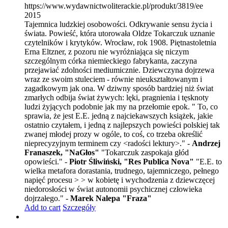
https://www.wydawnictwoliterackie.pl/produkt/3819/ee
2015
Tajemnica ludzkiej osobowości. Odkrywanie sensu życia i
świata. Powieść, która utorowała Oldze Tokarczuk uznanie
czytelników i krytyków. Wrocław, rok 1908. Piętnastoletnia
Erna Eltzner, z pozoru nie wyróżniająca się niczym
szczególnym córka niemieckiego fabrykanta, zaczyna
przejawiać zdolności mediumicznie. Dziewczyna dojrzewa
wraz ze swoim stuleciem - równie nieukształtowanym i
zagadkowym jak ona. W dziwny sposób bardziej niż świat
zmarłych odbija świat żywych: lęki, pragnienia i tęsknoty
ludzi żyjących podobnie jak my na przełomie epok. " To, co
sprawia, że jest E.E. jedną z najciekawszych książek, jakie
ostatnio czytałem, i jedną z najlepszych powieści polskiej tak
zwanej młodej prozy w ogóle, to coś, co trzeba określić
nieprecyzyjnym terminem czy <radości lektury>." -
Andrzej
Franaszek, "NaGłos"
"Tokarczuk zaspokaja głód
opowieści." -
Piotr Śliwiński, "Res Publica Nova"
"E.E. to
wielka metafora dorastania, trudnego, tajemniczego, pełnego
napięć procesu > > w kobietę i wychodzenia z dziewczęcej
niedorosłości w świat autonomii psychicznej człowieka
dojrzałego." -
Marek Nalepa "Fraza"
Add to cart
Szczegóły