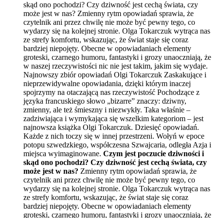
skąd ono pochodzi? Czy dziwność jest cechą świata, czy
może jest w nas? Zmienny rytm opowiadań sprawia, że
czytelnik ani przez chwilę nie może być pewny tego, co
wydarzy się na kolejnej stronie. Olga Tokarczuk wytrąca nas
ze strefy komfortu, wskazując, że świat staje się coraz
bardziej niepojęty. Obecne w opowiadaniach elementy
groteski, czarnego humoru, fantastyki i grozy unaoczniają, że
w naszej rzeczywistości nic nie jest takim, jakim się wydaje.
Najnowszy zbiór opowiadań Olgi Tokarczuk Zaskakujące i
nieprzewidywalne opowiadania, dzięki którym inaczej
spojrzymy na otaczającą nas rzeczywistość Pochodzące z
języka francuskiego słowo „bizarre” znaczy: dziwny,
zmienny, ale też śmieszny i niezwykły. Taka właśnie –
zadziwiająca i wymykająca się wszelkim kategoriom – jest
najnowsza książka Olgi Tokarczuk. Dziesięć opowiadań.
Każde z nich toczy się w innej przestrzeni. Wołyń w epoce
potopu szwedzkiego, współczesna Szwajcaria, odległa Azja i
miejsca wyimaginowane.
Czym jest poczucie dziwności i
skąd ono pochodzi? Czy dziwność jest cechą świata, czy
może jest w nas?
Zmienny rytm opowiadań sprawia, że
czytelnik ani przez chwilę nie może być pewny tego, co
wydarzy się na kolejnej stronie. Olga Tokarczuk wytrąca nas
ze strefy komfortu, wskazując, że świat staje się coraz
bardziej niepojęty. Obecne w opowiadaniach elementy
groteski, czarnego humoru, fantastyki i grozy unaoczniają, że