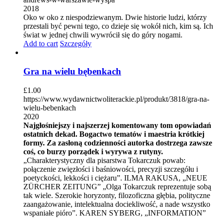
2018
Oko w oko z niespodziewanym. Dwie historie ludzi, którzy
przestali być pewni tego, co dzieje się wokół nich, kim są. Ich
świat w jednej chwili wywrócił się do góry nogami.
Add to cart
Szczegóły
Gra na wielu bębenkach
£
1.00
https://www.wydawnictwoliterackie.pl/produkt/3818/gra-na-
wielu-bebenkach
2020
Najgłośniejszy i najszerzej komentowany tom opowiadań
ostatnich dekad. Bogactwo tematów i maestria krótkiej
formy. Za zasłoną codzienności autorka dostrzega zawsze
coś, co burzy porządek i wyrywa z rutyny.
„Charakterystyczny dla pisarstwa Tokarczuk powab:
połączenie zwięzłości i baśniowości, precyzji szczegółu i
poetyckości, lekkości i ciężaru”. ILMA RAKUSA, „NEUE
ZÜRCHER ZEITUNG” „Olga Tokarczuk reprezentuje sobą
tak wiele. Szerokie horyzonty, filozoficzna głębia, polityczne
zaangażowanie, intelektualna dociekliwość, a nade wszystko
wspaniałe pióro”. KAREN SYBERG, „INFORMATION”