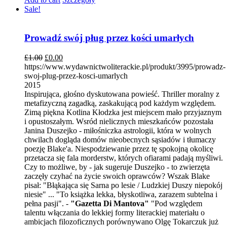
Sale!
Prowadź swój pług przez kości umarłych
£
1.00
£
0.00
https://www.wydawnictwoliterackie.pl/produkt/3995/prowadz-
swoj-plug-przez-kosci-umarlych
2015
Inspirująca, głośno dyskutowana powieść. Thriller moralny z
metafizyczną zagadką, zaskakującą pod każdym względem.
Zimą piękna Kotlina Kłodzka jest miejscem mało przyjaznym
i opustoszałym. Wsród nielicznych mieszkańców pozostała
Janina Duszejko - miłośniczka astrologii, która w wolnych
chwilach dogląda domów nieobecnych sąsiadów i tłumaczy
poezję Blake'a. Niespodziewanie przez tę spokojną okolicę
przetacza się fala morderstw, których ofiarami padają myśliwi.
Czy to możliwe, by - jak sugeruje Duszejko - to zwierzęta
zaczęły czyhać na życie swoich oprawców? Wszak Blake
pisał: "Błąkająca się Sarna po lesie / Ludzkiej Duszy niepokój
niesie" ... "To książka lekka, błyskotliwa, zarazem subtelna i
pełna pasji". -
"Gazetta Di Mantova"
"Pod względem
talentu włączania do lekkiej formy literackiej materiału o
ambicjach filozoficznych porównywano Olgę Tokarczuk już