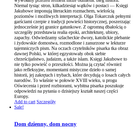
wywołany przezeń ferment może odmienić bieg historii.
Niemal tysiąc stron, kilkadziesiąt wątków i postaci — Księgi
Jakubowe imponują literackim rozmachem, wielością
poziomów i możliwych interpretacji. Olga Tokarczuk pełnymi
garściami czerpie z tradycji powieści historycznej, poszerzając
jednocześnie jej granice gatunkowe. Z ogromną dbałością o
szczegóły przedstawia realia epoki, architekturę, ubiory,
zapachy. Odwiedzamy szlacheckie dwory, katolickie plebanie
i żydowskie domostwa, rozmodlone i zanurzone w lekturze
tajemniczych pism. Na oczach czytelników pisarka tka obraz
dawnej Polski, w której egzystowały obok siebie
chrześcijaństwo, judaizm, a także islam. Księgi Jakubowe to
nie tylko powieść o przeszłości. Można ją czytać również
jako refleksyjne, momentami mistyczne dzieło o samej
historii, jej zakrętach i trybach, które decydują o losach całych
narodów. To właśnie w połowie XVIII wieku, u progu
Oświecenia i przed rozbiorami, wybitna pisarka poszukuje
odpowiedzi na pytania o dzisiejszy kształt naszej części
Europy.
Add to cart
Szczegóły
Sale!
Dom dzienny, dom nocny