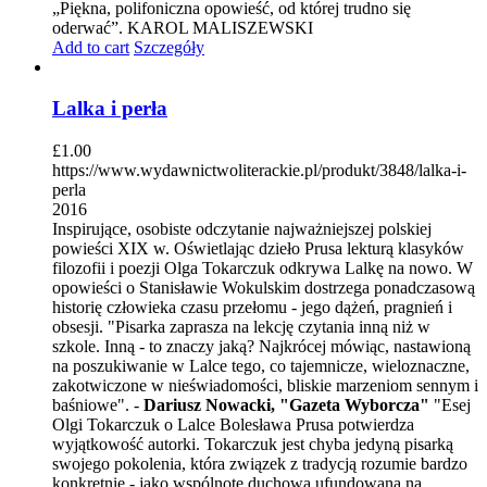
„Piękna, polifoniczna opowieść, od której trudno się
oderwać”. KAROL MALISZEWSKI
Add to cart
Szczegóły
Lalka i perła
£
1.00
https://www.wydawnictwoliterackie.pl/produkt/3848/lalka-i-
perla
2016
Inspirujące, osobiste odczytanie najważniejszej polskiej
powieści XIX w. Oświetlając dzieło Prusa lekturą klasyków
filozofii i poezji Olga Tokarczuk odkrywa Lalkę na nowo. W
opowieści o Stanisławie Wokulskim dostrzega ponadczasową
historię człowieka czasu przełomu - jego dążeń, pragnień i
obsesji. "Pisarka zaprasza na lekcję czytania inną niż w
szkole. Inną - to znaczy jaką? Najkrócej mówiąc, nastawioną
na poszukiwanie w Lalce tego, co tajemnicze, wieloznaczne,
zakotwiczone w nieświadomości, bliskie marzeniom sennym i
baśniowe". -
Dariusz Nowacki, "Gazeta Wyborcza"
"Esej
Olgi Tokarczuk o Lalce Bolesława Prusa potwierdza
wyjątkowość autorki. Tokarczuk jest chyba jedyną pisarką
swojego pokolenia, która związek z tradycją rozumie bardzo
konkretnie - jako wspólnotę duchową ufundowaną na