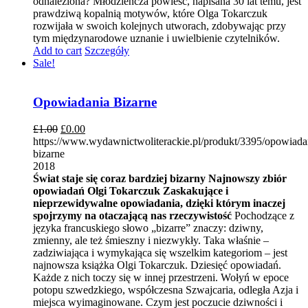
odnaleziona? Młodzieńcza powieść, napisana 30 lat temu, jest
prawdziwą kopalnią motywów, które Olga Tokarczuk
rozwijała w swoich kolejnych utworach, zdobywając przy
tym międzynarodowe uznanie i uwielbienie czytelników.
Add to cart
Szczegóły
Sale!
Opowiadania Bizarne
£
1.00
£
0.00
https://www.wydawnictwoliterackie.pl/produkt/3395/opowiada
bizarne
2018
Świat staje się coraz bardziej bizarny
Najnowszy zbiór
opowiadań Olgi Tokarczuk
Zaskakujące i
nieprzewidywalne opowiadania, dzięki którym inaczej
spojrzymy na otaczającą nas rzeczywistość
Pochodzące z
języka francuskiego słowo „bizarre” znaczy: dziwny,
zmienny, ale też śmieszny i niezwykły. Taka właśnie –
zadziwiająca i wymykająca się wszelkim kategoriom – jest
najnowsza książka Olgi Tokarczuk. Dziesięć opowiadań.
Każde z nich toczy się w innej przestrzeni. Wołyń w epoce
potopu szwedzkiego, współczesna Szwajcaria, odległa Azja i
miejsca wyimaginowane. Czym jest poczucie dziwności i