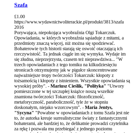
Szafa
£
1.00
https://www.wydawnictwoliterackie.pl/produkt/3813/szafa
2016
Porywająca, niepokojąca wyobraźnia Olgi Tokarczuk.
Opowiadania, w których wyobraźnia sąsiaduje z mitami, a
przedmioty znaczą więcej, niż można się spodziewać.
Bohaterowie tych historii starają się oswoić otaczającą ich
rzeczywistość. Ta jednak ciągle im się wymyka. Wydaje im
się złudna, nieprzejrzysta, czasem też nieprawdziwa... "W
trzech opowiadaniach z tego tomiku na kilkudziesięciu
stronicach otrzymujemy jak w pigułce skoncentrowane
najważniejsze tropy twórczości Tokarczuk: kłopoty z
tożsamością i kłopoty z istnieniem. Wszystkie opowiadania są
wysokiej próby". -
Mariusz Cieślik, "Polityka"
"Utwory
pomieszczone w tej szczupłej książce noszą wszelkie
znamiona twórczości Tokarczuk: filozoficzność,
metaforyczność, paraboliczność, tyle że w stopniu
doskonałym, niejako wzorcowym". -
Maria Jentys,
"Sycyna"
"Powabne w opowiadaniach z tomu Szafa jest nie
to, że autorka kreuje surrealistyczne światy z fantastycznymi
bohaterami, ale bardziej to, że delikatnie prowadzi czytelnika
za rękę i pozwala mu przebiegać z jednego poziomu