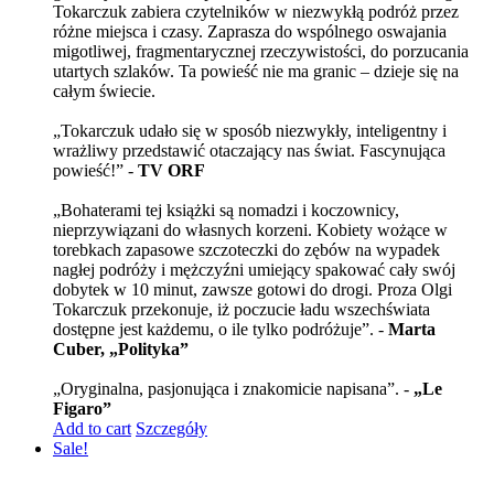
Tokarczuk zabiera czytelników w niezwykłą podróż przez
różne miejsca i czasy. Zaprasza do wspólnego oswajania
migotliwej, fragmentarycznej rzeczywistości, do porzucania
utartych szlaków. Ta powieść nie ma granic – dzieje się na
całym świecie.
„Tokarczuk udało się w sposób niezwykły, inteligentny i
wrażliwy przedstawić otaczający nas świat. Fascynująca
powieść!” -
TV ORF
„Bohaterami tej książki są nomadzi i koczownicy,
nieprzywiązani do własnych korzeni. Kobiety wożące w
torebkach zapasowe szczoteczki do zębów na wypadek
nagłej podróży i mężczyźni umiejący spakować cały swój
dobytek w 10 minut, zawsze gotowi do drogi. Proza Olgi
Tokarczuk przekonuje, iż poczucie ładu wszechświata
dostępne jest każdemu, o ile tylko podróżuje”. -
Marta
Cuber, „Polityka”
„Oryginalna, pasjonująca i znakomicie napisana”. -
„Le
Figaro”
Add to cart
Szczegóły
Sale!