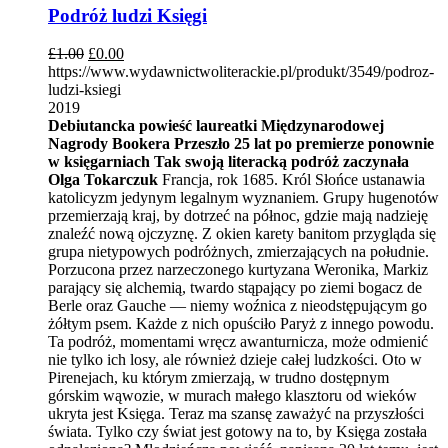
Podróż ludzi Księgi
£
1.00
£
0.00
https://www.wydawnictwoliterackie.pl/produkt/3549/podroz-
ludzi-ksiegi
2019
Debiutancka powieść laureatki Międzynarodowej
Nagrody Bookera
Przeszło 25 lat po premierze ponownie
w księgarniach
Tak swoją literacką podróż zaczynała
Olga Tokarczuk
Francja, rok 1685. Król Słońce ustanawia
katolicyzm jedynym legalnym wyznaniem. Grupy hugenotów
przemierzają kraj, by dotrzeć na północ, gdzie mają nadzieję
znaleźć nową ojczyznę. Z okien karety banitom przygląda się
grupa nietypowych podróżnych, zmierzających na południe.
Porzucona przez narzeczonego kurtyzana Weronika, Markiz
parający się alchemią, twardo stąpający po ziemi bogacz de
Berle oraz Gauche — niemy woźnica z nieodstępującym go
żółtym psem. Każde z nich opuściło Paryż z innego powodu.
Ta podróż, momentami wręcz awanturnicza, może odmienić
nie tylko ich losy, ale również dzieje całej ludzkości. Oto w
Pirenejach, ku którym zmierzają, w trudno dostępnym
górskim wąwozie, w murach małego klasztoru od wieków
ukryta jest Księga. Teraz ma szansę zaważyć na przyszłości
świata. Tylko czy świat jest gotowy na to, by Księga została