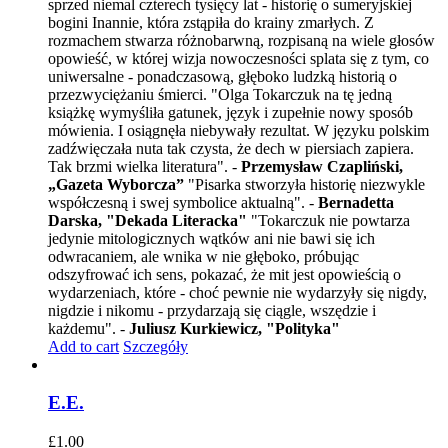
sprzed niemal czterech tysięcy lat - historię o sumeryjskiej
bogini Inannie, która zstąpiła do krainy zmarłych. Z
rozmachem stwarza różnobarwną, rozpisaną na wiele głosów
opowieść, w której wizja nowoczesności splata się z tym, co
uniwersalne - ponadczasową, głęboko ludzką historią o
przezwyciężaniu śmierci. "Olga Tokarczuk na tę jedną
książkę wymyśliła gatunek, język i zupełnie nowy sposób
mówienia. I osiągnęła niebywały rezultat. W języku polskim
zadźwięczała nuta tak czysta, że dech w piersiach zapiera.
Tak brzmi wielka literatura". -
Przemysław Czapliński,
„Gazeta Wyborcza”
"Pisarka stworzyła historię niezwykle
współczesną i swej symbolice aktualną". -
Bernadetta
Darska, "Dekada Literacka"
"Tokarczuk nie powtarza
jedynie mitologicznych wątków ani nie bawi się ich
odwracaniem, ale wnika w nie głęboko, próbując
odszyfrować ich sens, pokazać, że mit jest opowieścią o
wydarzeniach, które - choć pewnie nie wydarzyły się nigdy,
nigdzie i nikomu - przydarzają się ciągle, wszędzie i
każdemu". -
Juliusz Kurkiewicz, "Polityka"
Add to cart
Szczegóły
E.E.
£
1.00