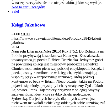
w naszej rzeczywistości nic nie jest takim, jakim się wydaje.
Add to cart
Szczegóły
Sale!
Księgi Jakubowe
£
1.00
£
0.00
https://www.wydawnictwoliterackie.pl/produkt/3845/ksiegi-
jakubowe
2014
Nagroda Literacka Nike 2015!
Rok 1752. Do Rohatyna na
Podolu przybywają kasztelanowa Katarzyna Kossakowska i
towarzysząca jej poetka Elżbieta Drużbacka. Jednym z gości
na powitalnej kolacji jest miejscowy proboszcz Benedykt
Chmielowski, autor pierwszej polskiej encyklopedii. Ksiądz i
poetka, osoby rozmiłowane w księgach, szybko znajdują
wspólny język – rozpoczynają rozmowę, którą później
kontynuować będą w listach. Nieco później, także na Podolu,
pojawia się młody, przystojny i charyzmatyczny Żyd - Jakub
Lejbowicz Frank. Tajemniczy przybysz z odległej Smyrny
zaczyna głosić idee, które szybko dzielą społeczność
żydowską. Dla jednych heretyk, dla innych zbawca już
niebawem ma wokół siebie krąg oddanych sobie uczniów, zaś