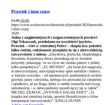
Prawiek i inne czasy
£
1.00
£
0.00
https://www.wydawnictwoliterackie.pl/produkt/3820/prawiek-
i-inne-czasy
2020
Jedna z najgłośniejszych i najpoczytniejszych powieści
Olgi Tokarczuk, przełożona na trzydzieści języków.
Prawiek – wieś w centralnej Polsce – skupia losy pokoleń
kilku rodzin, codzienność przeplata tu się z niezwykłością,
rzeczywistość z mitem.
„Zmysłowa, poetycka, eksplodująca
liryzmem. Krajobrazy duszy przenikają się ze światem
przyrody, pokazując, że na życie nie można patrzeć z jednej
tylko perspektywy”. „EL MUNDO” „Jej świat jest magiczny,
to niewyczerpany, nierozplątywalny splot narodzin i śmierci,
w którym wszystko – od tajemniczych, podziemnych ruchów
grzybni, przez człowieka, którego los prowadzi ku cierpieniu
i upadkowi, aż po Boga, który w niebie rozmyśla nad swoją
samotnością – w niewyjaśniony sposób łączy się w całość”.
MICHEL EKMAN, „SVENSKA DAGBLADET” „Ta
książka jest metaforą świata, sporem filozoficznym o różne
interpretacje rzeczywistości”. KINGA DUNIN
Add to cart
Szczegóły