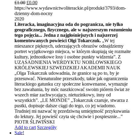
£
1.00
£
0.00
https://www.wydawnictwoliterackie.pl/produkt/3793/dom-
dzienny-dom-nocny
2020
Literacka, imaginacyjna oda do pogranicza, nie tylko
geograficznego, fizycznego, ale w najszerszym rozumieniu
tego pojęcia... Jedna z najgłośniejszych i najszerzej
komentowanych powieści Olgi Tokarczuk.
„W tej
mieszance pięknych, uderzających obrazów odnajdziemy
portret wyjątkowego miejsca, w którym skupiają się rozmaite
kultury, jednostkowe losy i osobne punkty widzenia”. Z
UZASADNIENIA WERDYKTU NOBLOWSKIEGO
KRÓLEWSKIEJ SZWEDZKIEJ AKADEMII NAUK
„Olga Tokarczuk udowadnia, że granice są po to, by je
przesuwać. Nienaturalne przeszkody, takie jak ograniczenia
literackiego gatunku czy społeczne konwenanse, wymazuje
bez zawahania, by móc naszkicować swoim piórem świat ze
wszech miar zachwycający, nietuzinkowy, inny od
wszystkich”. „LE MONDE” „Tokarczuk czaruje, stwarza z
pustki, dopisuje dalsze ciągi do tego, co jej wiadomo.
Trudniej mi nazwać tę przedziwną umiejętność przykuwania
do lektury. Jej powieść czyta się chciwie i pospiesznie...”
PIOTR ŚLIWIŃSKI
Add to cart
Szczegóły
Sale!