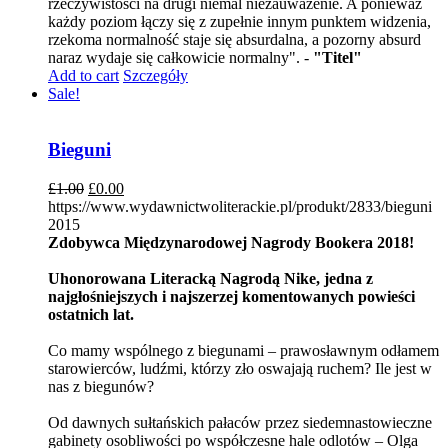
rzeczywistości na drugi niemal niezauważenie. A ponieważ
każdy poziom łączy się z zupełnie innym punktem widzenia,
rzekoma normalność staje się absurdalna, a pozorny absurd
naraz wydaje się całkowicie normalny". -
"Titel"
Add to cart
Szczegóły
Sale!
Bieguni
£
1.00
£
0.00
https://www.wydawnictwoliterackie.pl/produkt/2833/bieguni
2015
Zdobywca Międzynarodowej Nagrody Bookera 2018!
Uhonorowana Literacką Nagrodą Nike, jedna z
najgłośniejszych i najszerzej komentowanych powieści
ostatnich lat.
Co mamy wspólnego z biegunami – prawosławnym odłamem
starowierców, ludźmi, którzy zło oswajają ruchem? Ile jest w
nas z biegunów?
Od dawnych sułtańskich pałaców przez siedemnastowieczne
gabinety osobliwości po współczesne hale odlotów – Olga