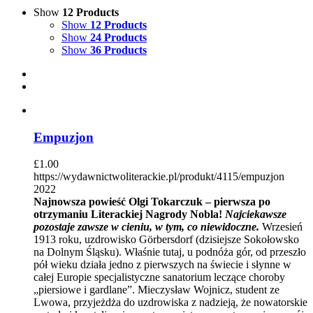
Show
12 Products
Show
12 Products
Show
24 Products
Show
36 Products
Empuzjon
£
1.00
https://wydawnictwoliterackie.pl/produkt/4115/empuzjon
2022
Najnowsza powieść Olgi Tokarczuk – pierwsza po
otrzymaniu Literackiej Nagrody Nobla!
Najciekawsze
pozostaje zawsze w cieniu, w tym, co niewidoczne.
Wrzesień
1913 roku, uzdrowisko Görbersdorf (dzisiejsze Sokołowsko
na Dolnym Śląsku). Właśnie tutaj, u podnóża gór, od przeszło
pół wieku działa jedno z pierwszych na świecie i słynne w
całej Europie specjalistyczne sanatorium leczące choroby
„piersiowe i gardlane”. Mieczysław Wojnicz, student ze
Lwowa, przyjeżdża do uzdrowiska z nadzieją, że nowatorskie