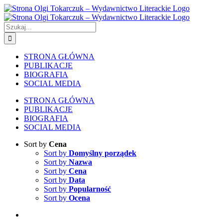
Skip
to
content
Szukaj
STRONA GŁÓWNA
PUBLIKACJE
BIOGRAFIA
SOCIAL MEDIA
STRONA GŁÓWNA
PUBLIKACJE
BIOGRAFIA
SOCIAL MEDIA
Sort by
Cena
Sort by
Domyślny porządek
Sort by
Nazwa
Sort by
Cena
Sort by
Data
Sort by
Popularność
Sort by
Ocena