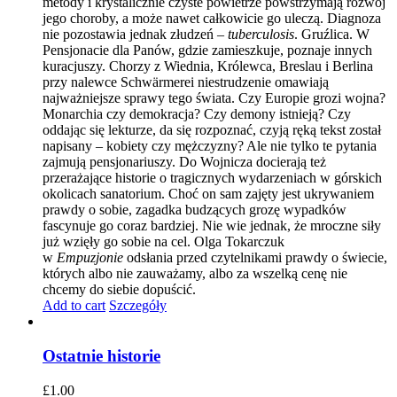
metody i krystalicznie czyste powietrze powstrzymają rozwój
jego choroby, a może nawet całkowicie go uleczą. Diagnoza
nie pozostawia jednak złudzeń –
tuberculosis
. Gruźlica. W
Pensjonacie dla Panów, gdzie zamieszkuje, poznaje innych
kuracjuszy. Chorzy z Wiednia, Królewca, Breslau i Berlina
przy nalewce Schwärmerei niestrudzenie omawiają
najważniejsze sprawy tego świata. Czy Europie grozi wojna?
Monarchia czy demokracja? Czy demony istnieją? Czy
oddając się lekturze, da się rozpoznać, czyją ręką tekst został
napisany – kobiety czy mężczyzny? Ale nie tylko te pytania
zajmują pensjonariuszy. Do Wojnicza docierają też
przerażające historie o tragicznych wydarzeniach w górskich
okolicach sanatorium. Choć on sam zajęty jest ukrywaniem
prawdy o sobie, zagadka budzących grozę wypadków
fascynuje go coraz bardziej. Nie wie jednak, że mroczne siły
już wzięły go sobie na cel. Olga Tokarczuk
w
Empuzjonie
odsłania przed czytelnikami prawdy o świecie,
których albo nie zauważamy, albo za wszelką cenę nie
chcemy do siebie dopuścić.
Add to cart
Szczegóły
Ostatnie historie
£
1.00