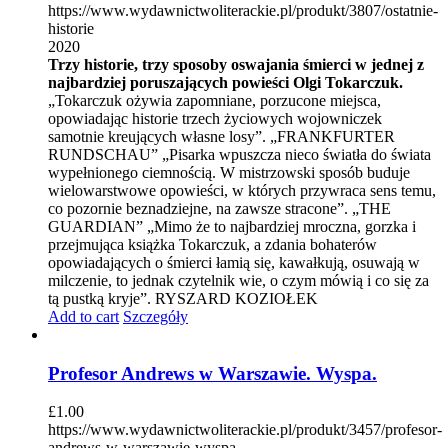
https://www.wydawnictwoliterackie.pl/produkt/3807/ostatnie-
historie
2020
Trzy historie, trzy sposoby oswajania śmierci w jednej z
najbardziej poruszających powieści Olgi Tokarczuk.
„Tokarczuk ożywia zapomniane, porzucone miejsca,
opowiadając historie trzech życiowych wojowniczek
samotnie kreujących własne losy”. „FRANKFURTER
RUNDSCHAU” „Pisarka wpuszcza nieco światła do świata
wypełnionego ciemnością. W mistrzowski sposób buduje
wielowarstwowe opowieści, w których przywraca sens temu,
co pozornie beznadziejne, na zawsze stracone”. „THE
GUARDIAN” „Mimo że to najbardziej mroczna, gorzka i
przejmująca książka Tokarczuk, a zdania bohaterów
opowiadających o śmierci łamią się, kawałkują, osuwają w
milczenie, to jednak czytelnik wie, o czym mówią i co się za
tą pustką kryje”. RYSZARD KOZIOŁEK
Add to cart
Szczegóły
Profesor Andrews w Warszawie. Wyspa.
£
1.00
https://www.wydawnictwoliterackie.pl/produkt/3457/profesor-
andrews-w-warszawie-wyspa