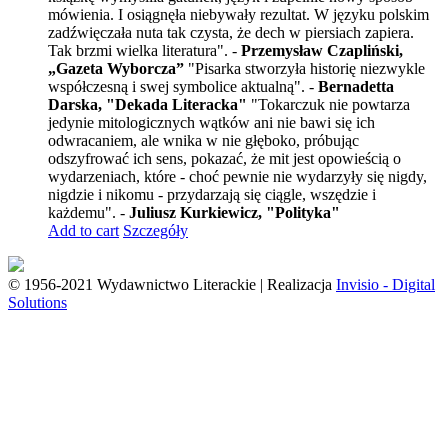
mówienia. I osiągnęła niebywały rezultat. W języku polskim
zadźwięczała nuta tak czysta, że dech w piersiach zapiera.
Tak brzmi wielka literatura". -
Przemysław Czapliński,
„Gazeta Wyborcza”
"Pisarka stworzyła historię niezwykle
współczesną i swej symbolice aktualną". -
Bernadetta
Darska, "Dekada Literacka"
"Tokarczuk nie powtarza
jedynie mitologicznych wątków ani nie bawi się ich
odwracaniem, ale wnika w nie głęboko, próbując
odszyfrować ich sens, pokazać, że mit jest opowieścią o
wydarzeniach, które - choć pewnie nie wydarzyły się nigdy,
nigdzie i nikomu - przydarzają się ciągle, wszędzie i
każdemu". -
Juliusz Kurkiewicz, "Polityka"
Add to cart
Szczegóły
© 1956-2021 Wydawnictwo Literackie | Realizacja
Invisio - Digital
Solutions
Go
to
Top