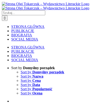
Skip
to
content
Szukaj
STRONA GŁÓWNA
PUBLIKACJE
BIOGRAFIA
SOCIAL MEDIA
STRONA GŁÓWNA
PUBLIKACJE
BIOGRAFIA
SOCIAL MEDIA
Sort by
Domyślny porządek
Sort by
Domyślny porządek
Sort by
Nazwa
Sort by
Cena
Sort by
Data
Sort by
Popularność
Sort by
Ocena