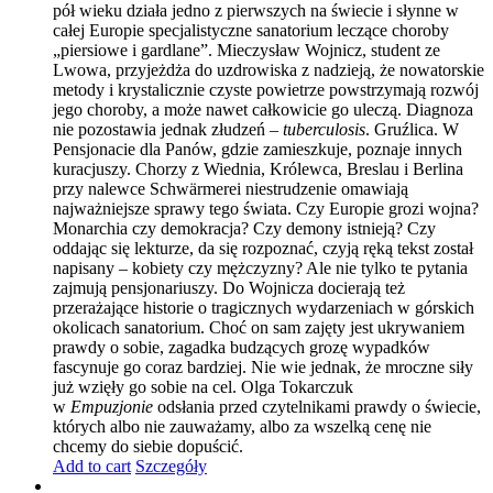
pół wieku działa jedno z pierwszych na świecie i słynne w
całej Europie specjalistyczne sanatorium leczące choroby
„piersiowe i gardlane”. Mieczysław Wojnicz, student ze
Lwowa, przyjeżdża do uzdrowiska z nadzieją, że nowatorskie
metody i krystalicznie czyste powietrze powstrzymają rozwój
jego choroby, a może nawet całkowicie go uleczą. Diagnoza
nie pozostawia jednak złudzeń –
tuberculosis
. Gruźlica. W
Pensjonacie dla Panów, gdzie zamieszkuje, poznaje innych
kuracjuszy. Chorzy z Wiednia, Królewca, Breslau i Berlina
przy nalewce Schwärmerei niestrudzenie omawiają
najważniejsze sprawy tego świata. Czy Europie grozi wojna?
Monarchia czy demokracja? Czy demony istnieją? Czy
oddając się lekturze, da się rozpoznać, czyją ręką tekst został
napisany – kobiety czy mężczyzny? Ale nie tylko te pytania
zajmują pensjonariuszy. Do Wojnicza docierają też
przerażające historie o tragicznych wydarzeniach w górskich
okolicach sanatorium. Choć on sam zajęty jest ukrywaniem
prawdy o sobie, zagadka budzących grozę wypadków
fascynuje go coraz bardziej. Nie wie jednak, że mroczne siły
już wzięły go sobie na cel. Olga Tokarczuk
w
Empuzjonie
odsłania przed czytelnikami prawdy o świecie,
których albo nie zauważamy, albo za wszelką cenę nie
chcemy do siebie dopuścić.
Add to cart
Szczegóły