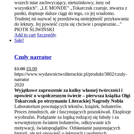
wszech miar zachwycający, nietuzinkowy, inny od
wszystkich”. „LE MONDE” „Tokarczuk czaruje, stwarza z
pustki, dopisuje dalsze ciągi do tego, co jej wiadomo.
Trudniej mi nazwać tę przedziwną umiejętność przykuwania
do lektury. Jej powieść czyta się chciwie i pospiesznie...”
PIOTR ŚLIWIŃSKI
Add to cart
Szczegóły
Sale!
Czuły narrator
£
1.00
£
0.00
https://www.wydawnictwoliterackie.pl/produkt/3802/czuly-
narrator
2020
Wyjątkowe zaproszenie za kulisy własnej twórczości i
opowieść o współczesnym świecie – pierwsza książka Olgi
Tokarczuk po otrzymaniu Literackiej Nagrody Nobla
Laboratorium powstających tekstów, książek, bohaterów.
Proces żmudnych, ale i fascynujących poszukiwań. Eksplozje
wyobraźni. Podążanie za logiką rodzącej się fabuły i za
wewnętrznym światem bohaterów, odkrywanie ich
motywacji, światopoglądów. Odsłanianie pasjonujących
historii, ale też opowieść o lekturach i osobistych