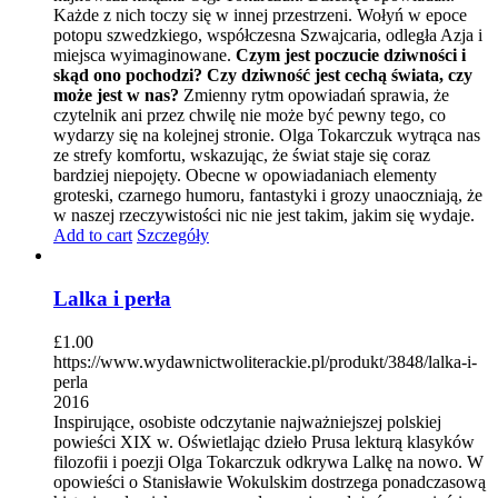
Każde z nich toczy się w innej przestrzeni. Wołyń w epoce
potopu szwedzkiego, współczesna Szwajcaria, odległa Azja i
miejsca wyimaginowane.
Czym jest poczucie dziwności i
skąd ono pochodzi? Czy dziwność jest cechą świata, czy
może jest w nas?
Zmienny rytm opowiadań sprawia, że
czytelnik ani przez chwilę nie może być pewny tego, co
wydarzy się na kolejnej stronie. Olga Tokarczuk wytrąca nas
ze strefy komfortu, wskazując, że świat staje się coraz
bardziej niepojęty. Obecne w opowiadaniach elementy
groteski, czarnego humoru, fantastyki i grozy unaoczniają, że
w naszej rzeczywistości nic nie jest takim, jakim się wydaje.
Add to cart
Szczegóły
Lalka i perła
£
1.00
https://www.wydawnictwoliterackie.pl/produkt/3848/lalka-i-
perla
2016
Inspirujące, osobiste odczytanie najważniejszej polskiej
powieści XIX w. Oświetlając dzieło Prusa lekturą klasyków
filozofii i poezji Olga Tokarczuk odkrywa Lalkę na nowo. W
opowieści o Stanisławie Wokulskim dostrzega ponadczasową