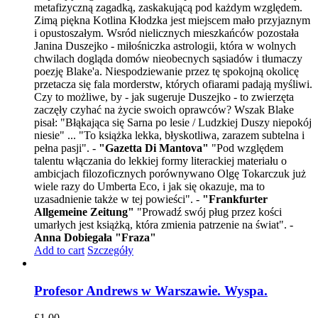
metafizyczną zagadką, zaskakującą pod każdym względem.
Zimą piękna Kotlina Kłodzka jest miejscem mało przyjaznym
i opustoszałym. Wsród nielicznych mieszkańców pozostała
Janina Duszejko - miłośniczka astrologii, która w wolnych
chwilach dogląda domów nieobecnych sąsiadów i tłumaczy
poezję Blake'a. Niespodziewanie przez tę spokojną okolicę
przetacza się fala morderstw, których ofiarami padają myśliwi.
Czy to możliwe, by - jak sugeruje Duszejko - to zwierzęta
zaczęły czyhać na życie swoich oprawców? Wszak Blake
pisał: "Błąkająca się Sarna po lesie / Ludzkiej Duszy niepokój
niesie" ... "To książka lekka, błyskotliwa, zarazem subtelna i
pełna pasji". -
"Gazetta Di Mantova"
"Pod względem
talentu włączania do lekkiej formy literackiej materiału o
ambicjach filozoficznych porównywano Olgę Tokarczuk już
wiele razy do Umberta Eco, i jak się okazuje, ma to
uzasadnienie także w tej powieści". -
"Frankfurter
Allgemeine Zeitung"
"Prowadź swój pług przez kości
umarłych jest książką, która zmienia patrzenie na świat". -
Anna Dobiegała "Fraza"
Add to cart
Szczegóły
Profesor Andrews w Warszawie. Wyspa.
£
1.00