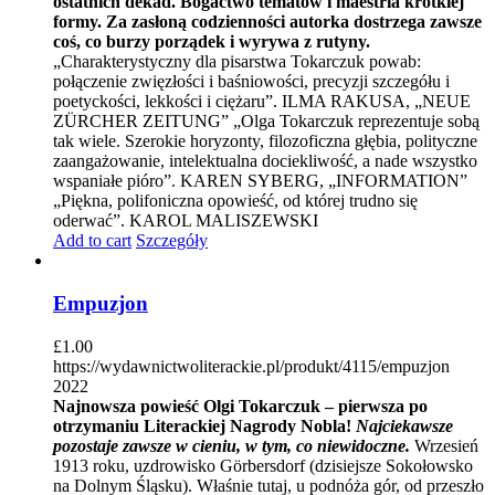
ostatnich dekad. Bogactwo tematów i maestria krótkiej
formy. Za zasłoną codzienności autorka dostrzega zawsze
coś, co burzy porządek i wyrywa z rutyny.
„Charakterystyczny dla pisarstwa Tokarczuk powab:
połączenie zwięzłości i baśniowości, precyzji szczegółu i
poetyckości, lekkości i ciężaru”. ILMA RAKUSA, „NEUE
ZÜRCHER ZEITUNG” „Olga Tokarczuk reprezentuje sobą
tak wiele. Szerokie horyzonty, filozoficzna głębia, polityczne
zaangażowanie, intelektualna dociekliwość, a nade wszystko
wspaniałe pióro”. KAREN SYBERG, „INFORMATION”
„Piękna, polifoniczna opowieść, od której trudno się
oderwać”. KAROL MALISZEWSKI
Add to cart
Szczegóły
Empuzjon
£
1.00
https://wydawnictwoliterackie.pl/produkt/4115/empuzjon
2022
Najnowsza powieść Olgi Tokarczuk – pierwsza po
otrzymaniu Literackiej Nagrody Nobla!
Najciekawsze
pozostaje zawsze w cieniu, w tym, co niewidoczne.
Wrzesień
1913 roku, uzdrowisko Görbersdorf (dzisiejsze Sokołowsko
na Dolnym Śląsku). Właśnie tutaj, u podnóża gór, od przeszło