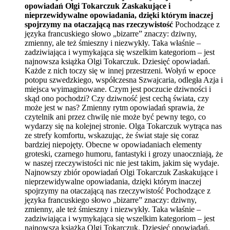
opowiadań Olgi Tokarczuk
Zaskakujące i
nieprzewidywalne opowiadania, dzięki którym inaczej
spojrzymy na otaczającą nas rzeczywistość
Pochodzące z
języka francuskiego słowo „bizarre” znaczy: dziwny,
zmienny, ale też śmieszny i niezwykły. Taka właśnie –
zadziwiająca i wymykająca się wszelkim kategoriom – jest
najnowsza książka Olgi Tokarczuk. Dziesięć opowiadań.
Każde z nich toczy się w innej przestrzeni. Wołyń w epoce
potopu szwedzkiego, współczesna Szwajcaria, odległa Azja i
miejsca wyimaginowane. Czym jest poczucie dziwności i
skąd ono pochodzi? Czy dziwność jest cechą świata, czy
może jest w nas? Zmienny rytm opowiadań sprawia, że
czytelnik ani przez chwilę nie może być pewny tego, co
wydarzy się na kolejnej stronie. Olga Tokarczuk wytrąca nas
ze strefy komfortu, wskazując, że świat staje się coraz
bardziej niepojęty. Obecne w opowiadaniach elementy
groteski, czarnego humoru, fantastyki i grozy unaoczniają, że
w naszej rzeczywistości nic nie jest takim, jakim się wydaje.
Najnowszy zbiór opowiadań Olgi Tokarczuk Zaskakujące i
nieprzewidywalne opowiadania, dzięki którym inaczej
spojrzymy na otaczającą nas rzeczywistość Pochodzące z
języka francuskiego słowo „bizarre” znaczy: dziwny,
zmienny, ale też śmieszny i niezwykły. Taka właśnie –
zadziwiająca i wymykająca się wszelkim kategoriom – jest
najnowsza książka Olgi Tokarczuk. Dziesięć opowiadań.