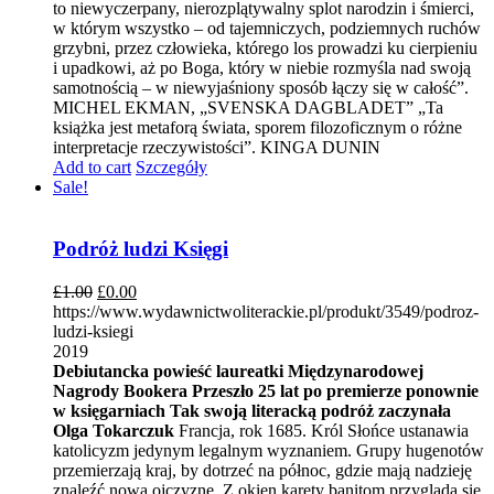
to niewyczerpany, nierozplątywalny splot narodzin i śmierci,
w którym wszystko – od tajemniczych, podziemnych ruchów
grzybni, przez człowieka, którego los prowadzi ku cierpieniu
i upadkowi, aż po Boga, który w niebie rozmyśla nad swoją
samotnością – w niewyjaśniony sposób łączy się w całość”.
MICHEL EKMAN, „SVENSKA DAGBLADET” „Ta
książka jest metaforą świata, sporem filozoficznym o różne
interpretacje rzeczywistości”. KINGA DUNIN
Add to cart
Szczegóły
Sale!
Podróż ludzi Księgi
£
1.00
£
0.00
https://www.wydawnictwoliterackie.pl/produkt/3549/podroz-
ludzi-ksiegi
2019
Debiutancka powieść laureatki Międzynarodowej
Nagrody Bookera
Przeszło 25 lat po premierze ponownie
w księgarniach
Tak swoją literacką podróż zaczynała
Olga Tokarczuk
Francja, rok 1685. Król Słońce ustanawia
katolicyzm jedynym legalnym wyznaniem. Grupy hugenotów
przemierzają kraj, by dotrzeć na północ, gdzie mają nadzieję
znaleźć nową ojczyznę. Z okien karety banitom przygląda się