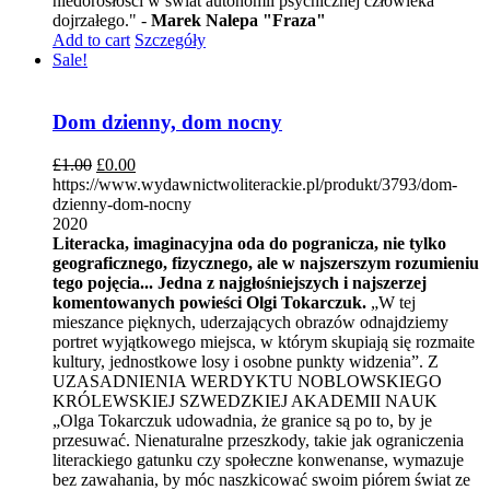
niedorosłości w świat autonomii psychicznej człowieka
dojrzałego." -
Marek Nalepa "Fraza"
Add to cart
Szczegóły
Sale!
Dom dzienny, dom nocny
£
1.00
£
0.00
https://www.wydawnictwoliterackie.pl/produkt/3793/dom-
dzienny-dom-nocny
2020
Literacka, imaginacyjna oda do pogranicza, nie tylko
geograficznego, fizycznego, ale w najszerszym rozumieniu
tego pojęcia... Jedna z najgłośniejszych i najszerzej
komentowanych powieści Olgi Tokarczuk.
„W tej
mieszance pięknych, uderzających obrazów odnajdziemy
portret wyjątkowego miejsca, w którym skupiają się rozmaite
kultury, jednostkowe losy i osobne punkty widzenia”. Z
UZASADNIENIA WERDYKTU NOBLOWSKIEGO
KRÓLEWSKIEJ SZWEDZKIEJ AKADEMII NAUK
„Olga Tokarczuk udowadnia, że granice są po to, by je
przesuwać. Nienaturalne przeszkody, takie jak ograniczenia
literackiego gatunku czy społeczne konwenanse, wymazuje
bez zawahania, by móc naszkicować swoim piórem świat ze