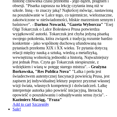
historię człowieka czasu przełomu - jego dążeń, pragnień i
obsesji. "Pisarka zaprasza na lekcję czytania inną niż w
szkole. Inną - to znaczy jaką? Najkrócej mówiąc, nastawioną
na poszukiwanie w Lalce tego, co tajemnicze, wieloznaczne,
zakotwiczone w nieświadomości, bliskie marzeniom sennym i
baśniowe". -
Dariusz Nowacki, "Gazeta Wyborcza"
"Esej
Olgi Tokarczuk o Lalce Bolesława Prusa potwierdza
wyjątkowość autorki. Tokarczuk jest chyba jedyną pisarką
swojego pokolenia, która związek z tradycją rozumie bardzo
konkretnie - jako wspólnotę duchową ufundowaną na
pytaniach przełomu XIX i XX wieku. Te pytania dotyczą
relacji między nauką a sztuką, wiedzą a metafizyką,
wewnętrzną wolnością jednostki a historią. Najważniejszy
jest jednak Prus. Czyta go Tokarczuk niespiesznie, z
wdziękiem i wiarą w potęgę starego mistrza". -
Grażyna
Borkowska, "Res Publica Nova"
"Lalka i perła jest
świadectwem autentycznej fascynacji powieścią Prusa, jest
zapisem jej indywidualnej lektury poprzez pryzmat własnej
wizji świata, własnych kompetencji i doświadczeń. Lalkę
interpretuje autorka jako powieść inicjacyjną, literacką
opowieść o poszukiwaniu i odnajdywaniu sensu życia". -
Kazimierz Maciąg, "Fraza"
Add to cart
Szczegóły
Sale!