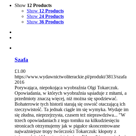
Show
12 Products
Show
12 Products
Show
24 Products
Show
36 Products
Szafa
£
1.00
https://www.wydawnictwoliterackie.pl/produkt/3813/szafa
2016
Porywająca, niepokojąca wyobraźnia Olgi Tokarczuk.
Opowiadania, w których wyobraźnia sąsiaduje z mitami, a
przedmioty znaczą więcej, niż można się spodziewać.
Bohaterowie tych historii starają się oswoić otaczającą ich
rzeczywistość. Ta jednak ciągle im się wymyka. Wydaje im
się złudna, nieprzejrzysta, czasem też nieprawdziwa... "W
trzech opowiadaniach z tego tomiku na kilkudziesięciu
stronicach otrzymujemy jak w pigułce skoncentrowane
najważniejsze tropy twórczości Tokarczuk: kłopoty z