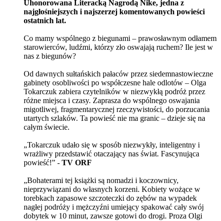
Uhonorowana Literacką Nagrodą Nike, jedna z
najgłośniejszych i najszerzej komentowanych powieści
ostatnich lat.
Co mamy wspólnego z biegunami – prawosławnym odłamem
starowierców, ludźmi, którzy zło oswajają ruchem? Ile jest w
nas z biegunów?
Od dawnych sułtańskich pałaców przez siedemnastowieczne
gabinety osobliwości po współczesne hale odlotów – Olga
Tokarczuk zabiera czytelników w niezwykłą podróż przez
różne miejsca i czasy. Zaprasza do wspólnego oswajania
migotliwej, fragmentarycznej rzeczywistości, do porzucania
utartych szlaków. Ta powieść nie ma granic – dzieje się na
całym świecie.
„Tokarczuk udało się w sposób niezwykły, inteligentny i
wrażliwy przedstawić otaczający nas świat. Fascynująca
powieść!” -
TV ORF
„Bohaterami tej książki są nomadzi i koczownicy,
nieprzywiązani do własnych korzeni. Kobiety wożące w
torebkach zapasowe szczoteczki do zębów na wypadek
nagłej podróży i mężczyźni umiejący spakować cały swój
dobytek w 10 minut, zawsze gotowi do drogi. Proza Olgi