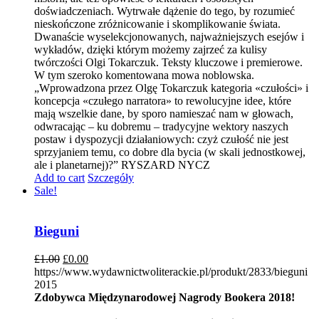
doświadczeniach. Wytrwałe dążenie do tego, by rozumieć
nieskończone zróżnicowanie i skomplikowanie świata.
Dwanaście wyselekcjonowanych, najważniejszych esejów i
wykładów, dzięki którym możemy zajrzeć za kulisy
twórczości Olgi Tokarczuk. Teksty kluczowe i premierowe.
W tym szeroko komentowana mowa noblowska.
„Wprowadzona przez Olgę Tokarczuk kategoria «czułości» i
koncepcja «czułego narratora» to rewolucyjne idee, które
mają wszelkie dane, by sporo namieszać nam w głowach,
odwracając – ku dobremu – tradycyjne wektory naszych
postaw i dyspozycji działaniowych: czyż czułość nie jest
sprzyjaniem temu, co dobre dla bycia (w skali jednostkowej,
ale i planetarnej)?” RYSZARD NYCZ
Add to cart
Szczegóły
Sale!
Bieguni
£
1.00
£
0.00
https://www.wydawnictwoliterackie.pl/produkt/2833/bieguni
2015
Zdobywca Międzynarodowej Nagrody Bookera 2018!