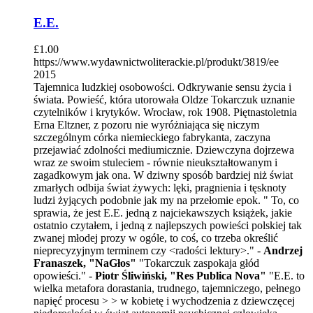
E.E.
£
1.00
https://www.wydawnictwoliterackie.pl/produkt/3819/ee
2015
Tajemnica ludzkiej osobowości. Odkrywanie sensu życia i
świata. Powieść, która utorowała Oldze Tokarczuk uznanie
czytelników i krytyków. Wrocław, rok 1908. Piętnastoletnia
Erna Eltzner, z pozoru nie wyróżniająca się niczym
szczególnym córka niemieckiego fabrykanta, zaczyna
przejawiać zdolności mediumicznie. Dziewczyna dojrzewa
wraz ze swoim stuleciem - równie nieukształtowanym i
zagadkowym jak ona. W dziwny sposób bardziej niż świat
zmarłych odbija świat żywych: lęki, pragnienia i tęsknoty
ludzi żyjących podobnie jak my na przełomie epok. " To, co
sprawia, że jest E.E. jedną z najciekawszych książek, jakie
ostatnio czytałem, i jedną z najlepszych powieści polskiej tak
zwanej młodej prozy w ogóle, to coś, co trzeba określić
nieprecyzyjnym terminem czy <radości lektury>." -
Andrzej
Franaszek, "NaGłos"
"Tokarczuk zaspokaja głód
opowieści." -
Piotr Śliwiński, "Res Publica Nova"
"E.E. to
wielka metafora dorastania, trudnego, tajemniczego, pełnego
napięć procesu > > w kobietę i wychodzenia z dziewczęcej