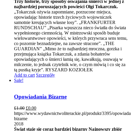
Trzy historie, trzy sposoby oswajania śmierci w jednej z
najbardziej poruszających powieści Olgi Tokarczuk.
„Tokarczuk ożywia zapomniane, porzucone miejsca,
opowiadając historie trzech życiowych wojowniczek
samotnie kreujących własne losy”. „FRANKFURTER
RUNDSCHAU” „Pisarka wpuszcza nieco światła do świata
wypełnionego ciemnością. W mistrzowski sposób buduje
wielowarstwowe opowieści, w których przywraca sens temu,
co pozornie beznadziejne, na zawsze stracone”. „THE
GUARDIAN” „Mimo że to najbardziej mroczna, gorzka i
przejmująca książka Tokarczuk, a zdania bohaterów
opowiadających o śmierci łamią się, kawałkują, osuwają w
milczenie, to jednak czytelnik wie, o czym mówią i co się za
tą pustką kryje”. RYSZARD KOZIOŁEK
Add to cart
Szczegóły
Sale!
Opowiadania Bizarne
£
1.00
£
0.00
https://www.wydawnictwoliterackie.pl/produkt/3395/opowiada
bizarne
2018
Świat staje się coraz bardziej bizarny
Najnowszy zbiór