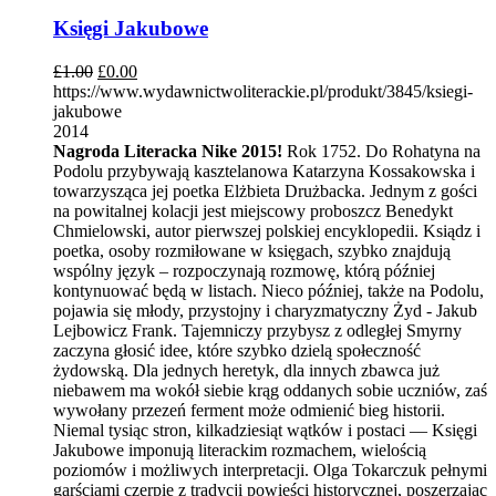
Księgi Jakubowe
£
1.00
£
0.00
https://www.wydawnictwoliterackie.pl/produkt/3845/ksiegi-
jakubowe
2014
Nagroda Literacka Nike 2015!
Rok 1752. Do Rohatyna na
Podolu przybywają kasztelanowa Katarzyna Kossakowska i
towarzysząca jej poetka Elżbieta Drużbacka. Jednym z gości
na powitalnej kolacji jest miejscowy proboszcz Benedykt
Chmielowski, autor pierwszej polskiej encyklopedii. Ksiądz i
poetka, osoby rozmiłowane w księgach, szybko znajdują
wspólny język – rozpoczynają rozmowę, którą później
kontynuować będą w listach. Nieco później, także na Podolu,
pojawia się młody, przystojny i charyzmatyczny Żyd - Jakub
Lejbowicz Frank. Tajemniczy przybysz z odległej Smyrny
zaczyna głosić idee, które szybko dzielą społeczność
żydowską. Dla jednych heretyk, dla innych zbawca już
niebawem ma wokół siebie krąg oddanych sobie uczniów, zaś
wywołany przezeń ferment może odmienić bieg historii.
Niemal tysiąc stron, kilkadziesiąt wątków i postaci — Księgi
Jakubowe imponują literackim rozmachem, wielością
poziomów i możliwych interpretacji. Olga Tokarczuk pełnymi
garściami czerpie z tradycji powieści historycznej, poszerzając