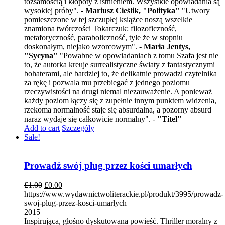
tożsamością i kłopoty z istnieniem. Wszystkie opowiadania są
wysokiej próby". -
Mariusz Cieślik, "Polityka"
"Utwory
pomieszczone w tej szczupłej książce noszą wszelkie
znamiona twórczości Tokarczuk: filozoficzność,
metaforyczność, paraboliczność, tyle że w stopniu
doskonałym, niejako wzorcowym". -
Maria Jentys,
"Sycyna"
"Powabne w opowiadaniach z tomu Szafa jest nie
to, że autorka kreuje surrealistyczne światy z fantastycznymi
bohaterami, ale bardziej to, że delikatnie prowadzi czytelnika
za rękę i pozwala mu przebiegać z jednego poziomu
rzeczywistości na drugi niemal niezauważenie. A ponieważ
każdy poziom łączy się z zupełnie innym punktem widzenia,
rzekoma normalność staje się absurdalna, a pozorny absurd
naraz wydaje się całkowicie normalny". -
"Titel"
Add to cart
Szczegóły
Sale!
Prowadź swój pług przez kości umarłych
£
1.00
£
0.00
https://www.wydawnictwoliterackie.pl/produkt/3995/prowadz-
swoj-plug-przez-kosci-umarlych
2015
Inspirująca, głośno dyskutowana powieść. Thriller moralny z