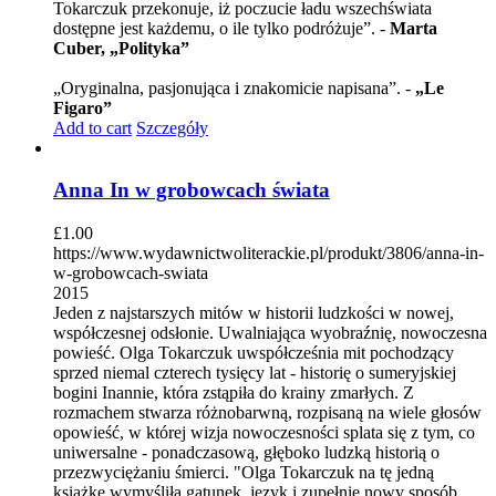
Tokarczuk przekonuje, iż poczucie ładu wszechświata
dostępne jest każdemu, o ile tylko podróżuje”. -
Marta
Cuber, „Polityka”
„Oryginalna, pasjonująca i znakomicie napisana”. -
„Le
Figaro”
Add to cart
Szczegóły
Anna In w grobowcach świata
£
1.00
https://www.wydawnictwoliterackie.pl/produkt/3806/anna-in-
w-grobowcach-swiata
2015
Jeden z najstarszych mitów w historii ludzkości w nowej,
współczesnej odsłonie. Uwalniająca wyobraźnię, nowoczesna
powieść. Olga Tokarczuk uwspółcześnia mit pochodzący
sprzed niemal czterech tysięcy lat - historię o sumeryjskiej
bogini Inannie, która zstąpiła do krainy zmarłych. Z
rozmachem stwarza różnobarwną, rozpisaną na wiele głosów
opowieść, w której wizja nowoczesności splata się z tym, co
uniwersalne - ponadczasową, głęboko ludzką historią o
przezwyciężaniu śmierci. "Olga Tokarczuk na tę jedną
książkę wymyśliła gatunek, język i zupełnie nowy sposób