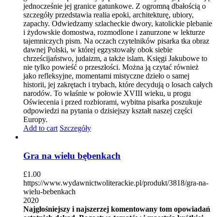
jednocześnie jej granice gatunkowe. Z ogromną dbałością o
szczegóły przedstawia realia epoki, architekturę, ubiory,
zapachy. Odwiedzamy szlacheckie dwory, katolickie plebanie
i żydowskie domostwa, rozmodlone i zanurzone w lekturze
tajemniczych pism. Na oczach czytelników pisarka tka obraz
dawnej Polski, w której egzystowały obok siebie
chrześcijaństwo, judaizm, a także islam. Księgi Jakubowe to
nie tylko powieść o przeszłości. Można ją czytać również
jako refleksyjne, momentami mistyczne dzieło o samej
historii, jej zakrętach i trybach, które decydują o losach całych
narodów. To właśnie w połowie XVIII wieku, u progu
Oświecenia i przed rozbiorami, wybitna pisarka poszukuje
odpowiedzi na pytania o dzisiejszy kształt naszej części
Europy.
Add to cart
Szczegóły
Gra na wielu bębenkach
£
1.00
https://www.wydawnictwoliterackie.pl/produkt/3818/gra-na-
wielu-bebenkach
2020
Najgłośniejszy i najszerzej komentowany tom opowiadań