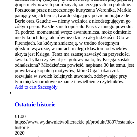
grupa nietypowych podróżnych, zmierzających na południe.
Porzucona przez narzeczonego kurtyzana Weronika, Markiz
parający się alchemią, twardo stąpający po ziemi bogacz de
Berle oraz Gauche — niemy woźnica z nieodstępującym go
żółtym psem. Każde z nich opuściło Paryż z innego powodu.
Ta podróż, momentami wręcz awanturnicza, może odmienić
nie tylko ich losy, ale również dzieje całej ludzkości. Oto w
Pirenejach, ku którym zmierzają, w trudno dostępnym
górskim wąwozie, w murach małego klasztoru od wieków
ukryta jest Księga. Teraz ma szansę zaważyć na przyszłości
świata. Tylko czy świat jest gotowy na to, by Księga została
odnaleziona? Młodzieńcza powieść, napisana 30 lat temu, jest
prawdziwą kopalnią motywów, które Olga Tokarczuk
rozwijała w swoich kolejnych utworach, zdobywając przy
tym międzynarodowe uznanie i uwielbienie czytelników.
Add to cart
Szczegóły
Ostatnie historie
£
1.00
https://www.wydawnictwoliterackie.pl/produkt/3807/ostatnie-
historie
2020