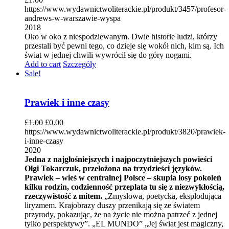
https://www.wydawnictwoliterackie.pl/produkt/3457/profesor-
andrews-w-warszawie-wyspa
2018
Oko w oko z niespodziewanym. Dwie historie ludzi, którzy
przestali być pewni tego, co dzieje się wokół nich, kim są. Ich
świat w jednej chwili wywrócił się do góry nogami.
Add to cart
Szczegóły
Sale!
Prawiek i inne czasy
£
1.00
£
0.00
https://www.wydawnictwoliterackie.pl/produkt/3820/prawiek-
i-inne-czasy
2020
Jedna z najgłośniejszych i najpoczytniejszych powieści
Olgi Tokarczuk, przełożona na trzydzieści języków.
Prawiek – wieś w centralnej Polsce – skupia losy pokoleń
kilku rodzin, codzienność przeplata tu się z niezwykłością,
rzeczywistość z mitem.
„Zmysłowa, poetycka, eksplodująca
liryzmem. Krajobrazy duszy przenikają się ze światem
przyrody, pokazując, że na życie nie można patrzeć z jednej
tylko perspektywy”. „EL MUNDO” „Jej świat jest magiczny,