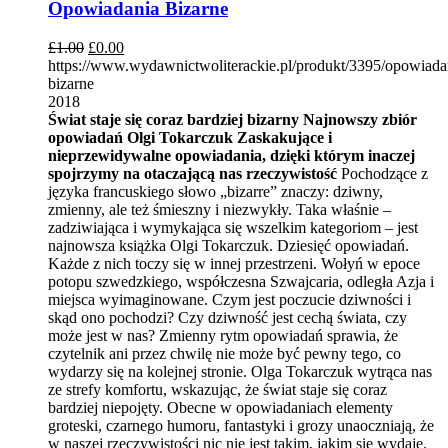
Opowiadania Bizarne
£
1.00
£
0.00
https://www.wydawnictwoliterackie.pl/produkt/3395/opowiada
bizarne
2018
Świat staje się coraz bardziej bizarny
Najnowszy zbiór
opowiadań Olgi Tokarczuk
Zaskakujące i
nieprzewidywalne opowiadania, dzięki którym inaczej
spojrzymy na otaczającą nas rzeczywistość
Pochodzące z
języka francuskiego słowo „bizarre” znaczy: dziwny,
zmienny, ale też śmieszny i niezwykły. Taka właśnie –
zadziwiająca i wymykająca się wszelkim kategoriom – jest
najnowsza książka Olgi Tokarczuk. Dziesięć opowiadań.
Każde z nich toczy się w innej przestrzeni. Wołyń w epoce
potopu szwedzkiego, współczesna Szwajcaria, odległa Azja i
miejsca wyimaginowane. Czym jest poczucie dziwności i
skąd ono pochodzi? Czy dziwność jest cechą świata, czy
może jest w nas? Zmienny rytm opowiadań sprawia, że
czytelnik ani przez chwilę nie może być pewny tego, co
wydarzy się na kolejnej stronie. Olga Tokarczuk wytrąca nas
ze strefy komfortu, wskazując, że świat staje się coraz
bardziej niepojęty. Obecne w opowiadaniach elementy
groteski, czarnego humoru, fantastyki i grozy unaoczniają, że
w naszej rzeczywistości nic nie jest takim, jakim się wydaje.