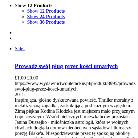
Show
12 Products
Show
12 Products
Show
24 Products
Show
36 Products
Sale!
Prowadź swój pług przez kości umarłych
£
1.00
£
0.00
https://www.wydawnictwoliterackie.pl/produkt/3995/prowadz-
swoj-plug-przez-kosci-umarlych
2015
Inspirująca, głośno dyskutowana powieść. Thriller moralny z
metafizyczną zagadką, zaskakującą pod każdym względem.
Zimą piękna Kotlina Kłodzka jest miejscem mało przyjaznym
i opustoszałym. Wsród nielicznych mieszkańców pozostała
Janina Duszejko - miłośniczka astrologii, która w wolnych
chwilach dogląda domów nieobecnych sąsiadów i tłumaczy
poezję Blake'a. Niespodziewanie przez tę spokojną okolicę