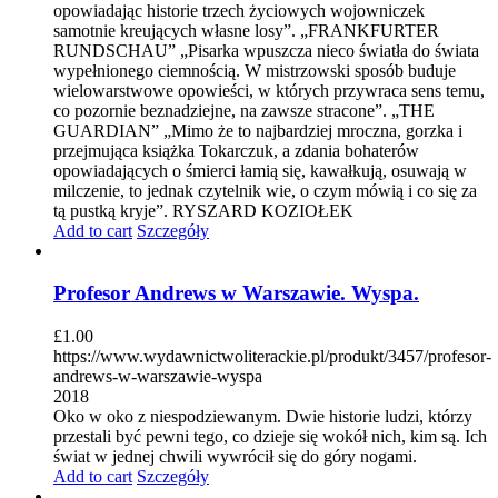
opowiadając historie trzech życiowych wojowniczek
samotnie kreujących własne losy”. „FRANKFURTER
RUNDSCHAU” „Pisarka wpuszcza nieco światła do świata
wypełnionego ciemnością. W mistrzowski sposób buduje
wielowarstwowe opowieści, w których przywraca sens temu,
co pozornie beznadziejne, na zawsze stracone”. „THE
GUARDIAN” „Mimo że to najbardziej mroczna, gorzka i
przejmująca książka Tokarczuk, a zdania bohaterów
opowiadających o śmierci łamią się, kawałkują, osuwają w
milczenie, to jednak czytelnik wie, o czym mówią i co się za
tą pustką kryje”. RYSZARD KOZIOŁEK
Add to cart
Szczegóły
Profesor Andrews w Warszawie. Wyspa.
£
1.00
https://www.wydawnictwoliterackie.pl/produkt/3457/profesor-
andrews-w-warszawie-wyspa
2018
Oko w oko z niespodziewanym. Dwie historie ludzi, którzy
przestali być pewni tego, co dzieje się wokół nich, kim są. Ich
świat w jednej chwili wywrócił się do góry nogami.
Add to cart
Szczegóły