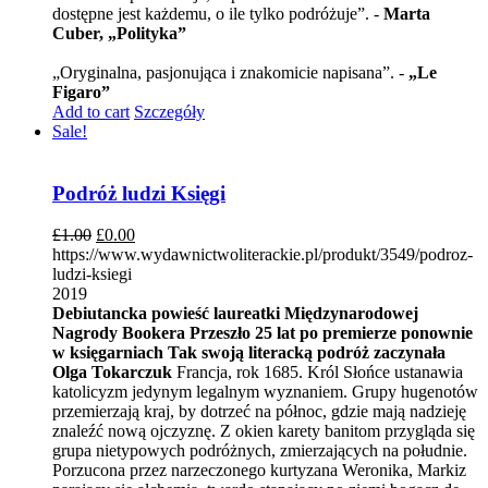
dostępne jest każdemu, o ile tylko podróżuje”. -
Marta
Cuber, „Polityka”
„Oryginalna, pasjonująca i znakomicie napisana”. -
„Le
Figaro”
Add to cart
Szczegóły
Sale!
Podróż ludzi Księgi
£
1.00
£
0.00
https://www.wydawnictwoliterackie.pl/produkt/3549/podroz-
ludzi-ksiegi
2019
Debiutancka powieść laureatki Międzynarodowej
Nagrody Bookera
Przeszło 25 lat po premierze ponownie
w księgarniach
Tak swoją literacką podróż zaczynała
Olga Tokarczuk
Francja, rok 1685. Król Słońce ustanawia
katolicyzm jedynym legalnym wyznaniem. Grupy hugenotów
przemierzają kraj, by dotrzeć na północ, gdzie mają nadzieję
znaleźć nową ojczyznę. Z okien karety banitom przygląda się
grupa nietypowych podróżnych, zmierzających na południe.
Porzucona przez narzeczonego kurtyzana Weronika, Markiz