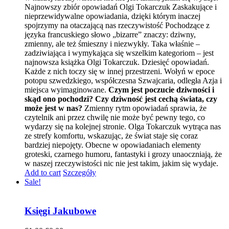
Najnowszy zbiór opowiadań Olgi Tokarczuk Zaskakujące i
nieprzewidywalne opowiadania, dzięki którym inaczej
spojrzymy na otaczającą nas rzeczywistość Pochodzące z
języka francuskiego słowo „bizarre” znaczy: dziwny,
zmienny, ale też śmieszny i niezwykły. Taka właśnie –
zadziwiająca i wymykająca się wszelkim kategoriom – jest
najnowsza książka Olgi Tokarczuk. Dziesięć opowiadań.
Każde z nich toczy się w innej przestrzeni. Wołyń w epoce
potopu szwedzkiego, współczesna Szwajcaria, odległa Azja i
miejsca wyimaginowane.
Czym jest poczucie dziwności i
skąd ono pochodzi? Czy dziwność jest cechą świata, czy
może jest w nas?
Zmienny rytm opowiadań sprawia, że
czytelnik ani przez chwilę nie może być pewny tego, co
wydarzy się na kolejnej stronie. Olga Tokarczuk wytrąca nas
ze strefy komfortu, wskazując, że świat staje się coraz
bardziej niepojęty. Obecne w opowiadaniach elementy
groteski, czarnego humoru, fantastyki i grozy unaoczniają, że
w naszej rzeczywistości nic nie jest takim, jakim się wydaje.
Add to cart
Szczegóły
Sale!
Księgi Jakubowe