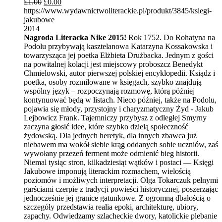
£
1.00
£
0.00
https://www.wydawnictwoliterackie.pl/produkt/3845/ksiegi-
jakubowe
2014
Nagroda Literacka Nike 2015!
Rok 1752. Do Rohatyna na
Podolu przybywają kasztelanowa Katarzyna Kossakowska i
towarzysząca jej poetka Elżbieta Drużbacka. Jednym z gości
na powitalnej kolacji jest miejscowy proboszcz Benedykt
Chmielowski, autor pierwszej polskiej encyklopedii. Ksiądz i
poetka, osoby rozmiłowane w księgach, szybko znajdują
wspólny język – rozpoczynają rozmowę, którą później
kontynuować będą w listach. Nieco później, także na Podolu,
pojawia się młody, przystojny i charyzmatyczny Żyd - Jakub
Lejbowicz Frank. Tajemniczy przybysz z odległej Smyrny
zaczyna głosić idee, które szybko dzielą społeczność
żydowską. Dla jednych heretyk, dla innych zbawca już
niebawem ma wokół siebie krąg oddanych sobie uczniów, zaś
wywołany przezeń ferment może odmienić bieg historii.
Niemal tysiąc stron, kilkadziesiąt wątków i postaci — Księgi
Jakubowe imponują literackim rozmachem, wielością
poziomów i możliwych interpretacji. Olga Tokarczuk pełnymi
garściami czerpie z tradycji powieści historycznej, poszerzając
jednocześnie jej granice gatunkowe. Z ogromną dbałością o
szczegóły przedstawia realia epoki, architekturę, ubiory,
zapachy. Odwiedzamy szlacheckie dwory, katolickie plebanie