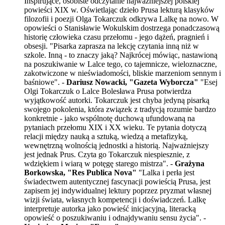
Inspirujące, osobiste odczytanie najważniejszej polskiej
powieści XIX w. Oświetlając dzieło Prusa lekturą klasyków
filozofii i poezji Olga Tokarczuk odkrywa Lalkę na nowo. W
opowieści o Stanisławie Wokulskim dostrzega ponadczasową
historię człowieka czasu przełomu - jego dążeń, pragnień i
obsesji. "Pisarka zaprasza na lekcję czytania inną niż w
szkole. Inną - to znaczy jaką? Najkrócej mówiąc, nastawioną
na poszukiwanie w Lalce tego, co tajemnicze, wieloznaczne,
zakotwiczone w nieświadomości, bliskie marzeniom sennym i
baśniowe". -
Dariusz Nowacki, "Gazeta Wyborcza"
"Esej
Olgi Tokarczuk o Lalce Bolesława Prusa potwierdza
wyjątkowość autorki. Tokarczuk jest chyba jedyną pisarką
swojego pokolenia, która związek z tradycją rozumie bardzo
konkretnie - jako wspólnotę duchową ufundowaną na
pytaniach przełomu XIX i XX wieku. Te pytania dotyczą
relacji między nauką a sztuką, wiedzą a metafizyką,
wewnętrzną wolnością jednostki a historią. Najważniejszy
jest jednak Prus. Czyta go Tokarczuk niespiesznie, z
wdziękiem i wiarą w potęgę starego mistrza". -
Grażyna
Borkowska, "Res Publica Nova"
"Lalka i perła jest
świadectwem autentycznej fascynacji powieścią Prusa, jest
zapisem jej indywidualnej lektury poprzez pryzmat własnej
wizji świata, własnych kompetencji i doświadczeń. Lalkę
interpretuje autorka jako powieść inicjacyjną, literacką
opowieść o poszukiwaniu i odnajdywaniu sensu życia". -