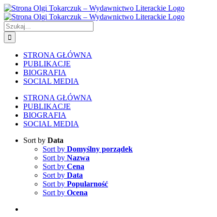
Skip
to
content
Szukaj
STRONA GŁÓWNA
PUBLIKACJE
BIOGRAFIA
SOCIAL MEDIA
STRONA GŁÓWNA
PUBLIKACJE
BIOGRAFIA
SOCIAL MEDIA
Sort by
Data
Sort by
Domyślny porządek
Sort by
Nazwa
Sort by
Cena
Sort by
Data
Sort by
Popularność
Sort by
Ocena