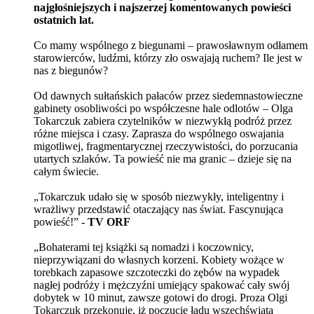
najgłośniejszych i najszerzej komentowanych powieści
ostatnich lat.
Co mamy wspólnego z biegunami – prawosławnym odłamem
starowierców, ludźmi, którzy zło oswajają ruchem? Ile jest w
nas z biegunów?
Od dawnych sułtańskich pałaców przez siedemnastowieczne
gabinety osobliwości po współczesne hale odlotów – Olga
Tokarczuk zabiera czytelników w niezwykłą podróż przez
różne miejsca i czasy. Zaprasza do wspólnego oswajania
migotliwej, fragmentarycznej rzeczywistości, do porzucania
utartych szlaków. Ta powieść nie ma granic – dzieje się na
całym świecie.
„Tokarczuk udało się w sposób niezwykły, inteligentny i
wrażliwy przedstawić otaczający nas świat. Fascynująca
powieść!” -
TV ORF
„Bohaterami tej książki są nomadzi i koczownicy,
nieprzywiązani do własnych korzeni. Kobiety wożące w
torebkach zapasowe szczoteczki do zębów na wypadek
nagłej podróży i mężczyźni umiejący spakować cały swój
dobytek w 10 minut, zawsze gotowi do drogi. Proza Olgi
Tokarczuk przekonuje, iż poczucie ładu wszechświata