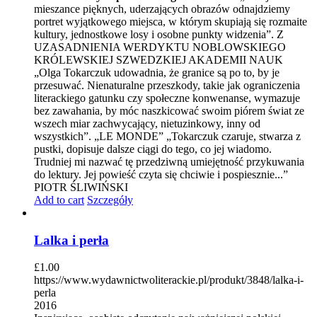
mieszance pięknych, uderzających obrazów odnajdziemy
portret wyjątkowego miejsca, w którym skupiają się rozmaite
kultury, jednostkowe losy i osobne punkty widzenia”. Z
UZASADNIENIA WERDYKTU NOBLOWSKIEGO
KRÓLEWSKIEJ SZWEDZKIEJ AKADEMII NAUK
„Olga Tokarczuk udowadnia, że granice są po to, by je
przesuwać. Nienaturalne przeszkody, takie jak ograniczenia
literackiego gatunku czy społeczne konwenanse, wymazuje
bez zawahania, by móc naszkicować swoim piórem świat ze
wszech miar zachwycający, nietuzinkowy, inny od
wszystkich”. „LE MONDE” „Tokarczuk czaruje, stwarza z
pustki, dopisuje dalsze ciągi do tego, co jej wiadomo.
Trudniej mi nazwać tę przedziwną umiejętność przykuwania
do lektury. Jej powieść czyta się chciwie i pospiesznie...”
PIOTR ŚLIWIŃSKI
Add to cart
Szczegóły
Lalka i perła
£
1.00
https://www.wydawnictwoliterackie.pl/produkt/3848/lalka-i-
perla
2016