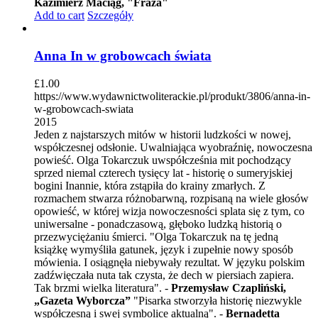
Kazimierz Maciąg, "Fraza"
Add to cart
Szczegóły
Anna In w grobowcach świata
£
1.00
https://www.wydawnictwoliterackie.pl/produkt/3806/anna-in-
w-grobowcach-swiata
2015
Jeden z najstarszych mitów w historii ludzkości w nowej,
współczesnej odsłonie. Uwalniająca wyobraźnię, nowoczesna
powieść. Olga Tokarczuk uwspółcześnia mit pochodzący
sprzed niemal czterech tysięcy lat - historię o sumeryjskiej
bogini Inannie, która zstąpiła do krainy zmarłych. Z
rozmachem stwarza różnobarwną, rozpisaną na wiele głosów
opowieść, w której wizja nowoczesności splata się z tym, co
uniwersalne - ponadczasową, głęboko ludzką historią o
przezwyciężaniu śmierci. "Olga Tokarczuk na tę jedną
książkę wymyśliła gatunek, język i zupełnie nowy sposób
mówienia. I osiągnęła niebywały rezultat. W języku polskim
zadźwięczała nuta tak czysta, że dech w piersiach zapiera.
Tak brzmi wielka literatura". -
Przemysław Czapliński,
„Gazeta Wyborcza”
"Pisarka stworzyła historię niezwykle
współczesną i swej symbolice aktualną". -
Bernadetta