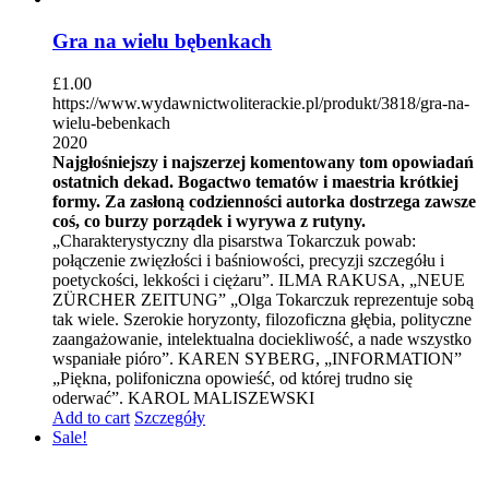
Gra na wielu bębenkach
£
1.00
https://www.wydawnictwoliterackie.pl/produkt/3818/gra-na-
wielu-bebenkach
2020
Najgłośniejszy i najszerzej komentowany tom opowiadań
ostatnich dekad. Bogactwo tematów i maestria krótkiej
formy. Za zasłoną codzienności autorka dostrzega zawsze
coś, co burzy porządek i wyrywa z rutyny.
„Charakterystyczny dla pisarstwa Tokarczuk powab:
połączenie zwięzłości i baśniowości, precyzji szczegółu i
poetyckości, lekkości i ciężaru”. ILMA RAKUSA, „NEUE
ZÜRCHER ZEITUNG” „Olga Tokarczuk reprezentuje sobą
tak wiele. Szerokie horyzonty, filozoficzna głębia, polityczne
zaangażowanie, intelektualna dociekliwość, a nade wszystko
wspaniałe pióro”. KAREN SYBERG, „INFORMATION”
„Piękna, polifoniczna opowieść, od której trudno się
oderwać”. KAROL MALISZEWSKI
Add to cart
Szczegóły
Sale!