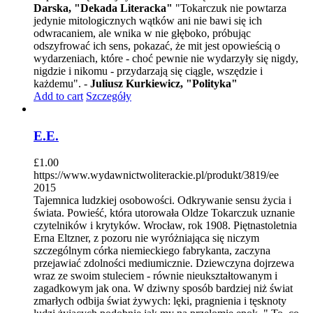
Darska, "Dekada Literacka"
"Tokarczuk nie powtarza
jedynie mitologicznych wątków ani nie bawi się ich
odwracaniem, ale wnika w nie głęboko, próbując
odszyfrować ich sens, pokazać, że mit jest opowieścią o
wydarzeniach, które - choć pewnie nie wydarzyły się nigdy,
nigdzie i nikomu - przydarzają się ciągle, wszędzie i
każdemu". -
Juliusz Kurkiewicz, "Polityka"
Add to cart
Szczegóły
E.E.
£
1.00
https://www.wydawnictwoliterackie.pl/produkt/3819/ee
2015
Tajemnica ludzkiej osobowości. Odkrywanie sensu życia i
świata. Powieść, która utorowała Oldze Tokarczuk uznanie
czytelników i krytyków. Wrocław, rok 1908. Piętnastoletnia
Erna Eltzner, z pozoru nie wyróżniająca się niczym
szczególnym córka niemieckiego fabrykanta, zaczyna
przejawiać zdolności mediumicznie. Dziewczyna dojrzewa
wraz ze swoim stuleciem - równie nieukształtowanym i
zagadkowym jak ona. W dziwny sposób bardziej niż świat
zmarłych odbija świat żywych: lęki, pragnienia i tęsknoty