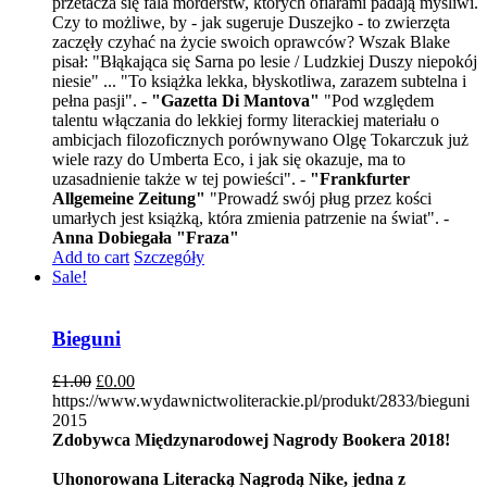
przetacza się fala morderstw, których ofiarami padają myśliwi.
Czy to możliwe, by - jak sugeruje Duszejko - to zwierzęta
zaczęły czyhać na życie swoich oprawców? Wszak Blake
pisał: "Błąkająca się Sarna po lesie / Ludzkiej Duszy niepokój
niesie" ... "To książka lekka, błyskotliwa, zarazem subtelna i
pełna pasji". -
"Gazetta Di Mantova"
"Pod względem
talentu włączania do lekkiej formy literackiej materiału o
ambicjach filozoficznych porównywano Olgę Tokarczuk już
wiele razy do Umberta Eco, i jak się okazuje, ma to
uzasadnienie także w tej powieści". -
"Frankfurter
Allgemeine Zeitung"
"Prowadź swój pług przez kości
umarłych jest książką, która zmienia patrzenie na świat". -
Anna Dobiegała "Fraza"
Add to cart
Szczegóły
Sale!
Bieguni
£
1.00
£
0.00
https://www.wydawnictwoliterackie.pl/produkt/2833/bieguni
2015
Zdobywca Międzynarodowej Nagrody Bookera 2018!
Uhonorowana Literacką Nagrodą Nike, jedna z