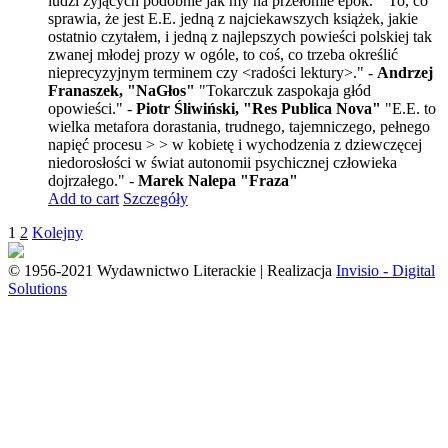
ludzi żyjących podobnie jak my na przełomie epok. " To, co
sprawia, że jest E.E. jedną z najciekawszych książek, jakie
ostatnio czytałem, i jedną z najlepszych powieści polskiej tak
zwanej młodej prozy w ogóle, to coś, co trzeba określić
nieprecyzyjnym terminem czy <radości lektury>." -
Andrzej
Franaszek, "NaGłos"
"Tokarczuk zaspokaja głód
opowieści." -
Piotr Śliwiński, "Res Publica Nova"
"E.E. to
wielka metafora dorastania, trudnego, tajemniczego, pełnego
napięć procesu > > w kobietę i wychodzenia z dziewczęcej
niedorosłości w świat autonomii psychicznej człowieka
dojrzałego." -
Marek Nalepa "Fraza"
Add to cart
Szczegóły
1
2
Kolejny
© 1956-2021 Wydawnictwo Literackie | Realizacja
Invisio - Digital
Solutions
Go
to
Top