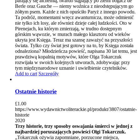
parający się alchemią, twardo stąpający po ziemi bogacz de
Berle oraz Gauche — niemy woźnica z nieodstępującym go
żółtym psem. Każde z nich opuściło Paryż z innego powodu.
Ta podróż, momentami wręcz awanturnicza, może odmienić
nie tylko ich losy, ale również dzieje całej ludzkości. Oto w
Pirenejach, ku którym zmierzają, w trudno dostępnym
górskim wąwozie, w murach małego klasztoru od wieków
ukryta jest Księga. Teraz ma szansę zaważyć na przyszłości
świata. Tylko czy świat jest gotowy na to, by Księga została
odnaleziona? Młodzieńcza powieść, napisana 30 lat temu, jest
prawdziwą kopalnią motywów, które Olga Tokarczuk
rozwijała w swoich kolejnych utworach, zdobywając przy
tym międzynarodowe uznanie i uwielbienie czytelników.
Add to cart
Szczegóły
Ostatnie historie
£
1.00
https://www.wydawnictwoliterackie.pl/produkt/3807/ostatnie-
historie
2020
Trzy historie, trzy sposoby oswajania śmierci w jednej z
najbardziej poruszających powieści Olgi Tokarczuk.
„Tokarczuk ożywia zapomniane, porzucone miejsca,