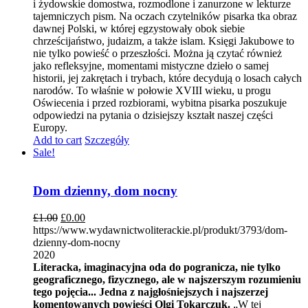
i żydowskie domostwa, rozmodlone i zanurzone w lekturze
tajemniczych pism. Na oczach czytelników pisarka tka obraz
dawnej Polski, w której egzystowały obok siebie
chrześcijaństwo, judaizm, a także islam. Księgi Jakubowe to
nie tylko powieść o przeszłości. Można ją czytać również
jako refleksyjne, momentami mistyczne dzieło o samej
historii, jej zakrętach i trybach, które decydują o losach całych
narodów. To właśnie w połowie XVIII wieku, u progu
Oświecenia i przed rozbiorami, wybitna pisarka poszukuje
odpowiedzi na pytania o dzisiejszy kształt naszej części
Europy.
Add to cart
Szczegóły
Sale!
Dom dzienny, dom nocny
£
1.00
£
0.00
https://www.wydawnictwoliterackie.pl/produkt/3793/dom-
dzienny-dom-nocny
2020
Literacka, imaginacyjna oda do pogranicza, nie tylko
geograficznego, fizycznego, ale w najszerszym rozumieniu
tego pojęcia... Jedna z najgłośniejszych i najszerzej
komentowanych powieści Olgi Tokarczuk.
„W tej