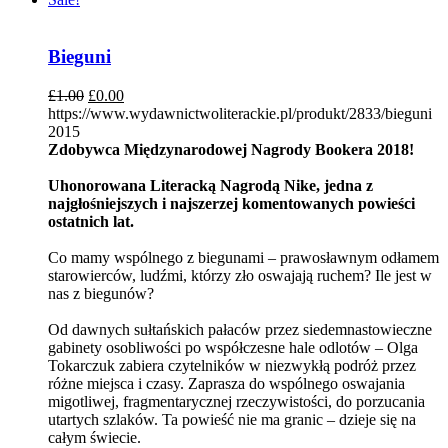
Bieguni
£
1.00
£
0.00
https://www.wydawnictwoliterackie.pl/produkt/2833/bieguni
2015
Zdobywca Międzynarodowej Nagrody Bookera 2018!
Uhonorowana Literacką Nagrodą Nike, jedna z
najgłośniejszych i najszerzej komentowanych powieści
ostatnich lat.
Co mamy wspólnego z biegunami – prawosławnym odłamem
starowierców, ludźmi, którzy zło oswajają ruchem? Ile jest w
nas z biegunów?
Od dawnych sułtańskich pałaców przez siedemnastowieczne
gabinety osobliwości po współczesne hale odlotów – Olga
Tokarczuk zabiera czytelników w niezwykłą podróż przez
różne miejsca i czasy. Zaprasza do wspólnego oswajania
migotliwej, fragmentarycznej rzeczywistości, do porzucania
utartych szlaków. Ta powieść nie ma granic – dzieje się na
całym świecie.