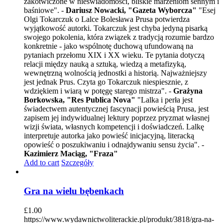
zakotwiczone w nieświadomości, bliskie marzeniom sennym i
baśniowe". -
Dariusz Nowacki, "Gazeta Wyborcza"
"Esej
Olgi Tokarczuk o Lalce Bolesława Prusa potwierdza
wyjątkowość autorki. Tokarczuk jest chyba jedyną pisarką
swojego pokolenia, która związek z tradycją rozumie bardzo
konkretnie - jako wspólnotę duchową ufundowaną na
pytaniach przełomu XIX i XX wieku. Te pytania dotyczą
relacji między nauką a sztuką, wiedzą a metafizyką,
wewnętrzną wolnością jednostki a historią. Najważniejszy
jest jednak Prus. Czyta go Tokarczuk niespiesznie, z
wdziękiem i wiarą w potęgę starego mistrza". -
Grażyna
Borkowska, "Res Publica Nova"
"Lalka i perła jest
świadectwem autentycznej fascynacji powieścią Prusa, jest
zapisem jej indywidualnej lektury poprzez pryzmat własnej
wizji świata, własnych kompetencji i doświadczeń. Lalkę
interpretuje autorka jako powieść inicjacyjną, literacką
opowieść o poszukiwaniu i odnajdywaniu sensu życia". -
Kazimierz Maciąg, "Fraza"
Add to cart
Szczegóły
Gra na wielu bębenkach
£
1.00
https://www.wydawnictwoliterackie.pl/produkt/3818/gra-na-