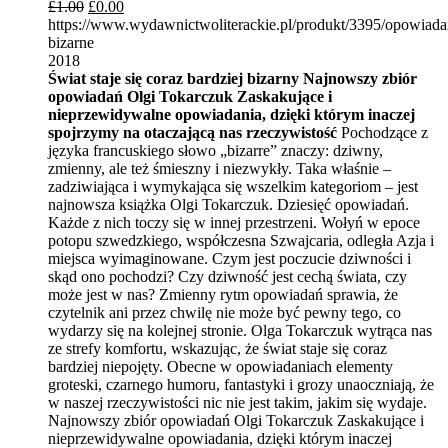
£
1.00
£
0.00
https://www.wydawnictwoliterackie.pl/produkt/3395/opowiada
bizarne
2018
Świat staje się coraz bardziej bizarny
Najnowszy zbiór
opowiadań Olgi Tokarczuk
Zaskakujące i
nieprzewidywalne opowiadania, dzięki którym inaczej
spojrzymy na otaczającą nas rzeczywistość
Pochodzące z
języka francuskiego słowo „bizarre” znaczy: dziwny,
zmienny, ale też śmieszny i niezwykły. Taka właśnie –
zadziwiająca i wymykająca się wszelkim kategoriom – jest
najnowsza książka Olgi Tokarczuk. Dziesięć opowiadań.
Każde z nich toczy się w innej przestrzeni. Wołyń w epoce
potopu szwedzkiego, współczesna Szwajcaria, odległa Azja i
miejsca wyimaginowane. Czym jest poczucie dziwności i
skąd ono pochodzi? Czy dziwność jest cechą świata, czy
może jest w nas? Zmienny rytm opowiadań sprawia, że
czytelnik ani przez chwilę nie może być pewny tego, co
wydarzy się na kolejnej stronie. Olga Tokarczuk wytrąca nas
ze strefy komfortu, wskazując, że świat staje się coraz
bardziej niepojęty. Obecne w opowiadaniach elementy
groteski, czarnego humoru, fantastyki i grozy unaoczniają, że
w naszej rzeczywistości nic nie jest takim, jakim się wydaje.
Najnowszy zbiór opowiadań Olgi Tokarczuk Zaskakujące i
nieprzewidywalne opowiadania, dzięki którym inaczej