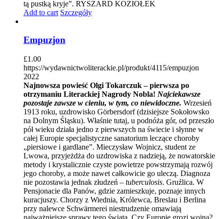
tą pustką kryje”. RYSZARD KOZIOŁEK
Add to cart
Szczegóły
Empuzjon
£
1.00
https://wydawnictwoliterackie.pl/produkt/4115/empuzjon
2022
Najnowsza powieść Olgi Tokarczuk – pierwsza po
otrzymaniu Literackiej Nagrody Nobla!
Najciekawsze
pozostaje zawsze w cieniu, w tym, co niewidoczne.
Wrzesień
1913 roku, uzdrowisko Görbersdorf (dzisiejsze Sokołowsko
na Dolnym Śląsku). Właśnie tutaj, u podnóża gór, od przeszło
pół wieku działa jedno z pierwszych na świecie i słynne w
całej Europie specjalistyczne sanatorium leczące choroby
„piersiowe i gardlane”. Mieczysław Wojnicz, student ze
Lwowa, przyjeżdża do uzdrowiska z nadzieją, że nowatorskie
metody i krystalicznie czyste powietrze powstrzymają rozwój
jego choroby, a może nawet całkowicie go uleczą. Diagnoza
nie pozostawia jednak złudzeń –
tuberculosis
. Gruźlica. W
Pensjonacie dla Panów, gdzie zamieszkuje, poznaje innych
kuracjuszy. Chorzy z Wiednia, Królewca, Breslau i Berlina
przy nalewce Schwärmerei niestrudzenie omawiają
najważniejsze sprawy tego świata. Czy Europie grozi wojna?