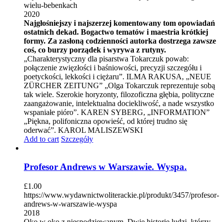
wielu-bebenkach
2020
Najgłośniejszy i najszerzej komentowany tom opowiadań
ostatnich dekad. Bogactwo tematów i maestria krótkiej
formy. Za zasłoną codzienności autorka dostrzega zawsze
coś, co burzy porządek i wyrywa z rutyny.
„Charakterystyczny dla pisarstwa Tokarczuk powab:
połączenie zwięzłości i baśniowości, precyzji szczegółu i
poetyckości, lekkości i ciężaru”. ILMA RAKUSA, „NEUE
ZÜRCHER ZEITUNG” „Olga Tokarczuk reprezentuje sobą
tak wiele. Szerokie horyzonty, filozoficzna głębia, polityczne
zaangażowanie, intelektualna dociekliwość, a nade wszystko
wspaniałe pióro”. KAREN SYBERG, „INFORMATION”
„Piękna, polifoniczna opowieść, od której trudno się
oderwać”. KAROL MALISZEWSKI
Add to cart
Szczegóły
Profesor Andrews w Warszawie. Wyspa.
£
1.00
https://www.wydawnictwoliterackie.pl/produkt/3457/profesor-
andrews-w-warszawie-wyspa
2018
Oko w oko z niespodziewanym. Dwie historie ludzi, którzy