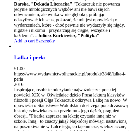
Darska, "Dekada Literacka"
"Tokarczuk nie powtarza
jedynie mitologicznych wątków ani nie bawi się ich
odwracaniem, ale wnika w nie głęboko, próbując
odszyfrować ich sens, pokazać, że mit jest opowieścią o
wydarzeniach, które - choć pewnie nie wydarzyły się nigdy,
nigdzie i nikomu - przydarzają się ciągle, wszędzie i
każdemu". -
Juliusz Kurkiewicz, "Polityka"
Add to cart
Szczegóły
Lalka i perła
£
1.00
https://www.wydawnictwoliterackie.pl/produkt/3848/lalka-i-
perla
2016
Inspirujące, osobiste odczytanie najważniejszej polskiej
powieści XIX w. Oświetlając dzieło Prusa lekturą klasyków
filozofii i poezji Olga Tokarczuk odkrywa Lalkę na nowo. W
opowieści o Stanisławie Wokulskim dostrzega ponadczasową
historię człowieka czasu przełomu - jego dążeń, pragnień i
obsesji. "Pisarka zaprasza na lekcję czytania inną niż w
szkole. Inną - to znaczy jaką? Najkrócej mówiąc, nastawioną
na poszukiwanie w Lalce tego, co tajemnicze, wieloznaczne,