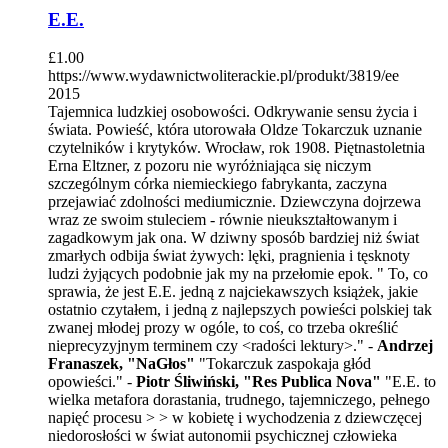
E.E.
£
1.00
https://www.wydawnictwoliterackie.pl/produkt/3819/ee
2015
Tajemnica ludzkiej osobowości. Odkrywanie sensu życia i
świata. Powieść, która utorowała Oldze Tokarczuk uznanie
czytelników i krytyków. Wrocław, rok 1908. Piętnastoletnia
Erna Eltzner, z pozoru nie wyróżniająca się niczym
szczególnym córka niemieckiego fabrykanta, zaczyna
przejawiać zdolności mediumicznie. Dziewczyna dojrzewa
wraz ze swoim stuleciem - równie nieukształtowanym i
zagadkowym jak ona. W dziwny sposób bardziej niż świat
zmarłych odbija świat żywych: lęki, pragnienia i tęsknoty
ludzi żyjących podobnie jak my na przełomie epok. " To, co
sprawia, że jest E.E. jedną z najciekawszych książek, jakie
ostatnio czytałem, i jedną z najlepszych powieści polskiej tak
zwanej młodej prozy w ogóle, to coś, co trzeba określić
nieprecyzyjnym terminem czy <radości lektury>." -
Andrzej
Franaszek, "NaGłos"
"Tokarczuk zaspokaja głód
opowieści." -
Piotr Śliwiński, "Res Publica Nova"
"E.E. to
wielka metafora dorastania, trudnego, tajemniczego, pełnego
napięć procesu > > w kobietę i wychodzenia z dziewczęcej
niedorosłości w świat autonomii psychicznej człowieka