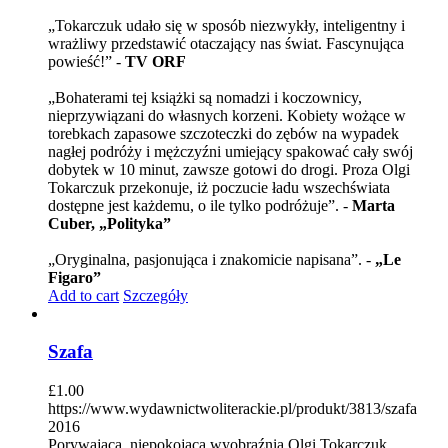
„Tokarczuk udało się w sposób niezwykły, inteligentny i
wrażliwy przedstawić otaczający nas świat. Fascynująca
powieść!” -
TV ORF
„Bohaterami tej książki są nomadzi i koczownicy,
nieprzywiązani do własnych korzeni. Kobiety wożące w
torebkach zapasowe szczoteczki do zębów na wypadek
nagłej podróży i mężczyźni umiejący spakować cały swój
dobytek w 10 minut, zawsze gotowi do drogi. Proza Olgi
Tokarczuk przekonuje, iż poczucie ładu wszechświata
dostępne jest każdemu, o ile tylko podróżuje”. -
Marta
Cuber, „Polityka”
„Oryginalna, pasjonująca i znakomicie napisana”. -
„Le
Figaro”
Add to cart
Szczegóły
Szafa
£
1.00
https://www.wydawnictwoliterackie.pl/produkt/3813/szafa
2016
Porywająca, niepokojąca wyobraźnia Olgi Tokarczuk.