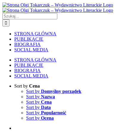
Skip
to
content
Szukaj
STRONA GŁÓWNA
PUBLIKACJE
BIOGRAFIA
SOCIAL MEDIA
STRONA GŁÓWNA
PUBLIKACJE
BIOGRAFIA
SOCIAL MEDIA
Sort by
Cena
Sort by
Domyślny porządek
Sort by
Nazwa
Sort by
Cena
Sort by
Data
Sort by
Popularność
Sort by
Ocena