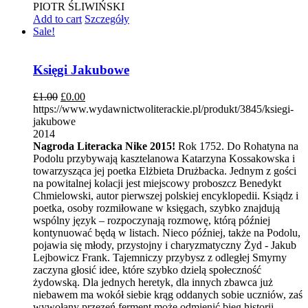
PIOTR ŚLIWIŃSKI
Add to cart
Szczegóły
Sale!
Księgi Jakubowe
£
1.00
£
0.00
https://www.wydawnictwoliterackie.pl/produkt/3845/ksiegi-
jakubowe
2014
Nagroda Literacka Nike 2015!
Rok 1752. Do Rohatyna na
Podolu przybywają kasztelanowa Katarzyna Kossakowska i
towarzysząca jej poetka Elżbieta Drużbacka. Jednym z gości
na powitalnej kolacji jest miejscowy proboszcz Benedykt
Chmielowski, autor pierwszej polskiej encyklopedii. Ksiądz i
poetka, osoby rozmiłowane w księgach, szybko znajdują
wspólny język – rozpoczynają rozmowę, którą później
kontynuować będą w listach. Nieco później, także na Podolu,
pojawia się młody, przystojny i charyzmatyczny Żyd - Jakub
Lejbowicz Frank. Tajemniczy przybysz z odległej Smyrny
zaczyna głosić idee, które szybko dzielą społeczność
żydowską. Dla jednych heretyk, dla innych zbawca już
niebawem ma wokół siebie krąg oddanych sobie uczniów, zaś
wywołany przezeń ferment może odmienić bieg historii.