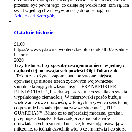
przestali być pewni tego, co dzieje się wokół nich, kim są. Ich
świat w jednej chwili wywrócił się do góry nogami.
Add to cart
Szczegóły
Ostatnie historie
£
1.00
https://www.wydawnictwoliterackie.pl/produkt/3807/ostatnie-
historie
2020
Trzy historie, trzy sposoby oswajania śmierci w jednej z
najbardziej poruszających powieści Olgi Tokarczuk.
„Tokarczuk ożywia zapomniane, porzucone miejsca,
opowiadając historie trzech życiowych wojowniczek
samotnie kreujących własne losy”. „FRANKFURTER
RUNDSCHAU” „Pisarka wpuszcza nieco światła do świata
wypełnionego ciemnością. W mistrzowski sposób buduje
wielowarstwowe opowieści, w których przywraca sens temu,
co pozornie beznadziejne, na zawsze stracone”. „THE
GUARDIAN” „Mimo że to najbardziej mroczna, gorzka i
przejmująca książka Tokarczuk, a zdania bohaterów
opowiadających o śmierci łamią się, kawałkują, osuwają w
milczenie, to jednak czytelnik wie, o czym mówią i co się za