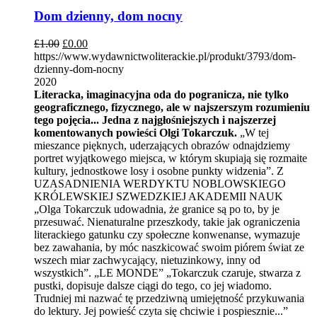
Dom dzienny, dom nocny
£
1.00
£
0.00
https://www.wydawnictwoliterackie.pl/produkt/3793/dom-
dzienny-dom-nocny
2020
Literacka, imaginacyjna oda do pogranicza, nie tylko
geograficznego, fizycznego, ale w najszerszym rozumieniu
tego pojęcia... Jedna z najgłośniejszych i najszerzej
komentowanych powieści Olgi Tokarczuk.
„W tej
mieszance pięknych, uderzających obrazów odnajdziemy
portret wyjątkowego miejsca, w którym skupiają się rozmaite
kultury, jednostkowe losy i osobne punkty widzenia”. Z
UZASADNIENIA WERDYKTU NOBLOWSKIEGO
KRÓLEWSKIEJ SZWEDZKIEJ AKADEMII NAUK
„Olga Tokarczuk udowadnia, że granice są po to, by je
przesuwać. Nienaturalne przeszkody, takie jak ograniczenia
literackiego gatunku czy społeczne konwenanse, wymazuje
bez zawahania, by móc naszkicować swoim piórem świat ze
wszech miar zachwycający, nietuzinkowy, inny od
wszystkich”. „LE MONDE” „Tokarczuk czaruje, stwarza z
pustki, dopisuje dalsze ciągi do tego, co jej wiadomo.
Trudniej mi nazwać tę przedziwną umiejętność przykuwania
do lektury. Jej powieść czyta się chciwie i pospiesznie...”