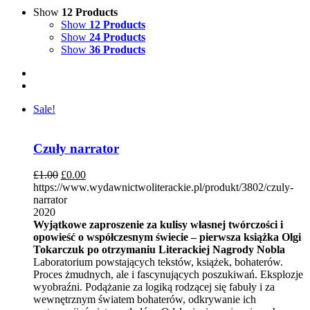
Show
12 Products
Show
12 Products
Show
24 Products
Show
36 Products
Sale!
Czuły narrator
£
1.00
£
0.00
https://www.wydawnictwoliterackie.pl/produkt/3802/czuly-
narrator
2020
Wyjątkowe zaproszenie za kulisy własnej twórczości i
opowieść o współczesnym świecie – pierwsza książka Olgi
Tokarczuk po otrzymaniu Literackiej Nagrody Nobla
Laboratorium powstających tekstów, książek, bohaterów.
Proces żmudnych, ale i fascynujących poszukiwań. Eksplozje
wyobraźni. Podążanie za logiką rodzącej się fabuły i za
wewnętrznym światem bohaterów, odkrywanie ich