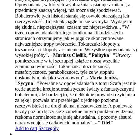
Opowiadania, w których wyobraźnia sąsiaduje z mitami, a
przedmioty znaczą więcej, niż można się spodziewać.
Bohaterowie tych historii starają się oswoić otaczającą ich
rzeczywistość. Ta jednak ciągle im się wymyka. Wydaje im
się złudna, nieprzejrzysta, czasem też nieprawdziwa... "W
trzech opowiadaniach z tego tomiku na kilkudziesięciu
stronicach otrzymujemy jak w pigułce skoncentrowane
najważniejsze tropy twórczości Tokarczuk: kłopoty z
tożsamością i kłopoty z istnieniem. Wszystkie opowiadania są
wysokiej próby". -
Mariusz Cieślik, "Polityka"
"Utwory
pomieszczone w tej szczupłej książce noszą wszelkie
znamiona twórczości Tokarczuk: filozoficzność,
metaforyczność, paraboliczność, tyle że w stopniu
doskonałym, niejako wzorcowym". -
Maria Jentys,
"Sycyna"
"Powabne w opowiadaniach z tomu Szafa jest nie
to, że autorka kreuje surrealistyczne światy z fantastycznymi
bohaterami, ale bardziej to, że delikatnie prowadzi czytelnika
za rękę i pozwala mu przebiegać z jednego poziomu
rzeczywistości na drugi niemal niezauważenie. A ponieważ
każdy poziom łączy się z zupełnie innym punktem widzenia,
rzekoma normalność staje się absurdalna, a pozorny absurd
naraz wydaje się całkowicie normalny". -
"Titel"
Add to cart
Szczegóły