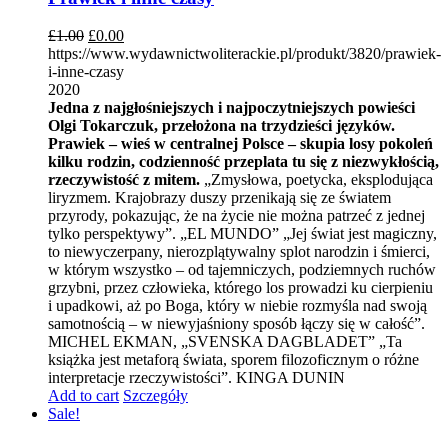
£
1.00
£
0.00
https://www.wydawnictwoliterackie.pl/produkt/3820/prawiek-
i-inne-czasy
2020
Jedna z najgłośniejszych i najpoczytniejszych powieści
Olgi Tokarczuk, przełożona na trzydzieści języków.
Prawiek – wieś w centralnej Polsce – skupia losy pokoleń
kilku rodzin, codzienność przeplata tu się z niezwykłością,
rzeczywistość z mitem.
„Zmysłowa, poetycka, eksplodująca
liryzmem. Krajobrazy duszy przenikają się ze światem
przyrody, pokazując, że na życie nie można patrzeć z jednej
tylko perspektywy”. „EL MUNDO” „Jej świat jest magiczny,
to niewyczerpany, nierozplątywalny splot narodzin i śmierci,
w którym wszystko – od tajemniczych, podziemnych ruchów
grzybni, przez człowieka, którego los prowadzi ku cierpieniu
i upadkowi, aż po Boga, który w niebie rozmyśla nad swoją
samotnością – w niewyjaśniony sposób łączy się w całość”.
MICHEL EKMAN, „SVENSKA DAGBLADET” „Ta
książka jest metaforą świata, sporem filozoficznym o różne
interpretacje rzeczywistości”. KINGA DUNIN
Add to cart
Szczegóły
Sale!