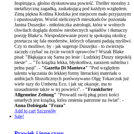
Inspirująca, głośno dyskutowana powieść. Thriller moralny z
metafizyczną zagadką, zaskakującą pod każdym względem.
Zimą piękna Kotlina Kłodzka jest miejscem mało przyjaznym
i opustoszałym. Wsród nielicznych mieszkańców pozostała
Janina Duszejko - miłośniczka astrologii, która w wolnych
chwilach dogląda domów nieobecnych sąsiadów i tłumaczy
poezję Blake'a. Niespodziewanie przez tę spokojną okolicę
przetacza się fala morderstw, których ofiarami padają myśliwi.
Czy to możliwe, by - jak sugeruje Duszejko - to zwierzęta
zaczęły czyhać na życie swoich oprawców? Wszak Blake
pisał: "Błąkająca się Sarna po lesie / Ludzkiej Duszy niepokój
niesie" ... "To książka lekka, błyskotliwa, zarazem subtelna i
pełna pasji". -
"Gazetta Di Mantova"
"Pod względem
talentu włączania do lekkiej formy literackiej materiału o
ambicjach filozoficznych porównywano Olgę Tokarczuk już
wiele razy do Umberta Eco, i jak się okazuje, ma to
uzasadnienie także w tej powieści". -
"Frankfurter
Allgemeine Zeitung"
"Prowadź swój pług przez kości
umarłych jest książką, która zmienia patrzenie na świat". -
Anna Dobiegała "Fraza"
Add to cart
Szczegóły
Sale!
Prawiek i inne czasy