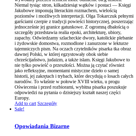
Niemal tysiąc stron, kilkadziesiąt wątków i postaci — Księgi
Jakubowe imponują literackim rozmachem, wielością
poziomów i możliwych interpretacji. Olga Tokarczuk pełnymi
garściami czerpie z tradycji powieści historycznej, poszerzając
jednocześnie jej granice gatunkowe. Z ogromną dbałością o
szczegóły przedstawia realia epoki, architekturę, ubiory,
zapachy. Odwiedzamy szlacheckie dwory, katolickie plebanie
i żydowskie domostwa, rozmodlone i zanurzone w lekturze
tajemniczych pism. Na oczach czytelników pisarka tka obraz
dawnej Polski, w której egzystowały obok siebie
chrześcijaństwo, judaizm, a także islam. Księgi Jakubowe to
nie tylko powieść o przeszłości. Można ją czytać również
jako refleksyjne, momentami mistyczne dzieło o samej
historii, jej zakrętach i trybach, które decydują o losach całych
narodów. To właśnie w połowie XVIII wieku, u progu
Oświecenia i przed rozbiorami, wybitna pisarka poszukuje
odpowiedzi na pytania o dzisiejszy kształt naszej części
Europy.
Add to cart
Szczegóły
Sale!
Opowiadania Bizarne