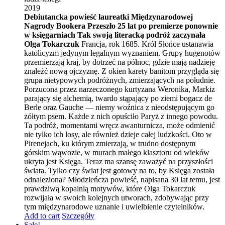
2019
Debiutancka powieść laureatki Międzynarodowej
Nagrody Bookera
Przeszło 25 lat po premierze ponownie
w księgarniach
Tak swoją literacką podróż zaczynała
Olga Tokarczuk
Francja, rok 1685. Król Słońce ustanawia
katolicyzm jedynym legalnym wyznaniem. Grupy hugenotów
przemierzają kraj, by dotrzeć na północ, gdzie mają nadzieję
znaleźć nową ojczyznę. Z okien karety banitom przygląda się
grupa nietypowych podróżnych, zmierzających na południe.
Porzucona przez narzeczonego kurtyzana Weronika, Markiz
parający się alchemią, twardo stąpający po ziemi bogacz de
Berle oraz Gauche — niemy woźnica z nieodstępującym go
żółtym psem. Każde z nich opuściło Paryż z innego powodu.
Ta podróż, momentami wręcz awanturnicza, może odmienić
nie tylko ich losy, ale również dzieje całej ludzkości. Oto w
Pirenejach, ku którym zmierzają, w trudno dostępnym
górskim wąwozie, w murach małego klasztoru od wieków
ukryta jest Księga. Teraz ma szansę zaważyć na przyszłości
świata. Tylko czy świat jest gotowy na to, by Księga została
odnaleziona? Młodzieńcza powieść, napisana 30 lat temu, jest
prawdziwą kopalnią motywów, które Olga Tokarczuk
rozwijała w swoich kolejnych utworach, zdobywając przy
tym międzynarodowe uznanie i uwielbienie czytelników.
Add to cart
Szczegóły
Sale!