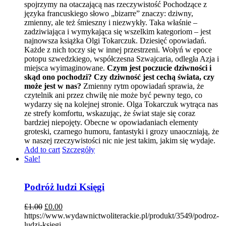
spojrzymy na otaczającą nas rzeczywistość Pochodzące z
języka francuskiego słowo „bizarre” znaczy: dziwny,
zmienny, ale też śmieszny i niezwykły. Taka właśnie –
zadziwiająca i wymykająca się wszelkim kategoriom – jest
najnowsza książka Olgi Tokarczuk. Dziesięć opowiadań.
Każde z nich toczy się w innej przestrzeni. Wołyń w epoce
potopu szwedzkiego, współczesna Szwajcaria, odległa Azja i
miejsca wyimaginowane.
Czym jest poczucie dziwności i
skąd ono pochodzi? Czy dziwność jest cechą świata, czy
może jest w nas?
Zmienny rytm opowiadań sprawia, że
czytelnik ani przez chwilę nie może być pewny tego, co
wydarzy się na kolejnej stronie. Olga Tokarczuk wytrąca nas
ze strefy komfortu, wskazując, że świat staje się coraz
bardziej niepojęty. Obecne w opowiadaniach elementy
groteski, czarnego humoru, fantastyki i grozy unaoczniają, że
w naszej rzeczywistości nic nie jest takim, jakim się wydaje.
Add to cart
Szczegóły
Sale!
Podróż ludzi Księgi
£
1.00
£
0.00
https://www.wydawnictwoliterackie.pl/produkt/3549/podroz-
ludzi-ksiegi