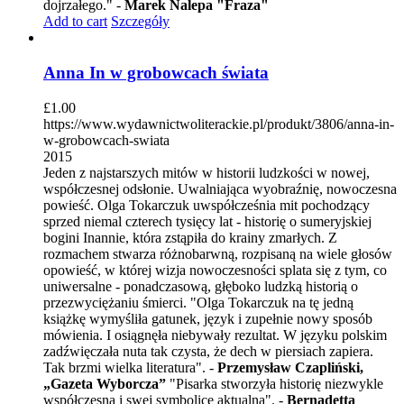
dojrzałego." -
Marek Nalepa "Fraza"
Add to cart
Szczegóły
Anna In w grobowcach świata
£
1.00
https://www.wydawnictwoliterackie.pl/produkt/3806/anna-in-
w-grobowcach-swiata
2015
Jeden z najstarszych mitów w historii ludzkości w nowej,
współczesnej odsłonie. Uwalniająca wyobraźnię, nowoczesna
powieść. Olga Tokarczuk uwspółcześnia mit pochodzący
sprzed niemal czterech tysięcy lat - historię o sumeryjskiej
bogini Inannie, która zstąpiła do krainy zmarłych. Z
rozmachem stwarza różnobarwną, rozpisaną na wiele głosów
opowieść, w której wizja nowoczesności splata się z tym, co
uniwersalne - ponadczasową, głęboko ludzką historią o
przezwyciężaniu śmierci. "Olga Tokarczuk na tę jedną
książkę wymyśliła gatunek, język i zupełnie nowy sposób
mówienia. I osiągnęła niebywały rezultat. W języku polskim
zadźwięczała nuta tak czysta, że dech w piersiach zapiera.
Tak brzmi wielka literatura". -
Przemysław Czapliński,
„Gazeta Wyborcza”
"Pisarka stworzyła historię niezwykle
współczesną i swej symbolice aktualną". -
Bernadetta