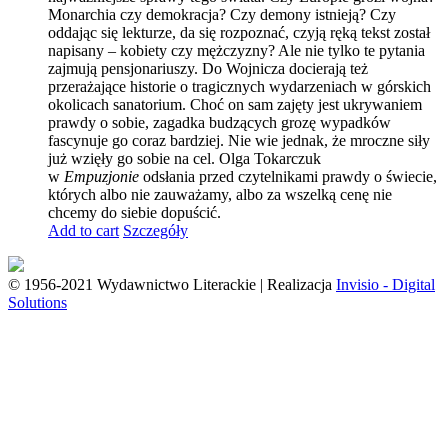
Monarchia czy demokracja? Czy demony istnieją? Czy
oddając się lekturze, da się rozpoznać, czyją ręką tekst został
napisany – kobiety czy mężczyzny? Ale nie tylko te pytania
zajmują pensjonariuszy. Do Wojnicza docierają też
przerażające historie o tragicznych wydarzeniach w górskich
okolicach sanatorium. Choć on sam zajęty jest ukrywaniem
prawdy o sobie, zagadka budzących grozę wypadków
fascynuje go coraz bardziej. Nie wie jednak, że mroczne siły
już wzięły go sobie na cel. Olga Tokarczuk
w
Empuzjonie
odsłania przed czytelnikami prawdy o świecie,
których albo nie zauważamy, albo za wszelką cenę nie
chcemy do siebie dopuścić.
Add to cart
Szczegóły
© 1956-2021 Wydawnictwo Literackie | Realizacja
Invisio - Digital
Solutions
Go
to
Top