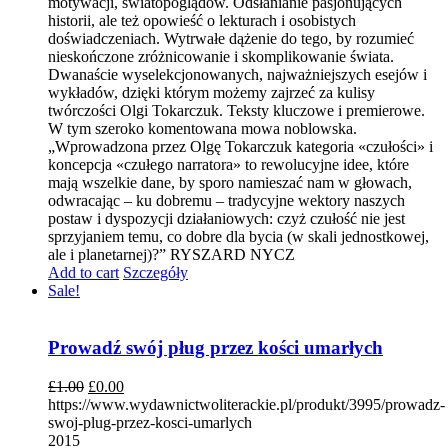
motywacji, światopoglądów. Odsłanianie pasjonujących
historii, ale też opowieść o lekturach i osobistych
doświadczeniach. Wytrwałe dążenie do tego, by rozumieć
nieskończone zróżnicowanie i skomplikowanie świata.
Dwanaście wyselekcjonowanych, najważniejszych esejów i
wykładów, dzięki którym możemy zajrzeć za kulisy
twórczości Olgi Tokarczuk. Teksty kluczowe i premierowe.
W tym szeroko komentowana mowa noblowska.
„Wprowadzona przez Olgę Tokarczuk kategoria «czułości» i
koncepcja «czułego narratora» to rewolucyjne idee, które
mają wszelkie dane, by sporo namieszać nam w głowach,
odwracając – ku dobremu – tradycyjne wektory naszych
postaw i dyspozycji działaniowych: czyż czułość nie jest
sprzyjaniem temu, co dobre dla bycia (w skali jednostkowej,
ale i planetarnej)?” RYSZARD NYCZ
Add to cart
Szczegóły
Sale!
Prowadź swój pług przez kości umarłych
£
1.00
£
0.00
https://www.wydawnictwoliterackie.pl/produkt/3995/prowadz-
swoj-plug-przez-kosci-umarlych
2015