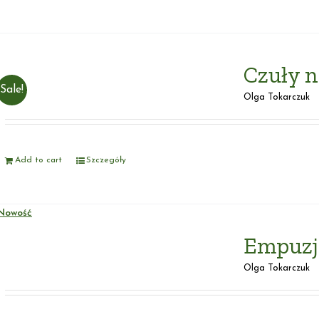
Czuły n
Sale!
Olga Tokarczuk
Add to cart
Szczegóły
Nowość
Empuzj
Olga Tokarczuk