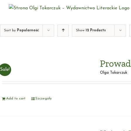
Skip
to
content
Sort by
Popularność
Show
12 Products
Prowadź
Sale!
Olga Tokarczuk
Add to cart
Szczegóły