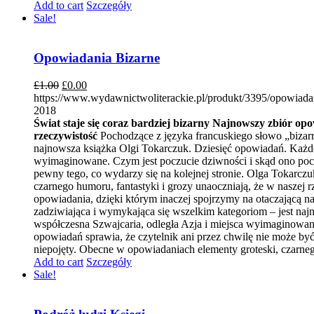
Add to cart
Szczegóły
Sale!
Opowiadania Bizarne
£
1.00
£
0.00
https://www.wydawnictwoliterackie.pl/produkt/3395/opowiada
2018
Świat staje się coraz bardziej bizarny
Najnowszy zbiór opo
rzeczywistość
Pochodzące z języka francuskiego słowo „bizarr
najnowsza książka Olgi Tokarczuk. Dziesięć opowiadań. Każde 
wyimaginowane. Czym jest poczucie dziwności i skąd ono poch
pewny tego, co wydarzy się na kolejnej stronie. Olga Tokarczuk
czarnego humoru, fantastyki i grozy unaoczniają, że w naszej 
opowiadania, dzięki którym inaczej spojrzymy na otaczającą na
zadziwiająca i wymykająca się wszelkim kategoriom – jest naj
współczesna Szwajcaria, odległa Azja i miejsca wyimaginowa
opowiadań sprawia, że czytelnik ani przez chwilę nie może być 
niepojęty. Obecne w opowiadaniach elementy groteski, czarnego 
Add to cart
Szczegóły
Sale!