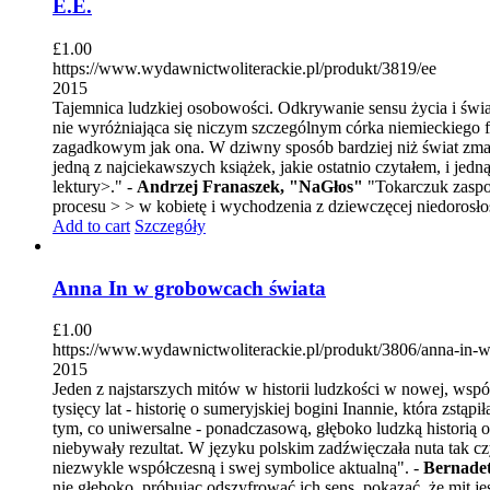
E.E.
£
1.00
https://www.wydawnictwoliterackie.pl/produkt/3819/ee
2015
Tajemnica ludzkiej osobowości. Odkrywanie sensu życia i świa
nie wyróżniająca się niczym szczególnym córka niemieckiego 
zagadkowym jak ona. W dziwny sposób bardziej niż świat zmarły
jedną z najciekawszych książek, jakie ostatnio czytałem, i jed
lektury>." -
Andrzej Franaszek, "NaGłos"
"Tokarczuk zaspok
procesu > > w kobietę i wychodzenia z dziewczęcej niedorosło
Add to cart
Szczegóły
Anna In w grobowcach świata
£
1.00
https://www.wydawnictwoliterackie.pl/produkt/3806/anna-in-
2015
Jeden z najstarszych mitów w historii ludzkości w nowej, ws
tysięcy lat - historię o sumeryjskiej bogini Inannie, która zs
tym, co uniwersalne - ponadczasową, głęboko ludzką historią o
niebywały rezultat. W języku polskim zadźwięczała nuta tak czys
niezwykle współczesną i swej symbolice aktualną". -
Bernadet
nie głęboko, próbując odszyfrować ich sens, pokazać, że mit je