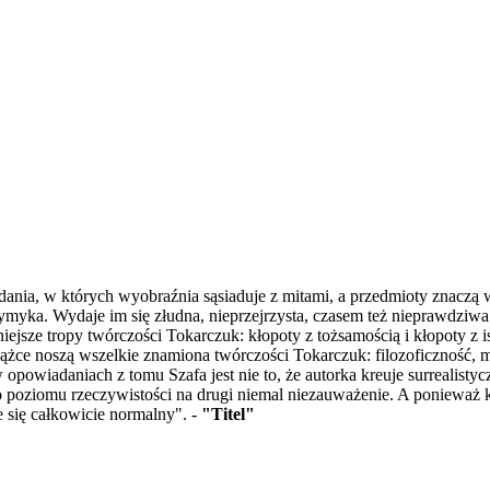
ia, w których wyobraźnia sąsiaduje z mitami, a przedmioty znaczą więc
wymyka. Wydaje im się złudna, nieprzejrzysta, czasem też nieprawdziwa
ejsze tropy twórczości Tokarczuk: kłopoty z tożsamością i kłopoty z 
żce noszą wszelkie znamiona twórczości Tokarczuk: filozoficzność, m
owiadaniach z tomu Szafa jest nie to, że autorka kreuje surrealistyczn
go poziomu rzeczywistości na drugi niemal niezauważenie. A ponieważ
 się całkowicie normalny". -
"Titel"