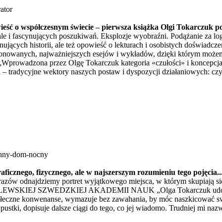
ator
wieść o współczesnym świecie – pierwsza książka Olgi Tokarczuk 
le i fascynujących poszukiwań. Eksplozje wyobraźni. Podążanie za lo
ujących historii, ale też opowieść o lekturach i osobistych doświadcz
onowanych, najważniejszych esejów i wykładów, dzięki którym możemy 
owadzona przez Olgę Tokarczuk kategoria «czułości» i koncepcja «cz
tradycyjne wektory naszych postaw i dyspozycji działaniowych: czyż c
enny-dom-nocny
aficznego, fizycznego, ale w najszerszym rozumieniu tego pojęcia.
azów odnajdziemy portret wyjątkowego miejsca, w którym skupiają się
ZWEDZKIEJ AKADEMII NAUK „Olga Tokarczuk udowadnia, że g
 społeczne konwenanse, wymazuje bez zawahania, by móc naszkicować 
tki, dopisuje dalsze ciągi do tego, co jej wiadomo. Trudniej mi nazw