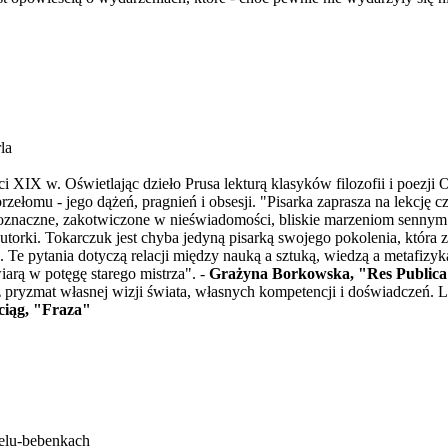
la
eści XIX w. Oświetlając dzieło Prusa lekturą klasyków filozofii i poe
ełomu - jego dążeń, pragnień i obsesji. "Pisarka zaprasza na lekcję cz
loznaczne, zakotwiczone w nieświadomości, bliskie marzeniom sennym
orki. Tokarczuk jest chyba jedyną pisarką swojego pokolenia, która z
pytania dotyczą relacji między nauką a sztuką, wiedzą a metafizyką,
iarą w potęgę starego mistrza". -
Grażyna Borkowska, "Res Public
z pryzmat własnej wizji świata, własnych kompetencji i doświadczeń. La
ciąg, "Fraza"
ielu-bebenkach