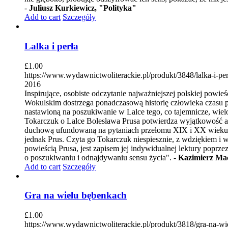
-
Juliusz Kurkiewicz, "Polityka"
Add to cart
Szczegóły
Lalka i perła
£
1.00
https://www.wydawnictwoliterackie.pl/produkt/3848/lalka-i-per
2016
Inspirujące, osobiste odczytanie najważniejszej polskiej powi
Wokulskim dostrzega ponadczasową historię człowieka czasu prz
nastawioną na poszukiwanie w Lalce tego, co tajemnicze, wie
Tokarczuk o Lalce Bolesława Prusa potwierdza wyjątkowość aut
duchową ufundowaną na pytaniach przełomu XIX i XX wieku. Te 
jednak Prus. Czyta go Tokarczuk niespiesznie, z wdziękiem i w
powieścią Prusa, jest zapisem jej indywidualnej lektury poprze
o poszukiwaniu i odnajdywaniu sensu życia". -
Kazimierz Ma
Add to cart
Szczegóły
Gra na wielu bębenkach
£
1.00
https://www.wydawnictwoliterackie.pl/produkt/3818/gra-na-w