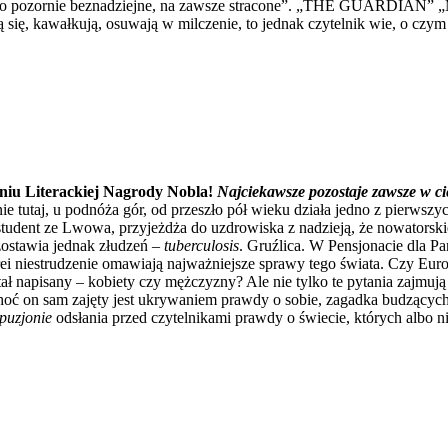
o pozornie beznadziejne, na zawsze stracone”. „THE GUARDIAN” „Mim
ą się, kawałkują, osuwają w milczenie, to jednak czytelnik wie, o 
niu Literackiej Nagrody Nobla!
Najciekawsze pozostaje zawsze w ci
 tutaj, u podnóża gór, od przeszło pół wieku działa jedno z pierwszych
student ze Lwowa, przyjeżdża do uzdrowiska z nadzieją, że nowatorski
zostawia jednak złudzeń –
tuberculosis
. Gruźlica. W Pensjonacie dla P
ei niestrudzenie omawiają najważniejsze sprawy tego świata. Czy Eur
stał napisany – kobiety czy mężczyzny? Ale nie tylko te pytania zajmują
hoć on sam zajęty jest ukrywaniem prawdy o sobie, zagadka budzących
uzjonie
odsłania przed czytelnikami prawdy o świecie, których albo n