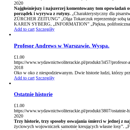
2020
Najgłośniejszy i najszerzej komentowany tom opowiadań os
porządek i wyrywa z rutyny.
„Charakterystyczny dla pisarst
ZÜRCHER ZEITUNG” „Olga Tokarczuk reprezentuje sobą tak wiel
KAREN SYBERG, „INFORMATION” „Piękna, polifoniczna o
Add to cart
Szczegóły
Profesor Andrews w Warszawie. Wyspa.
£
1.00
https://www.wydawnictwoliterackie.pl/produkt/3457/profeso
2018
Oko w oko z niespodziewanym. Dwie historie ludzi, którzy przes
Add to cart
Szczegóły
Ostatnie historie
£
1.00
https://www.wydawnictwoliterackie.pl/produkt/3807/ostatnie-hi
2020
Trzy historie, trzy sposoby oswajania śmierci w jednej z 
życiowych wojowniczek samotnie kreujących własne losy”.