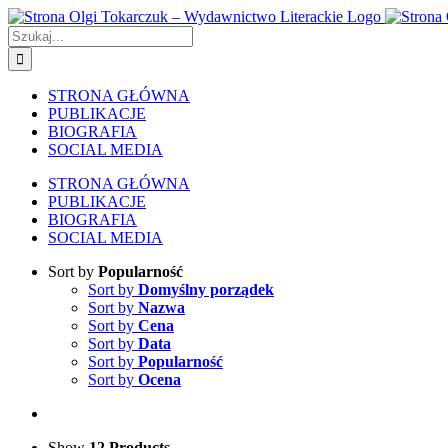
Skip
to
Szukaj
content
STRONA GŁÓWNA
PUBLIKACJE
BIOGRAFIA
SOCIAL MEDIA
STRONA GŁÓWNA
PUBLIKACJE
BIOGRAFIA
SOCIAL MEDIA
Sort by
Popularność
Sort by
Domyślny porządek
Sort by
Nazwa
Sort by
Cena
Sort by
Data
Sort by
Popularność
Sort by
Ocena
Show
12 Products