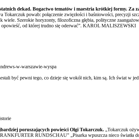
tatnich dekad. Bogactwo tematów i maestria krótkiej formy. Za za
wa Tokarczuk powab: połączenie zwięzłości i baśniowości, precyzji 
e. Szerokie horyzonty, filozoficzna głębia, polityczne zaangażowani
powieść, od której trudno się oderwać”. KAROL MALISZEWSKI
r-andrews-w-warszawie-wyspa
tali być pewni tego, co dzieje się wokół nich, kim są. Ich świat w je
storie
najbardziej poruszających powieści Olgi Tokarczuk.
„Tokarczuk ożywi
 „FRANKFURTER RUNDSCHAU” „Pisarka wpuszcza nieco światła do ś