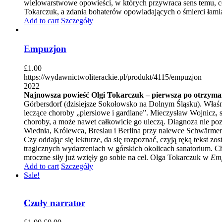
wielowarstwowe opowieści, w których przywraca sens temu, c
Tokarczuk, a zdania bohaterów opowiadających o śmierci łami
Add to cart
Szczegóły
Empuzjon
£
1.00
https://wydawnictwoliterackie.pl/produkt/4115/empuzjon
2022
Najnowsza powieść Olgi Tokarczuk – pierwsza po otrzyma
Görbersdorf (dzisiejsze Sokołowsko na Dolnym Śląsku). Właśnie
leczące choroby „piersiowe i gardlane”. Mieczysław Wojnicz, 
choroby, a może nawet całkowicie go uleczą. Diagnoza nie po
Wiednia, Królewca, Breslau i Berlina przy nalewce Schwärmer
Czy oddając się lekturze, da się rozpoznać, czyją ręką tekst zo
tragicznych wydarzeniach w górskich okolicach sanatorium. C
mroczne siły już wzięły go sobie na cel. Olga Tokarczuk w
Emp
Add to cart
Szczegóły
Sale!
Czuły narrator