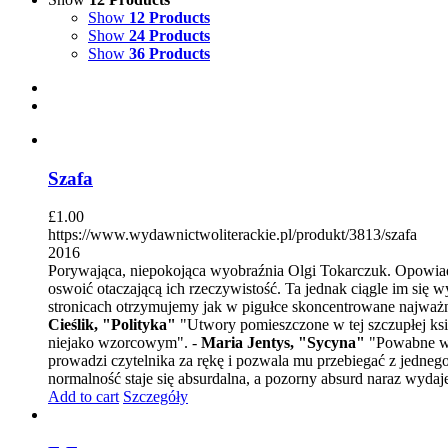
Show
12 Products
Show
24 Products
Show
36 Products
Szafa
£
1.00
https://www.wydawnictwoliterackie.pl/produkt/3813/szafa
2016
Porywająca, niepokojąca wyobraźnia Olgi Tokarczuk. Opowiadan
oswoić otaczającą ich rzeczywistość. Ta jednak ciągle im się 
stronicach otrzymujemy jak w pigułce skoncentrowane najważni
Cieślik, "Polityka"
"Utwory pomieszczone w tej szczupłej ksią
niejako wzorcowym". -
Maria Jentys, "Sycyna"
"Powabne w op
prowadzi czytelnika za rękę i pozwala mu przebiegać z jedne
normalność staje się absurdalna, a pozorny absurd naraz wydaje
Add to cart
Szczegóły