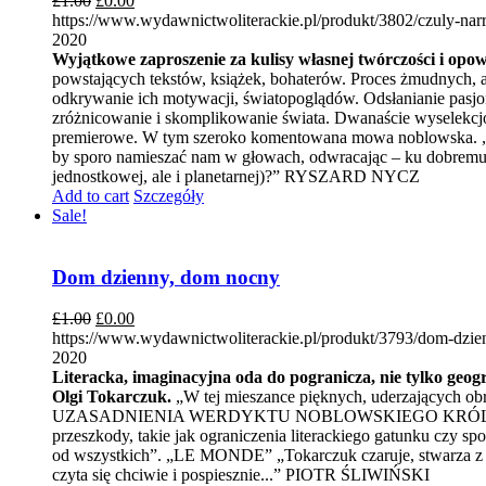
£
1.00
£
0.00
https://www.wydawnictwoliterackie.pl/produkt/3802/czuly-narr
2020
Wyjątkowe zaproszenie za kulisy własnej twórczości i opo
powstających tekstów, książek, bohaterów. Proces żmudnych, a
odkrywanie ich motywacji, światopoglądów. Odsłanianie pasjon
zróżnicowanie i skomplikowanie świata. Dwanaście wyselekcj
premierowe. W tym szeroko komentowana mowa noblowska. „Wpr
by sporo namieszać nam w głowach, odwracając – ku dobremu – 
jednostkowej, ale i planetarnej)?” RYSZARD NYCZ
Add to cart
Szczegóły
Sale!
Dom dzienny, dom nocny
£
1.00
£
0.00
https://www.wydawnictwoliterackie.pl/produkt/3793/dom-dzi
2020
Literacka, imaginacyjna oda do pogranicza, nie tylko geogr
Olgi Tokarczuk.
„W tej mieszance pięknych, uderzających obr
UZASADNIENIA WERDYKTU NOBLOWSKIEGO KRÓLEWSKIEJ S
przeszkody, takie jak ograniczenia literackiego gatunku czy
od wszystkich”. „LE MONDE” „Tokarczuk czaruje, stwarza z pus
czyta się chciwie i pospiesznie...” PIOTR ŚLIWIŃSKI