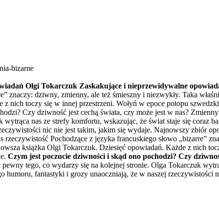
nia-bizarne
wiadań Olgi Tokarczuk
Zaskakujące i nieprzewidywalne opowiadan
e” znaczy: dziwny, zmienny, ale też śmieszny i niezwykły. Taka właśni
z nich toczy się w innej przestrzeni. Wołyń w epoce potopu szwedzkie
odzi? Czy dziwność jest cechą świata, czy może jest w nas? Zmienny 
 wytrąca nas ze strefy komfortu, wskazując, że świat staje się coraz 
rzeczywistości nic nie jest takim, jakim się wydaje. Najnowszy zbiór
s rzeczywistość Pochodzące z języka francuskiego słowo „bizarre” zna
nowsza książka Olgi Tokarczuk. Dziesięć opowiadań. Każde z nich toc
ne.
Czym jest poczucie dziwności i skąd ono pochodzi? Czy dziwność
pewny tego, co wydarzy się na kolejnej stronie. Olga Tokarczuk wytrąca
humoru, fantastyki i grozy unaoczniają, że w naszej rzeczywistości nic