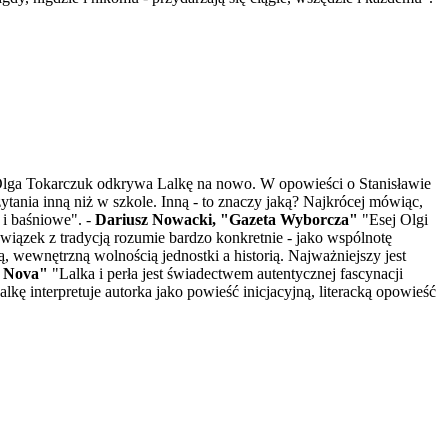
zji Olga Tokarczuk odkrywa Lalkę na nowo. W opowieści o Stanisławie
ytania inną niż w szkole. Inną - to znaczy jaką? Najkrócej mówiąc,
 i baśniowe". -
Dariusz Nowacki, "Gazeta Wyborcza"
"Esej Olgi
wiązek z tradycją rozumie bardzo konkretnie - jako wspólnotę
 wewnętrzną wolnością jednostki a historią. Najważniejszy jest
a Nova"
"Lalka i perła jest świadectwem autentycznej fascynacji
lkę interpretuje autorka jako powieść inicjacyjną, literacką opowieść