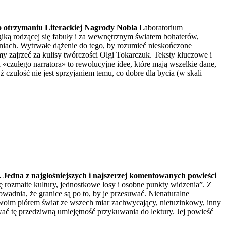
po otrzymaniu Literackiej Nagrody Nobla
Laboratorium
giką rodzącej się fabuły i za wewnętrznym światem bohaterów,
eniach. Wytrwałe dążenie do tego, by rozumieć nieskończone
zajrzeć za kulisy twórczości Olgi Tokarczuk. Teksty kluczowe i
ułego narratora» to rewolucyjne idee, które mają wszelkie dane,
zułość nie jest sprzyjaniem temu, co dobre dla bycia (w skali
.. Jedna z najgłośniejszych i najszerzej komentowanych powieści
 rozmaite kultury, jednostkowe losy i osobne punkty widzenia”. Z
ranice są po to, by je przesuwać. Nienaturalne
swoim piórem świat ze wszech miar zachwycający, nietuzinkowy, inny
ać tę przedziwną umiejętność przykuwania do lektury. Jej powieść