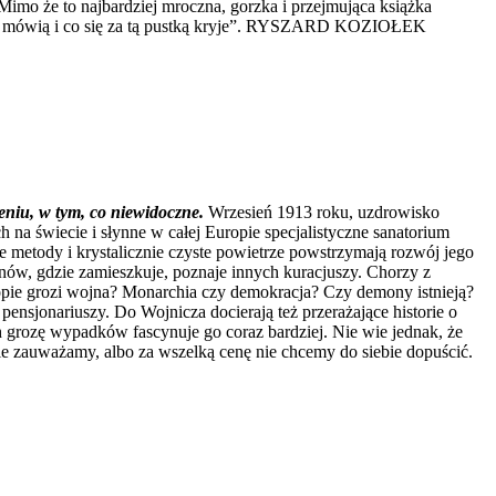
o że to najbardziej mroczna, gorzka i przejmująca książka
czym mówią i co się za tą pustką kryje”. RYSZARD KOZIOŁEK
eniu, w tym, co niewidoczne.
Wrzesień 1913 roku, uzdrowisko
 na świecie i słynne w całej Europie specjalistyczne sanatorium
e metody i krystalicznie czyste powietrze powstrzymają rozwój jego
anów, gdzie zamieszkuje, poznaje innych kuracjuszy. Chorzy z
opie grozi wojna? Monarchia czy demokracja? Czy demony istnieją?
 pensjonariuszy. Do Wojnicza docierają też przerażające historie o
 grozę wypadków fascynuje go coraz bardziej. Nie wie jednak, że
ie zauważamy, albo za wszelką cenę nie chcemy do siebie dopuścić.