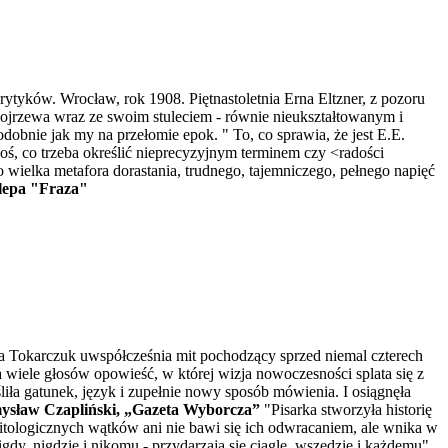
ytyków. Wrocław, rok 1908. Piętnastoletnia Erna Eltzner, z pozoru
ojrzewa wraz ze swoim stuleciem - równie nieukształtowanym i
dobnie jak my na przełomie epok. " To, co sprawia, że jest E.E.
 coś, co trzeba określić nieprecyzyjnym terminem czy <radości
o wielka metafora dorastania, trudnego, tajemniczego, pełnego napięć
epa "Fraza"
ga Tokarczuk uwspółcześnia mit pochodzący sprzed niemal czterech
na wiele głosów opowieść, w której wizja nowoczesności splata się z
iła gatunek, język i zupełnie nowy sposób mówienia. I osiągnęła
ysław Czapliński, „Gazeta Wyborcza”
"Pisarka stworzyła historię
tologicznych wątków ani nie bawi się ich odwracaniem, ale wnika w
gdy, nigdzie i nikomu - przydarzają się ciągle, wszędzie i każdemu".