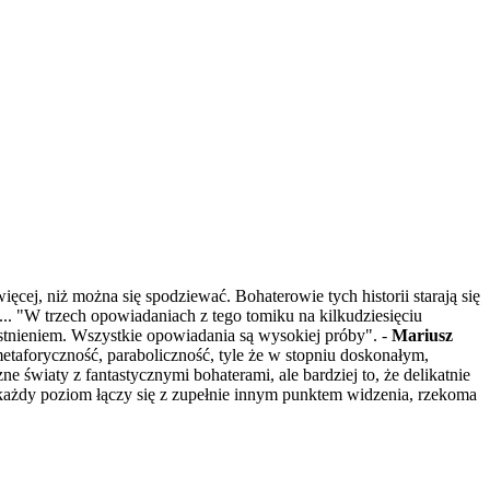
ej, niż można się spodziewać. Bohaterowie tych historii starają się
... "W trzech opowiadaniach z tego tomiku na kilkudziesięciu
istnieniem. Wszystkie opowiadania są wysokiej próby". -
Mariusz
etaforyczność, paraboliczność, tyle że w stopniu doskonałym,
e światy z fantastycznymi bohaterami, ale bardziej to, że delikatnie
 każdy poziom łączy się z zupełnie innym punktem widzenia, rzekoma