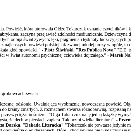
ta. Powieść, która utorowała Oldze Tokarczuk uznanie czytelników i kr
fabrykanta, zaczyna przejawiać zdolności mediumicznie. Dziewczyna d
ch odbija świat żywych: lęki, pragnienia i tęsknoty ludzi żyjących po
ną z najlepszych powieści polskiej tak zwanej młodej prozy w ogóle, to
aja głód opowieści." -
Piotr Śliwiński, "Res Publica Nova"
"E.E. t
ści w świat autonomii psychicznej człowieka dojrzałego." -
Marek Nal
w-grobowcach-swiata
półczesnej odsłonie. Uwalniająca wyobraźnię, nowoczesna powieść. Ol
tąpiła do krainy zmarłych. Z rozmachem stwarza różnobarwną, rozpisaną 
 przezwyciężaniu śmierci. "Olga Tokarczuk na tę jedną książkę wymyśl
ta, że dech w piersiach zapiera. Tak brzmi wielka literatura". -
Przem
ta Darska, "Dekada Literacka"
"Tokarczuk nie powtarza jedynie mi
st opowieścią o wydarzeniach, które - choć pewnie nie wydarzyły się ni