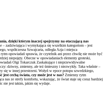
ia, dzięki którym inaczej spojrzymy na otaczającą nas
e – zadziwiająca i wymykająca się wszelkim kategoriom – jest
go, współczesna Szwajcaria, odległa Azja i miejsca
rytm opowiadań sprawia, że czytelnik ani przez chwilę nie może być
bardziej niepojęty. Obecne w opowiadaniach elementy groteski,
 opowiadań Olgi Tokarczuk Zaskakujące i nieprzewidywalne
czy: dziwny, zmienny, ale też śmieszny i niezwykły. Taka właśnie –
zy się w innej przestrzeni. Wołyń w epoce potopu szwedzkiego,
 jest cechą świata, czy może jest w nas?
Zmienny rytm
 nas ze strefy komfortu, wskazując, że świat staje się coraz bardziej
 nie jest takim, jakim się wydaje.