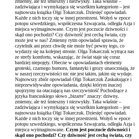
zmienny, ale też śmieszny i niezwykły. Taka właśnie –
zadziwiająca i wymykająca się wszelkim kategoriom – jest
najnowsza książka Olgi Tokarczuk. Dziesięć opowiadań.
Każde z nich toczy się w innej przestrzeni. Wołyń w epoce
potopu szwedzkiego, współczesna Szwajcaria, odległa Azja i
miejsca wyimaginowane. Czym jest poczucie dziwności i
skąd ono pochodzi? Czy dziwność jest cechą świata, czy
może jest w nas? Zmienny rytm opowiadań sprawia, że
czytelnik ani przez chwilę nie może być pewny tego, co
wydarzy się na kolejnej stronie. Olga Tokarczuk wytrąca nas
ze strefy komfortu, wskazując, że świat staje się coraz
bardziej niepojęty. Obecne w opowiadaniach elementy
groteski, czarnego humoru, fantastyki i grozy unaoczniają, że
w naszej rzeczywistości nic nie jest takim, jakim się wydaje.
Najnowszy zbiór opowiadań Olgi Tokarczuk Zaskakujące i
nieprzewidywalne opowiadania, dzięki którym inaczej
spojrzymy na otaczającą nas rzeczywistość Pochodzące z
języka francuskiego słowo „bizarre” znaczy: dziwny,
zmienny, ale też śmieszny i niezwykły. Taka właśnie –
zadziwiająca i wymykająca się wszelkim kategoriom – jest
najnowsza książka Olgi Tokarczuk. Dziesięć opowiadań.
Każde z nich toczy się w innej przestrzeni. Wołyń w epoce
potopu szwedzkiego, współczesna Szwajcaria, odległa Azja i
miejsca wyimaginowane.
Czym jest poczucie dziwności i
skąd ono pochodzi? Czy dziwność jest cechą świata, czy