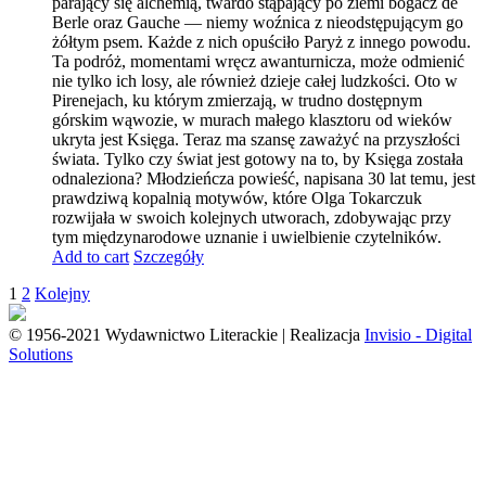
parający się alchemią, twardo stąpający po ziemi bogacz de
Berle oraz Gauche — niemy woźnica z nieodstępującym go
żółtym psem. Każde z nich opuściło Paryż z innego powodu.
Ta podróż, momentami wręcz awanturnicza, może odmienić
nie tylko ich losy, ale również dzieje całej ludzkości. Oto w
Pirenejach, ku którym zmierzają, w trudno dostępnym
górskim wąwozie, w murach małego klasztoru od wieków
ukryta jest Księga. Teraz ma szansę zaważyć na przyszłości
świata. Tylko czy świat jest gotowy na to, by Księga została
odnaleziona? Młodzieńcza powieść, napisana 30 lat temu, jest
prawdziwą kopalnią motywów, które Olga Tokarczuk
rozwijała w swoich kolejnych utworach, zdobywając przy
tym międzynarodowe uznanie i uwielbienie czytelników.
Add to cart
Szczegóły
1
2
Kolejny
© 1956-2021 Wydawnictwo Literackie | Realizacja
Invisio - Digital
Solutions
Go
to
Top