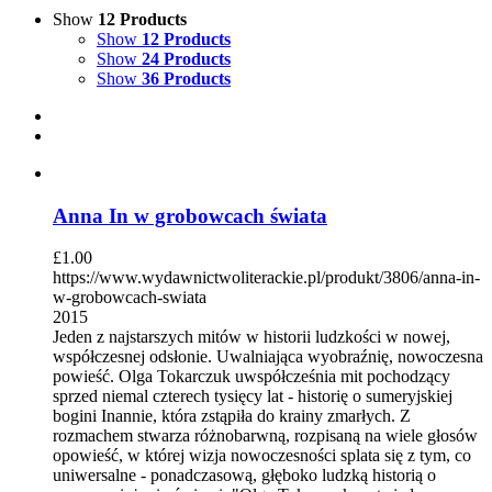
Show
12 Products
Show
12 Products
Show
24 Products
Show
36 Products
Anna In w grobowcach świata
£
1.00
https://www.wydawnictwoliterackie.pl/produkt/3806/anna-in-
w-grobowcach-swiata
2015
Jeden z najstarszych mitów w historii ludzkości w nowej,
współczesnej odsłonie. Uwalniająca wyobraźnię, nowoczesna
powieść. Olga Tokarczuk uwspółcześnia mit pochodzący
sprzed niemal czterech tysięcy lat - historię o sumeryjskiej
bogini Inannie, która zstąpiła do krainy zmarłych. Z
rozmachem stwarza różnobarwną, rozpisaną na wiele głosów
opowieść, w której wizja nowoczesności splata się z tym, co
uniwersalne - ponadczasową, głęboko ludzką historią o