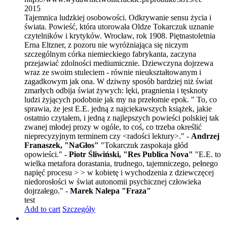
2015
Tajemnica ludzkiej osobowości. Odkrywanie sensu życia i
świata. Powieść, która utorowała Oldze Tokarczuk uznanie
czytelników i krytyków. Wrocław, rok 1908. Piętnastoletnia
Erna Eltzner, z pozoru nie wyróżniająca się niczym
szczególnym córka niemieckiego fabrykanta, zaczyna
przejawiać zdolności mediumicznie. Dziewczyna dojrzewa
wraz ze swoim stuleciem - równie nieukształtowanym i
zagadkowym jak ona. W dziwny sposób bardziej niż świat
zmarłych odbija świat żywych: lęki, pragnienia i tęsknoty
ludzi żyjących podobnie jak my na przełomie epok. " To, co
sprawia, że jest E.E. jedną z najciekawszych książek, jakie
ostatnio czytałem, i jedną z najlepszych powieści polskiej tak
zwanej młodej prozy w ogóle, to coś, co trzeba określić
nieprecyzyjnym terminem czy <radości lektury>." -
Andrzej
Franaszek, "NaGłos"
"Tokarczuk zaspokaja głód
opowieści." -
Piotr Śliwiński, "Res Publica Nova"
"E.E. to
wielka metafora dorastania, trudnego, tajemniczego, pełnego
napięć procesu > > w kobietę i wychodzenia z dziewczęcej
niedorosłości w świat autonomii psychicznej człowieka
dojrzałego." -
Marek Nalepa "Fraza"
test
Add to cart
Szczegóły