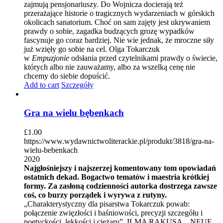
zajmują pensjonariuszy. Do Wojnicza docierają też
przerażające historie o tragicznych wydarzeniach w górskich
okolicach sanatorium. Choć on sam zajęty jest ukrywaniem
prawdy o sobie, zagadka budzących grozę wypadków
fascynuje go coraz bardziej. Nie wie jednak, że mroczne siły
już wzięły go sobie na cel. Olga Tokarczuk
w
Empuzjonie
odsłania przed czytelnikami prawdy o świecie,
których albo nie zauważamy, albo za wszelką cenę nie
chcemy do siebie dopuścić.
Add to cart
Szczegóły
Gra na wielu bębenkach
£
1.00
https://www.wydawnictwoliterackie.pl/produkt/3818/gra-na-
wielu-bebenkach
2020
Najgłośniejszy i najszerzej komentowany tom opowiadań
ostatnich dekad. Bogactwo tematów i maestria krótkiej
formy. Za zasłoną codzienności autorka dostrzega zawsze
coś, co burzy porządek i wyrywa z rutyny.
„Charakterystyczny dla pisarstwa Tokarczuk powab:
połączenie zwięzłości i baśniowości, precyzji szczegółu i
poetyckości, lekkości i ciężaru”. ILMA RAKUSA, „NEUE