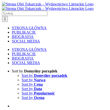
Skip
to
content
Szukaj
STRONA GŁÓWNA
PUBLIKACJE
BIOGRAFIA
SOCIAL MEDIA
STRONA GŁÓWNA
PUBLIKACJE
BIOGRAFIA
SOCIAL MEDIA
Sort by
Domyślny porządek
Sort by
Domyślny porządek
Sort by
Nazwa
Sort by
Cena
Sort by
Data
Sort by
Popularność
Sort by
Ocena