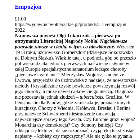
Empuzjon
£
1.00
https://wydawnictwoliterackie.pl/produkt/4115/empuzjon
2022
Najnowsza powieść Olgi Tokarczuk – pierwsza po
otrzymaniu Literackiej Nagrody Nobla!
Najciekawsze
pozostaje zawsze w cieniu, w tym, co niewidoczne.
Wrzesień
1913 roku, uzdrowisko Görbersdorf (dzisiejsze Sokołowsko
na Dolnym Śląsku). Właśnie tutaj, u podnóża gór, od przeszło
pół wieku działa jedno z pierwszych na świecie i słynne w
całej Europie specjalistyczne sanatorium leczące choroby
„piersiowe i gardlane”. Mieczysław Wojnicz, student ze
Lwowa, przyjeżdża do uzdrowiska z nadzieją, że nowatorskie
metody i krystalicznie czyste powietrze powstrzymają rozwój
jego choroby, a może nawet całkowicie go uleczą. Diagnoza
nie pozostawia jednak złudzeń –
tuberculosis
. Gruźlica. W
Pensjonacie dla Panów, gdzie zamieszkuje, poznaje innych
kuracjuszy. Chorzy z Wiednia, Królewca, Breslau i Berlina
przy nalewce Schwärmerei niestrudzenie omawiają
najważniejsze sprawy tego świata. Czy Europie grozi wojna?
Monarchia czy demokracja? Czy demony istnieją? Czy
oddając się lekturze, da się rozpoznać, czyją ręką tekst został
napisany – kobiety czy mężczyzny? Ale nie tylko te pytania