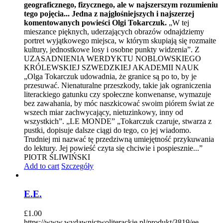
geograficznego, fizycznego, ale w najszerszym rozumieniu
tego pojęcia... Jedna z najgłośniejszych i najszerzej
komentowanych powieści Olgi Tokarczuk.
„W tej
mieszance pięknych, uderzających obrazów odnajdziemy
portret wyjątkowego miejsca, w którym skupiają się rozmaite
kultury, jednostkowe losy i osobne punkty widzenia”. Z
UZASADNIENIA WERDYKTU NOBLOWSKIEGO
KRÓLEWSKIEJ SZWEDZKIEJ AKADEMII NAUK
„Olga Tokarczuk udowadnia, że granice są po to, by je
przesuwać. Nienaturalne przeszkody, takie jak ograniczenia
literackiego gatunku czy społeczne konwenanse, wymazuje
bez zawahania, by móc naszkicować swoim piórem świat ze
wszech miar zachwycający, nietuzinkowy, inny od
wszystkich”. „LE MONDE” „Tokarczuk czaruje, stwarza z
pustki, dopisuje dalsze ciągi do tego, co jej wiadomo.
Trudniej mi nazwać tę przedziwną umiejętność przykuwania
do lektury. Jej powieść czyta się chciwie i pospiesznie...”
PIOTR ŚLIWIŃSKI
Add to cart
Szczegóły
E.E.
£
1.00
https://www.wydawnictwoliterackie.pl/produkt/3819/ee