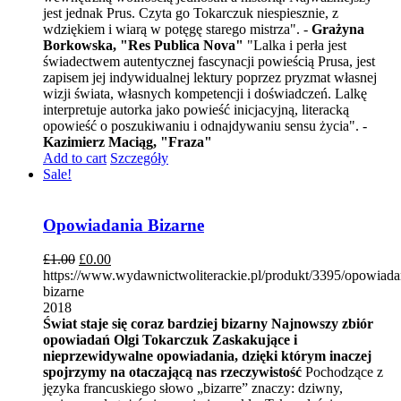
jest jednak Prus. Czyta go Tokarczuk niespiesznie, z
wdziękiem i wiarą w potęgę starego mistrza". -
Grażyna
Borkowska, "Res Publica Nova"
"Lalka i perła jest
świadectwem autentycznej fascynacji powieścią Prusa, jest
zapisem jej indywidualnej lektury poprzez pryzmat własnej
wizji świata, własnych kompetencji i doświadczeń. Lalkę
interpretuje autorka jako powieść inicjacyjną, literacką
opowieść o poszukiwaniu i odnajdywaniu sensu życia". -
Kazimierz Maciąg, "Fraza"
Add to cart
Szczegóły
Sale!
Opowiadania Bizarne
£
1.00
£
0.00
https://www.wydawnictwoliterackie.pl/produkt/3395/opowiada
bizarne
2018
Świat staje się coraz bardziej bizarny
Najnowszy zbiór
opowiadań Olgi Tokarczuk
Zaskakujące i
nieprzewidywalne opowiadania, dzięki którym inaczej
spojrzymy na otaczającą nas rzeczywistość
Pochodzące z
języka francuskiego słowo „bizarre” znaczy: dziwny,