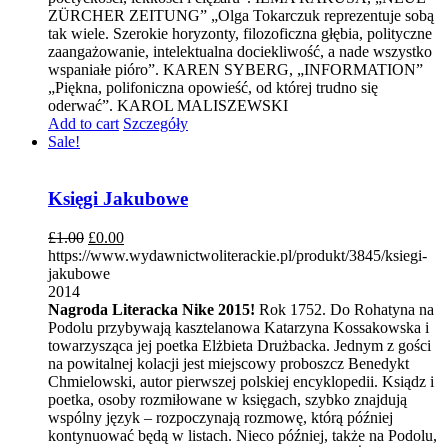
ZÜRCHER ZEITUNG” „Olga Tokarczuk reprezentuje sobą
tak wiele. Szerokie horyzonty, filozoficzna głębia, polityczne
zaangażowanie, intelektualna dociekliwość, a nade wszystko
wspaniałe pióro”. KAREN SYBERG, „INFORMATION”
„Piękna, polifoniczna opowieść, od której trudno się
oderwać”. KAROL MALISZEWSKI
Add to cart
Szczegóły
Sale!
Księgi Jakubowe
£
1.00
£
0.00
https://www.wydawnictwoliterackie.pl/produkt/3845/ksiegi-
jakubowe
2014
Nagroda Literacka Nike 2015!
Rok 1752. Do Rohatyna na
Podolu przybywają kasztelanowa Katarzyna Kossakowska i
towarzysząca jej poetka Elżbieta Drużbacka. Jednym z gości
na powitalnej kolacji jest miejscowy proboszcz Benedykt
Chmielowski, autor pierwszej polskiej encyklopedii. Ksiądz i
poetka, osoby rozmiłowane w księgach, szybko znajdują
wspólny język – rozpoczynają rozmowę, którą później
kontynuować będą w listach. Nieco później, także na Podolu,