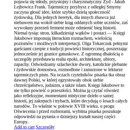
pojawia się młody, przystojny i charyzmatyczny Żyd - Jakub
Lejbowicz Frank. Tajemniczy przybysz z odległej Smyrny
zaczyna głosić idee, które szybko dzielą społeczność
żydowską. Dla jednych heretyk, dla innych zbawca już
niebawem ma wokół siebie krąg oddanych sobie uczniów, zaś
wywołany przezeń ferment może odmienić bieg historii.
Niemal tysiąc stron, kilkadziesiąt wątków i postaci — Księgi
Jakubowe imponują literackim rozmachem, wielością
poziomów i możliwych interpretacji. Olga Tokarczuk pełnymi
garściami czerpie z tradycji powieści historycznej, poszerzając
jednocześnie jej granice gatunkowe. Z ogromną dbałością o
szczegóły przedstawia realia epoki, architekturę, ubiory,
zapachy. Odwiedzamy szlacheckie dwory, katolickie plebanie
i żydowskie domostwa, rozmodlone i zanurzone w lekturze
tajemniczych pism. Na oczach czytelników pisarka tka obraz
dawnej Polski, w której egzystowały obok siebie
chrześcijaństwo, judaizm, a także islam. Księgi Jakubowe to
nie tylko powieść o przeszłości. Można ją czytać również
jako refleksyjne, momentami mistyczne dzieło o samej
historii, jej zakrętach i trybach, które decydują o losach całych
narodów. To właśnie w połowie XVIII wieku, u progu
Oświecenia i przed rozbiorami, wybitna pisarka poszukuje
odpowiedzi na pytania o dzisiejszy kształt naszej części
Europy.
Add to cart
Szczegóły