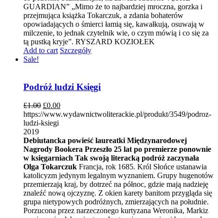
GUARDIAN” „Mimo że to najbardziej mroczna, gorzka i
przejmująca książka Tokarczuk, a zdania bohaterów
opowiadających o śmierci łamią się, kawałkują, osuwają w
milczenie, to jednak czytelnik wie, o czym mówią i co się za
tą pustką kryje”. RYSZARD KOZIOŁEK
Add to cart
Szczegóły
Sale!
Podróż ludzi Księgi
£
1.00
£
0.00
https://www.wydawnictwoliterackie.pl/produkt/3549/podroz-
ludzi-ksiegi
2019
Debiutancka powieść laureatki Międzynarodowej
Nagrody Bookera
Przeszło 25 lat po premierze ponownie
w księgarniach
Tak swoją literacką podróż zaczynała
Olga Tokarczuk
Francja, rok 1685. Król Słońce ustanawia
katolicyzm jedynym legalnym wyznaniem. Grupy hugenotów
przemierzają kraj, by dotrzeć na północ, gdzie mają nadzieję
znaleźć nową ojczyznę. Z okien karety banitom przygląda się
grupa nietypowych podróżnych, zmierzających na południe.
Porzucona przez narzeczonego kurtyzana Weronika, Markiz