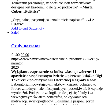
Tokarczuk przekonuje, iż poczucie ładu wszechświata
dostępne jest każdemu, o ile tylko podróżuje”. -
Marta
Cuber, „Polityka”
„Oryginalna, pasjonująca i znakomicie napisana”. -
„Le
Figaro”
Add to cart
Szczegóły
Sale!
Czuły narrator
£
1.00
£
0.00
https://www.wydawnictwoliterackie.pl/produkt/3802/czuly-
narrator
2020
Wyjątkowe zaproszenie za kulisy własnej twórczości i
opowieść o współczesnym świecie – pierwsza książka Olgi
Tokarczuk po otrzymaniu Literackiej Nagrody Nobla
Laboratorium powstających tekstów, książek, bohaterów.
Proces żmudnych, ale i fascynujących poszukiwań. Eksplozje
wyobraźni. Podążanie za logiką rodzącej się fabuły i za
wewnętrznym światem bohaterów, odkrywanie ich
motywacji, światopoglądów. Odsłanianie pasjonujących