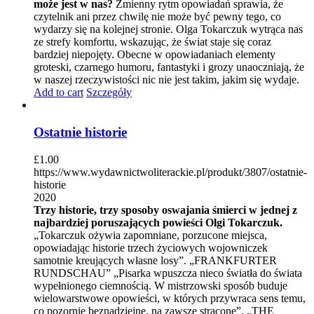
może jest w nas?
Zmienny rytm opowiadań sprawia, że
czytelnik ani przez chwilę nie może być pewny tego, co
wydarzy się na kolejnej stronie. Olga Tokarczuk wytrąca nas
ze strefy komfortu, wskazując, że świat staje się coraz
bardziej niepojęty. Obecne w opowiadaniach elementy
groteski, czarnego humoru, fantastyki i grozy unaoczniają, że
w naszej rzeczywistości nic nie jest takim, jakim się wydaje.
Add to cart
Szczegóły
Ostatnie historie
£
1.00
https://www.wydawnictwoliterackie.pl/produkt/3807/ostatnie-
historie
2020
Trzy historie, trzy sposoby oswajania śmierci w jednej z
najbardziej poruszających powieści Olgi Tokarczuk.
„Tokarczuk ożywia zapomniane, porzucone miejsca,
opowiadając historie trzech życiowych wojowniczek
samotnie kreujących własne losy”. „FRANKFURTER
RUNDSCHAU” „Pisarka wpuszcza nieco światła do świata
wypełnionego ciemnością. W mistrzowski sposób buduje
wielowarstwowe opowieści, w których przywraca sens temu,
co pozornie beznadziejne, na zawsze stracone”. „THE