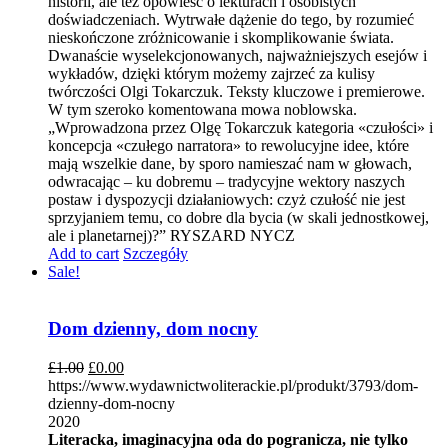
historii, ale też opowieść o lekturach i osobistych
doświadczeniach. Wytrwałe dążenie do tego, by rozumieć
nieskończone zróżnicowanie i skomplikowanie świata.
Dwanaście wyselekcjonowanych, najważniejszych esejów i
wykładów, dzięki którym możemy zajrzeć za kulisy
twórczości Olgi Tokarczuk. Teksty kluczowe i premierowe.
W tym szeroko komentowana mowa noblowska.
„Wprowadzona przez Olgę Tokarczuk kategoria «czułości» i
koncepcja «czułego narratora» to rewolucyjne idee, które
mają wszelkie dane, by sporo namieszać nam w głowach,
odwracając – ku dobremu – tradycyjne wektory naszych
postaw i dyspozycji działaniowych: czyż czułość nie jest
sprzyjaniem temu, co dobre dla bycia (w skali jednostkowej,
ale i planetarnej)?” RYSZARD NYCZ
Add to cart
Szczegóły
Sale!
Dom dzienny, dom nocny
£
1.00
£
0.00
https://www.wydawnictwoliterackie.pl/produkt/3793/dom-
dzienny-dom-nocny
2020
Literacka, imaginacyjna oda do pogranicza, nie tylko