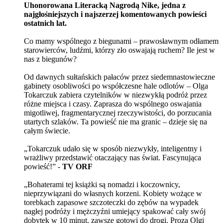
Uhonorowana Literacką Nagrodą Nike, jedna z
najgłośniejszych i najszerzej komentowanych powieści
ostatnich lat.
Co mamy wspólnego z biegunami – prawosławnym odłamem
starowierców, ludźmi, którzy zło oswajają ruchem? Ile jest w
nas z biegunów?
Od dawnych sułtańskich pałaców przez siedemnastowieczne
gabinety osobliwości po współczesne hale odlotów – Olga
Tokarczuk zabiera czytelników w niezwykłą podróż przez
różne miejsca i czasy. Zaprasza do wspólnego oswajania
migotliwej, fragmentarycznej rzeczywistości, do porzucania
utartych szlaków. Ta powieść nie ma granic – dzieje się na
całym świecie.
„Tokarczuk udało się w sposób niezwykły, inteligentny i
wrażliwy przedstawić otaczający nas świat. Fascynująca
powieść!” -
TV ORF
„Bohaterami tej książki są nomadzi i koczownicy,
nieprzywiązani do własnych korzeni. Kobiety wożące w
torebkach zapasowe szczoteczki do zębów na wypadek
nagłej podróży i mężczyźni umiejący spakować cały swój
dobytek w 10 minut, zawsze gotowi do drogi. Proza Olgi