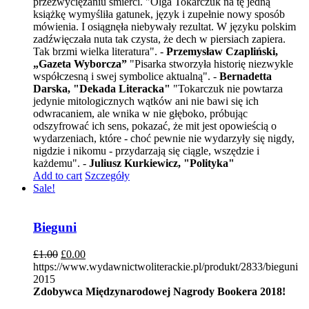
przezwyciężaniu śmierci. "Olga Tokarczuk na tę jedną
książkę wymyśliła gatunek, język i zupełnie nowy sposób
mówienia. I osiągnęła niebywały rezultat. W języku polskim
zadźwięczała nuta tak czysta, że dech w piersiach zapiera.
Tak brzmi wielka literatura". -
Przemysław Czapliński,
„Gazeta Wyborcza”
"Pisarka stworzyła historię niezwykle
współczesną i swej symbolice aktualną". -
Bernadetta
Darska, "Dekada Literacka"
"Tokarczuk nie powtarza
jedynie mitologicznych wątków ani nie bawi się ich
odwracaniem, ale wnika w nie głęboko, próbując
odszyfrować ich sens, pokazać, że mit jest opowieścią o
wydarzeniach, które - choć pewnie nie wydarzyły się nigdy,
nigdzie i nikomu - przydarzają się ciągle, wszędzie i
każdemu". -
Juliusz Kurkiewicz, "Polityka"
Add to cart
Szczegóły
Sale!
Bieguni
£
1.00
£
0.00
https://www.wydawnictwoliterackie.pl/produkt/2833/bieguni
2015
Zdobywca Międzynarodowej Nagrody Bookera 2018!