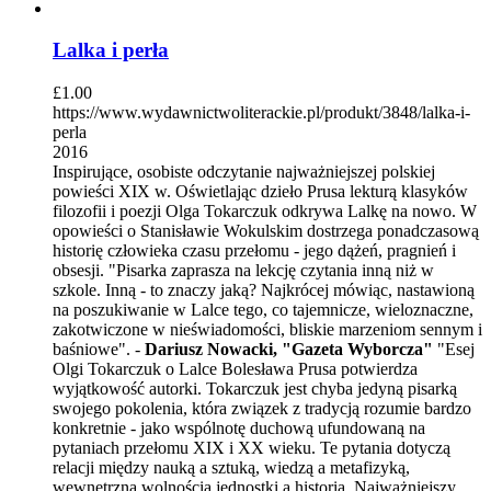
Lalka i perła
£
1.00
https://www.wydawnictwoliterackie.pl/produkt/3848/lalka-i-
perla
2016
Inspirujące, osobiste odczytanie najważniejszej polskiej
powieści XIX w. Oświetlając dzieło Prusa lekturą klasyków
filozofii i poezji Olga Tokarczuk odkrywa Lalkę na nowo. W
opowieści o Stanisławie Wokulskim dostrzega ponadczasową
historię człowieka czasu przełomu - jego dążeń, pragnień i
obsesji. "Pisarka zaprasza na lekcję czytania inną niż w
szkole. Inną - to znaczy jaką? Najkrócej mówiąc, nastawioną
na poszukiwanie w Lalce tego, co tajemnicze, wieloznaczne,
zakotwiczone w nieświadomości, bliskie marzeniom sennym i
baśniowe". -
Dariusz Nowacki, "Gazeta Wyborcza"
"Esej
Olgi Tokarczuk o Lalce Bolesława Prusa potwierdza
wyjątkowość autorki. Tokarczuk jest chyba jedyną pisarką
swojego pokolenia, która związek z tradycją rozumie bardzo
konkretnie - jako wspólnotę duchową ufundowaną na
pytaniach przełomu XIX i XX wieku. Te pytania dotyczą
relacji między nauką a sztuką, wiedzą a metafizyką,
wewnętrzną wolnością jednostki a historią. Najważniejszy