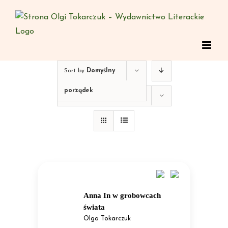
Skip
to
content
Sort by
Domyślny
porządek
Show
12 Products
Anna In w grobowcach
świata
Olga Tokarczuk