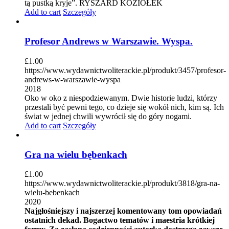
tą pustką kryje”. RYSZARD KOZIOŁEK
Add to cart
Szczegóły
Profesor Andrews w Warszawie. Wyspa.
£
1.00
https://www.wydawnictwoliterackie.pl/produkt/3457/profesor-
andrews-w-warszawie-wyspa
2018
Oko w oko z niespodziewanym. Dwie historie ludzi, którzy
przestali być pewni tego, co dzieje się wokół nich, kim są. Ich
świat w jednej chwili wywrócił się do góry nogami.
Add to cart
Szczegóły
Gra na wielu bębenkach
£
1.00
https://www.wydawnictwoliterackie.pl/produkt/3818/gra-na-
wielu-bebenkach
2020
Najgłośniejszy i najszerzej komentowany tom opowiadań
ostatnich dekad. Bogactwo tematów i maestria krótkiej