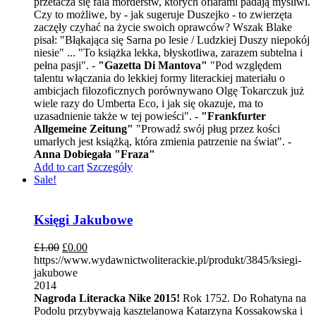
przetacza się fala morderstw, których ofiarami padają myśliwi.
Czy to możliwe, by - jak sugeruje Duszejko - to zwierzęta
zaczęły czyhać na życie swoich oprawców? Wszak Blake
pisał: "Błąkająca się Sarna po lesie / Ludzkiej Duszy niepokój
niesie" ... "To książka lekka, błyskotliwa, zarazem subtelna i
pełna pasji". -
"Gazetta Di Mantova"
"Pod względem
talentu włączania do lekkiej formy literackiej materiału o
ambicjach filozoficznych porównywano Olgę Tokarczuk już
wiele razy do Umberta Eco, i jak się okazuje, ma to
uzasadnienie także w tej powieści". -
"Frankfurter
Allgemeine Zeitung"
"Prowadź swój pług przez kości
umarłych jest książką, która zmienia patrzenie na świat". -
Anna Dobiegała "Fraza"
Add to cart
Szczegóły
Sale!
Księgi Jakubowe
£
1.00
£
0.00
https://www.wydawnictwoliterackie.pl/produkt/3845/ksiegi-
jakubowe
2014
Nagroda Literacka Nike 2015!
Rok 1752. Do Rohatyna na
Podolu przybywają kasztelanowa Katarzyna Kossakowska i