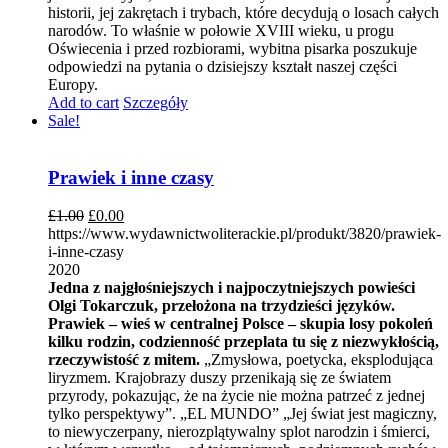
historii, jej zakrętach i trybach, które decydują o losach całych
narodów. To właśnie w połowie XVIII wieku, u progu
Oświecenia i przed rozbiorami, wybitna pisarka poszukuje
odpowiedzi na pytania o dzisiejszy kształt naszej części
Europy.
Add to cart
Szczegóły
Sale!
Prawiek i inne czasy
£
1.00
£
0.00
https://www.wydawnictwoliterackie.pl/produkt/3820/prawiek-
i-inne-czasy
2020
Jedna z najgłośniejszych i najpoczytniejszych powieści
Olgi Tokarczuk, przełożona na trzydzieści języków.
Prawiek – wieś w centralnej Polsce – skupia losy pokoleń
kilku rodzin, codzienność przeplata tu się z niezwykłością,
rzeczywistość z mitem.
„Zmysłowa, poetycka, eksplodująca
liryzmem. Krajobrazy duszy przenikają się ze światem
przyrody, pokazując, że na życie nie można patrzeć z jednej
tylko perspektywy”. „EL MUNDO” „Jej świat jest magiczny,
to niewyczerpany, nierozplątywalny splot narodzin i śmierci,