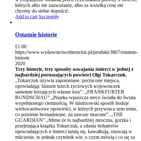
których albo nie zauważamy, albo za wszelką cenę nie
chcemy do siebie dopuścić.
Add to cart
Szczegóły
Ostatnie historie
£
1.00
https://www.wydawnictwoliterackie.pl/produkt/3807/ostatnie-
historie
2020
Trzy historie, trzy sposoby oswajania śmierci w jednej z
najbardziej poruszających powieści Olgi Tokarczuk.
„Tokarczuk ożywia zapomniane, porzucone miejsca,
opowiadając historie trzech życiowych wojowniczek
samotnie kreujących własne losy”. „FRANKFURTER
RUNDSCHAU” „Pisarka wpuszcza nieco światła do świata
wypełnionego ciemnością. W mistrzowski sposób buduje
wielowarstwowe opowieści, w których przywraca sens temu,
co pozornie beznadziejne, na zawsze stracone”. „THE
GUARDIAN” „Mimo że to najbardziej mroczna, gorzka i
przejmująca książka Tokarczuk, a zdania bohaterów
opowiadających o śmierci łamią się, kawałkują, osuwają w
milczenie, to jednak czytelnik wie, o czym mówią i co się za