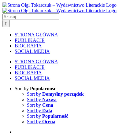
Skip
to
content
Szukaj
STRONA GŁÓWNA
PUBLIKACJE
BIOGRAFIA
SOCIAL MEDIA
STRONA GŁÓWNA
PUBLIKACJE
BIOGRAFIA
SOCIAL MEDIA
Sort by
Popularność
Sort by
Domyślny porządek
Sort by
Nazwa
Sort by
Cena
Sort by
Data
Sort by
Popularność
Sort by
Ocena