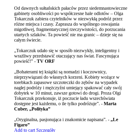
Od dawnych sułtańskich pałaców przez siedemnastowieczne
gabinety osobliwości po współczesne hale odlotów – Olga
Tokarczuk zabiera czytelników w niezwykłą podróż przez
różne miejsca i czasy. Zaprasza do wspólnego oswajania
migotliwej, fragmentarycznej rzeczywistości, do porzucania
utartych szlaków. Ta powieść nie ma granic – dzieje się na
całym świecie.
„Tokarczuk udało się w sposób niezwykły, inteligentny i
wrażliwy przedstawić otaczający nas świat. Fascynująca
powieść!” -
TV ORF
„Bohaterami tej książki są nomadzi i koczownicy,
nieprzywiązani do własnych korzeni. Kobiety wożące w
torebkach zapasowe szczoteczki do zębów na wypadek
nagłej podróży i mężczyźni umiejący spakować cały swój
dobytek w 10 minut, zawsze gotowi do drogi. Proza Olgi
Tokarczuk przekonuje, iż poczucie ładu wszechświata
dostępne jest każdemu, o ile tylko podróżuje”. -
Marta
Cuber, „Polityka”
„Oryginalna, pasjonująca i znakomicie napisana”. -
„Le
Figaro”
Add to cart
Szczegóły