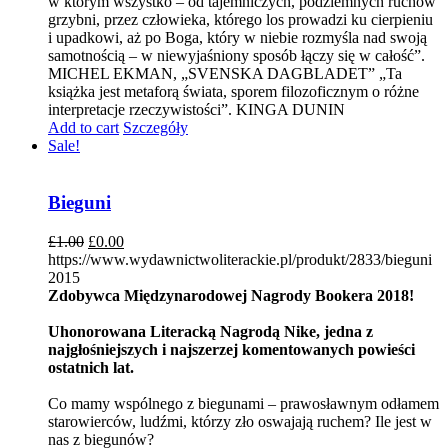
w którym wszystko – od tajemniczych, podziemnych ruchów
grzybni, przez człowieka, którego los prowadzi ku cierpieniu
i upadkowi, aż po Boga, który w niebie rozmyśla nad swoją
samotnością – w niewyjaśniony sposób łączy się w całość”.
MICHEL EKMAN, „SVENSKA DAGBLADET” „Ta
książka jest metaforą świata, sporem filozoficznym o różne
interpretacje rzeczywistości”. KINGA DUNIN
Add to cart
Szczegóły
Sale!
Bieguni
£
1.00
£
0.00
https://www.wydawnictwoliterackie.pl/produkt/2833/bieguni
2015
Zdobywca Międzynarodowej Nagrody Bookera 2018!
Uhonorowana Literacką Nagrodą Nike, jedna z
najgłośniejszych i najszerzej komentowanych powieści
ostatnich lat.
Co mamy wspólnego z biegunami – prawosławnym odłamem
starowierców, ludźmi, którzy zło oswajają ruchem? Ile jest w
nas z biegunów?