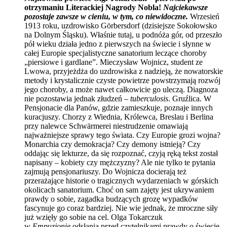
otrzymaniu Literackiej Nagrody Nobla!
Najciekawsze
pozostaje zawsze w cieniu, w tym, co niewidoczne.
Wrzesień
1913 roku, uzdrowisko Görbersdorf (dzisiejsze Sokołowsko
na Dolnym Śląsku). Właśnie tutaj, u podnóża gór, od przeszło
pół wieku działa jedno z pierwszych na świecie i słynne w
całej Europie specjalistyczne sanatorium leczące choroby
„piersiowe i gardlane”. Mieczysław Wojnicz, student ze
Lwowa, przyjeżdża do uzdrowiska z nadzieją, że nowatorskie
metody i krystalicznie czyste powietrze powstrzymają rozwój
jego choroby, a może nawet całkowicie go uleczą. Diagnoza
nie pozostawia jednak złudzeń –
tuberculosis
. Gruźlica. W
Pensjonacie dla Panów, gdzie zamieszkuje, poznaje innych
kuracjuszy. Chorzy z Wiednia, Królewca, Breslau i Berlina
przy nalewce Schwärmerei niestrudzenie omawiają
najważniejsze sprawy tego świata. Czy Europie grozi wojna?
Monarchia czy demokracja? Czy demony istnieją? Czy
oddając się lekturze, da się rozpoznać, czyją ręką tekst został
napisany – kobiety czy mężczyzny? Ale nie tylko te pytania
zajmują pensjonariuszy. Do Wojnicza docierają też
przerażające historie o tragicznych wydarzeniach w górskich
okolicach sanatorium. Choć on sam zajęty jest ukrywaniem
prawdy o sobie, zagadka budzących grozę wypadków
fascynuje go coraz bardziej. Nie wie jednak, że mroczne siły
już wzięły go sobie na cel. Olga Tokarczuk
w
Empuzjonie
odsłania przed czytelnikami prawdy o świecie,