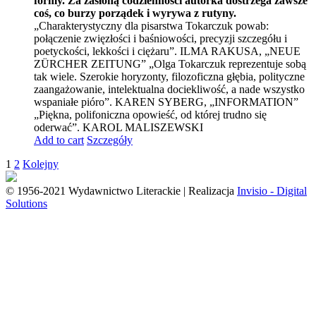
formy. Za zasłoną codzienności autorka dostrzega zawsze
coś, co burzy porządek i wyrywa z rutyny.
„Charakterystyczny dla pisarstwa Tokarczuk powab:
połączenie zwięzłości i baśniowości, precyzji szczegółu i
poetyckości, lekkości i ciężaru”. ILMA RAKUSA, „NEUE
ZÜRCHER ZEITUNG” „Olga Tokarczuk reprezentuje sobą
tak wiele. Szerokie horyzonty, filozoficzna głębia, polityczne
zaangażowanie, intelektualna dociekliwość, a nade wszystko
wspaniałe pióro”. KAREN SYBERG, „INFORMATION”
„Piękna, polifoniczna opowieść, od której trudno się
oderwać”. KAROL MALISZEWSKI
Add to cart
Szczegóły
1
2
Kolejny
© 1956-2021 Wydawnictwo Literackie | Realizacja
Invisio - Digital
Solutions
Go
to
Top