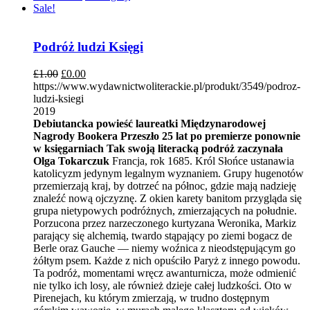
Sale!
Podróż ludzi Księgi
£
1.00
£
0.00
https://www.wydawnictwoliterackie.pl/produkt/3549/podroz-
ludzi-ksiegi
2019
Debiutancka powieść laureatki Międzynarodowej
Nagrody Bookera
Przeszło 25 lat po premierze ponownie
w księgarniach
Tak swoją literacką podróż zaczynała
Olga Tokarczuk
Francja, rok 1685. Król Słońce ustanawia
katolicyzm jedynym legalnym wyznaniem. Grupy hugenotów
przemierzają kraj, by dotrzeć na północ, gdzie mają nadzieję
znaleźć nową ojczyznę. Z okien karety banitom przygląda się
grupa nietypowych podróżnych, zmierzających na południe.
Porzucona przez narzeczonego kurtyzana Weronika, Markiz
parający się alchemią, twardo stąpający po ziemi bogacz de
Berle oraz Gauche — niemy woźnica z nieodstępującym go
żółtym psem. Każde z nich opuściło Paryż z innego powodu.
Ta podróż, momentami wręcz awanturnicza, może odmienić
nie tylko ich losy, ale również dzieje całej ludzkości. Oto w
Pirenejach, ku którym zmierzają, w trudno dostępnym