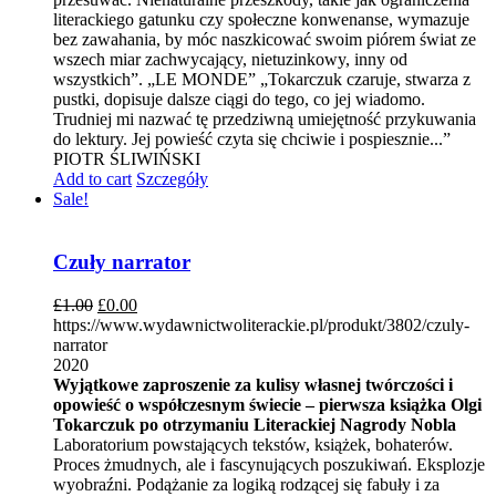
literackiego gatunku czy społeczne konwenanse, wymazuje
bez zawahania, by móc naszkicować swoim piórem świat ze
wszech miar zachwycający, nietuzinkowy, inny od
wszystkich”. „LE MONDE” „Tokarczuk czaruje, stwarza z
pustki, dopisuje dalsze ciągi do tego, co jej wiadomo.
Trudniej mi nazwać tę przedziwną umiejętność przykuwania
do lektury. Jej powieść czyta się chciwie i pospiesznie...”
PIOTR ŚLIWIŃSKI
Add to cart
Szczegóły
Sale!
Czuły narrator
£
1.00
£
0.00
https://www.wydawnictwoliterackie.pl/produkt/3802/czuly-
narrator
2020
Wyjątkowe zaproszenie za kulisy własnej twórczości i
opowieść o współczesnym świecie – pierwsza książka Olgi
Tokarczuk po otrzymaniu Literackiej Nagrody Nobla
Laboratorium powstających tekstów, książek, bohaterów.
Proces żmudnych, ale i fascynujących poszukiwań. Eksplozje
wyobraźni. Podążanie za logiką rodzącej się fabuły i za