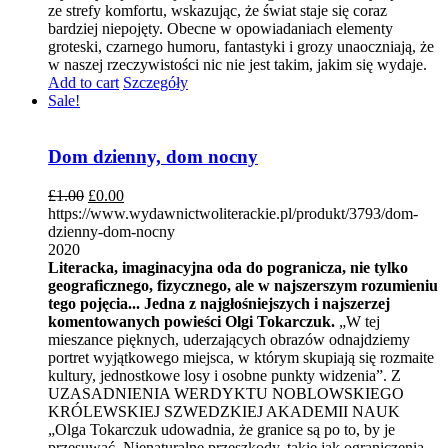
ze strefy komfortu, wskazując, że świat staje się coraz
bardziej niepojęty. Obecne w opowiadaniach elementy
groteski, czarnego humoru, fantastyki i grozy unaoczniają, że
w naszej rzeczywistości nic nie jest takim, jakim się wydaje.
Add to cart
Szczegóły
Sale!
Dom dzienny, dom nocny
£
1.00
£
0.00
https://www.wydawnictwoliterackie.pl/produkt/3793/dom-
dzienny-dom-nocny
2020
Literacka, imaginacyjna oda do pogranicza, nie tylko
geograficznego, fizycznego, ale w najszerszym rozumieniu
tego pojęcia... Jedna z najgłośniejszych i najszerzej
komentowanych powieści Olgi Tokarczuk.
„W tej
mieszance pięknych, uderzających obrazów odnajdziemy
portret wyjątkowego miejsca, w którym skupiają się rozmaite
kultury, jednostkowe losy i osobne punkty widzenia”. Z
UZASADNIENIA WERDYKTU NOBLOWSKIEGO
KRÓLEWSKIEJ SZWEDZKIEJ AKADEMII NAUK
„Olga Tokarczuk udowadnia, że granice są po to, by je
przesuwać. Nienaturalne przeszkody, takie jak ograniczenia