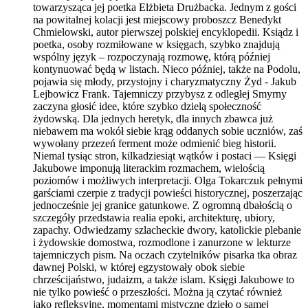
towarzysząca jej poetka Elżbieta Drużbacka. Jednym z gości
na powitalnej kolacji jest miejscowy proboszcz Benedykt
Chmielowski, autor pierwszej polskiej encyklopedii. Ksiądz i
poetka, osoby rozmiłowane w księgach, szybko znajdują
wspólny język – rozpoczynają rozmowę, którą później
kontynuować będą w listach. Nieco później, także na Podolu,
pojawia się młody, przystojny i charyzmatyczny Żyd - Jakub
Lejbowicz Frank. Tajemniczy przybysz z odległej Smyrny
zaczyna głosić idee, które szybko dzielą społeczność
żydowską. Dla jednych heretyk, dla innych zbawca już
niebawem ma wokół siebie krąg oddanych sobie uczniów, zaś
wywołany przezeń ferment może odmienić bieg historii.
Niemal tysiąc stron, kilkadziesiąt wątków i postaci — Księgi
Jakubowe imponują literackim rozmachem, wielością
poziomów i możliwych interpretacji. Olga Tokarczuk pełnymi
garściami czerpie z tradycji powieści historycznej, poszerzając
jednocześnie jej granice gatunkowe. Z ogromną dbałością o
szczegóły przedstawia realia epoki, architekturę, ubiory,
zapachy. Odwiedzamy szlacheckie dwory, katolickie plebanie
i żydowskie domostwa, rozmodlone i zanurzone w lekturze
tajemniczych pism. Na oczach czytelników pisarka tka obraz
dawnej Polski, w której egzystowały obok siebie
chrześcijaństwo, judaizm, a także islam. Księgi Jakubowe to
nie tylko powieść o przeszłości. Można ją czytać również
jako refleksyjne, momentami mistyczne dzieło o samej