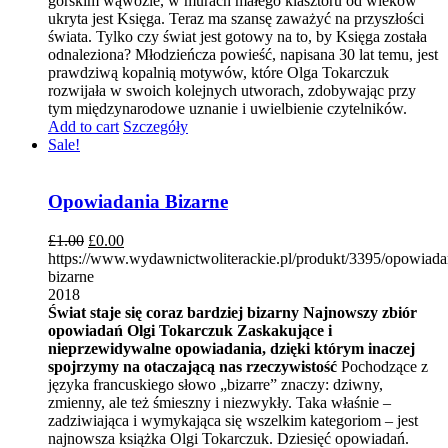
górskim wąwozie, w murach małego klasztoru od wieków
ukryta jest Księga. Teraz ma szansę zaważyć na przyszłości
świata. Tylko czy świat jest gotowy na to, by Księga została
odnaleziona? Młodzieńcza powieść, napisana 30 lat temu, jest
prawdziwą kopalnią motywów, które Olga Tokarczuk
rozwijała w swoich kolejnych utworach, zdobywając przy
tym międzynarodowe uznanie i uwielbienie czytelników.
Add to cart
Szczegóły
Sale!
Opowiadania Bizarne
£
1.00
£
0.00
https://www.wydawnictwoliterackie.pl/produkt/3395/opowiada
bizarne
2018
Świat staje się coraz bardziej bizarny
Najnowszy zbiór
opowiadań Olgi Tokarczuk
Zaskakujące i
nieprzewidywalne opowiadania, dzięki którym inaczej
spojrzymy na otaczającą nas rzeczywistość
Pochodzące z
języka francuskiego słowo „bizarre” znaczy: dziwny,
zmienny, ale też śmieszny i niezwykły. Taka właśnie –
zadziwiająca i wymykająca się wszelkim kategoriom – jest
najnowsza książka Olgi Tokarczuk. Dziesięć opowiadań.