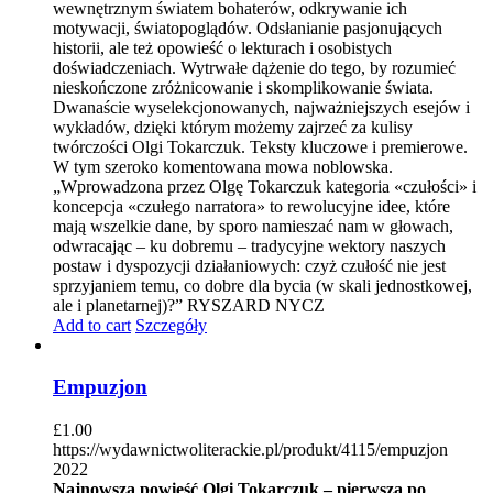
wewnętrznym światem bohaterów, odkrywanie ich
motywacji, światopoglądów. Odsłanianie pasjonujących
historii, ale też opowieść o lekturach i osobistych
doświadczeniach. Wytrwałe dążenie do tego, by rozumieć
nieskończone zróżnicowanie i skomplikowanie świata.
Dwanaście wyselekcjonowanych, najważniejszych esejów i
wykładów, dzięki którym możemy zajrzeć za kulisy
twórczości Olgi Tokarczuk. Teksty kluczowe i premierowe.
W tym szeroko komentowana mowa noblowska.
„Wprowadzona przez Olgę Tokarczuk kategoria «czułości» i
koncepcja «czułego narratora» to rewolucyjne idee, które
mają wszelkie dane, by sporo namieszać nam w głowach,
odwracając – ku dobremu – tradycyjne wektory naszych
postaw i dyspozycji działaniowych: czyż czułość nie jest
sprzyjaniem temu, co dobre dla bycia (w skali jednostkowej,
ale i planetarnej)?” RYSZARD NYCZ
Add to cart
Szczegóły
Empuzjon
£
1.00
https://wydawnictwoliterackie.pl/produkt/4115/empuzjon
2022
Najnowsza powieść Olgi Tokarczuk – pierwsza po