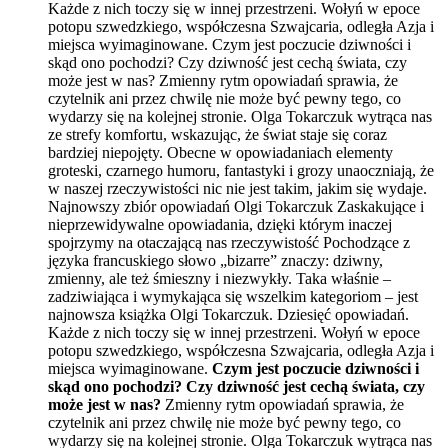
Każde z nich toczy się w innej przestrzeni. Wołyń w epoce
potopu szwedzkiego, współczesna Szwajcaria, odległa Azja i
miejsca wyimaginowane. Czym jest poczucie dziwności i
skąd ono pochodzi? Czy dziwność jest cechą świata, czy
może jest w nas? Zmienny rytm opowiadań sprawia, że
czytelnik ani przez chwilę nie może być pewny tego, co
wydarzy się na kolejnej stronie. Olga Tokarczuk wytrąca nas
ze strefy komfortu, wskazując, że świat staje się coraz
bardziej niepojęty. Obecne w opowiadaniach elementy
groteski, czarnego humoru, fantastyki i grozy unaoczniają, że
w naszej rzeczywistości nic nie jest takim, jakim się wydaje.
Najnowszy zbiór opowiadań Olgi Tokarczuk Zaskakujące i
nieprzewidywalne opowiadania, dzięki którym inaczej
spojrzymy na otaczającą nas rzeczywistość Pochodzące z
języka francuskiego słowo „bizarre” znaczy: dziwny,
zmienny, ale też śmieszny i niezwykły. Taka właśnie –
zadziwiająca i wymykająca się wszelkim kategoriom – jest
najnowsza książka Olgi Tokarczuk. Dziesięć opowiadań.
Każde z nich toczy się w innej przestrzeni. Wołyń w epoce
potopu szwedzkiego, współczesna Szwajcaria, odległa Azja i
miejsca wyimaginowane.
Czym jest poczucie dziwności i
skąd ono pochodzi? Czy dziwność jest cechą świata, czy
może jest w nas?
Zmienny rytm opowiadań sprawia, że
czytelnik ani przez chwilę nie może być pewny tego, co
wydarzy się na kolejnej stronie. Olga Tokarczuk wytrąca nas