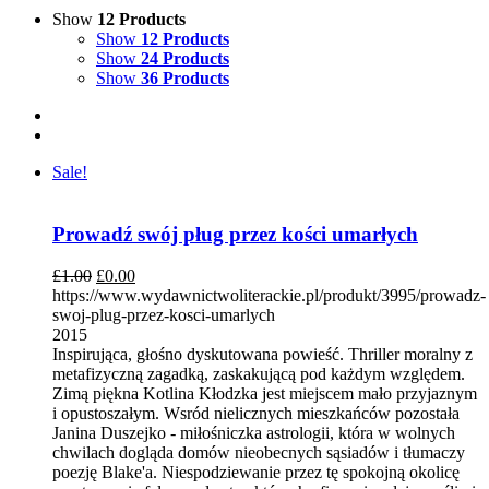
Show
12 Products
Show
12 Products
Show
24 Products
Show
36 Products
Sale!
Prowadź swój pług przez kości umarłych
£
1.00
£
0.00
https://www.wydawnictwoliterackie.pl/produkt/3995/prowadz-
swoj-plug-przez-kosci-umarlych
2015
Inspirująca, głośno dyskutowana powieść. Thriller moralny z
metafizyczną zagadką, zaskakującą pod każdym względem.
Zimą piękna Kotlina Kłodzka jest miejscem mało przyjaznym
i opustoszałym. Wsród nielicznych mieszkańców pozostała
Janina Duszejko - miłośniczka astrologii, która w wolnych
chwilach dogląda domów nieobecnych sąsiadów i tłumaczy
poezję Blake'a. Niespodziewanie przez tę spokojną okolicę