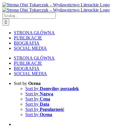
Skip
to
content
Szukaj
STRONA GŁÓWNA
PUBLIKACJE
BIOGRAFIA
SOCIAL MEDIA
STRONA GŁÓWNA
PUBLIKACJE
BIOGRAFIA
SOCIAL MEDIA
Sort by
Ocena
Sort by
Domyślny porządek
Sort by
Nazwa
Sort by
Cena
Sort by
Data
Sort by
Popularność
Sort by
Ocena