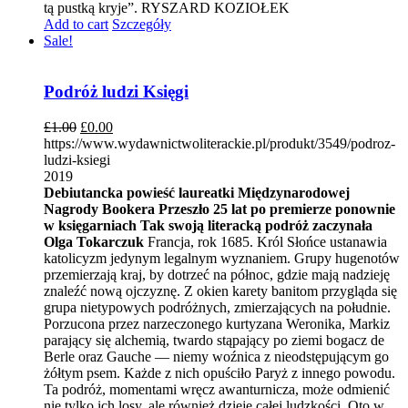
tą pustką kryje”. RYSZARD KOZIOŁEK
Add to cart
Szczegóły
Sale!
Podróż ludzi Księgi
£
1.00
£
0.00
https://www.wydawnictwoliterackie.pl/produkt/3549/podroz-
ludzi-ksiegi
2019
Debiutancka powieść laureatki Międzynarodowej
Nagrody Bookera
Przeszło 25 lat po premierze ponownie
w księgarniach
Tak swoją literacką podróż zaczynała
Olga Tokarczuk
Francja, rok 1685. Król Słońce ustanawia
katolicyzm jedynym legalnym wyznaniem. Grupy hugenotów
przemierzają kraj, by dotrzeć na północ, gdzie mają nadzieję
znaleźć nową ojczyznę. Z okien karety banitom przygląda się
grupa nietypowych podróżnych, zmierzających na południe.
Porzucona przez narzeczonego kurtyzana Weronika, Markiz
parający się alchemią, twardo stąpający po ziemi bogacz de
Berle oraz Gauche — niemy woźnica z nieodstępującym go
żółtym psem. Każde z nich opuściło Paryż z innego powodu.
Ta podróż, momentami wręcz awanturnicza, może odmienić
nie tylko ich losy, ale również dzieje całej ludzkości. Oto w