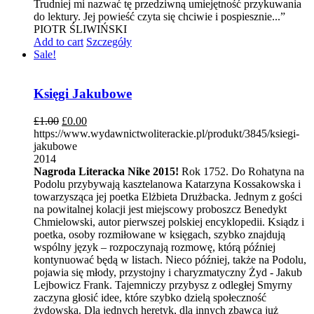
Trudniej mi nazwać tę przedziwną umiejętność przykuwania
do lektury. Jej powieść czyta się chciwie i pospiesznie...”
PIOTR ŚLIWIŃSKI
Add to cart
Szczegóły
Sale!
Księgi Jakubowe
£
1.00
£
0.00
https://www.wydawnictwoliterackie.pl/produkt/3845/ksiegi-
jakubowe
2014
Nagroda Literacka Nike 2015!
Rok 1752. Do Rohatyna na
Podolu przybywają kasztelanowa Katarzyna Kossakowska i
towarzysząca jej poetka Elżbieta Drużbacka. Jednym z gości
na powitalnej kolacji jest miejscowy proboszcz Benedykt
Chmielowski, autor pierwszej polskiej encyklopedii. Ksiądz i
poetka, osoby rozmiłowane w księgach, szybko znajdują
wspólny język – rozpoczynają rozmowę, którą później
kontynuować będą w listach. Nieco później, także na Podolu,
pojawia się młody, przystojny i charyzmatyczny Żyd - Jakub
Lejbowicz Frank. Tajemniczy przybysz z odległej Smyrny
zaczyna głosić idee, które szybko dzielą społeczność
żydowską. Dla jednych heretyk, dla innych zbawca już