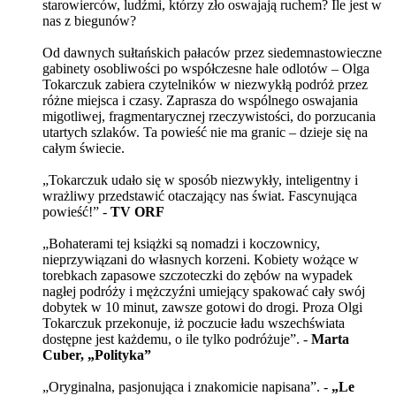
starowierców, ludźmi, którzy zło oswajają ruchem? Ile jest w
nas z biegunów?
Od dawnych sułtańskich pałaców przez siedemnastowieczne
gabinety osobliwości po współczesne hale odlotów – Olga
Tokarczuk zabiera czytelników w niezwykłą podróż przez
różne miejsca i czasy. Zaprasza do wspólnego oswajania
migotliwej, fragmentarycznej rzeczywistości, do porzucania
utartych szlaków. Ta powieść nie ma granic – dzieje się na
całym świecie.
„Tokarczuk udało się w sposób niezwykły, inteligentny i
wrażliwy przedstawić otaczający nas świat. Fascynująca
powieść!” -
TV ORF
„Bohaterami tej książki są nomadzi i koczownicy,
nieprzywiązani do własnych korzeni. Kobiety wożące w
torebkach zapasowe szczoteczki do zębów na wypadek
nagłej podróży i mężczyźni umiejący spakować cały swój
dobytek w 10 minut, zawsze gotowi do drogi. Proza Olgi
Tokarczuk przekonuje, iż poczucie ładu wszechświata
dostępne jest każdemu, o ile tylko podróżuje”. -
Marta
Cuber, „Polityka”
„Oryginalna, pasjonująca i znakomicie napisana”. -
„Le