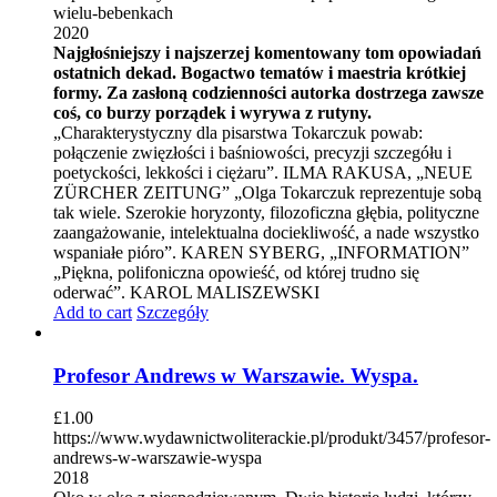
wielu-bebenkach
2020
Najgłośniejszy i najszerzej komentowany tom opowiadań
ostatnich dekad. Bogactwo tematów i maestria krótkiej
formy. Za zasłoną codzienności autorka dostrzega zawsze
coś, co burzy porządek i wyrywa z rutyny.
„Charakterystyczny dla pisarstwa Tokarczuk powab:
połączenie zwięzłości i baśniowości, precyzji szczegółu i
poetyckości, lekkości i ciężaru”. ILMA RAKUSA, „NEUE
ZÜRCHER ZEITUNG” „Olga Tokarczuk reprezentuje sobą
tak wiele. Szerokie horyzonty, filozoficzna głębia, polityczne
zaangażowanie, intelektualna dociekliwość, a nade wszystko
wspaniałe pióro”. KAREN SYBERG, „INFORMATION”
„Piękna, polifoniczna opowieść, od której trudno się
oderwać”. KAROL MALISZEWSKI
Add to cart
Szczegóły
Profesor Andrews w Warszawie. Wyspa.
£
1.00
https://www.wydawnictwoliterackie.pl/produkt/3457/profesor-
andrews-w-warszawie-wyspa
2018