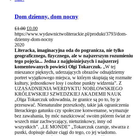
Dom dzienny, dom nocny
£
1.00
£
0.00
https://www.wydawnictwoliterackie.pl/produkt/3793/dom-
dzienny-dom-nocny
2020
Literacka, imaginacyjna oda do pogranicza, nie tylko
geograficznego, fizycznego, ale w najszerszym rozumieniu
tego pojęcia... Jedna z najgłośniejszych i najszerzej
komentowanych powieści Olgi Tokarczuk.
„W tej
mieszance pięknych, uderzających obrazów odnajdziemy
portret wyjątkowego miejsca, w którym skupiają się rozmaite
kultury, jednostkowe losy i osobne punkty widzenia”. Z
UZASADNIENIA WERDYKTU NOBLOWSKIEGO
KRÓLEWSKIEJ SZWEDZKIEJ AKADEMII NAUK
„Olga Tokarczuk udowadnia, że granice są po to, by je
przesuwać. Nienaturalne przeszkody, takie jak ograniczenia
literackiego gatunku czy społeczne konwenanse, wymazuje
bez zawahania, by móc naszkicować swoim piórem świat ze
wszech miar zachwycający, nietuzinkowy, inny od
wszystkich”. „LE MONDE” „Tokarczuk czaruje, stwarza z
pustki, dopisuje dalsze ciągi do tego, co jej wiadomo.