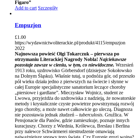
Figaro”
Add to cart
Szczegóły
Empuzjon
£
1.00
https://wydawnictwoliterackie.pl/produkt/4115/empuzjon
2022
Najnowsza powieść Olgi Tokarczuk – pierwsza po
otrzymaniu Literackiej Nagrody Nobla!
Najciekawsze
pozostaje zawsze w cieniu, w tym, co niewidoczne.
Wrzesień
1913 roku, uzdrowisko Görbersdorf (dzisiejsze Sokołowsko
na Dolnym Śląsku). Właśnie tutaj, u podnóża gór, od przeszło
pół wieku działa jedno z pierwszych na świecie i słynne w
całej Europie specjalistyczne sanatorium leczące choroby
„piersiowe i gardlane”. Mieczysław Wojnicz, student ze
Lwowa, przyjeżdża do uzdrowiska z nadzieją, że nowatorskie
metody i krystalicznie czyste powietrze powstrzymają rozwój
jego choroby, a może nawet całkowicie go uleczą. Diagnoza
nie pozostawia jednak złudzeń –
tuberculosis
. Gruźlica. W
Pensjonacie dla Panów, gdzie zamieszkuje, poznaje innych
kuracjuszy. Chorzy z Wiednia, Królewca, Breslau i Berlina
przy nalewce Schwärmerei niestrudzenie omawiają
najważniejsze sprawy tego świata. Czy Europie grozi wojna?