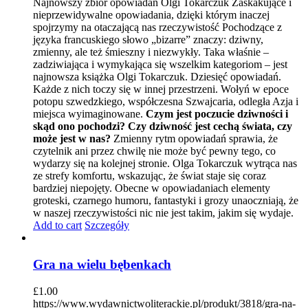
Najnowszy zbiór opowiadań Olgi Tokarczuk Zaskakujące i
nieprzewidywalne opowiadania, dzięki którym inaczej
spojrzymy na otaczającą nas rzeczywistość Pochodzące z
języka francuskiego słowo „bizarre” znaczy: dziwny,
zmienny, ale też śmieszny i niezwykły. Taka właśnie –
zadziwiająca i wymykająca się wszelkim kategoriom – jest
najnowsza książka Olgi Tokarczuk. Dziesięć opowiadań.
Każde z nich toczy się w innej przestrzeni. Wołyń w epoce
potopu szwedzkiego, współczesna Szwajcaria, odległa Azja i
miejsca wyimaginowane.
Czym jest poczucie dziwności i
skąd ono pochodzi? Czy dziwność jest cechą świata, czy
może jest w nas?
Zmienny rytm opowiadań sprawia, że
czytelnik ani przez chwilę nie może być pewny tego, co
wydarzy się na kolejnej stronie. Olga Tokarczuk wytrąca nas
ze strefy komfortu, wskazując, że świat staje się coraz
bardziej niepojęty. Obecne w opowiadaniach elementy
groteski, czarnego humoru, fantastyki i grozy unaoczniają, że
w naszej rzeczywistości nic nie jest takim, jakim się wydaje.
Add to cart
Szczegóły
Gra na wielu bębenkach
£
1.00
https://www.wydawnictwoliterackie.pl/produkt/3818/gra-na-