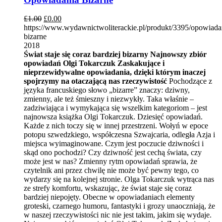
£
1.00
£
0.00
https://www.wydawnictwoliterackie.pl/produkt/3395/opowiada
bizarne
2018
Świat staje się coraz bardziej bizarny
Najnowszy zbiór
opowiadań Olgi Tokarczuk
Zaskakujące i
nieprzewidywalne opowiadania, dzięki którym inaczej
spojrzymy na otaczającą nas rzeczywistość
Pochodzące z
języka francuskiego słowo „bizarre” znaczy: dziwny,
zmienny, ale też śmieszny i niezwykły. Taka właśnie –
zadziwiająca i wymykająca się wszelkim kategoriom – jest
najnowsza książka Olgi Tokarczuk. Dziesięć opowiadań.
Każde z nich toczy się w innej przestrzeni. Wołyń w epoce
potopu szwedzkiego, współczesna Szwajcaria, odległa Azja i
miejsca wyimaginowane. Czym jest poczucie dziwności i
skąd ono pochodzi? Czy dziwność jest cechą świata, czy
może jest w nas? Zmienny rytm opowiadań sprawia, że
czytelnik ani przez chwilę nie może być pewny tego, co
wydarzy się na kolejnej stronie. Olga Tokarczuk wytrąca nas
ze strefy komfortu, wskazując, że świat staje się coraz
bardziej niepojęty. Obecne w opowiadaniach elementy
groteski, czarnego humoru, fantastyki i grozy unaoczniają, że
w naszej rzeczywistości nic nie jest takim, jakim się wydaje.