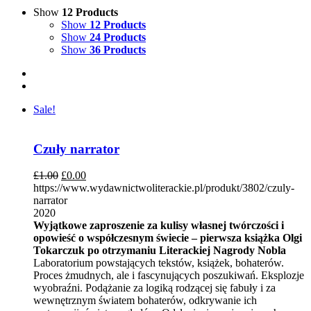
Show
12 Products
Show
12 Products
Show
24 Products
Show
36 Products
Sale!
Czuły narrator
£
1.00
£
0.00
https://www.wydawnictwoliterackie.pl/produkt/3802/czuly-
narrator
2020
Wyjątkowe zaproszenie za kulisy własnej twórczości i
opowieść o współczesnym świecie – pierwsza książka Olgi
Tokarczuk po otrzymaniu Literackiej Nagrody Nobla
Laboratorium powstających tekstów, książek, bohaterów.
Proces żmudnych, ale i fascynujących poszukiwań. Eksplozje
wyobraźni. Podążanie za logiką rodzącej się fabuły i za
wewnętrznym światem bohaterów, odkrywanie ich