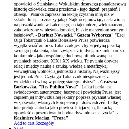
opowieści o Stanisławie Wokulskim dostrzega ponadczasową
historię człowieka czasu przełomu - jego dążeń, pragnień i
obsesji. "Pisarka zaprasza na lekcję czytania inną niż w
szkole. Inną - to znaczy jaką? Najkrócej mówiąc, nastawioną
na poszukiwanie w Lalce tego, co tajemnicze, wieloznaczne,
zakotwiczone w nieświadomości, bliskie marzeniom sennym i
baśniowe". -
Dariusz Nowacki, "Gazeta Wyborcza"
"Esej
Olgi Tokarczuk o Lalce Bolesława Prusa potwierdza
wyjątkowość autorki. Tokarczuk jest chyba jedyną pisarką
swojego pokolenia, która związek z tradycją rozumie bardzo
konkretnie - jako wspólnotę duchową ufundowaną na
pytaniach przełomu XIX i XX wieku. Te pytania dotyczą
relacji między nauką a sztuką, wiedzą a metafizyką,
wewnętrzną wolnością jednostki a historią. Najważniejszy
jest jednak Prus. Czyta go Tokarczuk niespiesznie, z
wdziękiem i wiarą w potęgę starego mistrza". -
Grażyna
Borkowska, "Res Publica Nova"
"Lalka i perła jest
świadectwem autentycznej fascynacji powieścią Prusa, jest
zapisem jej indywidualnej lektury poprzez pryzmat własnej
wizji świata, własnych kompetencji i doświadczeń. Lalkę
interpretuje autorka jako powieść inicjacyjną, literacką
opowieść o poszukiwaniu i odnajdywaniu sensu życia". -
Kazimierz Maciąg, "Fraza"
Add to cart
Szczegóły
Sale!