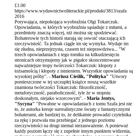
£
1.00
https://www.wydawnictwoliterackie.pl/produkt/3813/szafa
2016
Porywająca, niepokojąca wyobraźnia Olgi Tokarczuk.
Opowiadania, w których wyobraźnia sąsiaduje z mitami, a
przedmioty znaczą więcej, niż można się spodziewać.
Bohaterowie tych historii starają się oswoić otaczającą ich
rzeczywistość. Ta jednak ciągle im się wymyka. Wydaje im
się złudna, nieprzejrzysta, czasem też nieprawdziwa... "W
trzech opowiadaniach z tego tomiku na kilkudziesięciu
stronicach otrzymujemy jak w pigułce skoncentrowane
najważniejsze tropy twórczości Tokarczuk: kłopoty z
tożsamością i kłopoty z istnieniem. Wszystkie opowiadania są
wysokiej próby". -
Mariusz Cieślik, "Polityka"
"Utwory
pomieszczone w tej szczupłej książce noszą wszelkie
znamiona twórczości Tokarczuk: filozoficzność,
metaforyczność, paraboliczność, tyle że w stopniu
doskonałym, niejako wzorcowym". -
Maria Jentys,
"Sycyna"
"Powabne w opowiadaniach z tomu Szafa jest nie
to, że autorka kreuje surrealistyczne światy z fantastycznymi
bohaterami, ale bardziej to, że delikatnie prowadzi czytelnika
za rękę i pozwala mu przebiegać z jednego poziomu
rzeczywistości na drugi niemal niezauważenie. A ponieważ
każdy poziom łączy się z zupełnie innym punktem widzenia,