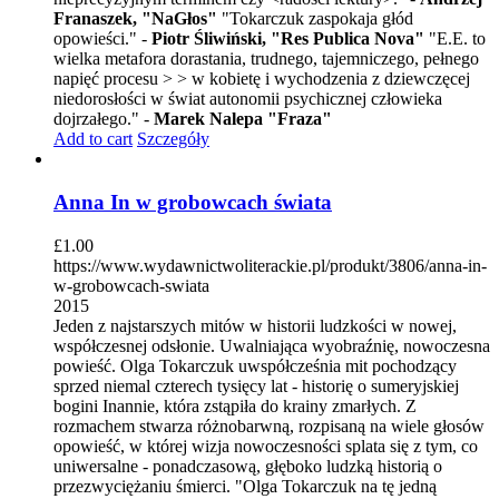
Franaszek, "NaGłos"
"Tokarczuk zaspokaja głód
opowieści." -
Piotr Śliwiński, "Res Publica Nova"
"E.E. to
wielka metafora dorastania, trudnego, tajemniczego, pełnego
napięć procesu > > w kobietę i wychodzenia z dziewczęcej
niedorosłości w świat autonomii psychicznej człowieka
dojrzałego." -
Marek Nalepa "Fraza"
Add to cart
Szczegóły
Anna In w grobowcach świata
£
1.00
https://www.wydawnictwoliterackie.pl/produkt/3806/anna-in-
w-grobowcach-swiata
2015
Jeden z najstarszych mitów w historii ludzkości w nowej,
współczesnej odsłonie. Uwalniająca wyobraźnię, nowoczesna
powieść. Olga Tokarczuk uwspółcześnia mit pochodzący
sprzed niemal czterech tysięcy lat - historię o sumeryjskiej
bogini Inannie, która zstąpiła do krainy zmarłych. Z
rozmachem stwarza różnobarwną, rozpisaną na wiele głosów
opowieść, w której wizja nowoczesności splata się z tym, co
uniwersalne - ponadczasową, głęboko ludzką historią o
przezwyciężaniu śmierci. "Olga Tokarczuk na tę jedną