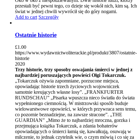
Oko w oko z niespodziewanym. Dwie historie ludzi, którzy
przestali być pewni tego, co dzieje się wokół nich, kim są. Ich
świat w jednej chwili wywrócił się do góry nogami.
Add to cart
Szczegóły
Ostatnie historie
£
1.00
https://www.wydawnictwoliterackie.pl/produkt/3807/ostatnie-
historie
2020
Trzy historie, trzy sposoby oswajania śmierci w jednej z
najbardziej poruszających powieści Olgi Tokarczuk.
„Tokarczuk ożywia zapomniane, porzucone miejsca,
opowiadając historie trzech życiowych wojowniczek
samotnie kreujących własne losy”. „FRANKFURTER
RUNDSCHAU” „Pisarka wpuszcza nieco światła do świata
wypełnionego ciemnością. W mistrzowski sposób buduje
wielowarstwowe opowieści, w których przywraca sens temu,
co pozornie beznadziejne, na zawsze stracone”. „THE
GUARDIAN” „Mimo że to najbardziej mroczna, gorzka i
przejmująca książka Tokarczuk, a zdania bohaterów
opowiadających o śmierci łamią się, kawałkują, osuwają w
milczenie, to jednak czytelnik wie, o czym mówią i co się za