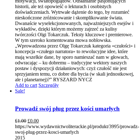
motywacji, światopoglądów. Odsłanianie pasjonujących
historii, ale też opowieść o lekturach i osobistych
doświadczeniach. Wytrwałe dążenie do tego, by rozumieć
nieskończone zróżnicowanie i skomplikowanie świata.
Dwanaście wyselekcjonowanych, najważniejszych esejów i
wykładów, dzięki którym możemy zajrzeć za kulisy
twórczości Olgi Tokarczuk. Teksty kluczowe i premierowe.
W tym szeroko komentowana mowa noblowska.
„Wprowadzona przez Olgę Tokarczuk kategoria «czułości» i
koncepcja «czułego narratora» to rewolucyjne idee, które
mają wszelkie dane, by sporo namieszać nam w głowach,
odwracając – ku dobremu – tradycyjne wektory naszych
postaw i dyspozycji działaniowych: czyż czułość nie jest
sprzyjaniem temu, co dobre dla bycia (w skali jednostkowej,
ale i planetarnej)?” RYSZARD NYCZ
Add to cart
Szczegóły
Sale!
Prowadź swój pług przez kości umarłych
£
1.00
£
0.00
https://www.wydawnictwoliterackie.pl/produkt/3995/prowadz-
swoj-plug-przez-kosci-umarlych
2015