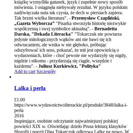
książkę wymyśliła gatunek, język i zupełnie nowy sposób
mówienia. I osiągnęła niebywały rezultat. W języku polskim
zadźwięczała nuta tak czysta, że dech w piersiach zapiera.
Tak brzmi wielka literatura". -
Przemysław Czapliński,
„Gazeta Wyborcza”
"Pisarka stworzyła historię niezwykle
współczesną i swej symbolice aktualną". -
Bernadetta
Darska, "Dekada Literacka"
"Tokarczuk nie powtarza
jedynie mitologicznych wątków ani nie bawi się ich
odwracaniem, ale wnika w nie głęboko, próbując
odszyfrować ich sens, pokazać, że mit jest opowieścią o
wydarzeniach, które - choć pewnie nie wydarzyły się nigdy,
nigdzie i nikomu - przydarzają się ciągle, wszędzie i
każdemu". -
Juliusz Kurkiewicz, "Polityka"
Add to cart
Szczegóły
Lalka i perła
£
1.00
https://www.wydawnictwoliterackie.pl/produkt/3848/lalka-i-
perla
2016
Inspirujące, osobiste odczytanie najważniejszej polskiej
powieści XIX w. Oświetlając dzieło Prusa lekturą klasyków
filozofii i poezji Olga Tokarczuk odkrywa Lalkę na nowo. W