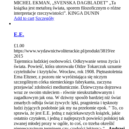
MICHEL EKMAN, „SVENSKA DAGBLADET” „Ta
książka jest metaforą świata, sporem filozoficznym o różne
interpretacje rzeczywistości”. KINGA DUNIN
Add to cart
Szczegóły
E.E.
£
1.00
https://www.wydawnictwoliterackie.pl/produkt/3819/ee
2015
Tajemnica ludzkiej osobowości. Odkrywanie sensu życia i
świata. Powieść, która utorowała Oldze Tokarczuk uznanie
czytelników i krytyków. Wrocław, rok 1908. Piętnastoletnia
Erna Eltzner, z pozoru nie wyróżniająca się niczym
szczególnym córka niemieckiego fabrykanta, zaczyna
przejawiać zdolności mediumicznie. Dziewczyna dojrzewa
wraz ze swoim stuleciem - równie nieukształtowanym i
zagadkowym jak ona. W dziwny sposób bardziej niż świat
zmarłych odbija świat żywych: lęki, pragnienia i tęsknoty
ludzi żyjących podobnie jak my na przełomie epok. " To, co
sprawia, że jest E.E. jedną z najciekawszych książek, jakie
ostatnio czytałem, i jedną z najlepszych powieści polskiej tak
zwanej młodej prozy w ogóle, to coś, co trzeba określić
nieprecyzyjnym terminem czy <radości lektury>." -
Andrzej