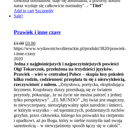
rzekoma normalność staje się absurdalna, a pozorny absurd
naraz wydaje się całkowicie normalny". -
"Titel"
Add to cart
Szczegóły
Sale!
Prawiek i inne czasy
£
1.00
£
0.00
https://www.wydawnictwoliterackie.pl/produkt/3820/prawiek-
i-inne-czasy
2020
Jedna z najgłośniejszych i najpoczytniejszych powieści
Olgi Tokarczuk, przełożona na trzydzieści języków.
Prawiek – wieś w centralnej Polsce – skupia losy pokoleń
kilku rodzin, codzienność przeplata tu się z niezwykłością,
rzeczywistość z mitem.
„Zmysłowa, poetycka, eksplodująca
liryzmem. Krajobrazy duszy przenikają się ze światem
przyrody, pokazując, że na życie nie można patrzeć z jednej
tylko perspektywy”. „EL MUNDO” „Jej świat jest magiczny,
to niewyczerpany, nierozplątywalny splot narodzin i śmierci,
w którym wszystko – od tajemniczych, podziemnych ruchów
grzybni, przez człowieka, którego los prowadzi ku cierpieniu
i upadkowi, aż po Boga, który w niebie rozmyśla nad swoją
samotnością – w niewyjaśniony sposób łączy się w całość”.