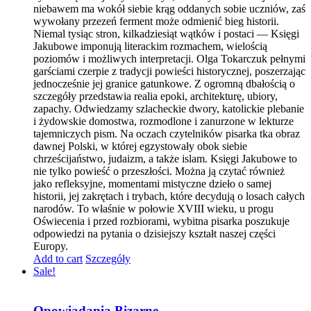
niebawem ma wokół siebie krąg oddanych sobie uczniów, zaś
wywołany przezeń ferment może odmienić bieg historii.
Niemal tysiąc stron, kilkadziesiąt wątków i postaci — Księgi
Jakubowe imponują literackim rozmachem, wielością
poziomów i możliwych interpretacji. Olga Tokarczuk pełnymi
garściami czerpie z tradycji powieści historycznej, poszerzając
jednocześnie jej granice gatunkowe. Z ogromną dbałością o
szczegóły przedstawia realia epoki, architekturę, ubiory,
zapachy. Odwiedzamy szlacheckie dwory, katolickie plebanie
i żydowskie domostwa, rozmodlone i zanurzone w lekturze
tajemniczych pism. Na oczach czytelników pisarka tka obraz
dawnej Polski, w której egzystowały obok siebie
chrześcijaństwo, judaizm, a także islam. Księgi Jakubowe to
nie tylko powieść o przeszłości. Można ją czytać również
jako refleksyjne, momentami mistyczne dzieło o samej
historii, jej zakrętach i trybach, które decydują o losach całych
narodów. To właśnie w połowie XVIII wieku, u progu
Oświecenia i przed rozbiorami, wybitna pisarka poszukuje
odpowiedzi na pytania o dzisiejszy kształt naszej części
Europy.
Add to cart
Szczegóły
Sale!
Opowiadania Bizarne