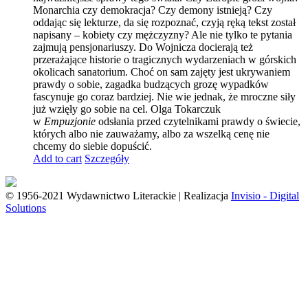
Monarchia czy demokracja? Czy demony istnieją? Czy
oddając się lekturze, da się rozpoznać, czyją ręką tekst został
napisany – kobiety czy mężczyzny? Ale nie tylko te pytania
zajmują pensjonariuszy. Do Wojnicza docierają też
przerażające historie o tragicznych wydarzeniach w górskich
okolicach sanatorium. Choć on sam zajęty jest ukrywaniem
prawdy o sobie, zagadka budzących grozę wypadków
fascynuje go coraz bardziej. Nie wie jednak, że mroczne siły
już wzięły go sobie na cel. Olga Tokarczuk
w
Empuzjonie
odsłania przed czytelnikami prawdy o świecie,
których albo nie zauważamy, albo za wszelką cenę nie
chcemy do siebie dopuścić.
Add to cart
Szczegóły
© 1956-2021 Wydawnictwo Literackie | Realizacja
Invisio - Digital
Solutions
Go
to
Top