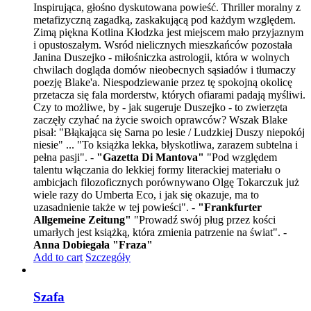
Inspirująca, głośno dyskutowana powieść. Thriller moralny z
metafizyczną zagadką, zaskakującą pod każdym względem.
Zimą piękna Kotlina Kłodzka jest miejscem mało przyjaznym
i opustoszałym. Wsród nielicznych mieszkańców pozostała
Janina Duszejko - miłośniczka astrologii, która w wolnych
chwilach dogląda domów nieobecnych sąsiadów i tłumaczy
poezję Blake'a. Niespodziewanie przez tę spokojną okolicę
przetacza się fala morderstw, których ofiarami padają myśliwi.
Czy to możliwe, by - jak sugeruje Duszejko - to zwierzęta
zaczęły czyhać na życie swoich oprawców? Wszak Blake
pisał: "Błąkająca się Sarna po lesie / Ludzkiej Duszy niepokój
niesie" ... "To książka lekka, błyskotliwa, zarazem subtelna i
pełna pasji". -
"Gazetta Di Mantova"
"Pod względem
talentu włączania do lekkiej formy literackiej materiału o
ambicjach filozoficznych porównywano Olgę Tokarczuk już
wiele razy do Umberta Eco, i jak się okazuje, ma to
uzasadnienie także w tej powieści". -
"Frankfurter
Allgemeine Zeitung"
"Prowadź swój pług przez kości
umarłych jest książką, która zmienia patrzenie na świat". -
Anna Dobiegała "Fraza"
Add to cart
Szczegóły
Szafa