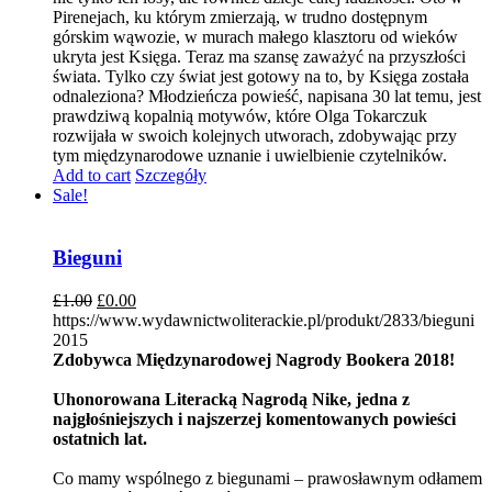
Pirenejach, ku którym zmierzają, w trudno dostępnym
górskim wąwozie, w murach małego klasztoru od wieków
ukryta jest Księga. Teraz ma szansę zaważyć na przyszłości
świata. Tylko czy świat jest gotowy na to, by Księga została
odnaleziona? Młodzieńcza powieść, napisana 30 lat temu, jest
prawdziwą kopalnią motywów, które Olga Tokarczuk
rozwijała w swoich kolejnych utworach, zdobywając przy
tym międzynarodowe uznanie i uwielbienie czytelników.
Add to cart
Szczegóły
Sale!
Bieguni
£
1.00
£
0.00
https://www.wydawnictwoliterackie.pl/produkt/2833/bieguni
2015
Zdobywca Międzynarodowej Nagrody Bookera 2018!
Uhonorowana Literacką Nagrodą Nike, jedna z
najgłośniejszych i najszerzej komentowanych powieści
ostatnich lat.
Co mamy wspólnego z biegunami – prawosławnym odłamem