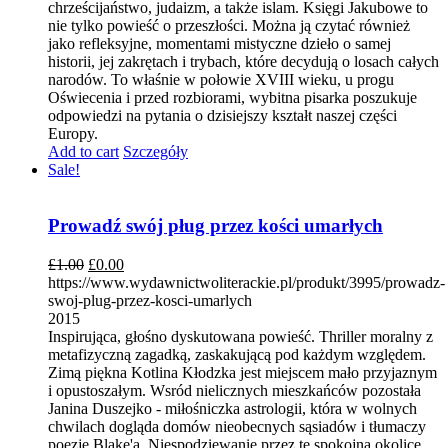
chrześcijaństwo, judaizm, a także islam. Księgi Jakubowe to
nie tylko powieść o przeszłości. Można ją czytać również
jako refleksyjne, momentami mistyczne dzieło o samej
historii, jej zakrętach i trybach, które decydują o losach całych
narodów. To właśnie w połowie XVIII wieku, u progu
Oświecenia i przed rozbiorami, wybitna pisarka poszukuje
odpowiedzi na pytania o dzisiejszy kształt naszej części
Europy.
Add to cart
Szczegóły
Sale!
Prowadź swój pług przez kości umarłych
£
1.00
£
0.00
https://www.wydawnictwoliterackie.pl/produkt/3995/prowadz-
swoj-plug-przez-kosci-umarlych
2015
Inspirująca, głośno dyskutowana powieść. Thriller moralny z
metafizyczną zagadką, zaskakującą pod każdym względem.
Zimą piękna Kotlina Kłodzka jest miejscem mało przyjaznym
i opustoszałym. Wsród nielicznych mieszkańców pozostała
Janina Duszejko - miłośniczka astrologii, która w wolnych
chwilach dogląda domów nieobecnych sąsiadów i tłumaczy
poezję Blake'a. Niespodziewanie przez tę spokojną okolicę