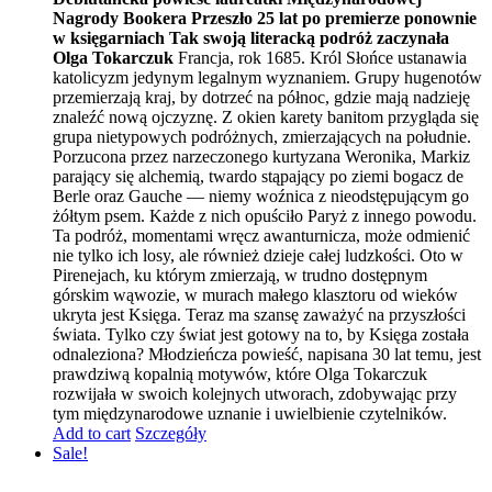
Nagrody Bookera
Przeszło 25 lat po premierze ponownie
w księgarniach
Tak swoją literacką podróż zaczynała
Olga Tokarczuk
Francja, rok 1685. Król Słońce ustanawia
katolicyzm jedynym legalnym wyznaniem. Grupy hugenotów
przemierzają kraj, by dotrzeć na północ, gdzie mają nadzieję
znaleźć nową ojczyznę. Z okien karety banitom przygląda się
grupa nietypowych podróżnych, zmierzających na południe.
Porzucona przez narzeczonego kurtyzana Weronika, Markiz
parający się alchemią, twardo stąpający po ziemi bogacz de
Berle oraz Gauche — niemy woźnica z nieodstępującym go
żółtym psem. Każde z nich opuściło Paryż z innego powodu.
Ta podróż, momentami wręcz awanturnicza, może odmienić
nie tylko ich losy, ale również dzieje całej ludzkości. Oto w
Pirenejach, ku którym zmierzają, w trudno dostępnym
górskim wąwozie, w murach małego klasztoru od wieków
ukryta jest Księga. Teraz ma szansę zaważyć na przyszłości
świata. Tylko czy świat jest gotowy na to, by Księga została
odnaleziona? Młodzieńcza powieść, napisana 30 lat temu, jest
prawdziwą kopalnią motywów, które Olga Tokarczuk
rozwijała w swoich kolejnych utworach, zdobywając przy
tym międzynarodowe uznanie i uwielbienie czytelników.
Add to cart
Szczegóły
Sale!