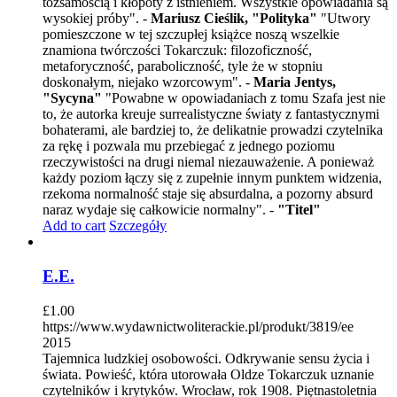
tożsamością i kłopoty z istnieniem. Wszystkie opowiadania są
wysokiej próby". -
Mariusz Cieślik, "Polityka"
"Utwory
pomieszczone w tej szczupłej książce noszą wszelkie
znamiona twórczości Tokarczuk: filozoficzność,
metaforyczność, paraboliczność, tyle że w stopniu
doskonałym, niejako wzorcowym". -
Maria Jentys,
"Sycyna"
"Powabne w opowiadaniach z tomu Szafa jest nie
to, że autorka kreuje surrealistyczne światy z fantastycznymi
bohaterami, ale bardziej to, że delikatnie prowadzi czytelnika
za rękę i pozwala mu przebiegać z jednego poziomu
rzeczywistości na drugi niemal niezauważenie. A ponieważ
każdy poziom łączy się z zupełnie innym punktem widzenia,
rzekoma normalność staje się absurdalna, a pozorny absurd
naraz wydaje się całkowicie normalny". -
"Titel"
Add to cart
Szczegóły
E.E.
£
1.00
https://www.wydawnictwoliterackie.pl/produkt/3819/ee
2015
Tajemnica ludzkiej osobowości. Odkrywanie sensu życia i
świata. Powieść, która utorowała Oldze Tokarczuk uznanie
czytelników i krytyków. Wrocław, rok 1908. Piętnastoletnia