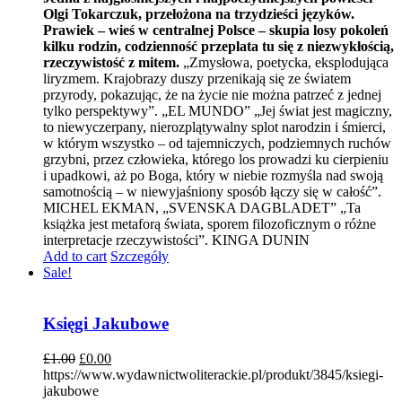
Olgi Tokarczuk, przełożona na trzydzieści języków.
Prawiek – wieś w centralnej Polsce – skupia losy pokoleń
kilku rodzin, codzienność przeplata tu się z niezwykłością,
rzeczywistość z mitem.
„Zmysłowa, poetycka, eksplodująca
liryzmem. Krajobrazy duszy przenikają się ze światem
przyrody, pokazując, że na życie nie można patrzeć z jednej
tylko perspektywy”. „EL MUNDO” „Jej świat jest magiczny,
to niewyczerpany, nierozplątywalny splot narodzin i śmierci,
w którym wszystko – od tajemniczych, podziemnych ruchów
grzybni, przez człowieka, którego los prowadzi ku cierpieniu
i upadkowi, aż po Boga, który w niebie rozmyśla nad swoją
samotnością – w niewyjaśniony sposób łączy się w całość”.
MICHEL EKMAN, „SVENSKA DAGBLADET” „Ta
książka jest metaforą świata, sporem filozoficznym o różne
interpretacje rzeczywistości”. KINGA DUNIN
Add to cart
Szczegóły
Sale!
Księgi Jakubowe
£
1.00
£
0.00
https://www.wydawnictwoliterackie.pl/produkt/3845/ksiegi-
jakubowe