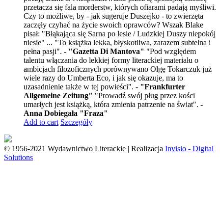
przetacza się fala morderstw, których ofiarami padają myśliwi.
Czy to możliwe, by - jak sugeruje Duszejko - to zwierzęta
zaczęły czyhać na życie swoich oprawców? Wszak Blake
pisał: "Błąkająca się Sarna po lesie / Ludzkiej Duszy niepokój
niesie" ... "To książka lekka, błyskotliwa, zarazem subtelna i
pełna pasji". -
"Gazetta Di Mantova"
"Pod względem
talentu włączania do lekkiej formy literackiej materiału o
ambicjach filozoficznych porównywano Olgę Tokarczuk już
wiele razy do Umberta Eco, i jak się okazuje, ma to
uzasadnienie także w tej powieści". -
"Frankfurter
Allgemeine Zeitung"
"Prowadź swój pług przez kości
umarłych jest książką, która zmienia patrzenie na świat". -
Anna Dobiegała "Fraza"
Add to cart
Szczegóły
© 1956-2021 Wydawnictwo Literackie | Realizacja
Invisio - Digital
Solutions
Go
to
Top