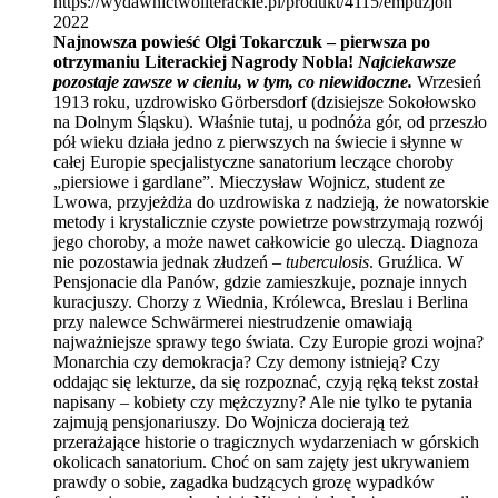
https://wydawnictwoliterackie.pl/produkt/4115/empuzjon
2022
Najnowsza powieść Olgi Tokarczuk – pierwsza po
otrzymaniu Literackiej Nagrody Nobla!
Najciekawsze
pozostaje zawsze w cieniu, w tym, co niewidoczne.
Wrzesień
1913 roku, uzdrowisko Görbersdorf (dzisiejsze Sokołowsko
na Dolnym Śląsku). Właśnie tutaj, u podnóża gór, od przeszło
pół wieku działa jedno z pierwszych na świecie i słynne w
całej Europie specjalistyczne sanatorium leczące choroby
„piersiowe i gardlane”. Mieczysław Wojnicz, student ze
Lwowa, przyjeżdża do uzdrowiska z nadzieją, że nowatorskie
metody i krystalicznie czyste powietrze powstrzymają rozwój
jego choroby, a może nawet całkowicie go uleczą. Diagnoza
nie pozostawia jednak złudzeń –
tuberculosis
. Gruźlica. W
Pensjonacie dla Panów, gdzie zamieszkuje, poznaje innych
kuracjuszy. Chorzy z Wiednia, Królewca, Breslau i Berlina
przy nalewce Schwärmerei niestrudzenie omawiają
najważniejsze sprawy tego świata. Czy Europie grozi wojna?
Monarchia czy demokracja? Czy demony istnieją? Czy
oddając się lekturze, da się rozpoznać, czyją ręką tekst został
napisany – kobiety czy mężczyzny? Ale nie tylko te pytania
zajmują pensjonariuszy. Do Wojnicza docierają też
przerażające historie o tragicznych wydarzeniach w górskich
okolicach sanatorium. Choć on sam zajęty jest ukrywaniem
prawdy o sobie, zagadka budzących grozę wypadków