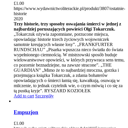
£
1.00
https://www.wydawnictwoliterackie.pl/produkt/3807/ostatnie-
historie
2020
Trzy historie, trzy sposoby oswajania śmierci w jednej z
najbardziej poruszających powieści Olgi Tokarczuk.
„Tokarczuk ożywia zapomniane, porzucone miejsca,
opowiadając historie trzech życiowych wojowniczek
samotnie kreujących własne losy”. „FRANKFURTER
RUNDSCHAU” „Pisarka wpuszcza nieco światła do świata
wypełnionego ciemnością. W mistrzowski sposób buduje
wielowarstwowe opowieści, w których przywraca sens temu,
co pozornie beznadziejne, na zawsze stracone”. „THE
GUARDIAN” „Mimo że to najbardziej mroczna, gorzka i
przejmująca książka Tokarczuk, a zdania bohaterów
opowiadających o śmierci łamią się, kawałkują, osuwają w
milczenie, to jednak czytelnik wie, o czym mówią i co się za
tą pustką kryje”. RYSZARD KOZIOŁEK
Add to cart
Szczegóły
Empuzjon
£
1.00