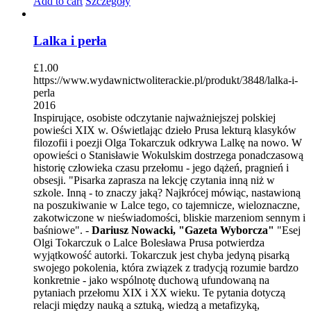
Add to cart
Szczegóły
Lalka i perła
£
1.00
https://www.wydawnictwoliterackie.pl/produkt/3848/lalka-i-
perla
2016
Inspirujące, osobiste odczytanie najważniejszej polskiej
powieści XIX w. Oświetlając dzieło Prusa lekturą klasyków
filozofii i poezji Olga Tokarczuk odkrywa Lalkę na nowo. W
opowieści o Stanisławie Wokulskim dostrzega ponadczasową
historię człowieka czasu przełomu - jego dążeń, pragnień i
obsesji. "Pisarka zaprasza na lekcję czytania inną niż w
szkole. Inną - to znaczy jaką? Najkrócej mówiąc, nastawioną
na poszukiwanie w Lalce tego, co tajemnicze, wieloznaczne,
zakotwiczone w nieświadomości, bliskie marzeniom sennym i
baśniowe". -
Dariusz Nowacki, "Gazeta Wyborcza"
"Esej
Olgi Tokarczuk o Lalce Bolesława Prusa potwierdza
wyjątkowość autorki. Tokarczuk jest chyba jedyną pisarką
swojego pokolenia, która związek z tradycją rozumie bardzo
konkretnie - jako wspólnotę duchową ufundowaną na
pytaniach przełomu XIX i XX wieku. Te pytania dotyczą
relacji między nauką a sztuką, wiedzą a metafizyką,