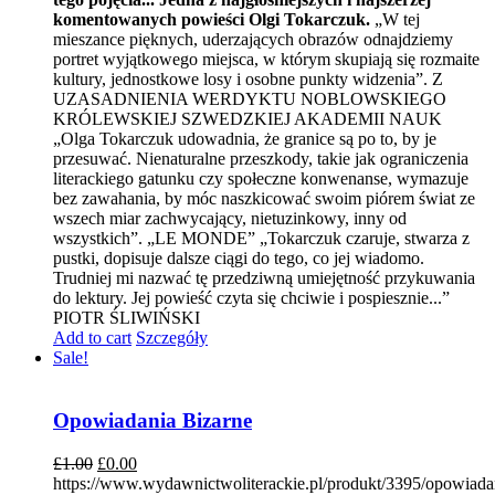
komentowanych powieści Olgi Tokarczuk.
„W tej
mieszance pięknych, uderzających obrazów odnajdziemy
portret wyjątkowego miejsca, w którym skupiają się rozmaite
kultury, jednostkowe losy i osobne punkty widzenia”. Z
UZASADNIENIA WERDYKTU NOBLOWSKIEGO
KRÓLEWSKIEJ SZWEDZKIEJ AKADEMII NAUK
„Olga Tokarczuk udowadnia, że granice są po to, by je
przesuwać. Nienaturalne przeszkody, takie jak ograniczenia
literackiego gatunku czy społeczne konwenanse, wymazuje
bez zawahania, by móc naszkicować swoim piórem świat ze
wszech miar zachwycający, nietuzinkowy, inny od
wszystkich”. „LE MONDE” „Tokarczuk czaruje, stwarza z
pustki, dopisuje dalsze ciągi do tego, co jej wiadomo.
Trudniej mi nazwać tę przedziwną umiejętność przykuwania
do lektury. Jej powieść czyta się chciwie i pospiesznie...”
PIOTR ŚLIWIŃSKI
Add to cart
Szczegóły
Sale!
Opowiadania Bizarne
£
1.00
£
0.00
https://www.wydawnictwoliterackie.pl/produkt/3395/opowiada