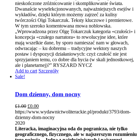
nieskończone zróżnicowanie i skomplikowanie świata.
Dwanaście wyselekcjonowanych, najważniejszych esejów i
wykładów, dzięki którym możemy zajrzeć za kulisy
twórczości Olgi Tokarczuk. Teksty kluczowe i premierowe.
W tym szeroko komentowana mowa noblowska.
„Wprowadzona przez Olgę Tokarczuk kategoria «czułości» i
koncepcja «czułego narratora» to rewolucyjne idee, które
mają wszelkie dane, by sporo namieszać nam w głowach,
odwracając – ku dobremu – tradycyjne wektory naszych
postaw i dyspozycji działaniowych: czyż czułość nie jest
sprzyjaniem temu, co dobre dla bycia (w skali jednostkowej,
ale i planetarnej)?” RYSZARD NYCZ
Add to cart
Szczegóły
Sale!
Dom dzienny, dom nocny
£
1.00
£
0.00
https://www.wydawnictwoliterackie.pl/produkt/3793/dom-
dzienny-dom-nocny
2020
Literacka, imaginacyjna oda do pogranicza, nie tylko
geograficznego, fizycznego, ale w najszerszym rozumieniu
tego pojęcia... Jedna z najgłośniejszych i najszerzej