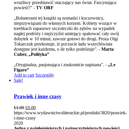
wrażliwy przedstawić otaczający nas świat. Fascynująca
powieść!” -
TV ORF
„Bohaterami tej książki są nomadzi i koczownicy,
nieprzywiązani do własnych korzeni. Kobiety wożące w
torebkach zapasowe szczoteczki do zębów na wypadek
nagłej podróży i mężczyźni umiejący spakować cały swój
dobytek w 10 minut, zawsze gotowi do drogi. Proza Olgi
Tokarczuk przekonuje, iż poczucie ładu wszechświata
dostępne jest każdemu, o ile tylko podróżuje”. -
Marta
Cuber, „Polityka”
„Oryginalna, pasjonująca i znakomicie napisana”. -
„Le
Figaro”
Add to cart
Szczegóły
Sale!
Prawiek i inne czasy
£
1.00
£
0.00
https://www.wydawnictwoliterackie.pl/produkt/3820/prawiek-
i-inne-czasy
2020
Jedna z najgłośniejszych i najpoczytniejszych powieści