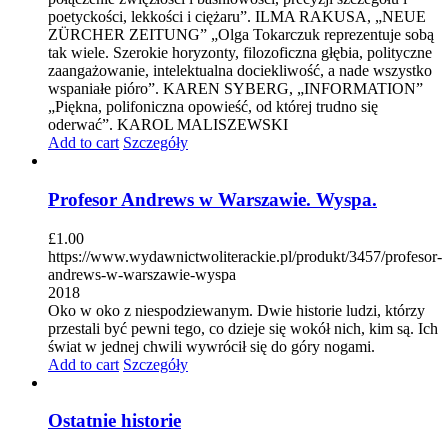
poetyckości, lekkości i ciężaru”. ILMA RAKUSA, „NEUE
ZÜRCHER ZEITUNG” „Olga Tokarczuk reprezentuje sobą
tak wiele. Szerokie horyzonty, filozoficzna głębia, polityczne
zaangażowanie, intelektualna dociekliwość, a nade wszystko
wspaniałe pióro”. KAREN SYBERG, „INFORMATION”
„Piękna, polifoniczna opowieść, od której trudno się
oderwać”. KAROL MALISZEWSKI
Add to cart
Szczegóły
Profesor Andrews w Warszawie. Wyspa.
£
1.00
https://www.wydawnictwoliterackie.pl/produkt/3457/profesor-
andrews-w-warszawie-wyspa
2018
Oko w oko z niespodziewanym. Dwie historie ludzi, którzy
przestali być pewni tego, co dzieje się wokół nich, kim są. Ich
świat w jednej chwili wywrócił się do góry nogami.
Add to cart
Szczegóły
Ostatnie historie