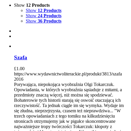
Show
12 Products
Show
12 Products
Show
24 Products
Show
36 Products
Szafa
£
1.00
https://www.wydawnictwoliterackie.pl/produkt/3813/szafa
2016
Porywająca, niepokojąca wyobraźnia Olgi Tokarczuk.
Opowiadania, w których wyobraźnia sąsiaduje z mitami, a
przedmioty znaczą więcej, niż można się spodziewać.
Bohaterowie tych historii starają się oswoić otaczającą ich
rzeczywistość. Ta jednak ciągle im się wymyka. Wydaje im
się złudna, nieprzejrzysta, czasem też nieprawdziwa... "W
trzech opowiadaniach z tego tomiku na kilkudziesięciu
stronicach otrzymujemy jak w pigułce skoncentrowane
najważniejsze tropy twórczości Tokarczuk: kłopoty z