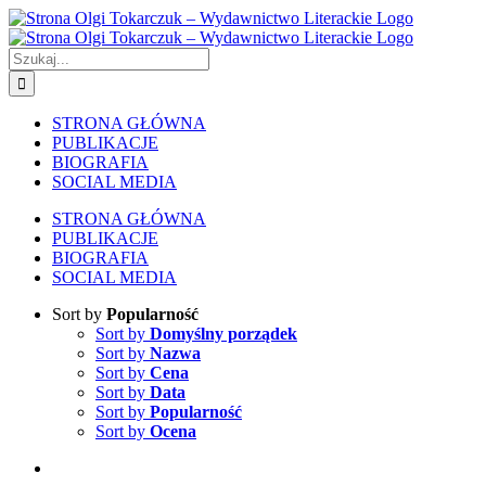
Skip
to
content
Szukaj
STRONA GŁÓWNA
PUBLIKACJE
BIOGRAFIA
SOCIAL MEDIA
STRONA GŁÓWNA
PUBLIKACJE
BIOGRAFIA
SOCIAL MEDIA
Sort by
Popularność
Sort by
Domyślny porządek
Sort by
Nazwa
Sort by
Cena
Sort by
Data
Sort by
Popularność
Sort by
Ocena