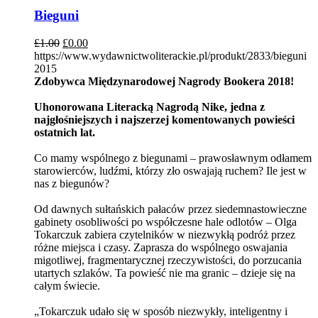
Bieguni
£
1.00
£
0.00
https://www.wydawnictwoliterackie.pl/produkt/2833/bieguni
2015
Zdobywca Międzynarodowej Nagrody Bookera 2018!
Uhonorowana Literacką Nagrodą Nike, jedna z
najgłośniejszych i najszerzej komentowanych powieści
ostatnich lat.
Co mamy wspólnego z biegunami – prawosławnym odłamem
starowierców, ludźmi, którzy zło oswajają ruchem? Ile jest w
nas z biegunów?
Od dawnych sułtańskich pałaców przez siedemnastowieczne
gabinety osobliwości po współczesne hale odlotów – Olga
Tokarczuk zabiera czytelników w niezwykłą podróż przez
różne miejsca i czasy. Zaprasza do wspólnego oswajania
migotliwej, fragmentarycznej rzeczywistości, do porzucania
utartych szlaków. Ta powieść nie ma granic – dzieje się na
całym świecie.
„Tokarczuk udało się w sposób niezwykły, inteligentny i