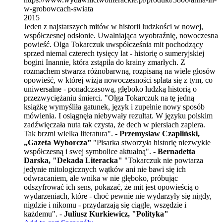
w-grobowcach-swiata
2015
Jeden z najstarszych mitów w historii ludzkości w nowej,
współczesnej odsłonie. Uwalniająca wyobraźnię, nowoczesna
powieść. Olga Tokarczuk uwspółcześnia mit pochodzący
sprzed niemal czterech tysięcy lat - historię o sumeryjskiej
bogini Inannie, która zstąpiła do krainy zmarłych. Z
rozmachem stwarza różnobarwną, rozpisaną na wiele głosów
opowieść, w której wizja nowoczesności splata się z tym, co
uniwersalne - ponadczasową, głęboko ludzką historią o
przezwyciężaniu śmierci. "Olga Tokarczuk na tę jedną
książkę wymyśliła gatunek, język i zupełnie nowy sposób
mówienia. I osiągnęła niebywały rezultat. W języku polskim
zadźwięczała nuta tak czysta, że dech w piersiach zapiera.
Tak brzmi wielka literatura". -
Przemysław Czapliński,
„Gazeta Wyborcza”
"Pisarka stworzyła historię niezwykle
współczesną i swej symbolice aktualną". -
Bernadetta
Darska, "Dekada Literacka"
"Tokarczuk nie powtarza
jedynie mitologicznych wątków ani nie bawi się ich
odwracaniem, ale wnika w nie głęboko, próbując
odszyfrować ich sens, pokazać, że mit jest opowieścią o
wydarzeniach, które - choć pewnie nie wydarzyły się nigdy,
nigdzie i nikomu - przydarzają się ciągle, wszędzie i
każdemu". -
Juliusz Kurkiewicz, "Polityka"