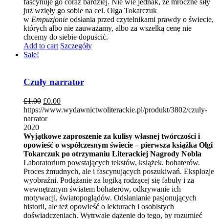
fascynuje go coraz bardziej. Nie wie jednak, że mroczne siły
już wzięły go sobie na cel. Olga Tokarczuk
w
Empuzjonie
odsłania przed czytelnikami prawdy o świecie,
których albo nie zauważamy, albo za wszelką cenę nie
chcemy do siebie dopuścić.
Add to cart
Szczegóły
Sale!
Czuły narrator
£
1.00
£
0.00
https://www.wydawnictwoliterackie.pl/produkt/3802/czuly-
narrator
2020
Wyjątkowe zaproszenie za kulisy własnej twórczości i
opowieść o współczesnym świecie – pierwsza książka Olgi
Tokarczuk po otrzymaniu Literackiej Nagrody Nobla
Laboratorium powstających tekstów, książek, bohaterów.
Proces żmudnych, ale i fascynujących poszukiwań. Eksplozje
wyobraźni. Podążanie za logiką rodzącej się fabuły i za
wewnętrznym światem bohaterów, odkrywanie ich
motywacji, światopoglądów. Odsłanianie pasjonujących
historii, ale też opowieść o lekturach i osobistych
doświadczeniach. Wytrwałe dążenie do tego, by rozumieć