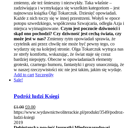
zmienny, ale też śmieszny i niezwykły. Taka właśnie –
zadziwiająca i wymykająca się wszelkim kategoriom – jest
najnowsza książka Olgi Tokarczuk. Dziesięć opowiadań.
Każde z nich toczy się w innej przestrzeni. Wołyń w epoce
potopu szwedzkiego, współczesna Szwajcaria, odległa Azja i
miejsca wyimaginowane.
Czym jest poczucie dziwności i
skąd ono pochodzi? Czy dziwność jest cechą świata, czy
może jest w nas?
Zmienny rytm opowiadań sprawia, że
czytelnik ani przez chwilę nie może być pewny tego, co
wydarzy się na kolejnej stronie. Olga Tokarczuk wytrąca nas
ze strefy komfortu, wskazując, że świat staje się coraz
bardziej niepojęty. Obecne w opowiadaniach elementy
groteski, czarnego humoru, fantastyki i grozy unaoczniają, że
w naszej rzeczywistości nic nie jest takim, jakim się wydaje.
Add to cart
Szczegóły
Sale!
Podróż ludzi Księgi
£
1.00
£
0.00
https://www.wydawnictwoliterackie.pl/produkt/3549/podroz-
ludzi-ksiegi
2019
Debiutancka powieść laureatki Międzynarodowej