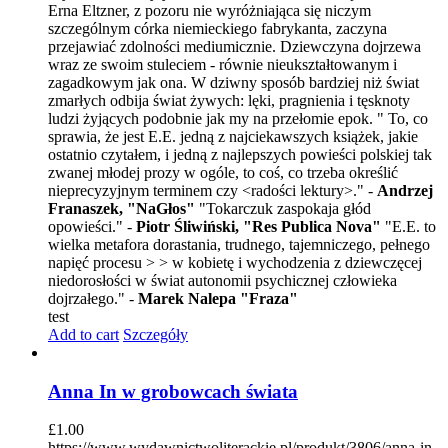
Erna Eltzner, z pozoru nie wyróżniająca się niczym
szczególnym córka niemieckiego fabrykanta, zaczyna
przejawiać zdolności mediumicznie. Dziewczyna dojrzewa
wraz ze swoim stuleciem - równie nieukształtowanym i
zagadkowym jak ona. W dziwny sposób bardziej niż świat
zmarłych odbija świat żywych: lęki, pragnienia i tęsknoty
ludzi żyjących podobnie jak my na przełomie epok. " To, co
sprawia, że jest E.E. jedną z najciekawszych książek, jakie
ostatnio czytałem, i jedną z najlepszych powieści polskiej tak
zwanej młodej prozy w ogóle, to coś, co trzeba określić
nieprecyzyjnym terminem czy <radości lektury>." -
Andrzej
Franaszek, "NaGłos"
"Tokarczuk zaspokaja głód
opowieści." -
Piotr Śliwiński, "Res Publica Nova"
"E.E. to
wielka metafora dorastania, trudnego, tajemniczego, pełnego
napięć procesu > > w kobietę i wychodzenia z dziewczęcej
niedorosłości w świat autonomii psychicznej człowieka
dojrzałego." -
Marek Nalepa "Fraza"
test
Add to cart
Szczegóły
Anna In w grobowcach świata
£
1.00
https://www.wydawnictwoliterackie.pl/produkt/3806/anna-in-