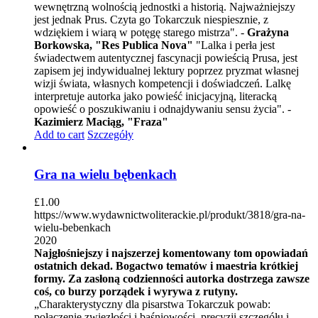
wewnętrzną wolnością jednostki a historią. Najważniejszy
jest jednak Prus. Czyta go Tokarczuk niespiesznie, z
wdziękiem i wiarą w potęgę starego mistrza". -
Grażyna
Borkowska, "Res Publica Nova"
"Lalka i perła jest
świadectwem autentycznej fascynacji powieścią Prusa, jest
zapisem jej indywidualnej lektury poprzez pryzmat własnej
wizji świata, własnych kompetencji i doświadczeń. Lalkę
interpretuje autorka jako powieść inicjacyjną, literacką
opowieść o poszukiwaniu i odnajdywaniu sensu życia". -
Kazimierz Maciąg, "Fraza"
Add to cart
Szczegóły
Gra na wielu bębenkach
£
1.00
https://www.wydawnictwoliterackie.pl/produkt/3818/gra-na-
wielu-bebenkach
2020
Najgłośniejszy i najszerzej komentowany tom opowiadań
ostatnich dekad. Bogactwo tematów i maestria krótkiej
formy. Za zasłoną codzienności autorka dostrzega zawsze
coś, co burzy porządek i wyrywa z rutyny.
„Charakterystyczny dla pisarstwa Tokarczuk powab:
połączenie zwięzłości i baśniowości, precyzji szczegółu i