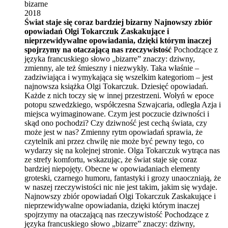
bizarne
2018
Świat staje się coraz bardziej bizarny
Najnowszy zbiór
opowiadań Olgi Tokarczuk
Zaskakujące i
nieprzewidywalne opowiadania, dzięki którym inaczej
spojrzymy na otaczającą nas rzeczywistość
Pochodzące z
języka francuskiego słowo „bizarre” znaczy: dziwny,
zmienny, ale też śmieszny i niezwykły. Taka właśnie –
zadziwiająca i wymykająca się wszelkim kategoriom – jest
najnowsza książka Olgi Tokarczuk. Dziesięć opowiadań.
Każde z nich toczy się w innej przestrzeni. Wołyń w epoce
potopu szwedzkiego, współczesna Szwajcaria, odległa Azja i
miejsca wyimaginowane. Czym jest poczucie dziwności i
skąd ono pochodzi? Czy dziwność jest cechą świata, czy
może jest w nas? Zmienny rytm opowiadań sprawia, że
czytelnik ani przez chwilę nie może być pewny tego, co
wydarzy się na kolejnej stronie. Olga Tokarczuk wytrąca nas
ze strefy komfortu, wskazując, że świat staje się coraz
bardziej niepojęty. Obecne w opowiadaniach elementy
groteski, czarnego humoru, fantastyki i grozy unaoczniają, że
w naszej rzeczywistości nic nie jest takim, jakim się wydaje.
Najnowszy zbiór opowiadań Olgi Tokarczuk Zaskakujące i
nieprzewidywalne opowiadania, dzięki którym inaczej
spojrzymy na otaczającą nas rzeczywistość Pochodzące z
języka francuskiego słowo „bizarre” znaczy: dziwny,