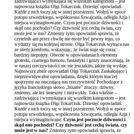
zadziwiająca i wymykająca się wszelkim kategoriom – jest
najnowsza książka Olgi Tokarczuk. Dziesięć opowiadań.
Każde z nich toczy się w innej przestrzeni. Wołyń w epoce
potopu szwedzkiego, współczesna Szwajcaria, odległa Azja i
miejsca wyimaginowane. Czym jest poczucie dziwności i
skąd ono pochodzi? Czy dziwność jest cechą świata, czy
może jest w nas? Zmienny rytm opowiadań sprawia, że
czytelnik ani przez chwilę nie może być pewny tego, co
wydarzy się na kolejnej stronie. Olga Tokarczuk wytrąca nas
ze strefy komfortu, wskazując, że świat staje się coraz
bardziej niepojęty. Obecne w opowiadaniach elementy
groteski, czarnego humoru, fantastyki i grozy unaoczniają, że
w naszej rzeczywistości nic nie jest takim, jakim się wydaje.
Najnowszy zbiór opowiadań Olgi Tokarczuk Zaskakujące i
nieprzewidywalne opowiadania, dzięki którym inaczej
spojrzymy na otaczającą nas rzeczywistość Pochodzące z
języka francuskiego słowo „bizarre” znaczy: dziwny,
zmienny, ale też śmieszny i niezwykły. Taka właśnie –
zadziwiająca i wymykająca się wszelkim kategoriom – jest
najnowsza książka Olgi Tokarczuk. Dziesięć opowiadań.
Każde z nich toczy się w innej przestrzeni. Wołyń w epoce
potopu szwedzkiego, współczesna Szwajcaria, odległa Azja i
miejsca wyimaginowane.
Czym jest poczucie dziwności i
skąd ono pochodzi? Czy dziwność jest cechą świata, czy
może jest w nas?
Zmienny rytm opowiadań sprawia, że