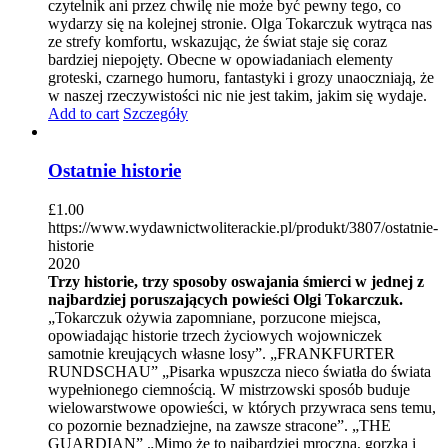
czytelnik ani przez chwilę nie może być pewny tego, co
wydarzy się na kolejnej stronie. Olga Tokarczuk wytrąca nas
ze strefy komfortu, wskazując, że świat staje się coraz
bardziej niepojęty. Obecne w opowiadaniach elementy
groteski, czarnego humoru, fantastyki i grozy unaoczniają, że
w naszej rzeczywistości nic nie jest takim, jakim się wydaje.
Add to cart
Szczegóły
Ostatnie historie
£
1.00
https://www.wydawnictwoliterackie.pl/produkt/3807/ostatnie-
historie
2020
Trzy historie, trzy sposoby oswajania śmierci w jednej z
najbardziej poruszających powieści Olgi Tokarczuk.
„Tokarczuk ożywia zapomniane, porzucone miejsca,
opowiadając historie trzech życiowych wojowniczek
samotnie kreujących własne losy”. „FRANKFURTER
RUNDSCHAU” „Pisarka wpuszcza nieco światła do świata
wypełnionego ciemnością. W mistrzowski sposób buduje
wielowarstwowe opowieści, w których przywraca sens temu,
co pozornie beznadziejne, na zawsze stracone”. „THE
GUARDIAN” „Mimo że to najbardziej mroczna, gorzka i