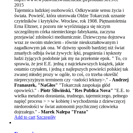
2015
Tajemnica ludzkiej osobowości. Odkrywanie sensu życia i
świata. Powieść, która utorowała Oldze Tokarczuk uznanie
czytelników i krytyków. Wrocław, rok 1908. Piętnastoletnia
Erna Eltzner, z pozoru nie wyróżniająca się niczym
szczególnym córka niemieckiego fabrykanta, zaczyna
przejawiać zdolności mediumicznie. Dziewczyna dojrzewa
wraz ze swoim stuleciem - równie nieukształtowanym i
zagadkowym jak ona. W dziwny sposób bardziej niż świat
zmarłych odbija świat żywych: lęki, pragnienia i tęsknoty
ludzi żyjących podobnie jak my na przełomie epok. " To, co
sprawia, że jest E.E. jedną z najciekawszych książek, jakie
ostatnio czytałem, i jedną z najlepszych powieści polskiej tak
zwanej młodej prozy w ogóle, to coś, co trzeba określić
nieprecyzyjnym terminem czy <radości lektury>." -
Andrzej
Franaszek, "NaGłos"
"Tokarczuk zaspokaja głód
opowieści." -
Piotr Śliwiński, "Res Publica Nova"
"E.E. to
wielka metafora dorastania, trudnego, tajemniczego, pełnego
napięć procesu > > w kobietę i wychodzenia z dziewczęcej
niedorosłości w świat autonomii psychicznej człowieka
dojrzałego." -
Marek Nalepa "Fraza"
Add to cart
Szczegóły