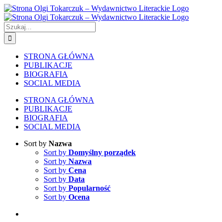
Skip
to
content
Szukaj
STRONA GŁÓWNA
PUBLIKACJE
BIOGRAFIA
SOCIAL MEDIA
STRONA GŁÓWNA
PUBLIKACJE
BIOGRAFIA
SOCIAL MEDIA
Sort by
Nazwa
Sort by
Domyślny porządek
Sort by
Nazwa
Sort by
Cena
Sort by
Data
Sort by
Popularność
Sort by
Ocena