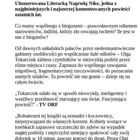
Uhonorowana Literacką Nagrodą Nike, jedna z
najgłośniejszych i najszerzej komentowanych powieści
ostatnich lat.
Co mamy wspólnego z biegunami – prawosławnym odłamem
starowierców, ludźmi, którzy zło oswajają ruchem? Ile jest w
nas z biegunów?
Od dawnych sułtańskich pałaców przez siedemnastowieczne
gabinety osobliwości po współczesne hale odlotów – Olga
Tokarczuk zabiera czytelników w niezwykłą podróż przez
różne miejsca i czasy. Zaprasza do wspólnego oswajania
migotliwej, fragmentarycznej rzeczywistości, do porzucania
utartych szlaków. Ta powieść nie ma granic – dzieje się na
całym świecie.
„Tokarczuk udało się w sposób niezwykły, inteligentny i
wrażliwy przedstawić otaczający nas świat. Fascynująca
powieść!” -
TV ORF
„Bohaterami tej książki są nomadzi i koczownicy,
nieprzywiązani do własnych korzeni. Kobiety wożące w
torebkach zapasowe szczoteczki do zębów na wypadek
nagłej podróży i mężczyźni umiejący spakować cały swój
dobytek w 10 minut, zawsze gotowi do drogi. Proza Olgi