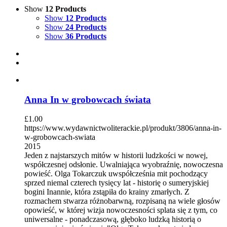
Show
12 Products
Show
12 Products
Show
24 Products
Show
36 Products
Anna In w grobowcach świata
£
1.00
https://www.wydawnictwoliterackie.pl/produkt/3806/anna-in-
w-grobowcach-swiata
2015
Jeden z najstarszych mitów w historii ludzkości w nowej,
współczesnej odsłonie. Uwalniająca wyobraźnię, nowoczesna
powieść. Olga Tokarczuk uwspółcześnia mit pochodzący
sprzed niemal czterech tysięcy lat - historię o sumeryjskiej
bogini Inannie, która zstąpiła do krainy zmarłych. Z
rozmachem stwarza różnobarwną, rozpisaną na wiele głosów
opowieść, w której wizja nowoczesności splata się z tym, co
uniwersalne - ponadczasową, głęboko ludzką historią o