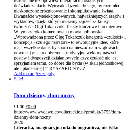
historii, ale też opowieść o lekturach i osobistych
doświadczeniach. Wytrwałe dążenie do tego, by rozumieć
nieskończone zróżnicowanie i skomplikowanie świata.
Dwanaście wyselekcjonowanych, najważniejszych esejów i
wykładów, dzięki którym możemy zajrzeć za kulisy
twórczości Olgi Tokarczuk. Teksty kluczowe i premierowe.
W tym szeroko komentowana mowa noblowska.
„Wprowadzona przez Olgę Tokarczuk kategoria «czułości» i
koncepcja «czułego narratora» to rewolucyjne idee, które
mają wszelkie dane, by sporo namieszać nam w głowach,
odwracając – ku dobremu – tradycyjne wektory naszych
postaw i dyspozycji działaniowych: czyż czułość nie jest
sprzyjaniem temu, co dobre dla bycia (w skali jednostkowej,
ale i planetarnej)?” RYSZARD NYCZ
Add to cart
Szczegóły
Sale!
Dom dzienny, dom nocny
£
1.00
£
0.00
https://www.wydawnictwoliterackie.pl/produkt/3793/dom-
dzienny-dom-nocny
2020
Literacka, imaginacyjna oda do pogranicza, nie tylko