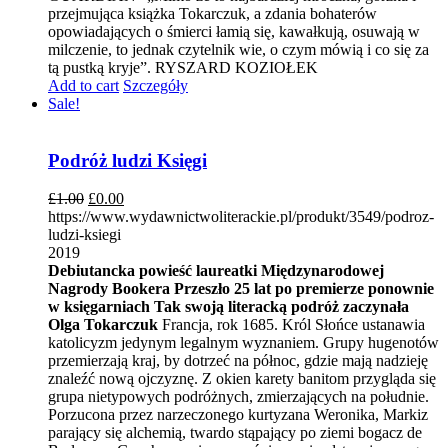
przejmująca książka Tokarczuk, a zdania bohaterów
opowiadających o śmierci łamią się, kawałkują, osuwają w
milczenie, to jednak czytelnik wie, o czym mówią i co się za
tą pustką kryje”. RYSZARD KOZIOŁEK
Add to cart
Szczegóły
Sale!
Podróż ludzi Księgi
£
1.00
£
0.00
https://www.wydawnictwoliterackie.pl/produkt/3549/podroz-
ludzi-ksiegi
2019
Debiutancka powieść laureatki Międzynarodowej
Nagrody Bookera
Przeszło 25 lat po premierze ponownie
w księgarniach
Tak swoją literacką podróż zaczynała
Olga Tokarczuk
Francja, rok 1685. Król Słońce ustanawia
katolicyzm jedynym legalnym wyznaniem. Grupy hugenotów
przemierzają kraj, by dotrzeć na północ, gdzie mają nadzieję
znaleźć nową ojczyznę. Z okien karety banitom przygląda się
grupa nietypowych podróżnych, zmierzających na południe.
Porzucona przez narzeczonego kurtyzana Weronika, Markiz
parający się alchemią, twardo stąpający po ziemi bogacz de