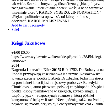
tak wiele. Szerokie horyzonty, filozoficzna głębia, polityczne
zaangażowanie, intelektualna dociekliwość, a nade wszystko
wspaniałe pióro”. KAREN SYBERG, „INFORMATION”
„Piękna, polifoniczna opowieść, od której trudno się
oderwać”. KAROL MALISZEWSKI
Add to cart
Szczegóły
Sale!
Księgi Jakubowe
£
1.00
£
0.00
https://www.wydawnictwoliterackie.pl/produkt/3845/ksiegi-
jakubowe
2014
Nagroda Literacka Nike 2015!
Rok 1752. Do Rohatyna na
Podolu przybywają kasztelanowa Katarzyna Kossakowska i
towarzysząca jej poetka Elżbieta Drużbacka. Jednym z gości
na powitalnej kolacji jest miejscowy proboszcz Benedykt
Chmielowski, autor pierwszej polskiej encyklopedii. Ksiądz i
poetka, osoby rozmiłowane w księgach, szybko znajdują
wspólny język – rozpoczynają rozmowę, którą później
kontynuować będą w listach. Nieco później, także na Podolu,
pojawia się młody, przystojny i charyzmatyczny Żyd - Jakub