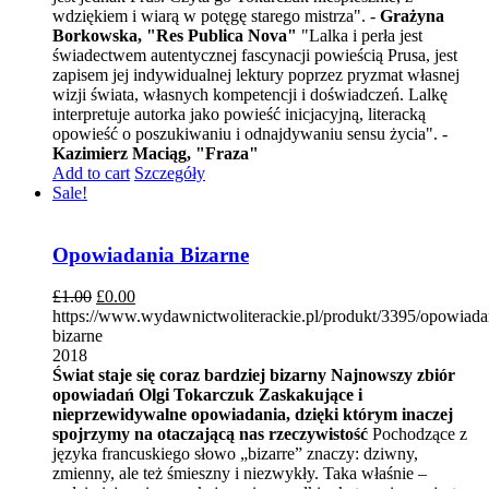
wdziękiem i wiarą w potęgę starego mistrza". -
Grażyna
Borkowska, "Res Publica Nova"
"Lalka i perła jest
świadectwem autentycznej fascynacji powieścią Prusa, jest
zapisem jej indywidualnej lektury poprzez pryzmat własnej
wizji świata, własnych kompetencji i doświadczeń. Lalkę
interpretuje autorka jako powieść inicjacyjną, literacką
opowieść o poszukiwaniu i odnajdywaniu sensu życia". -
Kazimierz Maciąg, "Fraza"
Add to cart
Szczegóły
Sale!
Opowiadania Bizarne
£
1.00
£
0.00
https://www.wydawnictwoliterackie.pl/produkt/3395/opowiada
bizarne
2018
Świat staje się coraz bardziej bizarny
Najnowszy zbiór
opowiadań Olgi Tokarczuk
Zaskakujące i
nieprzewidywalne opowiadania, dzięki którym inaczej
spojrzymy na otaczającą nas rzeczywistość
Pochodzące z
języka francuskiego słowo „bizarre” znaczy: dziwny,
zmienny, ale też śmieszny i niezwykły. Taka właśnie –