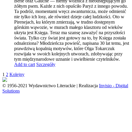
Berle oraz Gauche — niemy woźnica z nieodstępującym go
żółtym psem. Każde z nich opuściło Paryż z innego powodu.
Ta podróż, momentami wręcz awanturnicza, może odmienić
nie tylko ich losy, ale również dzieje całej ludzkości. Oto w
Pirenejach, ku którym zmierzają, w trudno dostępnym
górskim wąwozie, w murach małego klasztoru od wieków
ukryta jest Księga. Teraz ma szansę zaważyć na przyszłości
świata. Tylko czy świat jest gotowy na to, by Księga została
odnaleziona? Młodzieńcza powieść, napisana 30 lat temu, jest
prawdziwą kopalnią motywów, które Olga Tokarczuk
rozwijała w swoich kolejnych utworach, zdobywając przy
tym międzynarodowe uznanie i uwielbienie czytelników.
Add to cart
Szczegóły
1
2
Kolejny
© 1956-2021 Wydawnictwo Literackie | Realizacja
Invisio - Digital
Solutions
Go
to
Top