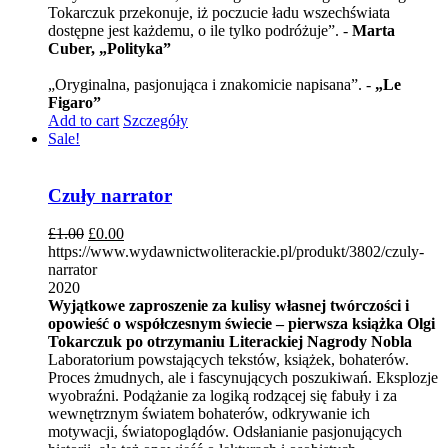
Tokarczuk przekonuje, iż poczucie ładu wszechświata
dostępne jest każdemu, o ile tylko podróżuje”. -
Marta
Cuber, „Polityka”
„Oryginalna, pasjonująca i znakomicie napisana”. -
„Le
Figaro”
Add to cart
Szczegóły
Sale!
Czuły narrator
£
1.00
£
0.00
https://www.wydawnictwoliterackie.pl/produkt/3802/czuly-
narrator
2020
Wyjątkowe zaproszenie za kulisy własnej twórczości i
opowieść o współczesnym świecie – pierwsza książka Olgi
Tokarczuk po otrzymaniu Literackiej Nagrody Nobla
Laboratorium powstających tekstów, książek, bohaterów.
Proces żmudnych, ale i fascynujących poszukiwań. Eksplozje
wyobraźni. Podążanie za logiką rodzącej się fabuły i za
wewnętrznym światem bohaterów, odkrywanie ich
motywacji, światopoglądów. Odsłanianie pasjonujących