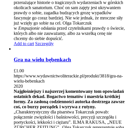
przerażające historie o tragicznych wydarzeniach w górskich
okolicach sanatorium. Choć on sam zajęty jest ukrywaniem
prawdy o sobie, zagadka budzących grozę wypadków
fascynuje go coraz bardziej. Nie wie jednak, że mroczne siły
już wzięły go sobie na cel. Olga Tokarczuk
w
Empuzjonie
odsłania przed czytelnikami prawdy o świecie,
których albo nie zauważamy, albo za wszelką cenę nie
chcemy do siebie dopuścić.
Add to cart
Szczegóły
Gra na wielu bębenkach
£
1.00
https://www.wydawnictwoliterackie.pl/produkt/3818/gra-na-
wielu-bebenkach
2020
Najgłośniejszy i najszerzej komentowany tom opowiadań
ostatnich dekad. Bogactwo tematów i maestria krótkiej
formy. Za zasłoną codzienności autorka dostrzega zawsze
coś, co burzy porządek i wyrywa z rutyny.
„Charakterystyczny dla pisarstwa Tokarczuk powab:
połączenie zwięzłości i baśniowości, precyzji szczegółu i
poetyckości, lekkości i ciężaru”. ILMA RAKUSA, „NEUE
ZÜRCHER ZEITUNG” „Olga Tokarczuk reprezentuje sobą