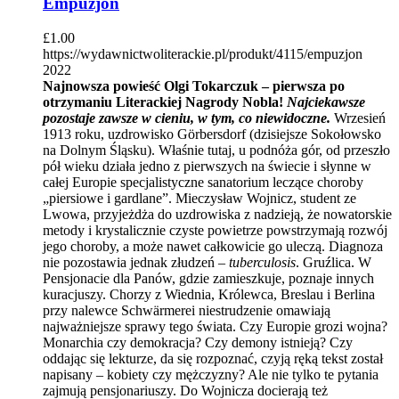
Empuzjon
£
1.00
https://wydawnictwoliterackie.pl/produkt/4115/empuzjon
2022
Najnowsza powieść Olgi Tokarczuk – pierwsza po
otrzymaniu Literackiej Nagrody Nobla!
Najciekawsze
pozostaje zawsze w cieniu, w tym, co niewidoczne.
Wrzesień
1913 roku, uzdrowisko Görbersdorf (dzisiejsze Sokołowsko
na Dolnym Śląsku). Właśnie tutaj, u podnóża gór, od przeszło
pół wieku działa jedno z pierwszych na świecie i słynne w
całej Europie specjalistyczne sanatorium leczące choroby
„piersiowe i gardlane”. Mieczysław Wojnicz, student ze
Lwowa, przyjeżdża do uzdrowiska z nadzieją, że nowatorskie
metody i krystalicznie czyste powietrze powstrzymają rozwój
jego choroby, a może nawet całkowicie go uleczą. Diagnoza
nie pozostawia jednak złudzeń –
tuberculosis
. Gruźlica. W
Pensjonacie dla Panów, gdzie zamieszkuje, poznaje innych
kuracjuszy. Chorzy z Wiednia, Królewca, Breslau i Berlina
przy nalewce Schwärmerei niestrudzenie omawiają
najważniejsze sprawy tego świata. Czy Europie grozi wojna?
Monarchia czy demokracja? Czy demony istnieją? Czy
oddając się lekturze, da się rozpoznać, czyją ręką tekst został
napisany – kobiety czy mężczyzny? Ale nie tylko te pytania
zajmują pensjonariuszy. Do Wojnicza docierają też