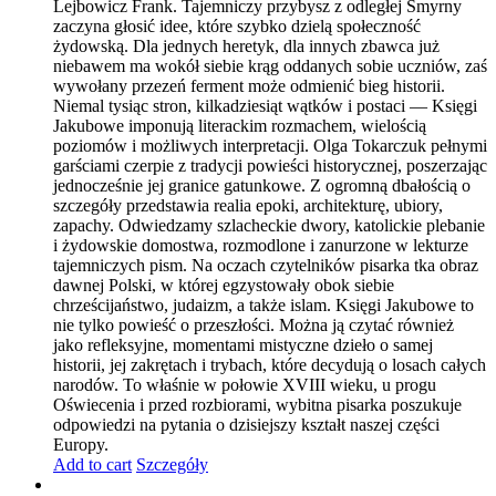
Lejbowicz Frank. Tajemniczy przybysz z odległej Smyrny
zaczyna głosić idee, które szybko dzielą społeczność
żydowską. Dla jednych heretyk, dla innych zbawca już
niebawem ma wokół siebie krąg oddanych sobie uczniów, zaś
wywołany przezeń ferment może odmienić bieg historii.
Niemal tysiąc stron, kilkadziesiąt wątków i postaci — Księgi
Jakubowe imponują literackim rozmachem, wielością
poziomów i możliwych interpretacji. Olga Tokarczuk pełnymi
garściami czerpie z tradycji powieści historycznej, poszerzając
jednocześnie jej granice gatunkowe. Z ogromną dbałością o
szczegóły przedstawia realia epoki, architekturę, ubiory,
zapachy. Odwiedzamy szlacheckie dwory, katolickie plebanie
i żydowskie domostwa, rozmodlone i zanurzone w lekturze
tajemniczych pism. Na oczach czytelników pisarka tka obraz
dawnej Polski, w której egzystowały obok siebie
chrześcijaństwo, judaizm, a także islam. Księgi Jakubowe to
nie tylko powieść o przeszłości. Można ją czytać również
jako refleksyjne, momentami mistyczne dzieło o samej
historii, jej zakrętach i trybach, które decydują o losach całych
narodów. To właśnie w połowie XVIII wieku, u progu
Oświecenia i przed rozbiorami, wybitna pisarka poszukuje
odpowiedzi na pytania o dzisiejszy kształt naszej części
Europy.
Add to cart
Szczegóły