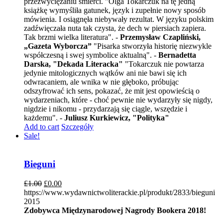
przezwyciężaniu śmierci. "Olga Tokarczuk na tę jedną
książkę wymyśliła gatunek, język i zupełnie nowy sposób
mówienia. I osiągnęła niebywały rezultat. W języku polskim
zadźwięczała nuta tak czysta, że dech w piersiach zapiera.
Tak brzmi wielka literatura". -
Przemysław Czapliński,
„Gazeta Wyborcza”
"Pisarka stworzyła historię niezwykle
współczesną i swej symbolice aktualną". -
Bernadetta
Darska, "Dekada Literacka"
"Tokarczuk nie powtarza
jedynie mitologicznych wątków ani nie bawi się ich
odwracaniem, ale wnika w nie głęboko, próbując
odszyfrować ich sens, pokazać, że mit jest opowieścią o
wydarzeniach, które - choć pewnie nie wydarzyły się nigdy,
nigdzie i nikomu - przydarzają się ciągle, wszędzie i
każdemu". -
Juliusz Kurkiewicz, "Polityka"
Add to cart
Szczegóły
Sale!
Bieguni
£
1.00
£
0.00
https://www.wydawnictwoliterackie.pl/produkt/2833/bieguni
2015
Zdobywca Międzynarodowej Nagrody Bookera 2018!