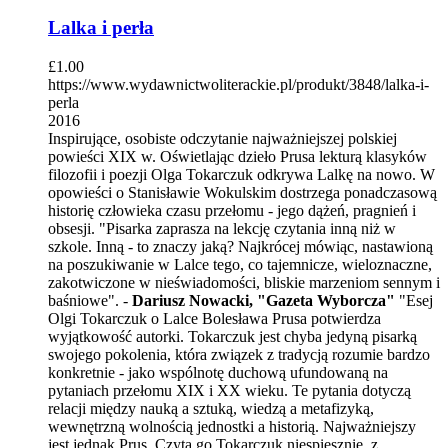
Lalka i perła
£
1.00
https://www.wydawnictwoliterackie.pl/produkt/3848/lalka-i-
perla
2016
Inspirujące, osobiste odczytanie najważniejszej polskiej
powieści XIX w. Oświetlając dzieło Prusa lekturą klasyków
filozofii i poezji Olga Tokarczuk odkrywa Lalkę na nowo. W
opowieści o Stanisławie Wokulskim dostrzega ponadczasową
historię człowieka czasu przełomu - jego dążeń, pragnień i
obsesji. "Pisarka zaprasza na lekcję czytania inną niż w
szkole. Inną - to znaczy jaką? Najkrócej mówiąc, nastawioną
na poszukiwanie w Lalce tego, co tajemnicze, wieloznaczne,
zakotwiczone w nieświadomości, bliskie marzeniom sennym i
baśniowe". -
Dariusz Nowacki, "Gazeta Wyborcza"
"Esej
Olgi Tokarczuk o Lalce Bolesława Prusa potwierdza
wyjątkowość autorki. Tokarczuk jest chyba jedyną pisarką
swojego pokolenia, która związek z tradycją rozumie bardzo
konkretnie - jako wspólnotę duchową ufundowaną na
pytaniach przełomu XIX i XX wieku. Te pytania dotyczą
relacji między nauką a sztuką, wiedzą a metafizyką,
wewnętrzną wolnością jednostki a historią. Najważniejszy
jest jednak Prus. Czyta go Tokarczuk niespiesznie, z