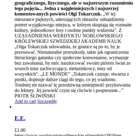
geograficznego, fizycznego, ale w najszerszym rozumieniu
tego pojęcia... Jedna z najgłośniejszych i najszerzej
komentowanych powieści Olgi Tokarczuk.
„W tej
mieszance pięknych, uderzających obrazów odnajdziemy
portret wyjątkowego miejsca, w którym skupiają się rozmaite
kultury, jednostkowe losy i osobne punkty widzenia”. Z
UZASADNIENIA WERDYKTU NOBLOWSKIEGO
KRÓLEWSKIEJ SZWEDZKIEJ AKADEMII NAUK
„Olga Tokarczuk udowadnia, że granice są po to, by je
przesuwać. Nienaturalne przeszkody, takie jak ograniczenia
literackiego gatunku czy społeczne konwenanse, wymazuje
bez zawahania, by móc naszkicować swoim piórem świat ze
wszech miar zachwycający, nietuzinkowy, inny od
wszystkich”. „LE MONDE” „Tokarczuk czaruje, stwarza z
pustki, dopisuje dalsze ciągi do tego, co jej wiadomo.
Trudniej mi nazwać tę przedziwną umiejętność przykuwania
do lektury. Jej powieść czyta się chciwie i pospiesznie...”
PIOTR ŚLIWIŃSKI
Add to cart
Szczegóły
E.E.
£
1.00
https://www.wydawnictwoliterackie.pl/produkt/3819/ee