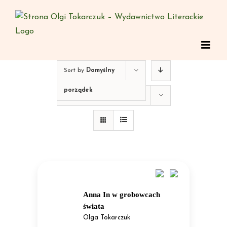
Skip
to
content
Sort by
Domyślny
porządek
Show
12 Products
Anna In w grobowcach
świata
Olga Tokarczuk