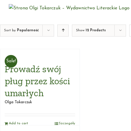
Skip
to
content
Sort by
Popularność
Show
12 Products
Sale!
Prowadź swój
pług przez kości
umarłych
Olga Tokarczuk
Add to cart
Szczegóły