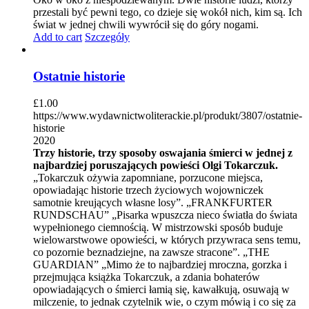
przestali być pewni tego, co dzieje się wokół nich, kim są. Ich
świat w jednej chwili wywrócił się do góry nogami.
Add to cart
Szczegóły
Ostatnie historie
£
1.00
https://www.wydawnictwoliterackie.pl/produkt/3807/ostatnie-
historie
2020
Trzy historie, trzy sposoby oswajania śmierci w jednej z
najbardziej poruszających powieści Olgi Tokarczuk.
„Tokarczuk ożywia zapomniane, porzucone miejsca,
opowiadając historie trzech życiowych wojowniczek
samotnie kreujących własne losy”. „FRANKFURTER
RUNDSCHAU” „Pisarka wpuszcza nieco światła do świata
wypełnionego ciemnością. W mistrzowski sposób buduje
wielowarstwowe opowieści, w których przywraca sens temu,
co pozornie beznadziejne, na zawsze stracone”. „THE
GUARDIAN” „Mimo że to najbardziej mroczna, gorzka i
przejmująca książka Tokarczuk, a zdania bohaterów
opowiadających o śmierci łamią się, kawałkują, osuwają w
milczenie, to jednak czytelnik wie, o czym mówią i co się za