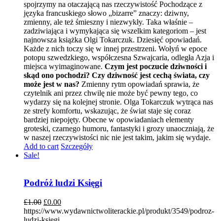
spojrzymy na otaczającą nas rzeczywistość Pochodzące z
języka francuskiego słowo „bizarre” znaczy: dziwny,
zmienny, ale też śmieszny i niezwykły. Taka właśnie –
zadziwiająca i wymykająca się wszelkim kategoriom – jest
najnowsza książka Olgi Tokarczuk. Dziesięć opowiadań.
Każde z nich toczy się w innej przestrzeni. Wołyń w epoce
potopu szwedzkiego, współczesna Szwajcaria, odległa Azja i
miejsca wyimaginowane.
Czym jest poczucie dziwności i
skąd ono pochodzi? Czy dziwność jest cechą świata, czy
może jest w nas?
Zmienny rytm opowiadań sprawia, że
czytelnik ani przez chwilę nie może być pewny tego, co
wydarzy się na kolejnej stronie. Olga Tokarczuk wytrąca nas
ze strefy komfortu, wskazując, że świat staje się coraz
bardziej niepojęty. Obecne w opowiadaniach elementy
groteski, czarnego humoru, fantastyki i grozy unaoczniają, że
w naszej rzeczywistości nic nie jest takim, jakim się wydaje.
Add to cart
Szczegóły
Sale!
Podróż ludzi Księgi
£
1.00
£
0.00
https://www.wydawnictwoliterackie.pl/produkt/3549/podroz-
ludzi-ksiegi