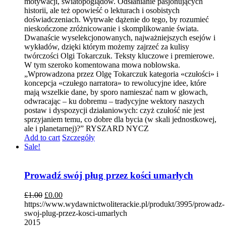
motywacji, światopoglądów. Odsłanianie pasjonujących
historii, ale też opowieść o lekturach i osobistych
doświadczeniach. Wytrwałe dążenie do tego, by rozumieć
nieskończone zróżnicowanie i skomplikowanie świata.
Dwanaście wyselekcjonowanych, najważniejszych esejów i
wykładów, dzięki którym możemy zajrzeć za kulisy
twórczości Olgi Tokarczuk. Teksty kluczowe i premierowe.
W tym szeroko komentowana mowa noblowska.
„Wprowadzona przez Olgę Tokarczuk kategoria «czułości» i
koncepcja «czułego narratora» to rewolucyjne idee, które
mają wszelkie dane, by sporo namieszać nam w głowach,
odwracając – ku dobremu – tradycyjne wektory naszych
postaw i dyspozycji działaniowych: czyż czułość nie jest
sprzyjaniem temu, co dobre dla bycia (w skali jednostkowej,
ale i planetarnej)?” RYSZARD NYCZ
Add to cart
Szczegóły
Sale!
Prowadź swój pług przez kości umarłych
£
1.00
£
0.00
https://www.wydawnictwoliterackie.pl/produkt/3995/prowadz-
swoj-plug-przez-kosci-umarlych
2015