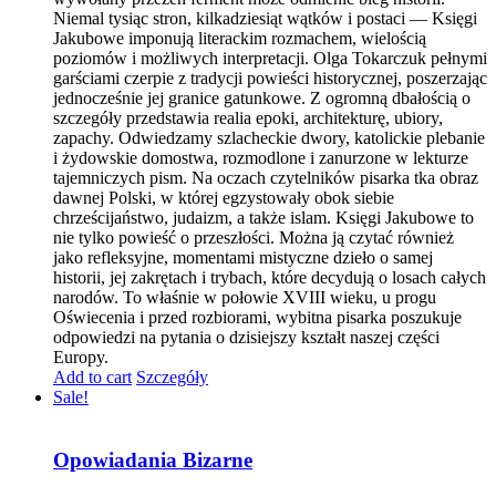
Niemal tysiąc stron, kilkadziesiąt wątków i postaci — Księgi
Jakubowe imponują literackim rozmachem, wielością
poziomów i możliwych interpretacji. Olga Tokarczuk pełnymi
garściami czerpie z tradycji powieści historycznej, poszerzając
jednocześnie jej granice gatunkowe. Z ogromną dbałością o
szczegóły przedstawia realia epoki, architekturę, ubiory,
zapachy. Odwiedzamy szlacheckie dwory, katolickie plebanie
i żydowskie domostwa, rozmodlone i zanurzone w lekturze
tajemniczych pism. Na oczach czytelników pisarka tka obraz
dawnej Polski, w której egzystowały obok siebie
chrześcijaństwo, judaizm, a także islam. Księgi Jakubowe to
nie tylko powieść o przeszłości. Można ją czytać również
jako refleksyjne, momentami mistyczne dzieło o samej
historii, jej zakrętach i trybach, które decydują o losach całych
narodów. To właśnie w połowie XVIII wieku, u progu
Oświecenia i przed rozbiorami, wybitna pisarka poszukuje
odpowiedzi na pytania o dzisiejszy kształt naszej części
Europy.
Add to cart
Szczegóły
Sale!
Opowiadania Bizarne