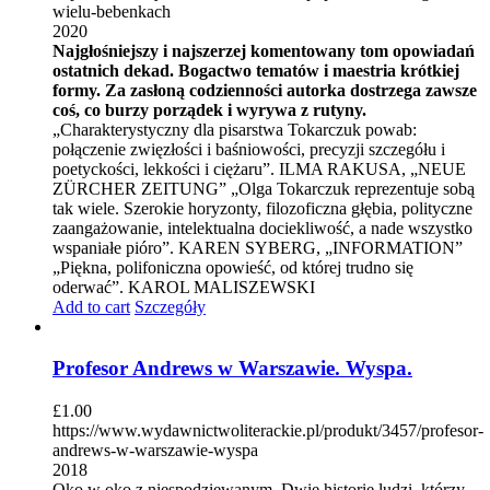
wielu-bebenkach
2020
Najgłośniejszy i najszerzej komentowany tom opowiadań
ostatnich dekad. Bogactwo tematów i maestria krótkiej
formy. Za zasłoną codzienności autorka dostrzega zawsze
coś, co burzy porządek i wyrywa z rutyny.
„Charakterystyczny dla pisarstwa Tokarczuk powab:
połączenie zwięzłości i baśniowości, precyzji szczegółu i
poetyckości, lekkości i ciężaru”. ILMA RAKUSA, „NEUE
ZÜRCHER ZEITUNG” „Olga Tokarczuk reprezentuje sobą
tak wiele. Szerokie horyzonty, filozoficzna głębia, polityczne
zaangażowanie, intelektualna dociekliwość, a nade wszystko
wspaniałe pióro”. KAREN SYBERG, „INFORMATION”
„Piękna, polifoniczna opowieść, od której trudno się
oderwać”. KAROL MALISZEWSKI
Add to cart
Szczegóły
Profesor Andrews w Warszawie. Wyspa.
£
1.00
https://www.wydawnictwoliterackie.pl/produkt/3457/profesor-
andrews-w-warszawie-wyspa
2018
Oko w oko z niespodziewanym. Dwie historie ludzi, którzy