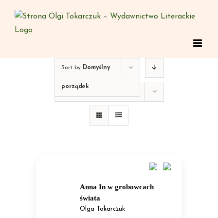
Skip
to
content
Sort by
Domyślny
porządek
Show
12 Products
Anna In w grobowcach
świata
Olga Tokarczuk