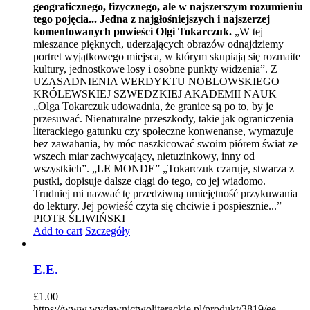
geograficznego, fizycznego, ale w najszerszym rozumieniu
tego pojęcia... Jedna z najgłośniejszych i najszerzej
komentowanych powieści Olgi Tokarczuk.
„W tej
mieszance pięknych, uderzających obrazów odnajdziemy
portret wyjątkowego miejsca, w którym skupiają się rozmaite
kultury, jednostkowe losy i osobne punkty widzenia”. Z
UZASADNIENIA WERDYKTU NOBLOWSKIEGO
KRÓLEWSKIEJ SZWEDZKIEJ AKADEMII NAUK
„Olga Tokarczuk udowadnia, że granice są po to, by je
przesuwać. Nienaturalne przeszkody, takie jak ograniczenia
literackiego gatunku czy społeczne konwenanse, wymazuje
bez zawahania, by móc naszkicować swoim piórem świat ze
wszech miar zachwycający, nietuzinkowy, inny od
wszystkich”. „LE MONDE” „Tokarczuk czaruje, stwarza z
pustki, dopisuje dalsze ciągi do tego, co jej wiadomo.
Trudniej mi nazwać tę przedziwną umiejętność przykuwania
do lektury. Jej powieść czyta się chciwie i pospiesznie...”
PIOTR ŚLIWIŃSKI
Add to cart
Szczegóły
E.E.
£
1.00
https://www.wydawnictwoliterackie.pl/produkt/3819/ee