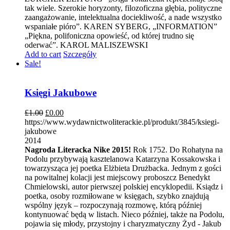
tak wiele. Szerokie horyzonty, filozoficzna głębia, polityczne
zaangażowanie, intelektualna dociekliwość, a nade wszystko
wspaniałe pióro”. KAREN SYBERG, „INFORMATION”
„Piękna, polifoniczna opowieść, od której trudno się
oderwać”. KAROL MALISZEWSKI
Add to cart
Szczegóły
Sale!
Księgi Jakubowe
£
1.00
£
0.00
https://www.wydawnictwoliterackie.pl/produkt/3845/ksiegi-
jakubowe
2014
Nagroda Literacka Nike 2015!
Rok 1752. Do Rohatyna na
Podolu przybywają kasztelanowa Katarzyna Kossakowska i
towarzysząca jej poetka Elżbieta Drużbacka. Jednym z gości
na powitalnej kolacji jest miejscowy proboszcz Benedykt
Chmielowski, autor pierwszej polskiej encyklopedii. Ksiądz i
poetka, osoby rozmiłowane w księgach, szybko znajdują
wspólny język – rozpoczynają rozmowę, którą później
kontynuować będą w listach. Nieco później, także na Podolu,
pojawia się młody, przystojny i charyzmatyczny Żyd - Jakub