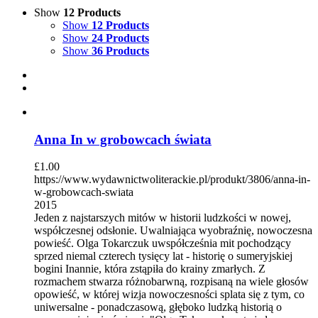
Show
12 Products
Show
12 Products
Show
24 Products
Show
36 Products
Anna In w grobowcach świata
£
1.00
https://www.wydawnictwoliterackie.pl/produkt/3806/anna-in-
w-grobowcach-swiata
2015
Jeden z najstarszych mitów w historii ludzkości w nowej,
współczesnej odsłonie. Uwalniająca wyobraźnię, nowoczesna
powieść. Olga Tokarczuk uwspółcześnia mit pochodzący
sprzed niemal czterech tysięcy lat - historię o sumeryjskiej
bogini Inannie, która zstąpiła do krainy zmarłych. Z
rozmachem stwarza różnobarwną, rozpisaną na wiele głosów
opowieść, w której wizja nowoczesności splata się z tym, co
uniwersalne - ponadczasową, głęboko ludzką historią o