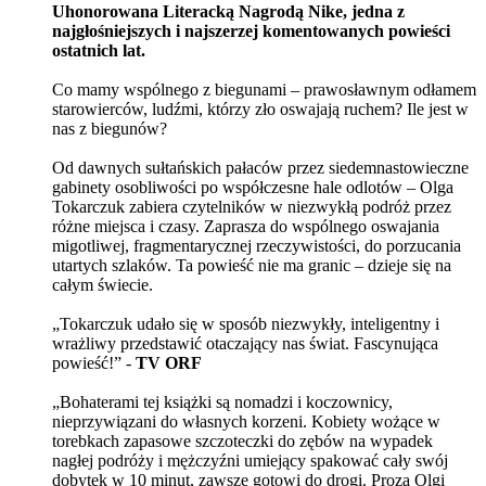
Uhonorowana Literacką Nagrodą Nike, jedna z
najgłośniejszych i najszerzej komentowanych powieści
ostatnich lat.
Co mamy wspólnego z biegunami – prawosławnym odłamem
starowierców, ludźmi, którzy zło oswajają ruchem? Ile jest w
nas z biegunów?
Od dawnych sułtańskich pałaców przez siedemnastowieczne
gabinety osobliwości po współczesne hale odlotów – Olga
Tokarczuk zabiera czytelników w niezwykłą podróż przez
różne miejsca i czasy. Zaprasza do wspólnego oswajania
migotliwej, fragmentarycznej rzeczywistości, do porzucania
utartych szlaków. Ta powieść nie ma granic – dzieje się na
całym świecie.
„Tokarczuk udało się w sposób niezwykły, inteligentny i
wrażliwy przedstawić otaczający nas świat. Fascynująca
powieść!” -
TV ORF
„Bohaterami tej książki są nomadzi i koczownicy,
nieprzywiązani do własnych korzeni. Kobiety wożące w
torebkach zapasowe szczoteczki do zębów na wypadek
nagłej podróży i mężczyźni umiejący spakować cały swój
dobytek w 10 minut, zawsze gotowi do drogi. Proza Olgi