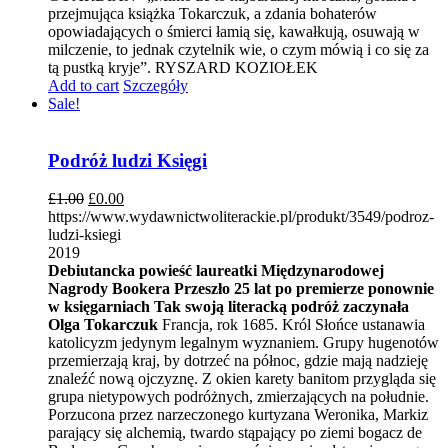
przejmująca książka Tokarczuk, a zdania bohaterów
opowiadających o śmierci łamią się, kawałkują, osuwają w
milczenie, to jednak czytelnik wie, o czym mówią i co się za
tą pustką kryje”. RYSZARD KOZIOŁEK
Add to cart
Szczegóły
Sale!
Podróż ludzi Księgi
£
1.00
£
0.00
https://www.wydawnictwoliterackie.pl/produkt/3549/podroz-
ludzi-ksiegi
2019
Debiutancka powieść laureatki Międzynarodowej
Nagrody Bookera
Przeszło 25 lat po premierze ponownie
w księgarniach
Tak swoją literacką podróż zaczynała
Olga Tokarczuk
Francja, rok 1685. Król Słońce ustanawia
katolicyzm jedynym legalnym wyznaniem. Grupy hugenotów
przemierzają kraj, by dotrzeć na północ, gdzie mają nadzieję
znaleźć nową ojczyznę. Z okien karety banitom przygląda się
grupa nietypowych podróżnych, zmierzających na południe.
Porzucona przez narzeczonego kurtyzana Weronika, Markiz
parający się alchemią, twardo stąpający po ziemi bogacz de