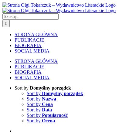
Skip
to
content
Szukaj
STRONA GŁÓWNA
PUBLIKACJE
BIOGRAFIA
SOCIAL MEDIA
STRONA GŁÓWNA
PUBLIKACJE
BIOGRAFIA
SOCIAL MEDIA
Sort by
Domyślny porządek
Sort by
Domyślny porządek
Sort by
Nazwa
Sort by
Cena
Sort by
Data
Sort by
Popularność
Sort by
Ocena