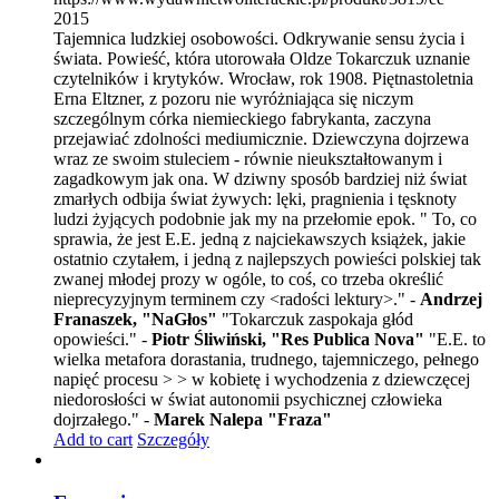
2015
Tajemnica ludzkiej osobowości. Odkrywanie sensu życia i
świata. Powieść, która utorowała Oldze Tokarczuk uznanie
czytelników i krytyków. Wrocław, rok 1908. Piętnastoletnia
Erna Eltzner, z pozoru nie wyróżniająca się niczym
szczególnym córka niemieckiego fabrykanta, zaczyna
przejawiać zdolności mediumicznie. Dziewczyna dojrzewa
wraz ze swoim stuleciem - równie nieukształtowanym i
zagadkowym jak ona. W dziwny sposób bardziej niż świat
zmarłych odbija świat żywych: lęki, pragnienia i tęsknoty
ludzi żyjących podobnie jak my na przełomie epok. " To, co
sprawia, że jest E.E. jedną z najciekawszych książek, jakie
ostatnio czytałem, i jedną z najlepszych powieści polskiej tak
zwanej młodej prozy w ogóle, to coś, co trzeba określić
nieprecyzyjnym terminem czy <radości lektury>." -
Andrzej
Franaszek, "NaGłos"
"Tokarczuk zaspokaja głód
opowieści." -
Piotr Śliwiński, "Res Publica Nova"
"E.E. to
wielka metafora dorastania, trudnego, tajemniczego, pełnego
napięć procesu > > w kobietę i wychodzenia z dziewczęcej
niedorosłości w świat autonomii psychicznej człowieka
dojrzałego." -
Marek Nalepa "Fraza"
Add to cart
Szczegóły