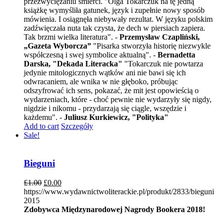
przezwyciężaniu śmierci. "Olga Tokarczuk na tę jedną
książkę wymyśliła gatunek, język i zupełnie nowy sposób
mówienia. I osiągnęła niebywały rezultat. W języku polskim
zadźwięczała nuta tak czysta, że dech w piersiach zapiera.
Tak brzmi wielka literatura". -
Przemysław Czapliński,
„Gazeta Wyborcza”
"Pisarka stworzyła historię niezwykle
współczesną i swej symbolice aktualną". -
Bernadetta
Darska, "Dekada Literacka"
"Tokarczuk nie powtarza
jedynie mitologicznych wątków ani nie bawi się ich
odwracaniem, ale wnika w nie głęboko, próbując
odszyfrować ich sens, pokazać, że mit jest opowieścią o
wydarzeniach, które - choć pewnie nie wydarzyły się nigdy,
nigdzie i nikomu - przydarzają się ciągle, wszędzie i
każdemu". -
Juliusz Kurkiewicz, "Polityka"
Add to cart
Szczegóły
Sale!
Bieguni
£
1.00
£
0.00
https://www.wydawnictwoliterackie.pl/produkt/2833/bieguni
2015
Zdobywca Międzynarodowej Nagrody Bookera 2018!