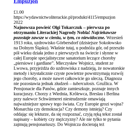
Empuzjon
£
1.00
https://wydawnictwoliterackie.pl/produkt/4115/empuzjon
2022
Najnowsza powieść Olgi Tokarczuk – pierwsza po
otrzymaniu Literackiej Nagrody Nobla!
Najciekawsze
pozostaje zawsze w cieniu, w tym, co niewidoczne.
Wrzesień
1913 roku, uzdrowisko Görbersdorf (dzisiejsze Sokołowsko
na Dolnym Śląsku). Właśnie tutaj, u podnóża gór, od przeszło
pół wieku działa jedno z pierwszych na świecie i słynne w
całej Europie specjalistyczne sanatorium leczące choroby
„piersiowe i gardlane”. Mieczysław Wojnicz, student ze
Lwowa, przyjeżdża do uzdrowiska z nadzieją, że nowatorskie
metody i krystalicznie czyste powietrze powstrzymają rozwój
jego choroby, a może nawet całkowicie go uleczą. Diagnoza
nie pozostawia jednak złudzeń –
tuberculosis
. Gruźlica. W
Pensjonacie dla Panów, gdzie zamieszkuje, poznaje innych
kuracjuszy. Chorzy z Wiednia, Królewca, Breslau i Berlina
przy nalewce Schwärmerei niestrudzenie omawiają
najważniejsze sprawy tego świata. Czy Europie grozi wojna?
Monarchia czy demokracja? Czy demony istnieją? Czy
oddając się lekturze, da się rozpoznać, czyją ręką tekst został
napisany – kobiety czy mężczyzny? Ale nie tylko te pytania
zajmują pensjonariuszy. Do Wojnicza docierają też