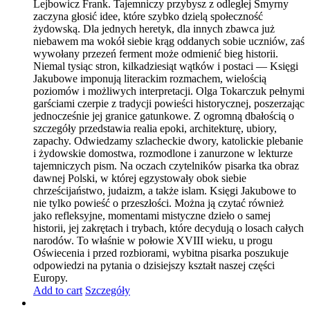
Lejbowicz Frank. Tajemniczy przybysz z odległej Smyrny
zaczyna głosić idee, które szybko dzielą społeczność
żydowską. Dla jednych heretyk, dla innych zbawca już
niebawem ma wokół siebie krąg oddanych sobie uczniów, zaś
wywołany przezeń ferment może odmienić bieg historii.
Niemal tysiąc stron, kilkadziesiąt wątków i postaci — Księgi
Jakubowe imponują literackim rozmachem, wielością
poziomów i możliwych interpretacji. Olga Tokarczuk pełnymi
garściami czerpie z tradycji powieści historycznej, poszerzając
jednocześnie jej granice gatunkowe. Z ogromną dbałością o
szczegóły przedstawia realia epoki, architekturę, ubiory,
zapachy. Odwiedzamy szlacheckie dwory, katolickie plebanie
i żydowskie domostwa, rozmodlone i zanurzone w lekturze
tajemniczych pism. Na oczach czytelników pisarka tka obraz
dawnej Polski, w której egzystowały obok siebie
chrześcijaństwo, judaizm, a także islam. Księgi Jakubowe to
nie tylko powieść o przeszłości. Można ją czytać również
jako refleksyjne, momentami mistyczne dzieło o samej
historii, jej zakrętach i trybach, które decydują o losach całych
narodów. To właśnie w połowie XVIII wieku, u progu
Oświecenia i przed rozbiorami, wybitna pisarka poszukuje
odpowiedzi na pytania o dzisiejszy kształt naszej części
Europy.
Add to cart
Szczegóły