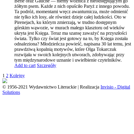
Berle oraz Gauche — niemy woźnica z nieodstępującym go
żółtym psem. Każde z nich opuściło Paryż z innego powodu.
Ta podróż, momentami wręcz awanturnicza, może odmienić
nie tylko ich losy, ale również dzieje całej ludzkości. Oto w
Pirenejach, ku którym zmierzają, w trudno dostępnym
górskim wąwozie, w murach małego klasztoru od wieków
ukryta jest Księga. Teraz ma szansę zaważyć na przyszłości
świata. Tylko czy świat jest gotowy na to, by Księga została
odnaleziona? Młodzieńcza powieść, napisana 30 lat temu, jest
prawdziwą kopalnią motywów, które Olga Tokarczuk
rozwijała w swoich kolejnych utworach, zdobywając przy
tym międzynarodowe uznanie i uwielbienie czytelników.
Add to cart
Szczegóły
1
2
Kolejny
© 1956-2021 Wydawnictwo Literackie | Realizacja
Invisio - Digital
Solutions
Go
to
Top