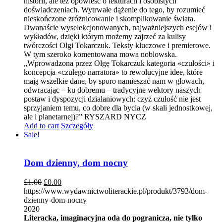
historii, ale też opowieść o lekturach i osobistych
doświadczeniach. Wytrwałe dążenie do tego, by rozumieć
nieskończone zróżnicowanie i skomplikowanie świata.
Dwanaście wyselekcjonowanych, najważniejszych esejów i
wykładów, dzięki którym możemy zajrzeć za kulisy
twórczości Olgi Tokarczuk. Teksty kluczowe i premierowe.
W tym szeroko komentowana mowa noblowska.
„Wprowadzona przez Olgę Tokarczuk kategoria «czułości» i
koncepcja «czułego narratora» to rewolucyjne idee, które
mają wszelkie dane, by sporo namieszać nam w głowach,
odwracając – ku dobremu – tradycyjne wektory naszych
postaw i dyspozycji działaniowych: czyż czułość nie jest
sprzyjaniem temu, co dobre dla bycia (w skali jednostkowej,
ale i planetarnej)?” RYSZARD NYCZ
Add to cart
Szczegóły
Sale!
Dom dzienny, dom nocny
£
1.00
£
0.00
https://www.wydawnictwoliterackie.pl/produkt/3793/dom-
dzienny-dom-nocny
2020
Literacka, imaginacyjna oda do pogranicza, nie tylko