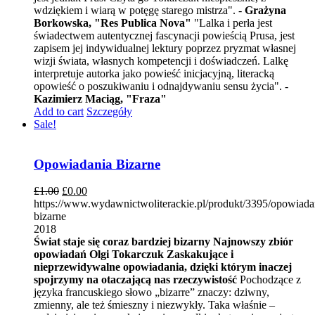
wdziękiem i wiarą w potęgę starego mistrza". -
Grażyna
Borkowska, "Res Publica Nova"
"Lalka i perła jest
świadectwem autentycznej fascynacji powieścią Prusa, jest
zapisem jej indywidualnej lektury poprzez pryzmat własnej
wizji świata, własnych kompetencji i doświadczeń. Lalkę
interpretuje autorka jako powieść inicjacyjną, literacką
opowieść o poszukiwaniu i odnajdywaniu sensu życia". -
Kazimierz Maciąg, "Fraza"
Add to cart
Szczegóły
Sale!
Opowiadania Bizarne
£
1.00
£
0.00
https://www.wydawnictwoliterackie.pl/produkt/3395/opowiada
bizarne
2018
Świat staje się coraz bardziej bizarny
Najnowszy zbiór
opowiadań Olgi Tokarczuk
Zaskakujące i
nieprzewidywalne opowiadania, dzięki którym inaczej
spojrzymy na otaczającą nas rzeczywistość
Pochodzące z
języka francuskiego słowo „bizarre” znaczy: dziwny,
zmienny, ale też śmieszny i niezwykły. Taka właśnie –