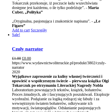
Tokarczuk przekonuje, iż poczucie ładu wszechświata
dostępne jest każdemu, o ile tylko podróżuje”. -
Marta
Cuber, „Polityka”
„Oryginalna, pasjonująca i znakomicie napisana”. -
„Le
Figaro”
Add to cart
Szczegóły
Sale!
Czuły narrator
£
1.00
£
0.00
https://www.wydawnictwoliterackie.pl/produkt/3802/czuly-
narrator
2020
Wyjątkowe zaproszenie za kulisy własnej twórczości i
opowieść o współczesnym świecie – pierwsza książka Olgi
Tokarczuk po otrzymaniu Literackiej Nagrody Nobla
Laboratorium powstających tekstów, książek, bohaterów.
Proces żmudnych, ale i fascynujących poszukiwań. Eksplozje
wyobraźni. Podążanie za logiką rodzącej się fabuły i za
wewnętrznym światem bohaterów, odkrywanie ich
motywacji, światopoglądów. Odsłanianie pasjonujących