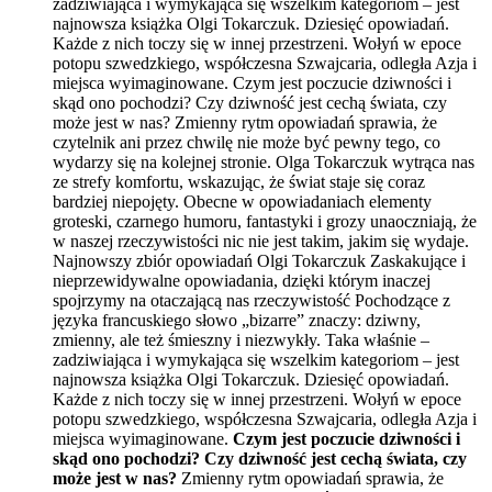
zadziwiająca i wymykająca się wszelkim kategoriom – jest
najnowsza książka Olgi Tokarczuk. Dziesięć opowiadań.
Każde z nich toczy się w innej przestrzeni. Wołyń w epoce
potopu szwedzkiego, współczesna Szwajcaria, odległa Azja i
miejsca wyimaginowane. Czym jest poczucie dziwności i
skąd ono pochodzi? Czy dziwność jest cechą świata, czy
może jest w nas? Zmienny rytm opowiadań sprawia, że
czytelnik ani przez chwilę nie może być pewny tego, co
wydarzy się na kolejnej stronie. Olga Tokarczuk wytrąca nas
ze strefy komfortu, wskazując, że świat staje się coraz
bardziej niepojęty. Obecne w opowiadaniach elementy
groteski, czarnego humoru, fantastyki i grozy unaoczniają, że
w naszej rzeczywistości nic nie jest takim, jakim się wydaje.
Najnowszy zbiór opowiadań Olgi Tokarczuk Zaskakujące i
nieprzewidywalne opowiadania, dzięki którym inaczej
spojrzymy na otaczającą nas rzeczywistość Pochodzące z
języka francuskiego słowo „bizarre” znaczy: dziwny,
zmienny, ale też śmieszny i niezwykły. Taka właśnie –
zadziwiająca i wymykająca się wszelkim kategoriom – jest
najnowsza książka Olgi Tokarczuk. Dziesięć opowiadań.
Każde z nich toczy się w innej przestrzeni. Wołyń w epoce
potopu szwedzkiego, współczesna Szwajcaria, odległa Azja i
miejsca wyimaginowane.
Czym jest poczucie dziwności i
skąd ono pochodzi? Czy dziwność jest cechą świata, czy
może jest w nas?
Zmienny rytm opowiadań sprawia, że