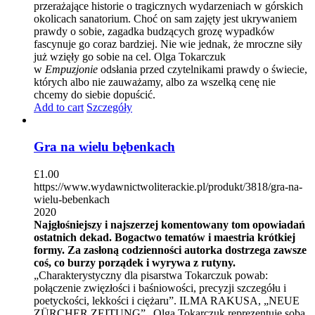
przerażające historie o tragicznych wydarzeniach w górskich
okolicach sanatorium. Choć on sam zajęty jest ukrywaniem
prawdy o sobie, zagadka budzących grozę wypadków
fascynuje go coraz bardziej. Nie wie jednak, że mroczne siły
już wzięły go sobie na cel. Olga Tokarczuk
w
Empuzjonie
odsłania przed czytelnikami prawdy o świecie,
których albo nie zauważamy, albo za wszelką cenę nie
chcemy do siebie dopuścić.
Add to cart
Szczegóły
Gra na wielu bębenkach
£
1.00
https://www.wydawnictwoliterackie.pl/produkt/3818/gra-na-
wielu-bebenkach
2020
Najgłośniejszy i najszerzej komentowany tom opowiadań
ostatnich dekad. Bogactwo tematów i maestria krótkiej
formy. Za zasłoną codzienności autorka dostrzega zawsze
coś, co burzy porządek i wyrywa z rutyny.
„Charakterystyczny dla pisarstwa Tokarczuk powab:
połączenie zwięzłości i baśniowości, precyzji szczegółu i
poetyckości, lekkości i ciężaru”. ILMA RAKUSA, „NEUE
ZÜRCHER ZEITUNG” „Olga Tokarczuk reprezentuje sobą