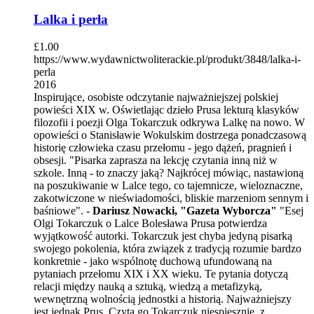
Lalka i perła
£
1.00
https://www.wydawnictwoliterackie.pl/produkt/3848/lalka-i-
perla
2016
Inspirujące, osobiste odczytanie najważniejszej polskiej
powieści XIX w. Oświetlając dzieło Prusa lekturą klasyków
filozofii i poezji Olga Tokarczuk odkrywa Lalkę na nowo. W
opowieści o Stanisławie Wokulskim dostrzega ponadczasową
historię człowieka czasu przełomu - jego dążeń, pragnień i
obsesji. "Pisarka zaprasza na lekcję czytania inną niż w
szkole. Inną - to znaczy jaką? Najkrócej mówiąc, nastawioną
na poszukiwanie w Lalce tego, co tajemnicze, wieloznaczne,
zakotwiczone w nieświadomości, bliskie marzeniom sennym i
baśniowe". -
Dariusz Nowacki, "Gazeta Wyborcza"
"Esej
Olgi Tokarczuk o Lalce Bolesława Prusa potwierdza
wyjątkowość autorki. Tokarczuk jest chyba jedyną pisarką
swojego pokolenia, która związek z tradycją rozumie bardzo
konkretnie - jako wspólnotę duchową ufundowaną na
pytaniach przełomu XIX i XX wieku. Te pytania dotyczą
relacji między nauką a sztuką, wiedzą a metafizyką,
wewnętrzną wolnością jednostki a historią. Najważniejszy
jest jednak Prus. Czyta go Tokarczuk niespiesznie, z