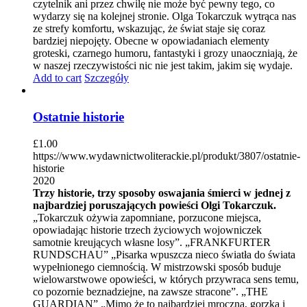
czytelnik ani przez chwilę nie może być pewny tego, co
wydarzy się na kolejnej stronie. Olga Tokarczuk wytrąca nas
ze strefy komfortu, wskazując, że świat staje się coraz
bardziej niepojęty. Obecne w opowiadaniach elementy
groteski, czarnego humoru, fantastyki i grozy unaoczniają, że
w naszej rzeczywistości nic nie jest takim, jakim się wydaje.
Add to cart
Szczegóły
Ostatnie historie
£
1.00
https://www.wydawnictwoliterackie.pl/produkt/3807/ostatnie-
historie
2020
Trzy historie, trzy sposoby oswajania śmierci w jednej z
najbardziej poruszających powieści Olgi Tokarczuk.
„Tokarczuk ożywia zapomniane, porzucone miejsca,
opowiadając historie trzech życiowych wojowniczek
samotnie kreujących własne losy”. „FRANKFURTER
RUNDSCHAU” „Pisarka wpuszcza nieco światła do świata
wypełnionego ciemnością. W mistrzowski sposób buduje
wielowarstwowe opowieści, w których przywraca sens temu,
co pozornie beznadziejne, na zawsze stracone”. „THE
GUARDIAN” „Mimo że to najbardziej mroczna, gorzka i